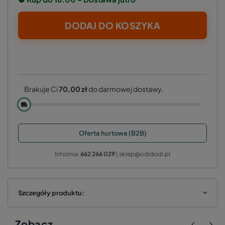
DODAJ DO KOSZYKA
Brakuje Ci
70,00 zł
do darmowej dostawy.
🚚
Oferta hurtowa (B2B)
Infolinia:
662 266 029
| sklep@odidodi.pl
Szczegóły produktu:
Zobacz