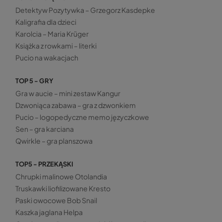
Detektyw Pozytywka – Grzegorz Kasdepke
Kaligrafia dla dzieci
Karolcia – Maria Krüger
Książka z rowkami – literki
Pucio na wakacjach
TOP 5 - GRY
Gra w aucie – mini zestaw Kangur
Dzwoniąca zabawa – gra z dzwonkiem
Pucio – logopedyczne memo języczkowe
Sen – gra karciana
Qwirkle – gra planszowa
TOP5 - PRZEKĄSKI
Chrupki malinowe Otolandia
Truskawki liofilizowane Kresto
Paski owocowe Bob Snail
Kaszka jaglana Helpa