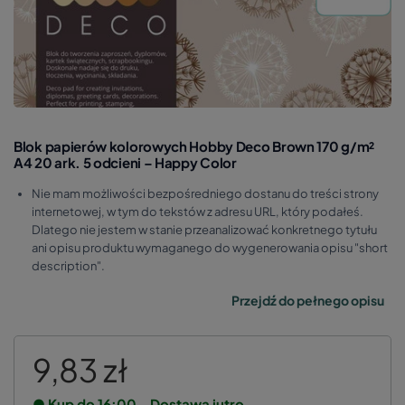
Blok papierów kolorowych Hobby Deco Brown 170 g/m²
A4 20 ark. 5 odcieni – Happy Color
Nie mam możliwości bezpośredniego dostanu do treści strony
internetowej, w tym do tekstów z adresu URL, który podałeś.
Dlatego nie jestem w stanie przeanalizować konkretnego tytułu
ani opisu produktu wymaganego do wygenerowania opisu "short
description".
Przejdź do pełnego opisu
9,83 zł
● Kup do 16:00 - Dostawa jutro