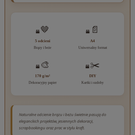
🤎
📄
5 odcieni
A4
Brązy i beże
Uniwersalny format
🎨
✂️
170 g/m²
DIY
Dekoracyjny papier
Kartki i ozdoby
Naturalne odcienie brązu i beżu świetnie pasują do
eleganckich projektów, jesiennych dekoracji,
scrapbookingu oraz prac w stylu kraft.