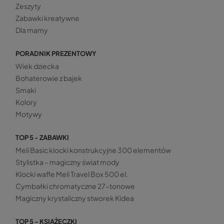
Zeszyty
Zabawki kreatywne
Dla mamy
PORADNIK PREZENTOWY
Wiek dziecka
Bohaterowie z bajek
Smaki
Kolory
Motywy
TOP 5 - ZABAWKI
Meli Basic klocki konstrukcyjne 300 elementów
Stylistka – magiczny świat mody
Klocki wafle Meli Travel Box 500 el.
Cymbałki chromatyczne 27-tonowe
Magiczny krystaliczny stworek Kidea
TOP 5 - KSIĄŻECZKI