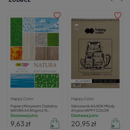
Happy Color
Happy Color
Papier z Motywami Ozdobny
Szkicownik A4/60K Młody
NATURA A4 80g/m2 15
Artysta HAPPY COLOR
Arkuszy Happy Color
Dostawa jutro
Dostawa jutro
9,63 zł
20,95 zł