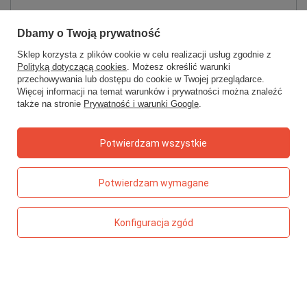
Status zamówienia
Dbamy o Twoją prywatność
Śledzenie przesyłki
Sklep korzysta z plików cookie w celu realizacji usług zgodnie z
Chcę zareklamować produkt
Polityką dotyczącą cookies
. Możesz określić warunki
przechowywania lub dostępu do cookie w Twojej przeglądarce.
Chcę zwrócić produkt
Więcej informacji na temat warunków i prywatności można znaleźć
także na stronie
Prywatność i warunki Google
.
Chcę wymienić towar
Kontakt
Potwierdzam wszystkie
Konto
Potwierdzam wymagane
Regulaminy
Konfiguracja zgód