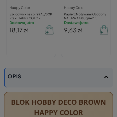
Happy Color
Happy Color
Szkicownik na spirali A5/80K
Papier z Motywami Ozdobny
Ptaki HAPPY COLOR
NATURA A4 80g/m2 15
Dostawa jutro
Arkuszy Happy Color
Dostawa jutro
18,17 zł
9,63 zł
OPIS
BLOK HOBBY DECO BROWN
HAPPY COLOR