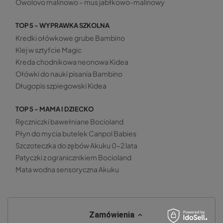
Owolovo malinowo – mus jabłkowo-malinowy
TOP 5 - WYPRAWKA SZKOLNA
Kredki ołówkowe grube Bambino
Klej w sztyfcie Magic
Kreda chodnikowa neonowa Kidea
Ołówki do nauki pisania Bambino
Długopis szpiegowski Kidea
TOP 5 - MAMA I DZIECKO
Ręczniczki bawełniane Bocioland
Płyn do mycia butelek Canpol Babies
Szczoteczka do zębów Akuku 0-2 lata
Patyczki z ogranicznikiem Bocioland
Mata wodna sensoryczna Akuku
Zamówienia