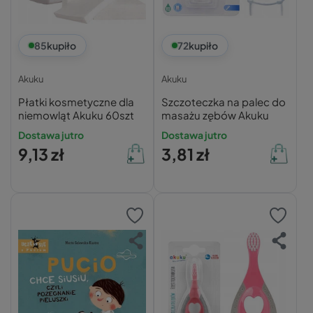
85
kupiło
72
kupiło
Akuku
Akuku
Płatki kosmetyczne dla
Szczoteczka na palec do
niemowląt Akuku 60szt
masażu zębów Akuku
Dostawa jutro
Dostawa jutro
9,13 zł
3,81 zł