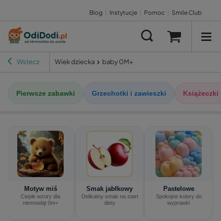
Blog
|
Instytucje
|
Pomoc
|
Smile Club
Wstecz
Wiek dziecka
baby 0M+
Pierwsze zabawki
Grzechotki i zawieszki
Książeczki
Motyw miś
Smak jabłkowy
Pastelowe
Ciepłe wzory dla
Delikatny smak na start
Spokojne kolory do
niemowląt 0m+
diety
wyprawki