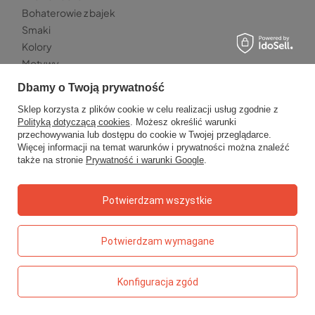
Bohaterowie z bajek
Smaki
Kolory
Motywy
Dbamy o Twoją prywatność
TOP 5 - ZABAWKI
Sklep korzysta z plików cookie w celu realizacji usług zgodnie z
Meli Basic klocki konstrukcyjne 300 elementów
Polityką dotyczącą cookies
. Możesz określić warunki
Stylistka – magiczny świat mody
przechowywania lub dostępu do cookie w Twojej przeglądarce.
Więcej informacji na temat warunków i prywatności można znaleźć
Klocki wafle Meli Travel Box 500 el.
także na stronie
Prywatność i warunki Google
.
Cymbałki chromatyczne 27-tonowe
Magiczny krystaliczny stworek Kidea
Potwierdzam wszystkie
TOP 5 - KSIĄŻECZKI
Detektyw Pozytywka – Grzegorz Kasdepke
Potwierdzam wymagane
Kaligrafia dla dzieci
Karolcia – Maria Krüger
Konfiguracja zgód
Książka z rowkami – literki
Pucio na wakacjach