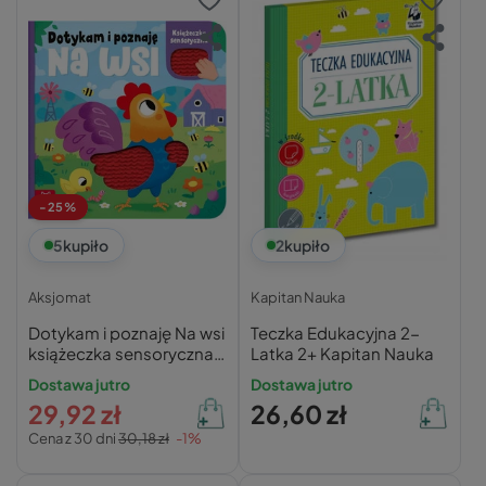
-25%
5
kupiło
2
kupiło
Aksjomat
Kapitan Nauka
Dotykam i poznaję Na wsi
Teczka Edukacyjna 2-
książeczka sensoryczna
Latka 2+ Kapitan Nauka
Aksjomat praca zbiorowa
Dostawa jutro
Dostawa jutro
29,92 zł
26,60 zł
Cena z 30 dni
30,18 zł
-1%