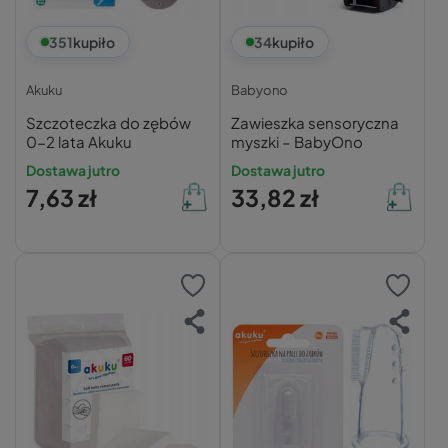
351
kupiło
34
kupiło
Akuku
Babyono
Szczoteczka do zębów
Zawieszka sensoryczna
0-2 lata Akuku
myszki – BabyOno
Dostawa jutro
Dostawa jutro
7,63 zł
33,82 zł