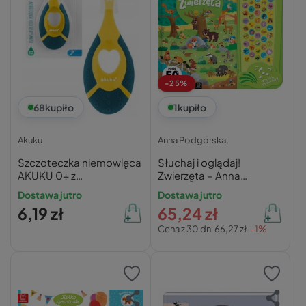
-25%
68
kupiło
1
kupiło
Akuku
Anna Podgórska,
Szczoteczka niemowlęca
Słuchaj i oglądaj!
AKUKU 0+ z
Zwierzęta – Anna
antypoślizgową rączką
Podgórska
Dostawa jutro
Dostawa jutro
6,19 zł
65,24 zł
Cena z 30 dni
66,27 zł
-1%