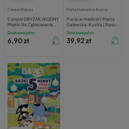
Canpol Babies
Marta Galewska-Kustra,
Canpol GRYZAK WODNY
Pucio w mieście | Marta
Miękki Na Ząbkowanie
Galewska-Kustra | Nasza
DELFIN 0+
Księgarnia
Dostawa jutro
Dostawa jutro
6,90 zł
39,92 zł