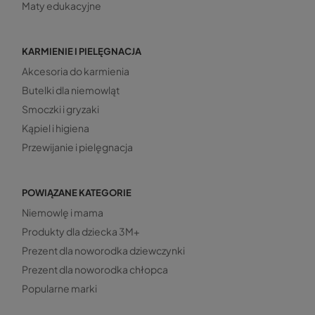
Maty edukacyjne
KARMIENIE I PIELĘGNACJA
Akcesoria do karmienia
Butelki dla niemowląt
Smoczki i gryzaki
Kąpiel i higiena
Przewijanie i pielęgnacja
POWIĄZANE KATEGORIE
Niemowlę i mama
Produkty dla dziecka 3M+
Prezent dla noworodka dziewczynki
Prezent dla noworodka chłopca
Popularne marki