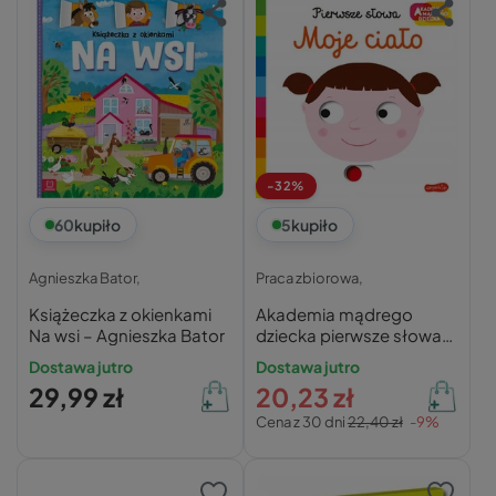
-32%
60
kupiło
5
kupiło
Agnieszka Bator,
Praca zbiorowa,
Książeczka z okienkami
Akademia mądrego
Na wsi – Agnieszka Bator
dziecka pierwsze słowa
moje ciało praca
Dostawa jutro
Dostawa jutro
zbiorowa
29,99 zł
20,23 zł
Cena z 30 dni
22,40 zł
-9%