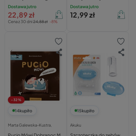
Aksjomat
książeczka dla małego
Dostawa jutro
Dostawa jutro
artysty Anna Podgórska
22,89 zł
12,99 zł
Cena z 30 dni
24,88 zł
-8%
-32%
14
kupiło
15
kupiło
Marta Galewska-Kustra,
Akuku
Pucio Mówi Dobranoc M.
Szczoteczka do zębów