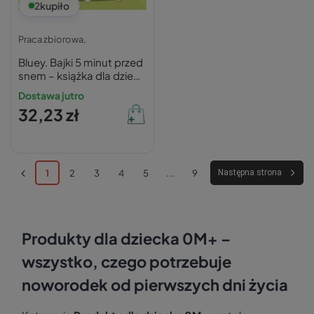
2
kupiło
Praca zbiorowa,
Bluey. Bajki 5 minut przed
snem – książka dla dzieci
3+
Dostawa jutro
32,23 zł
1
2
3
4
5
...
9
Następna strona
Produkty dla dziecka 0M+ –
wszystko, czego potrzebuje
noworodek od pierwszych dni życia