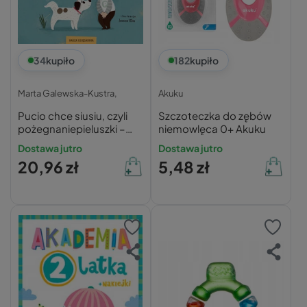
34
kupiło
182
kupiło
Marta Galewska-Kustra,
Akuku
Pucio chce siusiu, czyli
Szczoteczka do zębów
pożegnaniepieluszki –
niemowlęca 0+ Akuku
Marta Galewska-Kustra
Dostawa jutro
Dostawa jutro
20,96 zł
5,48 zł