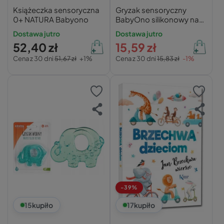
Książeczka sensoryczna
Gryzak sensoryczny
0+ NATURA Babyono
BabyOno silikonowy na
ząbkowanie do
Dostawa jutro
Dostawa jutro
chłodzenia różowy
52,40 zł
15,59 zł
Cena z 30 dni
51,67 zł
+1%
Cena z 30 dni
15,83 zł
-1%
-39%
15
kupiło
17
kupiło