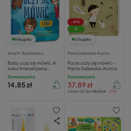
-41%
B
94
kupiło
67
kupiło
Anna M. Buszkiewicz,
Marta Galewska-Kustra,
Bubu uczy się mówić. A
Pucio uczy się mówić –
kuku! Interaktywna
Marta Galewska-Kustra
książeczka do stymulacji
Dostawa jutro
Dostawa jutro
mowy dziecka od 6.
14,85 zł
37,89 zł
miesiąca do 3. roku życia
Cena z 30 dni
48,53 zł
-21%