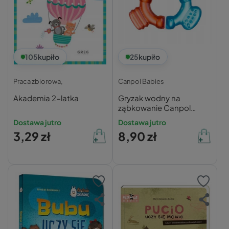
105
kupiło
25
kupiło
Praca zbiorowa,
Canpol Babies
Akademia 2-latka
Gryzak wodny na
ząbkowanie Canpol
Babies BPA Free
Dostawa jutro
Dostawa jutro
3,29 zł
8,90 zł