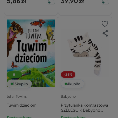
5,86 zł
39,90 zł
B
-28%
13
kupiło
4
kupiło
Julian Tuwim,
Babyono
Tuwim dzieciom
Przytulanka Kontrastowa
SZELEŚCIK Babyono
Kitty Blink & Shine
Dostawa jutro
Dostawa jutro