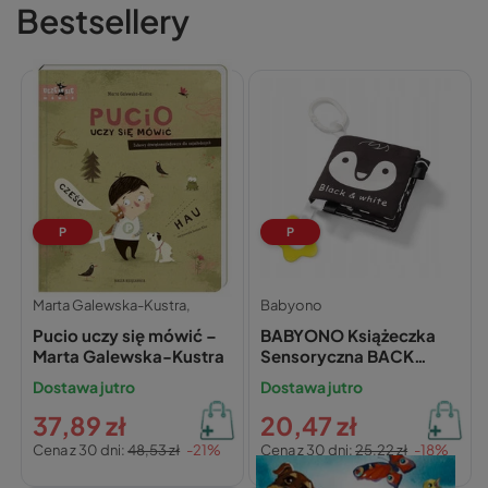
Bestsellery
P
P
Marta Galewska-Kustra,
Babyono
Pucio uczy się mówić –
BABYONO Książeczka
Marta Galewska-Kustra
Sensoryczna BACK
WHITE 0M+ 542
Dostawa jutro
Dostawa jutro
37,89 zł
20,47 zł
Cena z 30 dni:
48,53 zł
-21%
Cena z 30 dni:
25,22 zł
-18%