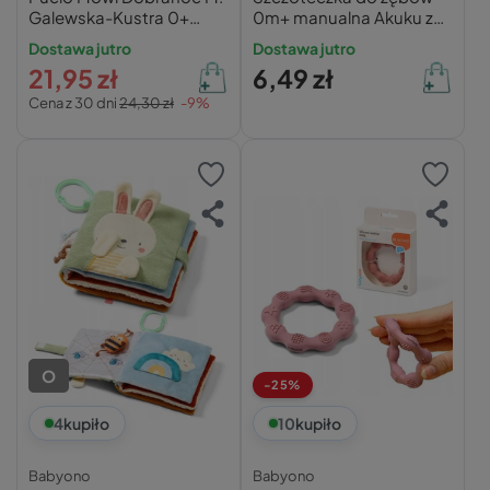
Galewska-Kustra 0+
0m+ manualna Akuku z
Nasza Księgarnia
etui
Dostawa jutro
Dostawa jutro
21,95 zł
6,49 zł
Cena z 30 dni
24,30 zł
-9%
O
-25%
4
kupiło
10
kupiło
Babyono
Babyono