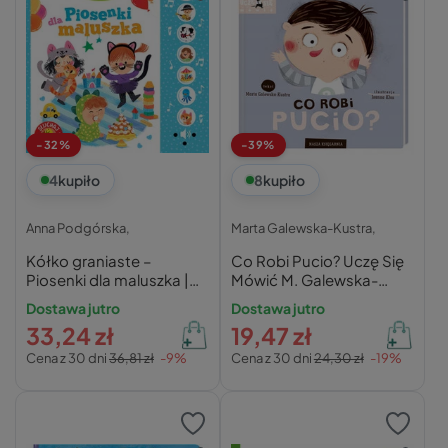
-32%
-39%
4
kupiło
8
kupiło
Anna Podgórska,
Marta Galewska-Kustra,
Kółko graniaste –
Co Robi Pucio? Uczę Się
Piosenki dla maluszka |
Mówić M. Galewska-
Anna Podgórska
Kustra 0+ Nasza
Dostawa jutro
Dostawa jutro
Księgarnia
33,24 zł
19,47 zł
Cena z 30 dni
36,81 zł
-9%
Cena z 30 dni
24,30 zł
-19%