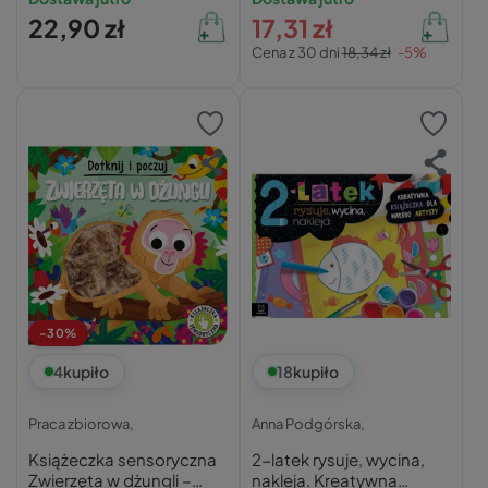
22,90 zł
17,31 zł
Cena z 30 dni
18,34 zł
-5%
-30%
4
kupiło
18
kupiło
Praca zbiorowa,
Anna Podgórska,
Książeczka sensoryczna
2-latek rysuje, wycina,
Zwierzęta w dżungli –
nakleja. Kreatywna