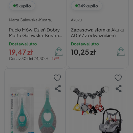
5
kupiło
349
kupiło
Marta Galewska-Kustra,
Akuku
Pucio Mówi Dzień Dobry
Zapasowa słomka Akuku
Marta Galewska-Kustra
A0167 z odważnikiem
0+ Nasza Księgarnia
Dostawa jutro
Dostawa jutro
19,47 zł
10,25 zł
Cena z 30 dni
24,30 zł
-19%