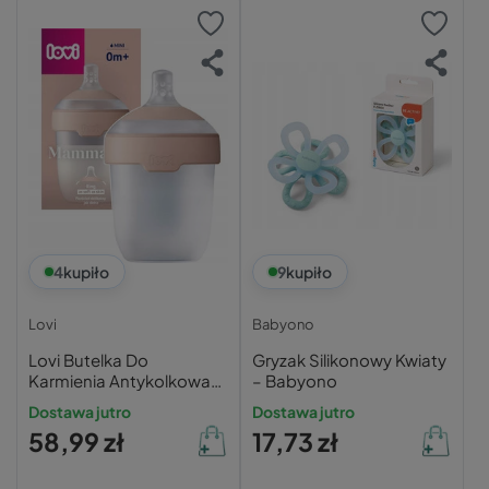
4
kupiło
9
kupiło
Lovi
Babyono
Lovi Butelka Do
Gryzak Silikonowy Kwiaty
Karmienia Antykolkowa
– Babyono
MAMMAFEEL 150 ml
Dostawa jutro
Dostawa jutro
Smoczek Dynamiczny
58,99 zł
17,73 zł