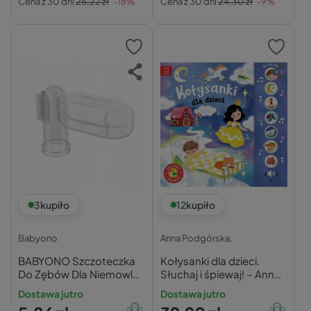
Cena z 30 dni
25,22 zł
-18%
Cena z 30 dni
24,30 zł
-9%
3
kupiło
12
kupiło
Babyono
Anna Podgórska,
BABYONO Szczoteczka
Kołysanki dla dzieci.
Do Zębów Dla Niemowląt
Słuchaj i śpiewaj! – Anna
Na Palec 0M+ 723/01
Podgórska
Dostawa jutro
Dostawa jutro