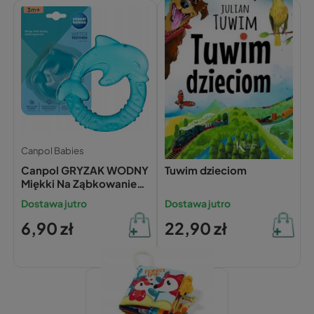
Canpol Babies
Julian Tuwim,
Canpol GRYZAK WODNY
Tuwim dzieciom
Miękki Na Ząbkowanie
DELFIN 0+
Dostawa jutro
Dostawa jutro
6,90 zł
22,90 zł