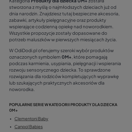
Kategoria
Produkty dla dziecka 0M+
została
stworzona z myślą o najmłodszych dzieciach już od
dnia narodzin. Znajdziesz tutaj bezpieczne akcesoria,
zabawki, artykuły pielęgnacyjne oraz produkty
wspierające codzienną opiekę nad noworodkiem.
Wszystkie propozycje zostały dopasowane do
potrzeb maluszków w pierwszych miesiącach życia.
W OdiDodi.pl oferujemy szeroki wybór produktów
oznaczonych symbolem
0M+
, które pomagają
podczas karmienia, usypiania, pielęgnacji i wspierania
rozwoju sensorycznego dziecka. To sprawdzone
rozwiązania dla rodziców kompletujących wyprawkę
lub szukających praktycznych akcesoriów dla
noworodka.
POPULARNE SERIE W KATEGORII PRODUKTY DLA DZIECKA
0M+
Clementoni Baby
Canpol Babies