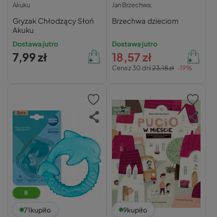
Akuku
Jan Brzechwa,
Gryzak Chłodzący Słoń
Brzechwa dzieciom
Akuku
Dostawa jutro
Dostawa jutro
7,99 zł
18,57 zł
Cena z 30 dni
23,18 zł
-19%
B
71
kupiło
9
kupiło