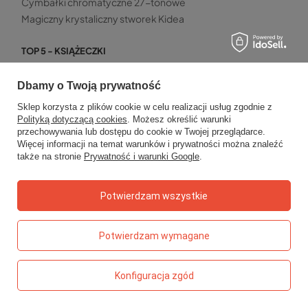
Cymbałki chromatyczne 27-tonowe
Magiczny krystaliczny stworek Kidea
TOP 5 - KSIĄŻECZKI
Detektyw Pozytywka – Grzegorz Kasdepke
Kaligrafia dla dzieci
Dbamy o Twoją prywatność
Karolcia – Maria Krüger
Sklep korzysta z plików cookie w celu realizacji usług zgodnie z
Książka z rowkami – literki
Polityką dotyczącą cookies
. Możesz określić warunki
przechowywania lub dostępu do cookie w Twojej przeglądarce.
Pucio na wakacjach
Więcej informacji na temat warunków i prywatności można znaleźć
także na stronie
Prywatność i warunki Google
.
TOP 5 - GRY
Gra w aucie – mini zestaw Kangur
Potwierdzam wszystkie
Dzwoniąca zabawa – gra z dzwonkiem
Pucio – logopedyczne memo języczkowe
Sen – gra karciana
Potwierdzam wymagane
Qwirkle – gra planszowa
Konfiguracja zgód
TOP5 - PRZEKĄSKI
Chrupki malinowe Otolandia