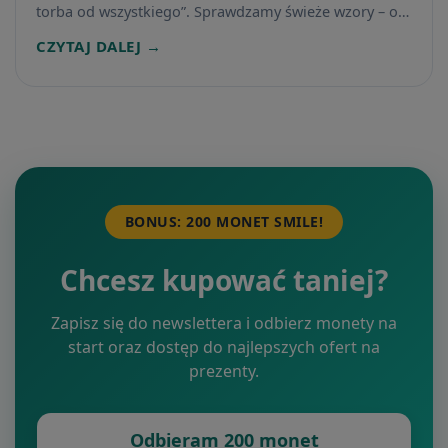
torba od wszystkiego”. Sprawdzamy świeże wzory – od
eleganckich tukanów po kolorową panterkę – które
CZYTAJ DALEJ →
dobrze odnajdą się w podróży, na weekendzie i w
codziennym rodzinnym biegu.
BONUS: 200 MONET SMILE!
Chcesz kupować taniej?
Zapisz się do newslettera i odbierz monety na
start oraz dostęp do najlepszych ofert na
prezenty.
Odbieram 200 monet