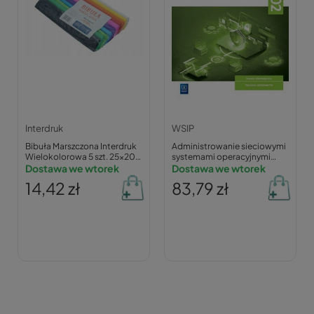
Interdruk
WSIP
Bibuła Marszczona Interdruk
Administrowanie sieciowymi
Wielokolorowa 5 szt. 25x200
systemami operacyjnymi
cm
Dostawa we wtorek
INF.02. Zbiór zadań cz. 4
Dostawa we wtorek
14,42 zł
83,79 zł