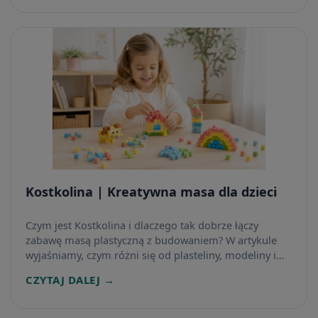
Kostkolina | Kreatywna masa dla dzieci
Czym jest Kostkolina i dlaczego tak dobrze łączy
zabawę masą plastyczną z budowaniem? W artykule
wyjaśniamy, czym różni się od plasteliny, modeliny i
piankoliny, czy brudzi oraz od jakiego wieku jest
CZYTAJ DALEJ →
odpowiednia dla dzieci.