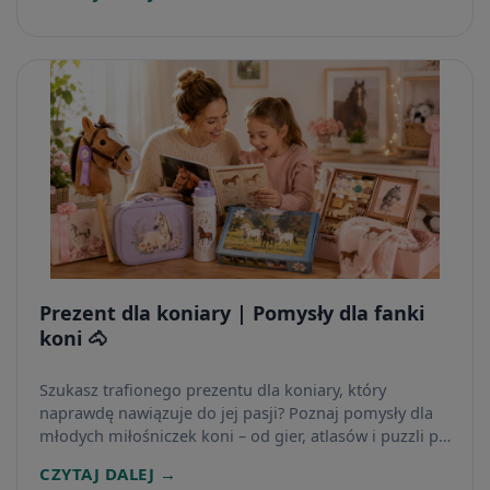
Prezent dla koniary | Pomysły dla fanki
koni 🐴
Szukasz trafionego prezentu dla koniary, który
naprawdę nawiązuje do jej pasji? Poznaj pomysły dla
młodych miłośniczek koni – od gier, atlasów i puzzli po
zestawy kreatywne, hobby horse oraz praktyczne
CZYTAJ DALEJ →
gadżety do szkoły.