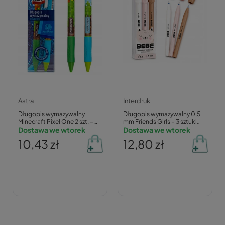
Astra
Interdruk
Długopis wymazywalny
Długopis wymazywalny 0,5
Minecraft Pixel One 2 szt. –
mm Friends Girls – 3 sztuki
Astra
Dostawa we wtorek
(panda, kotek, miś)
Dostawa we wtorek
10,43 zł
12,80 zł