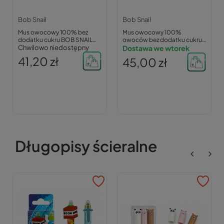
Bob Snail
Bob Snail
Mus owocowy 100% bez
Mus owocowy 100%
dodatku cukru BOB SNAIL
owoców bez dodatku cukru
Banan Ananas Mango 10х120
Chwilowo niedostępny
BOB SNAIL Banan Malina
Dostawa we wtorek
g
10х120 g
41,20 zł
45,00 zł
Długopisy ścieralne