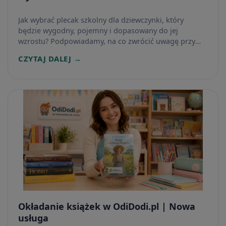
Jak wybrać plecak szkolny dla dziewczynki, który
będzie wygodny, pojemny i dopasowany do jej
wzrostu? Podpowiadamy, na co zwrócić uwagę przy
ocenie szelek, pleców, komór, materiału i wzoru oraz
CZYTAJ DALEJ →
pokazujemy przykładowe modele dostępne w
OdiDodi.pl.
Okładanie książek w OdiDodi.pl | Nowa
usługa