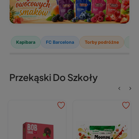
Kapibara
FC Barcelona
Torby podróżne
Cris
Przekąski Do Szkoły