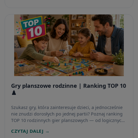
Gry planszowe rodzinne | Ranking TOP 10
♟️
Szukasz gry, która zainteresuje dzieci, a jednocześnie
nie znudzi dorosłych po jednej partii? Poznaj ranking
TOP 10 rodzinnych gier planszowych — od logicznych
układanek i kooperacyjnych zagadek po gry ruchowe,
CZYTAJ DALEJ →
imprezowe i strategiczne.