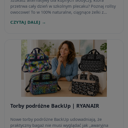
przetrwa cały dzień w szkolnym plecaku? Poznaj rollsy
owocowe! To w 100% naturalne, ciągnące żelki z
owoców, które zrobisz w domu bez grama dodanego
CZYTAJ DALEJ →
cukru. Zobacz nasz prosty poradnik krok po kroku.
Torby podróżne BackUp | RYANAIR
Nowe torby podróżne BackUp udowadniają, że
praktyczny bagaż nie musi wyglądać jak „awaryjna