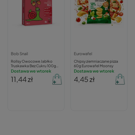
Bob Snail
Eurowafel
Rollsy Owocowe Jabłko
Chipsy ziemniaczane pizza
Truskawka Bez Cukru 100g
60g Eurowafel Moonsy
Bob Snail
Dostawa we wtorek
Dostawa we wtorek
11,44 zł
4,45 zł