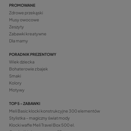
PROMOWANE
Zdrowe przekąski
Musy owocowe
Zeszyty
Zabawki kreatywne
Dla mamy
PORADNIK PREZENTOWY
Wiek dziecka
Bohaterowie z bajek
Smaki
Kolory
Motywy
TOP 5 - ZABAWKI
Meli Basic klocki konstrukcyjne 300 elementów
Stylistka – magiczny świat mody
Klocki wafle Meli Travel Box 500 el.