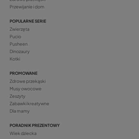
Przewijanie i dom
POPULARNE SERIE
Zwierzęta
Pucio
Pusheen
Dinozaury
Kotki
PROMOWANE
Zdrowe przekąski
Musy owocowe
Zeszyty
Zabawki kreatywne
Dla mamy
PORADNIK PREZENTOWY
Wiek dziecka