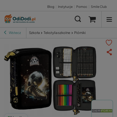
Blog
|
Instytucje
|
Pomoc
|
Smile Club
Wstecz
Szkoła
Tekstylia szkolne
Piórniki