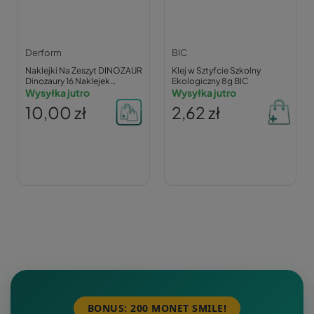
Derform
BIC
Naklejki Na Zeszyt DINOZAUR
Klej w Sztyfcie Szkolny
Dinozaury 16 Naklejek
Ekologiczny 8g BIC
Derform
Wysyłka jutro
Wysyłka jutro
10,00 zł
2,62 zł
BONUS: 200 MONET SMILE!