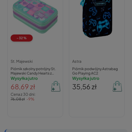
-32%
St. Majewski
Astra
Piórnik szkolny potrójny St.
Piórnik podwójny Astrabag
Majewski Candy Hearts z
Go Playing AC2
wyposażeniem
Wysyłka jutro
Wysyłka jutro
68,69 zł
35,56 zł
Cena z 30 dni:
76,08 zł
-9%