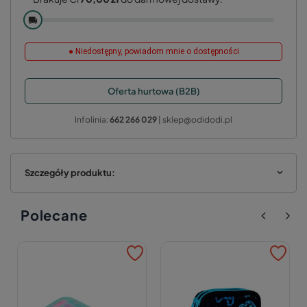
🚚
● Niedostępny, powiadom mnie o dostępności
Oferta hurtowa (B2B)
Infolinia:
662 266 029
| sklep@odidodi.pl
Szczegóły produktu:
Polecane