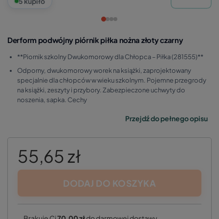
5 kupiło
Derform podwójny piórnik piłka nożna złoty czarny
**Piornik szkolny Dwukomorowy dla Chłopca – Piłka (281555)**
Odporny, dwukomorowy worek na książki, zaprojektowany
specjalnie dla chłopców w wieku szkolnym. Pojemne przegrody
na książki, zeszyty i przybory. Zabezpieczone uchwyty do
noszenia, sapka. Cechy
Przejdź do pełnego opisu
55,65 zł
DODAJ DO KOSZYKA
Brakuje Ci
70,00 zł
do darmowej dostawy.