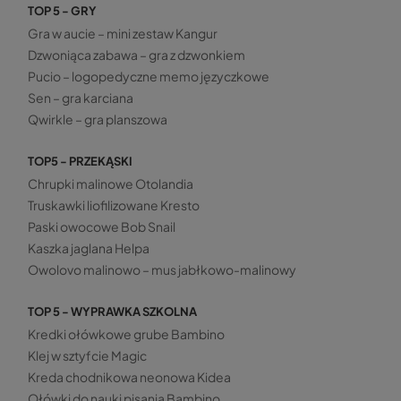
TOP 5 - GRY
Gra w aucie – mini zestaw Kangur
Dzwoniąca zabawa – gra z dzwonkiem
Pucio – logopedyczne memo języczkowe
Sen – gra karciana
Qwirkle – gra planszowa
TOP5 - PRZEKĄSKI
Chrupki malinowe Otolandia
Truskawki liofilizowane Kresto
Paski owocowe Bob Snail
Kaszka jaglana Helpa
Owolovo malinowo – mus jabłkowo-malinowy
TOP 5 - WYPRAWKA SZKOLNA
Kredki ołówkowe grube Bambino
Klej w sztyfcie Magic
Kreda chodnikowa neonowa Kidea
Ołówki do nauki pisania Bambino