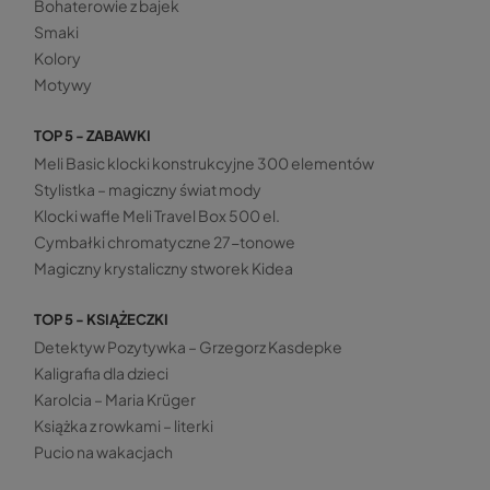
Bohaterowie z bajek
Smaki
Kolory
Motywy
TOP 5 - ZABAWKI
Meli Basic klocki konstrukcyjne 300 elementów
Stylistka – magiczny świat mody
Klocki wafle Meli Travel Box 500 el.
Cymbałki chromatyczne 27-tonowe
Magiczny krystaliczny stworek Kidea
TOP 5 - KSIĄŻECZKI
Detektyw Pozytywka – Grzegorz Kasdepke
Kaligrafia dla dzieci
Karolcia – Maria Krüger
Książka z rowkami – literki
Pucio na wakacjach