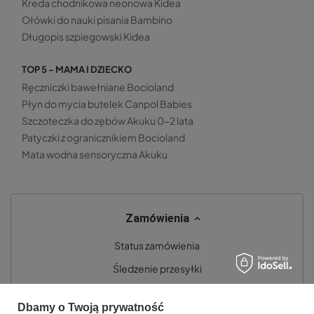
Kreda chodnikowa neonowa Kidea
Ołówki do nauki pisania Bambino
Długopis szpiegowski Kidea
TOP 5 - MAMA I DZIECKO
Ręczniczki bawełniane Bocioland
Płyn do mycia butelek Canpol Babies
Szczoteczka do zębów Akuku 0-2 lata
Patyczki z ogranicznikiem Bocioland
Mata wodna sensoryczna Akuku
Zamówienia
Status zamówienia
Śledzenie przesyłki
Chcę zareklamować produkt
Dbamy o Twoją prywatność