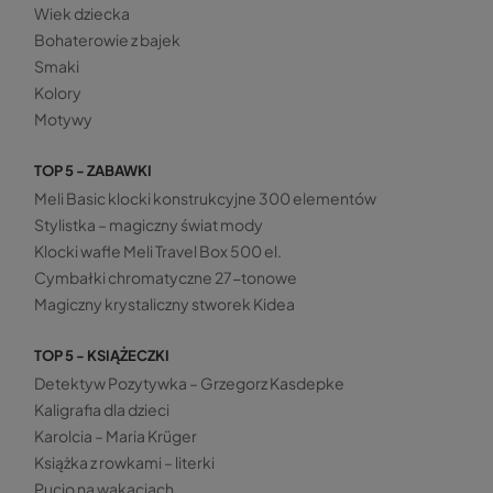
Wiek dziecka
Bohaterowie z bajek
Smaki
Kolory
Motywy
TOP 5 - ZABAWKI
Meli Basic klocki konstrukcyjne 300 elementów
Stylistka – magiczny świat mody
Klocki wafle Meli Travel Box 500 el.
Cymbałki chromatyczne 27-tonowe
Magiczny krystaliczny stworek Kidea
TOP 5 - KSIĄŻECZKI
Detektyw Pozytywka – Grzegorz Kasdepke
Kaligrafia dla dzieci
Karolcia – Maria Krüger
Książka z rowkami – literki
Pucio na wakacjach