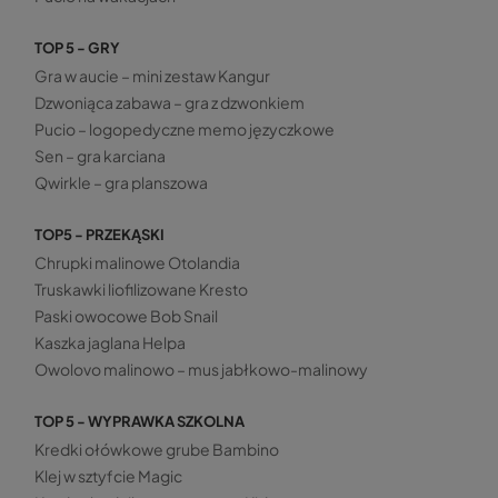
TOP 5 - GRY
Gra w aucie – mini zestaw Kangur
Dzwoniąca zabawa – gra z dzwonkiem
Pucio – logopedyczne memo języczkowe
Sen – gra karciana
Qwirkle – gra planszowa
TOP5 - PRZEKĄSKI
Chrupki malinowe Otolandia
Truskawki liofilizowane Kresto
Paski owocowe Bob Snail
Kaszka jaglana Helpa
Owolovo malinowo – mus jabłkowo-malinowy
TOP 5 - WYPRAWKA SZKOLNA
Kredki ołówkowe grube Bambino
Klej w sztyfcie Magic