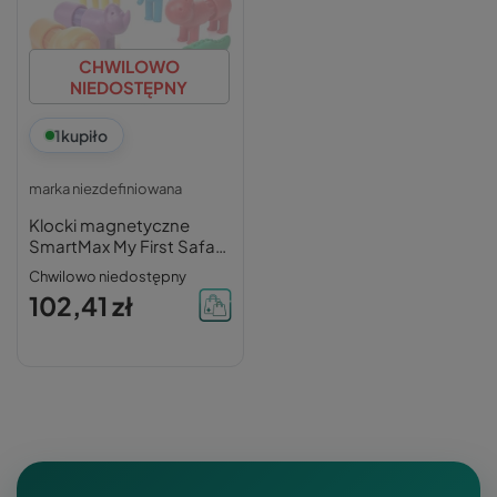
CHWILOWO
NIEDOSTĘPNY
1
kupiło
marka niezdefiniowana
Klocki magnetyczne
SmartMax My First Safari
Animals IUVI Games 18
Chwilowo niedostępny
szt.
102,41 zł