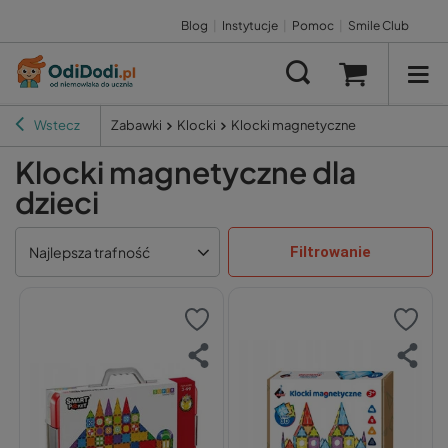
Blog
|
Instytucje
|
Pomoc
|
Smile Club
Wstecz
Zabawki
Klocki
Klocki magnetyczne
Klocki magnetyczne dla
dzieci
Filtrowanie
Najlepsza trafność