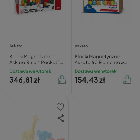
Askato
Askato
Klocki Magnetyczne
Klocki Magnetyczne
Askato Smart Pocket 101
Askato 60 Elementów
Elementów z
Edukacyjne
Dostawa we wtorek
Dostawa we wtorek
Oświetleniem LED
346,81 zł
154,43 zł