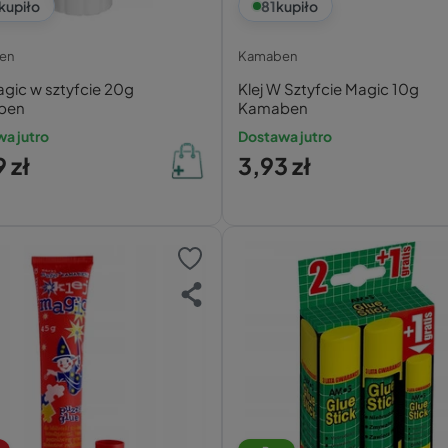
kupiło
81
kupiło
en
Kamaben
agic w sztyfcie 20g
Klej W Sztyfcie Magic 10g
ben
Kamaben
a jutro
Dostawa jutro
 zł
3,93 zł