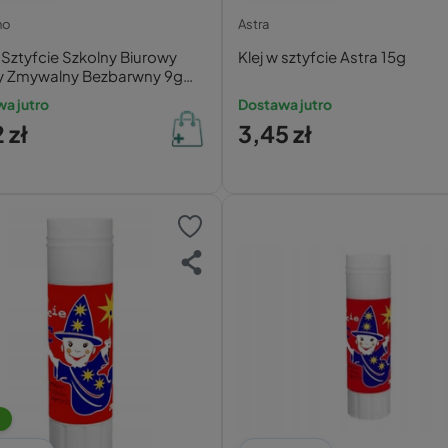
no
Astra
 Sztyfcie Szkolny Biurowy
Klej w sztyfcie Astra 15g
 Zmywalny Bezbarwny 9g
ino
a jutro
Dostawa jutro
 zł
3,45 zł