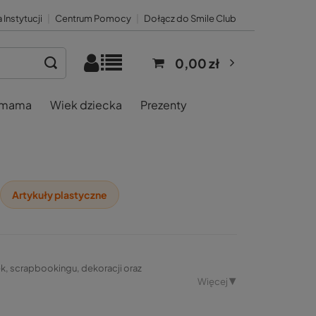
 Instytucji
|
Centrum Pomocy
|
Dołącz do Smile Club
0,00 zł
 mama
Wiek dziecka
Prezenty
Artykuły plastyczne
nek, scrapbookingu, dekoracji oraz
Więcej ▼