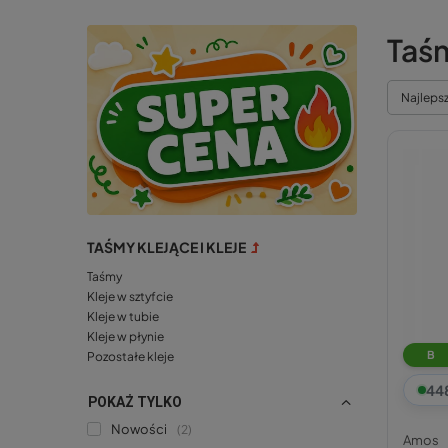
Taśm
Najleps
TAŚMY KLEJĄCE I KLEJE
Taśmy
Kleje w sztyfcie
Kleje w tubie
Kleje w płynie
B
Pozostałe kleje
44
POKAŻ TYLKO
Nowości
2
Amos