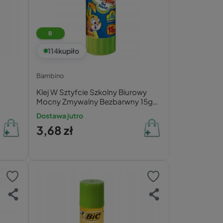
B
114
kupiło
Bambino
Klej W Sztyfcie Szkolny Biurowy
Mocny Zmywalny Bezbarwny 15g
Bambino
Dostawa jutro
3,68 zł