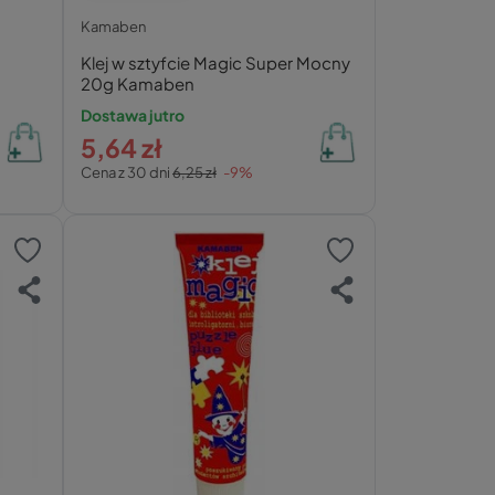
Kamaben
Klej w sztyfcie Magic Super Mocny
20g Kamaben
Dostawa jutro
5,64 zł
Cena z 30 dni
6,25 zł
-9%