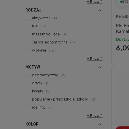
171
+ Rozwiń
RODZAJ
Kamab
aktywator
4
Klej M
Klej
3
Kama
masa mocująca
1
Dostaw
Taśma jednostronna
4
6,09
w płynie
12
+ Rozwiń
MOTYW
geometryczny
8
gładki
8
kwiaty
2
popularne - przedszkola, szkoły
2
roślinny
3
+ Rozwiń
KOLOR