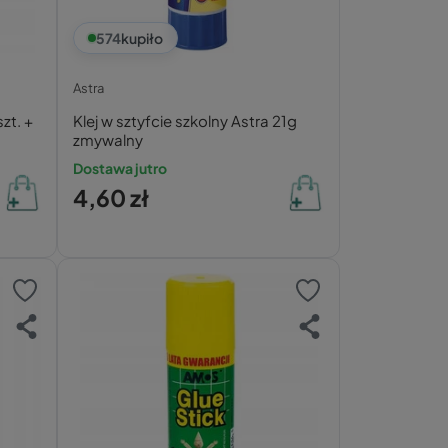
574
kupiło
Astra
zt. +
Klej w sztyfcie szkolny Astra 21g
zmywalny
Dostawa jutro
4,60 zł