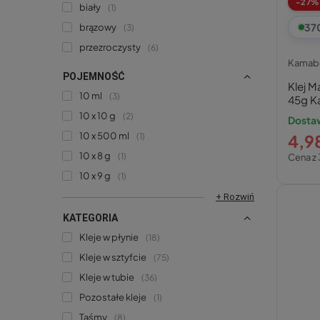
-27%
biały
1
37
brązowy
3
przezroczysty
6
Kamab
POJEMNOŚĆ
Klej M
10 ml
3
45g 
10 x 10 g
2
Dostaw
10 x 500 ml
1
4,98
10 x 8 g
1
Cena z 
10 x 9 g
1
+ Rozwiń
KATEGORIA
Kleje w płynie
18
Kleje w sztyfcie
75
Kleje w tubie
36
Pozostałe kleje
1
Taśmy
8