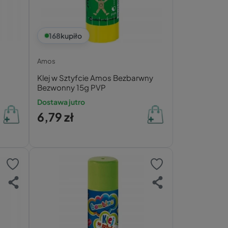
168
kupiło
Amos
Klej w Sztyfcie Amos Bezbarwny
Bezwonny 15g PVP
Dostawa jutro
6,79 zł