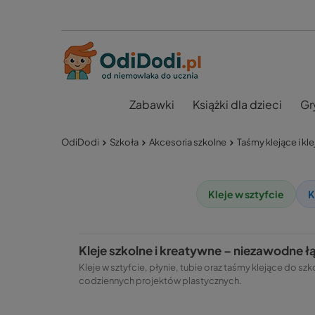
Zabawki
Książki dla dzieci
Gr
OdiDodi
Szkoła
Akcesoria szkolne
Taśmy klejące i kle
Kleje w sztyfcie
K
Kleje szkolne i kreatywne – niezawodne łą
Kleje w sztyfcie, płynie, tubie oraz taśmy klejące do s
codziennych projektów plastycznych.