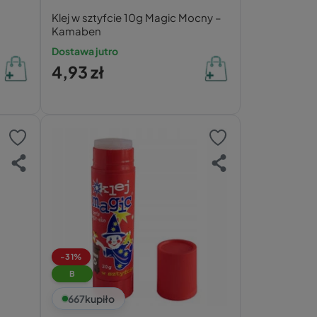
Klej w sztyfcie 10g Magic Mocny –
Kamaben
Dostawa jutro
4,93 zł
-31%
B
667
kupiło