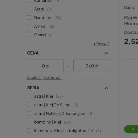
Kamaben
41
Bambi
Astra
37
Klej W
Bambino
26
Mocny
Amos
16
Bamb
Dostaw
Grand
6
2,52
+ Rozwiń
CENA
zł
-
zł
Zastosuj zakres cen
SERIA
astra | Klej
27
astra | Klej Do Slime
2
astra | Naklejki Dekoracyjne
1
bambino | Klej
26
B
kamaben | Kleje Introligatorskie
8