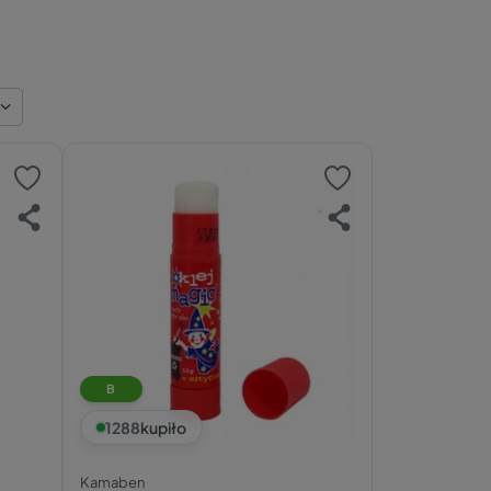
B
1288
kupiło
Kamaben