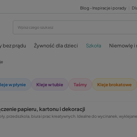
Blog - Inspiracje i porady
|
Dla
y bez prądu
Żywność dla dzieci
Szkoła
Niemowlę i
je
leje w płynie
Kleje w tubie
Taśmy
Kleje brokatowe
czenie papieru, kartonu i dekoracji
zkoły, przedszkola, biura i prac kreatywnych. Idealne do wycinanek, wykleja