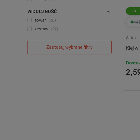
B
WIDOCZNOŚĆ
towar
38
44
zestaw
97
Astra
Zastosuj wybrane filtry
Klej w
Dostaw
2,59