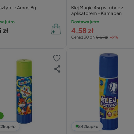
 sztyfcie Amos 8g
Klej Magic 45g w tubce z
aplikatorem - Kamaben
a jutro
Dostawa jutro
 zł
4,58 zł
Cena z 30 dni
5,07 zł
-9%
22
kupiło
842
kupiło