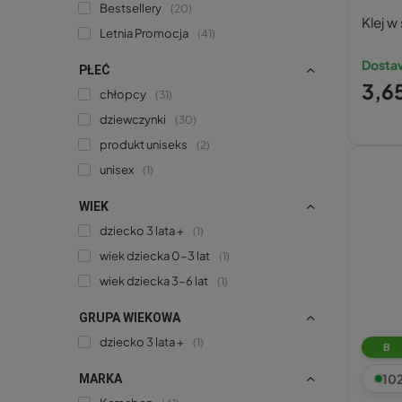
Bestsellery
20
Klej w
Letnia Promocja
41
Dostaw
PŁEĆ
3,65
chłopcy
31
dziewczynki
30
produkt uniseks
2
unisex
1
WIEK
dziecko 3 lata +
1
wiek dziecka 0-3 lat
1
wiek dziecka 3-6 lat
1
GRUPA WIEKOWA
dziecko 3 lata +
1
B
10
MARKA