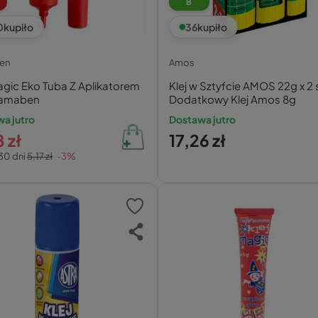
B
0
kupiło
36
kupiło
en
Amos
agic Eko Tuba Z Aplikatorem
Klej w Sztyfcie AMOS 22g x 2 s
Kamaben
Dodatkowy Klej Amos 8g
a jutro
Dostawa jutro
 zł
17,26 zł
30 dni
5,17 zł
-3%