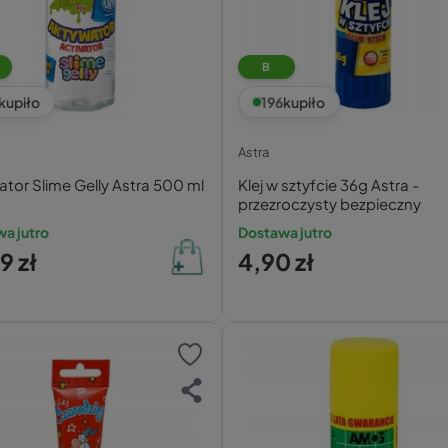
B
kupiło
196
kupiło
Astra
tor Slime Gelly Astra 500 ml
Klej w sztyfcie 36g Astra -
przezroczysty bezpieczny
a jutro
Dostawa jutro
9 zł
4,90 zł