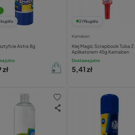
1
kupiło
319
kupiło
Kamaben
 sztyfcie Astra 8g
Klej Magic Scrapbook Tuba Z
Aplikatorem 45g Kamaben
a jutro
Dostawa jutro
 zł
5,41 zł