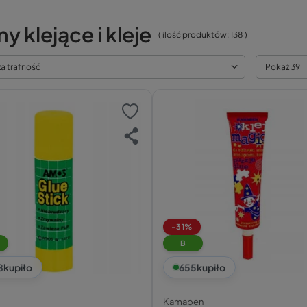
y klejące i kleje
( ilość produktów:
138
)
za trafność
Pokaż 39
-31%
B
8
kupiło
655
kupiło
Kamaben