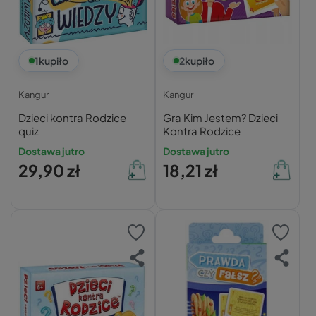
1
kupiło
2
kupiło
Kangur
Kangur
Dzieci kontra Rodzice
Gra Kim Jestem? Dzieci
quiz
Kontra Rodzice
Dostawa jutro
Dostawa jutro
29,90 zł
18,21 zł