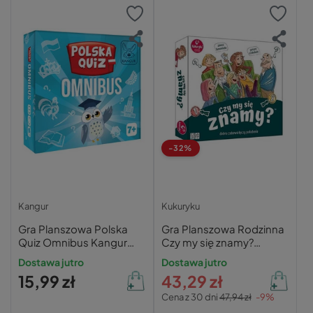
-32%
Kangur
Kukuryku
Gra Planszowa Polska
Gra Planszowa Rodzinna
Quiz Omnibus Kangur
Czy my się znamy?
Edukacyjna dla Dzieci 7+
Kukuryku
Dostawa jutro
Dostawa jutro
15,99 zł
43,29 zł
Cena z 30 dni
47,94 zł
-9%