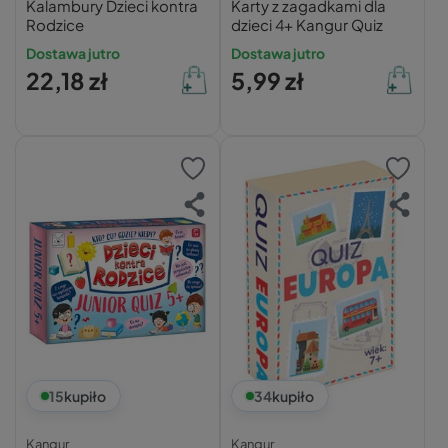
Kalambury Dzieci kontra
Karty z zagadkami dla
Rodzice
dzieci 4+ Kangur Quiz
Dostawa jutro
Dostawa jutro
22,18 zł
5,99 zł
15
kupiło
34
kupiło
Kangur
Kangur