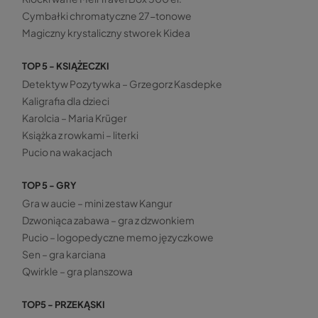
Cymbałki chromatyczne 27-tonowe
Magiczny krystaliczny stworek Kidea
TOP 5 - KSIĄŻECZKI
Detektyw Pozytywka – Grzegorz Kasdepke
Kaligrafia dla dzieci
Karolcia – Maria Krüger
Książka z rowkami – literki
Pucio na wakacjach
TOP 5 - GRY
Gra w aucie – mini zestaw Kangur
Dzwoniąca zabawa – gra z dzwonkiem
Pucio – logopedyczne memo języczkowe
Sen – gra karciana
Qwirkle – gra planszowa
TOP5 - PRZEKĄSKI