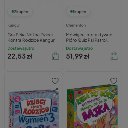
2
kupiło
1
kupiło
Kangur
Clementoni
Gra Piłka Nożna Dzieci
Mówiące Interaktywne
Kontra Rodzice Kangur
Pióro Quiz Psi Patrol
Długopis 3-6 Lat
Dostawa jutro
Dostawa jutro
Clementoni
22,53 zł
51,99 zł