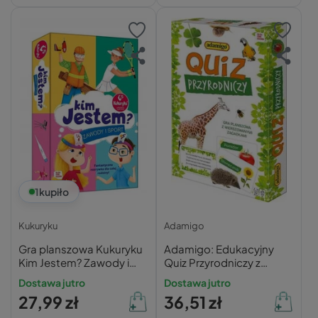
1
kupiło
Kukuryku
Adamigo
Gra planszowa Kukuryku
Adamigo: Edukacyjny
Kim Jestem? Zawody i
Quiz Przyrodniczy z
Sporty
Zagadkami - Gra
Dostawa jutro
Dostawa jutro
Planszowa
27,99 zł
36,51 zł