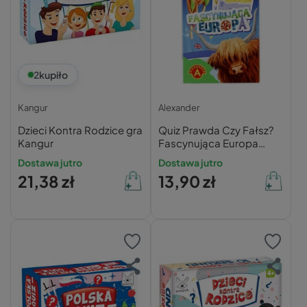
2
kupiło
Kangur
Alexander
Dzieci Kontra Rodzice gra
Quiz Prawda Czy Fałsz?
Kangur
Fascynująca Europa
Planszowa 10+ Alexander
Dostawa jutro
Dostawa jutro
2761
21,38 zł
13,90 zł