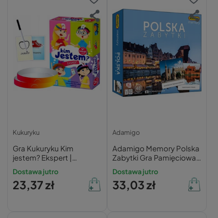
Kukuryku
Adamigo
Gra Kukuryku Kim
Adamigo Memory Polska
jestem? Ekspert |
Zabytki Gra Pamięciowa
Trudniejsze Zagadki
Planszowa dla Dzieci 5+
Dostawa jutro
Dostawa jutro
Przyrodnicze
23,37 zł
33,03 zł