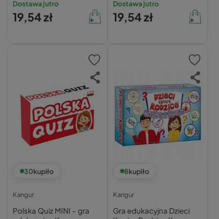
Dostawa jutro
Dostawa jutro
19,54 zł
19,54 zł
30
kupiło
8
kupiło
Kangur
Kangur
Polska Quiz MINI – gra
Gra edukacyjna Dzieci