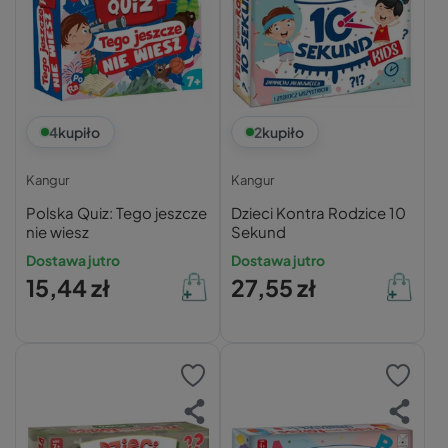
4
kupiło
2
kupiło
Kangur
Kangur
Polska Quiz: Tego jeszcze
Dzieci Kontra Rodzice 10
nie wiesz
Sekund
Dostawa jutro
Dostawa jutro
15,44 zł
27,55 zł