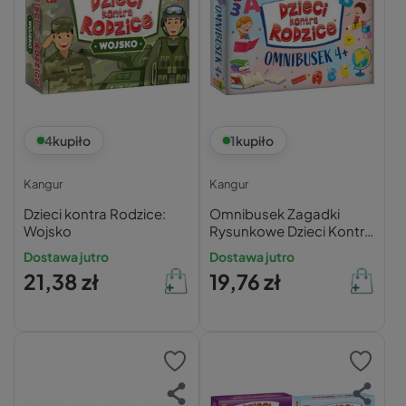
4
kupiło
1
kupiło
Kangur
Kangur
Dzieci kontra Rodzice:
Omnibusek Zagadki
Wojsko
Rysunkowe Dzieci Kontra
Rodzice 4+
Dostawa jutro
Dostawa jutro
21,38 zł
19,76 zł