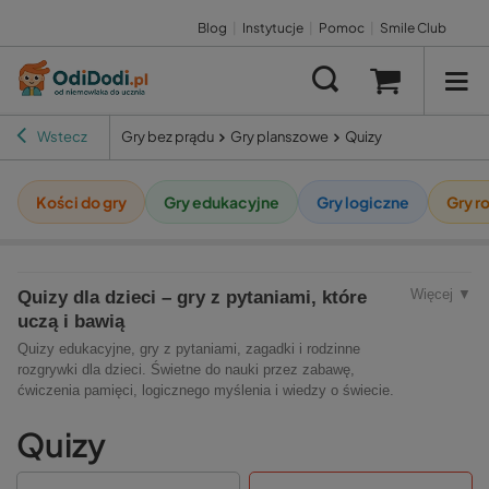
Blog
|
Instytucje
|
Pomoc
|
Smile Club
Wstecz
Gry bez prądu
Gry planszowe
Quizy
Kości do gry
Gry edukacyjne
Gry logiczne
Gry r
Więcej ▼
Quizy dla dzieci – gry z pytaniami, które
uczą i bawią
Quizy edukacyjne, gry z pytaniami, zagadki i rodzinne
rozgrywki dla dzieci. Świetne do nauki przez zabawę,
ćwiczenia pamięci, logicznego myślenia i wiedzy o świecie.
Quizy