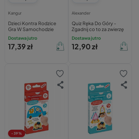
Kangur
Alexander
Dzieci Kontra Rodzice
Quiz Ręka Do Góry -
Gra W Samochodzie
Zgadnij co to za zwierzę
Dostawa jutro
Dostawa jutro
17,39 zł
12,90 zł
-39%