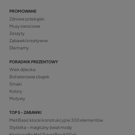
PROMOWANE
Zdrowe przekąski
Musy owocowe
Zeszyty
Zabawki kreatywne
Dla mamy
PORADNIK PREZENTOWY
Wiek dziecka
Bohaterowie z bajek
Smaki
Kolory
Motywy
TOP 5 - ZABAWKI
Meli Basic klocki konstrukcyjne 300 elementów
Stylistka – magiczny świat mody
Klocki wafle Meli Travel Box 500 el.