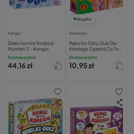
4
kupiło
Kangur
Alexander
Dzieci kontra Rodzice
Ręka Do Góry Quiz Dla
Wymień 3 – Kangur
Każdego Zgadnij Co To
Za Bajka 8+ Alexander
Dostawa jutro
Dostawa jutro
2678
44,16 zł
10,95 zł