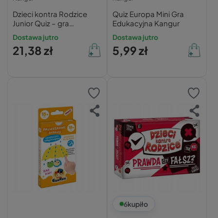
Dzieci kontra Rodzice
Quiz Europa Mini Gra
Junior Quiz – gra
Edukacyjna Kangur
edukacyjna
Dostawa jutro
Dostawa jutro
21,38 zł
5,99 zł
6
kupiło