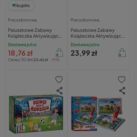
1
kupiło
Praca zbiorowa,
Praca zbiorowa,
Paluszkowe Zabawy
Paluszkowe Zabawy
Książeczka Aktywizująca
Książeczka Aktywizująca
Dla Dzieci 12M+ CzuCzu
Dla Dzieci 2+ CzuCzu
Dostawa jutro
Dostawa jutro
18,76 zł
23,99 zł
Cena z 30 dni
23,42 zł
-19%