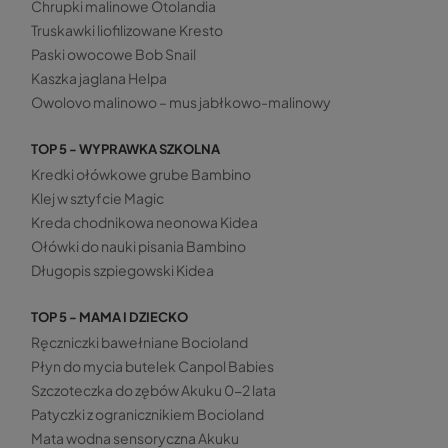
Chrupki malinowe Otolandia
Truskawki liofilizowane Kresto
Paski owocowe Bob Snail
Kaszka jaglana Helpa
Owolovo malinowo – mus jabłkowo-malinowy
TOP 5 - WYPRAWKA SZKOLNA
Kredki ołówkowe grube Bambino
Klej w sztyfcie Magic
Kreda chodnikowa neonowa Kidea
Ołówki do nauki pisania Bambino
Długopis szpiegowski Kidea
TOP 5 - MAMA I DZIECKO
Ręczniczki bawełniane Bocioland
Płyn do mycia butelek Canpol Babies
Szczoteczka do zębów Akuku 0-2 lata
Patyczki z ogranicznikiem Bocioland
Mata wodna sensoryczna Akuku