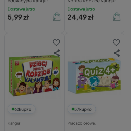
edukacyjna Kangur
Kontra Rodzice Kangur
Dostawa jutro
Dostawa jutro
5,99 zł
24,49 zł
62
kupiło
57
kupiło
Kangur
Praca zbiorowa,