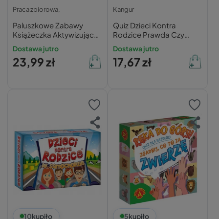
Praca zbiorowa,
Kangur
Paluszkowe Zabawy
Quiz Dzieci Kontra
Książeczka Aktywizująca
Rodzice Prawda Czy
Dla Dzieci 18M+ CzuCzu
Fałsz
Dostawa jutro
Dostawa jutro
23,99 zł
17,67 zł
10
kupiło
5
kupiło