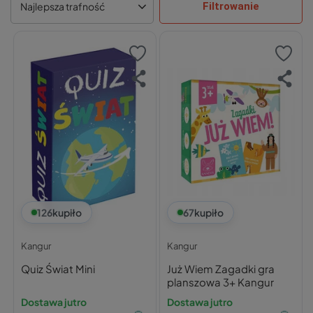
Filtrowanie
Najlepsza trafność
126
kupiło
67
kupiło
Kangur
Kangur
Quiz Świat Mini
Już Wiem Zagadki gra
planszowa 3+ Kangur
Dostawa jutro
Dostawa jutro