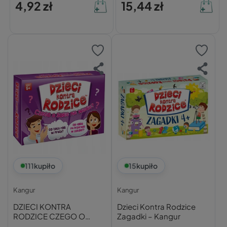
4,92 zł
15,44 zł
111
kupiło
15
kupiło
Kangur
Kangur
DZIECI KONTRA
Dzieci Kontra Rodzice
RODZICE CZEGO O
Zagadki – Kangur
SOBIE NIE WIECIE