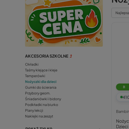
Najleps
AKCESORIA SZKOLNE
Okładki
Taśmy klejące i kleje
Temperówki
Nożyczki dla dzieci
B
Gumki do ścierania
Przybory geom.
41
Śniadaniówki i bidony
Podkładki na biurko
Plany lekcji
Bambi
Naklejki na zeszyt
Nożycz
Dziec