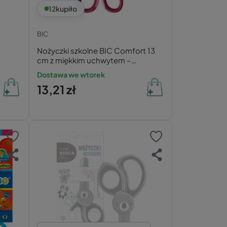
12
kupiło
BIC
Nożyczki szkolne BIC Comfort 13
cm z miękkim uchwytem –
bezpieczne, zaokrąglone
Dostawa we wtorek
13,21 zł