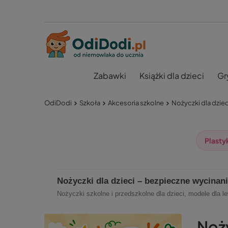
Zabawki
Książki dla dzieci
Gr
OdiDodi
Szkoła
Akcesoria szkolne
Nożyczki dla dziec
Plasty
Nożyczki dla dzieci – bezpieczne wycinan
Nożyczki szkolne i przedszkolne dla dzieci, modele dla
Noży