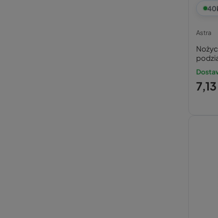
40
Astra
Nożycz
podzi
Dosta
7,13