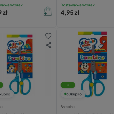
wa we wtorek
Dostawa we wtorek
 zł
4,95 zł
B
kupiło
60
kupiło
no
Bambino