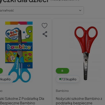
za trafność
B
0
kupiło
731
kupiło
no
Bambino
ki Szkolne Z Podziałką Dla
Nożyczki szkolne Bambino z
i Bezpieczne Bambino
podziałką bezpieczne