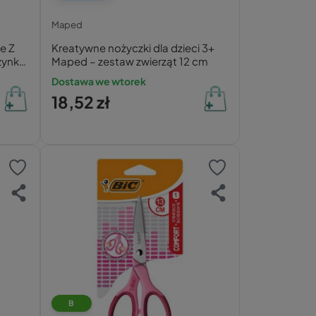
Maped
e Z
Kreatywne nożyczki dla dzieci 3+
żynką
Maped – zestaw zwierząt 12 cm
Dostawa we wtorek
18,52 zł
B