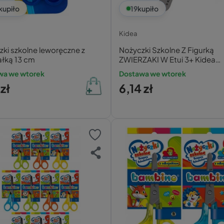
kupiło
19
kupiło
Kidea
ki szkolne leworęczne z
Nożyczki Szkolne Z Figurką
ałką 13 cm
ZWIERZAKI W Etui 3+ Kidea
NOFEKAD
wa we wtorek
Dostawa we wtorek
 zł
6,14 zł