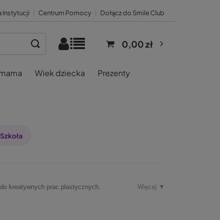
 Instytucji
|
Centrum Pomocy
|
Dołącz do Smile Club
0,00 zł
 mama
Wiek dziecka
Prezenty
Szkoła
 do kreatywnych prac plastycznych.
Więcej ▼