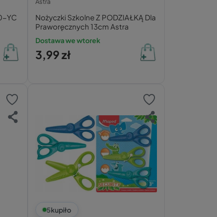
Astra
80-YC
Nożyczki Szkolne Z PODZIAŁKĄ Dla
Praworęcznych 13cm Astra
Dostawa we wtorek
3,99 zł
5
kupiło