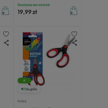
Dostawa we wtorek
19,99 zł
B
72
kupiło
Kidea