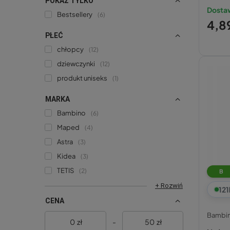
POKAŻ TYLKO
Dosta
Bestsellery
6
4,89
PŁEĆ
chłopcy
12
dziewczynki
12
produkt uniseks
1
MARKA
Bambino
6
Maped
4
Astra
3
Kidea
3
TETIS
2
B
+ Rozwiń
121
CENA
Bambi
zł
-
zł