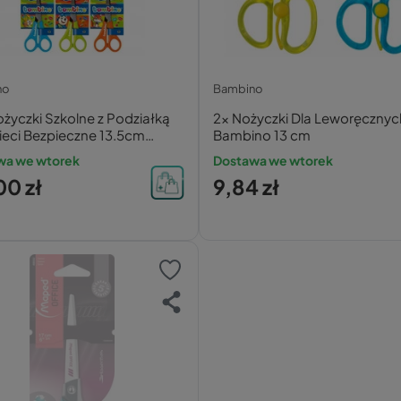
no
Bambino
życzki Szkolne z Podziałką
2x Nożyczki Dla Leworęcznyc
ieci Bezpieczne 13.5cm
Bambino 13 cm
ino
wa we wtorek
Dostawa we wtorek
00 zł
9,84 zł