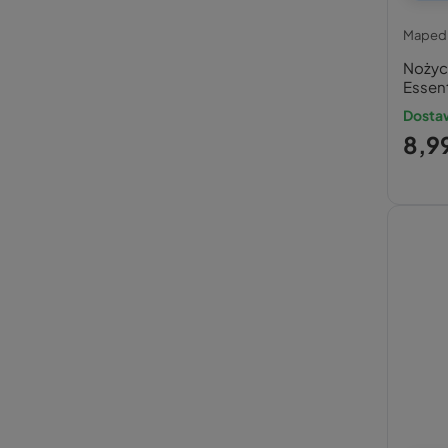
Maped
Nożyc
Essent
Dosta
8,99