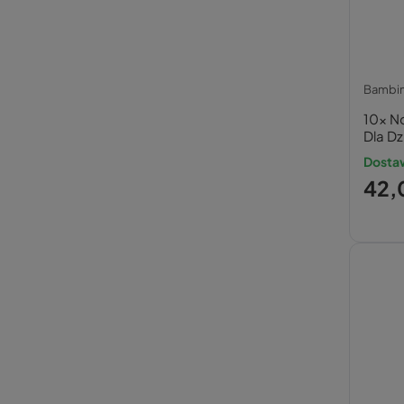
Bambi
10x No
Dla Dz
Bamb
Dosta
42,