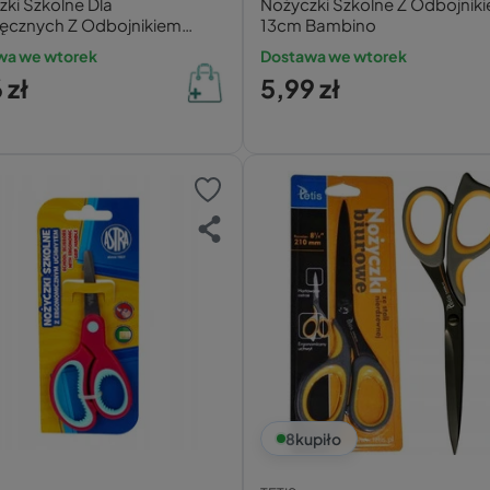
ki Szkolne Dla
Nożyczki Szkolne Z Odbojnik
ęcznych Z Odbojnikiem
13cm Bambino
ino
wa we wtorek
Dostawa we wtorek
 zł
5,99 zł
8
kupiło