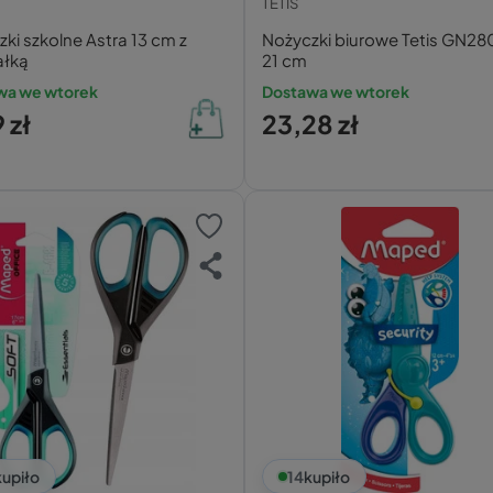
TETIS
ki szkolne Astra 13 cm z
Nożyczki biurowe Tetis GN2
ałką
21 cm
wa we wtorek
Dostawa we wtorek
 zł
23,28 zł
kupiło
14
kupiło