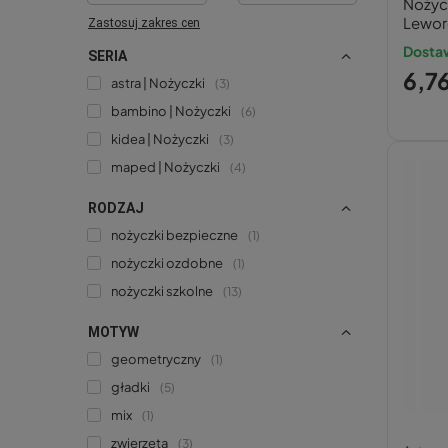
Nożycz
Lewor
Zastosuj zakres cen
Bamb
Dosta
SERIA
6,76
astra | Nożyczki
3
bambino | Nożyczki
6
kidea | Nożyczki
3
maped | Nożyczki
4
RODZAJ
nożyczki bezpieczne
1
nożyczki ozdobne
1
nożyczki szkolne
13
MOTYW
geometryczny
1
gładki
5
mix
1
zwierzęta
3