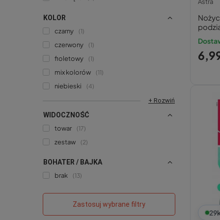
Astra
Nożycz
KOLOR
podzi
czarny
1
Dosta
czerwony
1
6,99
fioletowy
1
mix kolorów
11
niebieski
4
+ Rozwiń
WIDOCZNOŚĆ
towar
17
zestaw
2
BOHATER / BAJKA
brak
13
Zastosuj wybrane filtry
29