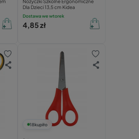
iem
Nożyczki Szkolne Ergonomiczne
Dla Dzieci 13,5 cm Kidea
Dostawa we wtorek
4,85 zł
18
kupiło