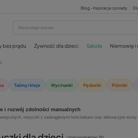
Blog - Inspiracje i porady
|
Dla
y bez prądu
Żywność dla dzieci
Szkoła
Niemowlę i
i
ka
Taśmy i kleje
Wycinanki
Pędzelki
Piórniki
ie i rozwój zdolności manualnych
 leworęcznych, nożyczki z zaokrąglonymi końcówkami oraz dekoracyjne wzory
czki dla dzieci
( ilość produktów:
19
)