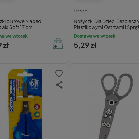
Maped
zki biurowe Maped
Nożyczki Dla Dzieci Bezpieczn
ials Soft 17 cm
Plastikowymi Ostrzami i Sprę
3+ Maped
wa we wtorek
Dostawa we wtorek
 zł
5,29 zł