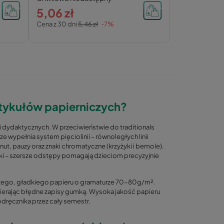
5,06 zł
Cena z 30 dni
5,46 zł
-7%
artykułów papierniczych?
i dydaktycznych. W przeciwieństwie do traditionals
rze wypełnia system pięciolinii – równoległych linii
t, pauzy oraz znaki chromatyczne (krzyżyki i bemole).
ki – szersze odstępy pomagają dzieciom precyzyjnie
szego, gładkiego papieru o gramaturze 70-80g/m².
ścierając błędne zapisy gumką. Wysoka jakość papieru
odręcznika przez cały semestr.