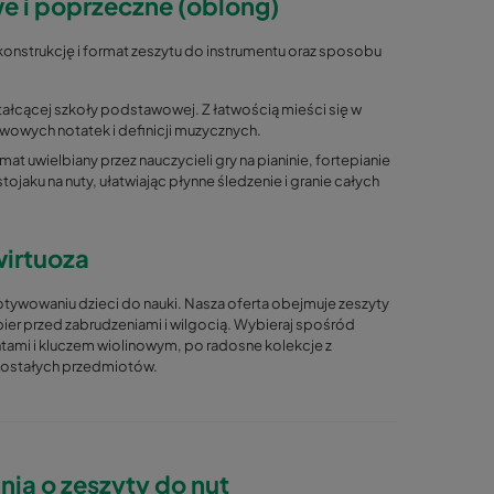
e i poprzeczne (oblong)
konstrukcję i format zeszytu do instrumentu oraz sposobu
ałcącej szkoły podstawowej. Z łatwością mieści się w
wowych notatek i definicji muzycznych.
t uwielbiany przez nauczycieli gry na pianinie, fortepianie
tojaku na nuty, ułatwiając płynne śledzenie i granie całych
wirtuoza
ywowaniu dzieci do nauki. Nasza oferta obejmuje zeszyty
ier przed zabrudzeniami i wilgocią. Wybieraj spośród
tami i kluczem wiolinowym, po radosne kolekcje z
zostałych przedmiotów.
ia o zeszyty do nut