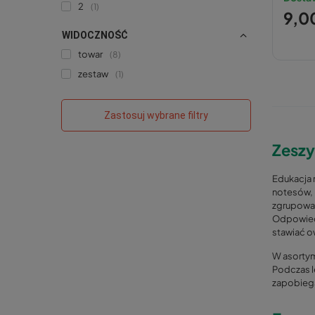
2
1
9,00
WIDOCZNOŚĆ
towar
8
zestaw
1
Zastosuj wybrane filtry
Zeszy
Edukacja 
notesów, 
zgrupowan
Odpowiedn
stawiać o
W asortym
Podczas l
zapobiega