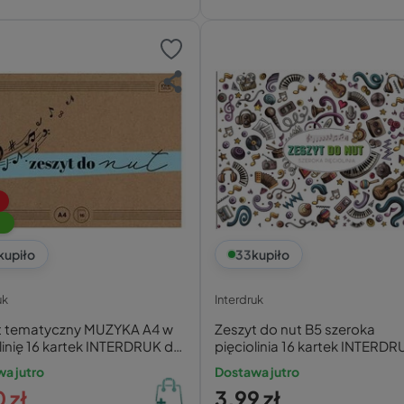
kupiło
33
kupiło
uk
Interdruk
t tematyczny MUZYKA A4 w
Zeszyt do nut B5 szeroka
linię 16 kartek INTERDRUK do
pięciolinia 16 kartek INTERDR
a jutro
Dostawa jutro
 zł
3,99 zł