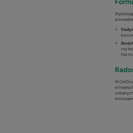
Forma
Wybierają
prowadzen
✔
Tradyc
boczne
✔
Zeszyt
czy ke
fraz m
Rados
W OdiDodi
w trwałyc
unikalnyc
motywami 