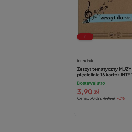
P
Interdruk
Zeszyt tematyczny MUZY
pięciolinię 16 kartek IN
nut
Dostawa jutro
3,90 zł
Cena z 30 dni:
4,02 zł
-2%