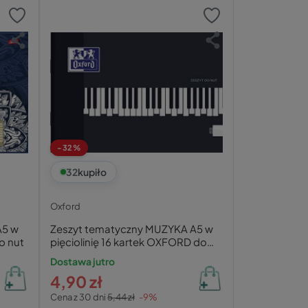
-32%
32
kupiło
Oxford
A5 w
Zeszyt tematyczny MUZYKA A5 w
do nut
pięciolinię 16 kartek OXFORD do
nut
Dostawa jutro
4,90 zł
Cena z 30 dni
5,44 zł
-9%