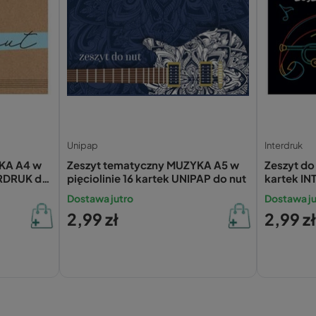
Unipap
Interdruk
KA A4 w
Zeszyt tematyczny MUZYKA A5 w
Zeszyt do 
TERDRUK do
pięciolinie 16 kartek UNIPAP do nut
kartek I
Dostawa jutro
Dostawa ju
2,99 zł
2,99 z