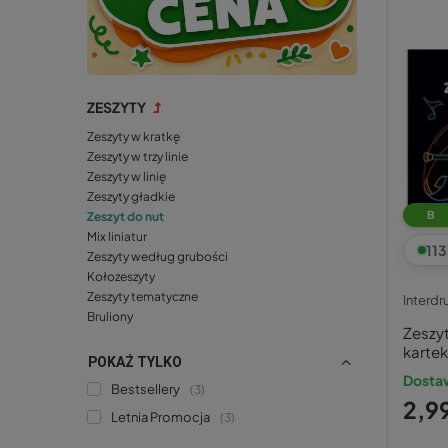
ZESZYTY
Zeszyty w kratkę
Zeszyty w trzy linie
Zeszyty w linię
Zeszyty gładkie
B
Zeszyt do nut
Mix liniatur
113
Zeszyty według grubości
Kołozeszyty
Zeszyty tematyczne
Interdr
Bruliony
Zeszyt
karte
POKAŻ TYLKO
Dostaw
Bestsellery
3
2,99
Letnia Promocja
3