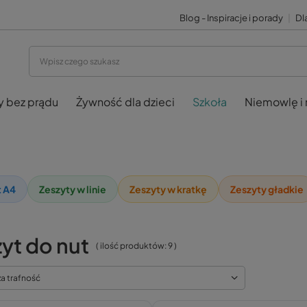
Blog - Inspiracje i porady
|
Dla
y bez prądu
Żywność dla dzieci
Szkoła
Niemowlę i
 A4
Zeszyty w linie
Zeszyty w kratkę
Zeszyty gładkie
yt do nut
( ilość produktów:
9
)
za trafność