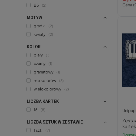
Cena z 
B5
2
MOTYW
gładki
2
kwiaty
2
KOLOR
biały
1
czarny
1
granatowy
1
mix kolorów
3
wielokolorowy
2
LICZBA KARTEK
16
8
Unipap
Zestaw
LICZBA SZTUK W ZESTAWIE
karte
1 szt.
7
Dostaw