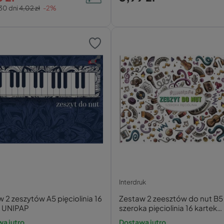
30 dni
4,02 zł
-2%
Interdruk
 2 zeszytów A5 pięciolinia 16
Zestaw 2 zeesztów do nut B5
k UNIPAP
szeroka pięciolinia 16 kartek
INTERDRUK
a jutro
Dostawa jutro