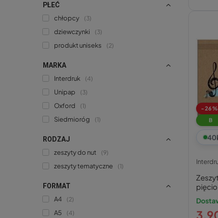
PŁEĆ
chłopcy
3
dziewczynki
3
produkt uniseks
2
MARKA
Interdruk
4
Unipap
3
Oxford
1
-26%
Siedmioróg
1
B
40
RODZAJ
zeszyty do nut
9
Interdr
zeszyty tematyczne
1
Zeszy
FORMAT
pięcio
nut
A4
2
Dostaw
3,90
A5
4