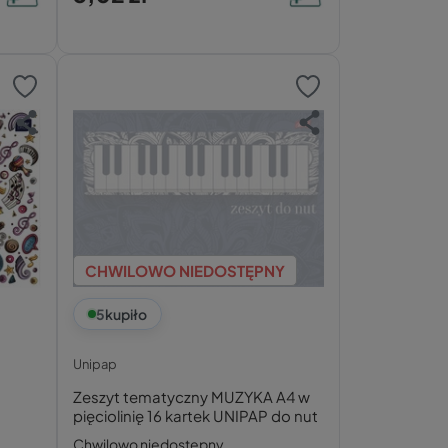
CHWILOWO NIEDOSTĘPNY
5
kupiło
Unipap
Zeszyt tematyczny MUZYKA A4 w
pięciolinię 16 kartek UNIPAP do nut
Chwilowo niedostępny