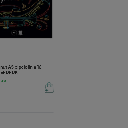
nut A5 pięciolinia 16
NTERDRUK
tro
ł