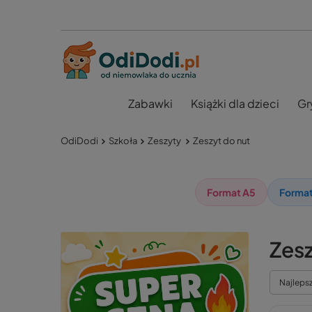
Zabawki
Książki dla dzieci
Gr
OdiDodi
Szkoła
Zeszyty
Zeszyt do nut
Format A5
Format
Zesz
Najleps