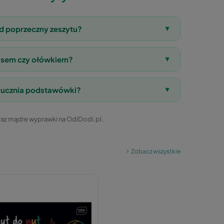
ad poprzeczny zeszytu?
▼
pisem czy ołówkiem?
▼
la ucznia podstawówki?
▼
az mądre wyprawki na OdiDodi.pl.
Zobacz wszystkie