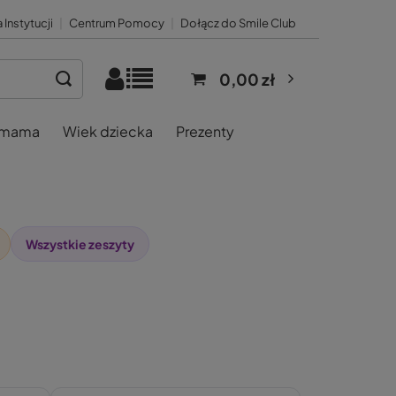
 Instytucji
|
Centrum Pomocy
|
Dołącz do Smile Club
0,00 zł
 mama
Wiek dziecka
Prezenty
Wszystkie zeszyty