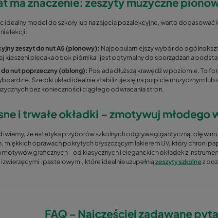
t ma znaczenie: zeszyty muzyczne pionow
c idealny model do szkoły lub na zajęcia pozalekcyjne, warto dopasować 
ia lekcji:
yjny zeszyt do nut A5 (pionowy):
Najpopularniejszy wybór do ogólnokszt
j kieszeni plecaka obok piórnika i jest optymalny do sporządzania podsta
 do nut poprzeczny (oblong):
Posiada dłuższą krawędź w poziomie. To forma
yboardzie. Szeroki układ idealnie stabilizuje się na pulpicie muzycznym lub s
uzycznych bez konieczności ciągłego odwracania stron.
ne i trwałe okładki – zmotywuj młodego 
 wiemy, że estetyka przyborów szkolnych odgrywa gigantyczną rolę w mot
h, miękkich oprawach pokrytych błyszczącym lakierem UV, który chroni pap
h motywów graficznych – od klasycznych i eleganckich okładek z instrumen
zwierzęcymi i pastelowymi, które idealnie uzupełnią
zeszyty szkolne
z po
FAQ – Najczęściej zadawane pytan