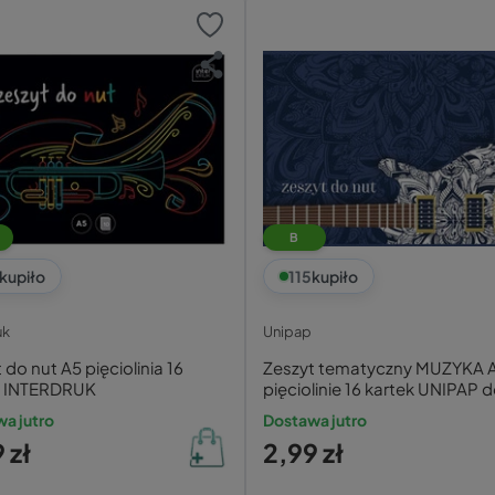
B
kupiło
115
kupiło
uk
Unipap
 do nut A5 pięciolinia 16
Zeszyt tematyczny MUZYKA 
k INTERDRUK
pięciolinie 16 kartek UNIPAP 
a jutro
Dostawa jutro
 zł
2,99 zł