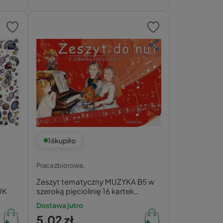
16
kupiło
Praca zbiorowa,
Zeszyt tematyczny MUZYKA B5 w
UK
szeroką pięciolinię 16 kartek
SIEDMIORÓG do nut
Dostawa jutro
5,02 zł