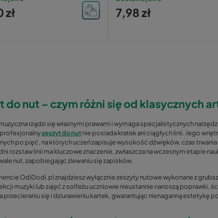
 zł
7,98 zł
t do nut – czym różni się od klasycznych 
muzyczna rządzi się własnymi prawami i wymaga specjalistycznych narzędz
profesjonalny
zeszyt do nut
nie posiada kratek ani ciągłych linii. Jego wnęt
ych po pięć, na których uczeń zapisuje wysokość dźwięków, czas trwania nu
i rozstaw linii ma kluczowe znaczenie, zwłaszcza na wczesnym etapie nau
wale nut, zapobiegając zlewaniu się zapisków.
encie OdiDodi.pl znajdziesz wyłącznie zeszyty nutowe wykonane z grub
ekcji muzyki lub zajęć z solfeżu uczniowie nieustannie nanoszą poprawki, 
 przecieraniu się i dziurawieniu kartek, gwarantując nienaganną estetykę p