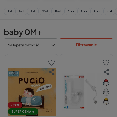
0m+
3m+
6m+
12m+
18m+
2 lata
3 lata
4 lata
5 lat
baby 0M+
Filtrowanie
Najlepsza trafność
-39%
SUPER CENA 🔥