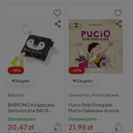
-38%
-32%
3
kupiło
10
kupiło
Babyono
Joanna Kłos,
Marta Galewska-Kustra,
BABYONO Książeczka
Pucio Robi Porządek
Sensoryczna BACK
Marta Galewska-Kustra
WHITE 0M+ 542
0+ Nasza Księgarnia
Dostawa jutro
Dostawa jutro
20,47 zł
21,95 zł