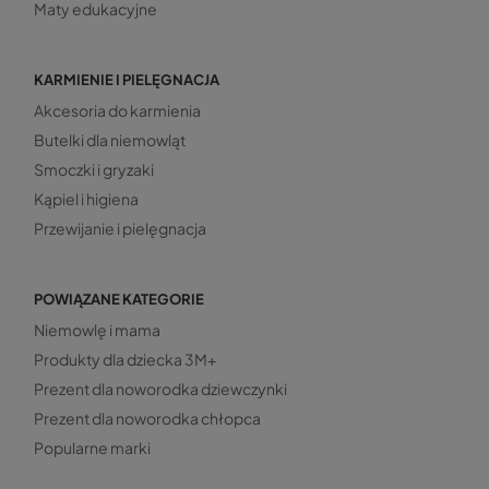
Maty edukacyjne
KARMIENIE I PIELĘGNACJA
Akcesoria do karmienia
Butelki dla niemowląt
Smoczki i gryzaki
Kąpiel i higiena
Przewijanie i pielęgnacja
POWIĄZANE KATEGORIE
Niemowlę i mama
Produkty dla dziecka 3M+
Prezent dla noworodka dziewczynki
Prezent dla noworodka chłopca
Popularne marki