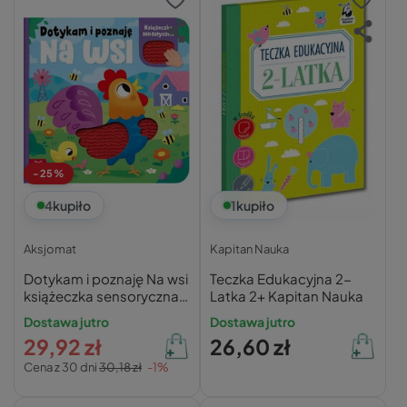
-25%
4
kupiło
1
kupiło
Aksjomat
Kapitan Nauka
Dotykam i poznaję Na wsi
Teczka Edukacyjna 2-
książeczka sensoryczna
Latka 2+ Kapitan Nauka
Aksjomat praca zbiorowa
Dostawa jutro
Dostawa jutro
29,92 zł
26,60 zł
Cena z 30 dni
30,18 zł
-1%