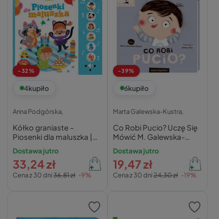
-32%
-39%
4
kupiło
6
kupiło
Anna Podgórska,
Marta Galewska-Kustra,
Kółko graniaste –
Co Robi Pucio? Uczę Się
Piosenki dla maluszka |
Mówić M. Galewska-
Anna Podgórska
Kustra 0+ Nasza
Dostawa jutro
Dostawa jutro
Księgarnia
33,24 zł
19,47 zł
Cena z 30 dni
36,81 zł
-9%
Cena z 30 dni
24,30 zł
-19%