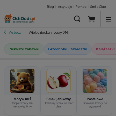
Blog
|
Instytucje
|
Pomoc
|
Smile Club
Wstecz
Wiek dziecka
baby 0M+
Pierwsze zabawki
Grzechotki i zawieszki
Książeczki
Motyw miś
Smak jabłkowy
Pastelowe
o
Ciepłe wzory dla
Delikatny smak na start
Spokojne kolory do
niemowląt 0m+
diety
wyprawki