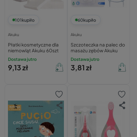
101
kupiło
60
kupiło
Akuku
Akuku
Płatki kosmetyczne dla
Szczoteczka na palec do
niemowląt Akuku 60szt
masażu zębów Akuku
Dostawa jutro
Dostawa jutro
9,13 zł
3,81 zł