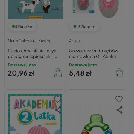
39
kupiło
132
kupiło
Marta Galewska-Kustra,
Akuku
Pucio chce siusiu, czyli
Szczoteczka do zębów
pożegnaniepieluszki –
niemowlęca 0+ Akuku
Marta Galewska-Kustra
Dostawa jutro
Dostawa jutro
20,96 zł
5,48 zł