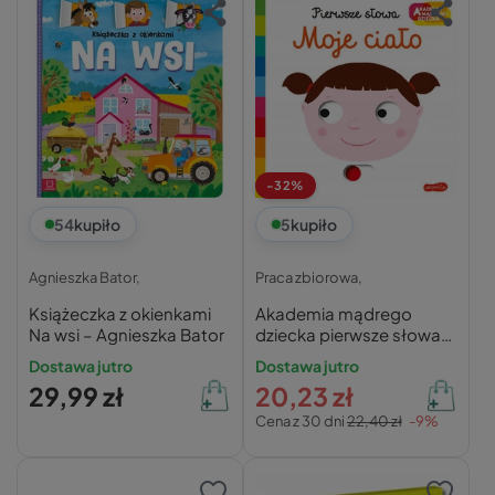
-32%
54
kupiło
5
kupiło
Agnieszka Bator,
Praca zbiorowa,
Książeczka z okienkami
Akademia mądrego
Na wsi – Agnieszka Bator
dziecka pierwsze słowa
moje ciało praca
Dostawa jutro
Dostawa jutro
zbiorowa
29,99 zł
20,23 zł
Cena z 30 dni
22,40 zł
-9%