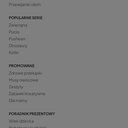
Przewijanie i dom
POPULARNE SERIE
Zwierzęta
Pucio
Pusheen
Dinozaury
Kotki
PROMOWANE
Zdrowe przekąski
Musy owocowe
Zeszyty
Zabawki kreatywne
Dla mamy
PORADNIK PREZENTOWY
Wiek dziecka
Bohaterowie z bajek