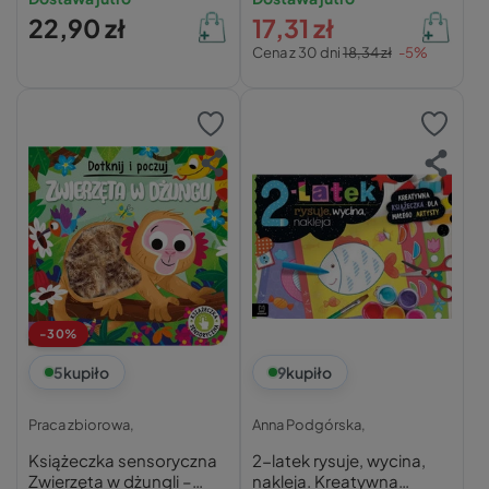
22,90 zł
17,31 zł
Cena z 30 dni
18,34 zł
-5%
-30%
5
kupiło
9
kupiło
Praca zbiorowa,
Anna Podgórska,
Książeczka sensoryczna
2-latek rysuje, wycina,
Zwierzęta w dżungli –
nakleja. Kreatywna