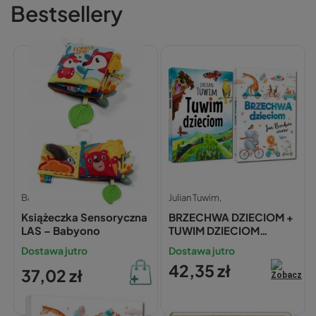
Bestsellery
Babyono
Julian Tuwim,
Książeczka Sensoryczna
BRZECHWA DZIECIOM +
LAS – Babyono
TUWIM DZIECIOM
ZESTAW Jan Brzechwa
Dostawa jutro
Dostawa jutro
Julian Tuwim BR TW
42,35 zł
37,02 zł