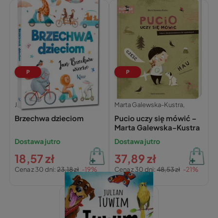
P
P
Jan Brzechwa,
Marta Galewska-Kustra,
Brzechwa dzieciom
Pucio uczy się mówić –
Marta Galewska-Kustra
Dostawa jutro
Dostawa jutro
18,57 zł
37,89 zł
Cena z 30 dni:
23,18 zł
-19%
Cena z 30 dni:
48,53 zł
-21%