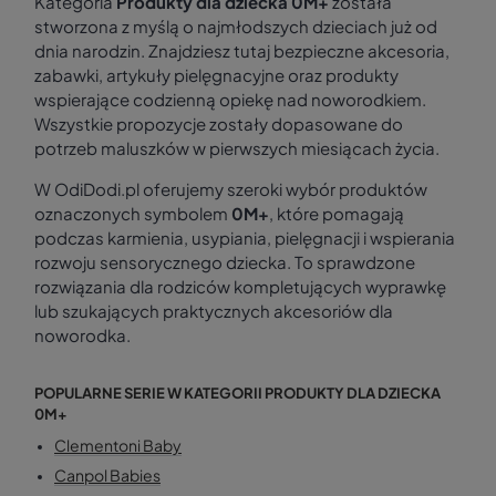
Kategoria
Produkty dla dziecka 0M+
została
stworzona z myślą o najmłodszych dzieciach już od
dnia narodzin. Znajdziesz tutaj bezpieczne akcesoria,
zabawki, artykuły pielęgnacyjne oraz produkty
wspierające codzienną opiekę nad noworodkiem.
Wszystkie propozycje zostały dopasowane do
potrzeb maluszków w pierwszych miesiącach życia.
W OdiDodi.pl oferujemy szeroki wybór produktów
oznaczonych symbolem
0M+
, które pomagają
podczas karmienia, usypiania, pielęgnacji i wspierania
rozwoju sensorycznego dziecka. To sprawdzone
rozwiązania dla rodziców kompletujących wyprawkę
lub szukających praktycznych akcesoriów dla
noworodka.
POPULARNE SERIE W KATEGORII PRODUKTY DLA DZIECKA
0M+
Clementoni Baby
Canpol Babies