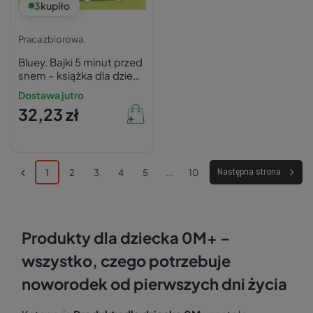
3
kupiło
Praca zbiorowa,
Bluey. Bajki 5 minut przed
snem – książka dla dzieci
3+
Dostawa jutro
32,23 zł
1
2
3
4
5
...
10
Następna strona
Produkty dla dziecka 0M+ –
wszystko, czego potrzebuje
noworodek od pierwszych dni życia