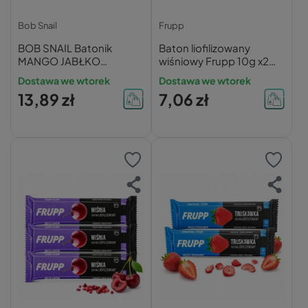
Bob Snail
Frupp
BOB SNAIL Batonik
Baton liofilizowany
MANGO JABŁKO
wiśniowy Frupp 10g x2
NERKOWCE QUINOA
bez glutenu
Dostawa we wtorek
Dostawa we wtorek
Bez Dodatku Cukru 35g
13,89 zł
7,06 zł
x3