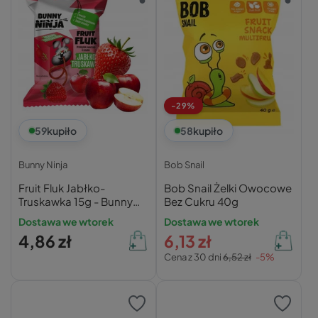
-29%
59
kupiło
58
kupiło
Bunny Ninja
Bob Snail
Fruit Fluk Jabłko-
Bob Snail Żelki Owocowe
Truskawka 15g - Bunny
Bez Cukru 40g
Ninja
Dostawa we wtorek
Dostawa we wtorek
4,86 zł
6,13 zł
Cena z 30 dni
6,52 zł
-5%