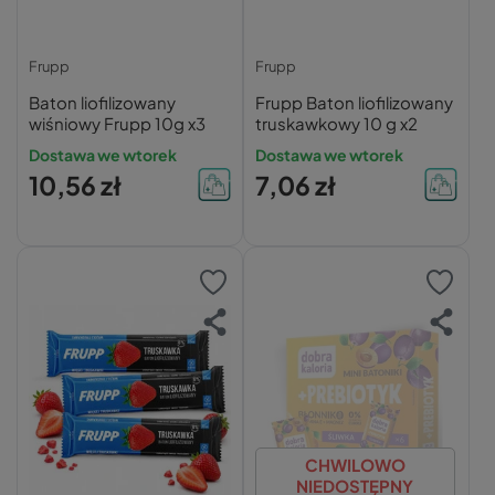
Frupp
Frupp
Baton liofilizowany
Frupp Baton liofilizowany
wiśniowy Frupp 10g x3
truskawkowy 10 g x2
Dostawa we wtorek
Dostawa we wtorek
10,56 zł
7,06 zł
CHWILOWO
NIEDOSTĘPNY