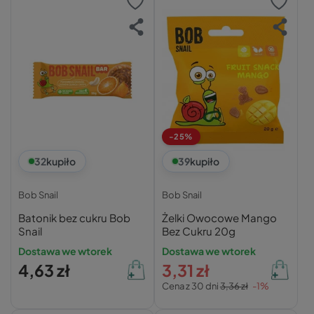
-25%
32
kupiło
39
kupiło
Bob Snail
Bob Snail
Batonik bez cukru Bob
Żelki Owocowe Mango
Snail
Bez Cukru 20g
Dostawa we wtorek
Dostawa we wtorek
4,63 zł
3,31 zł
Cena z 30 dni
3,36 zł
-1%