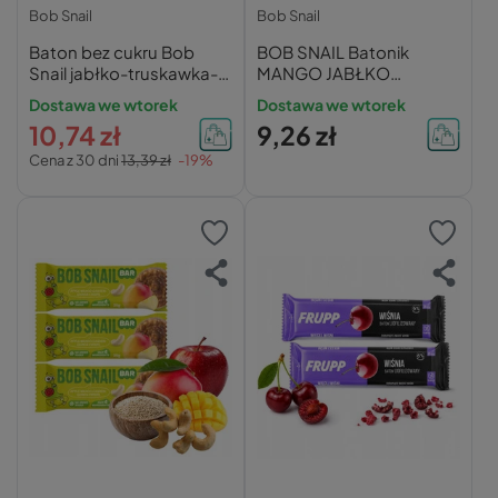
Bob Snail
Bob Snail
Baton bez cukru Bob
BOB SNAIL Batonik
Snail jabłko-truskawka-
MANGO JABŁKO
orzech 35g x3
NERKOWCE QUINOA
Dostawa we wtorek
Dostawa we wtorek
Bez Dodatku Cukru 35g
10,74 zł
9,26 zł
x2
Cena z 30 dni
13,39 zł
-19%