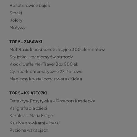
Bohaterowie z bajek
Smaki
Kolory
Motywy
TOP 5 - ZABAWKI
Meli Basic klocki konstrukcyjne 300 elementów
Stylistka – magiczny świat mody
Klocki wafle Meli Travel Box 500 el.
Cymbałki chromatyczne 27-tonowe
Magiczny krystaliczny stworek Kidea
TOP 5 - KSIĄŻECZKI
Detektyw Pozytywka – Grzegorz Kasdepke
Kaligrafia dla dzieci
Karolcia – Maria Krüger
Książka z rowkami – literki
Pucio na wakacjach