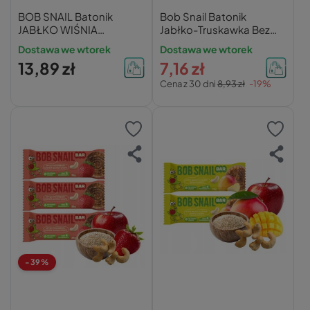
BOB SNAIL Batonik
Bob Snail Batonik
JABŁKO WIŚNIA
Jabłko-Truskawka Bez
NERKOWCE QUINOA
Cukru
Dostawa we wtorek
Dostawa we wtorek
Bez Dodatku Cukru 35g
13,89 zł
7,16 zł
x3
Cena z 30 dni
8,93 zł
-19%
-39%