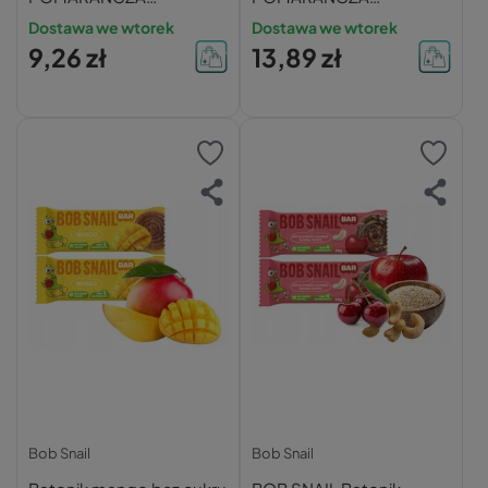
NERKOWCE QUINOA
NERKOWCE QUINOA
Dostawa we wtorek
Dostawa we wtorek
Bez Dodatku Cukru 35g
Bez Dodatku Cukru 35g
9,26 zł
13,89 zł
x2
x3
Bob Snail
Bob Snail