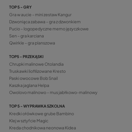
TOP 5 - GRY
Gra w aucie – mini zestaw Kangur
Dzwoniąca zabawa – gra z dzwonkiem
Pucio – logopedyczne memo języczkowe
Sen – gra karciana
Qwirkle – gra planszowa
TOP5 - PRZEKĄSKI
Chrupki malinowe Otolandia
Truskawki liofilizowane Kresto
Paski owocowe Bob Snail
Kaszka jaglana Helpa
Owolovo malinowo – mus jabłkowo-malinowy
TOP 5 - WYPRAWKA SZKOLNA
Kredki ołówkowe grube Bambino
Klej w sztyfcie Magic
Kreda chodnikowa neonowa Kidea