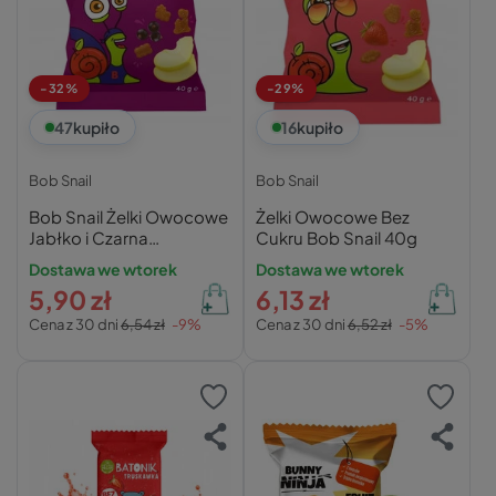
-32%
-29%
47
kupiło
16
kupiło
Bob Snail
Bob Snail
Bob Snail Żelki Owocowe
Żelki Owocowe Bez
Jabłko i Czarna
Cukru Bob Snail 40g
Porzeczka 40g
Dostawa we wtorek
Dostawa we wtorek
5,90 zł
6,13 zł
Cena z 30 dni
6,54 zł
-9%
Cena z 30 dni
6,52 zł
-5%