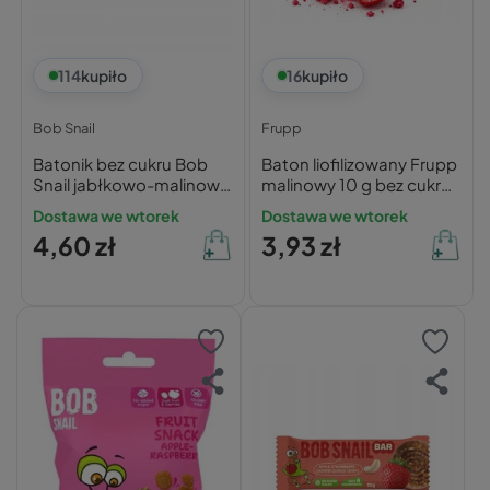
114
kupiło
16
kupiło
Bob Snail
Frupp
Batonik bez cukru Bob
Baton liofilizowany Frupp
Snail jabłkowo-malinowy
malinowy 10 g bez cukru
35g
bez glutenu
Dostawa we wtorek
Dostawa we wtorek
4,60 zł
3,93 zł