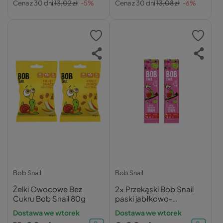
Cena z 30 dni
13,02 zł
-5%
Cena z 30 dni
13,08 zł
-6%
Bob Snail
Bob Snail
Żelki Owocowe Bez
2x Przekąski Bob Snail
Cukru Bob Snail 80g
paski jabłkowo-
malinowe 14 g
Dostawa we wtorek
Dostawa we wtorek