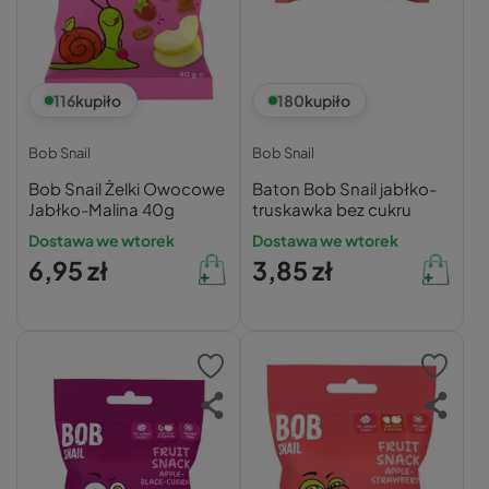
116
kupiło
180
kupiło
Bob Snail
Bob Snail
Bob Snail Żelki Owocowe
Baton Bob Snail jabłko-
Jabłko-Malina 40g
truskawka bez cukru
Dostawa we wtorek
Dostawa we wtorek
6,95 zł
3,85 zł