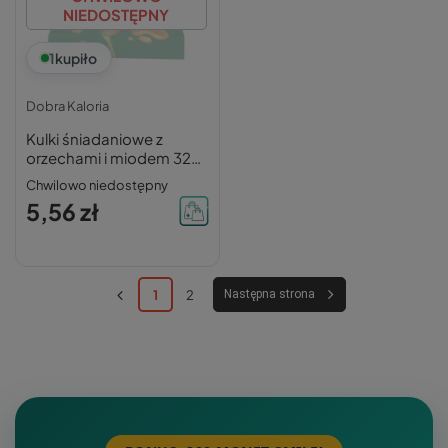
NIEDOSTĘPNY
1
kupiło
Dobra Kaloria
Kulki śniadaniowe z
orzechami i miodem 32g
– Dobra Kaloria
Chwilowo niedostępny
5,56 zł
1
2
Następna strona