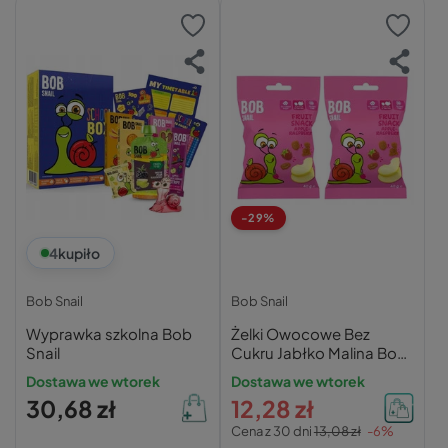
-29%
4
kupiło
Bob Snail
Bob Snail
Wyprawka szkolna Bob
Żelki Owocowe Bez
Snail
Cukru Jabłko Malina Bob
Snail
Dostawa we wtorek
Dostawa we wtorek
30,68 zł
12,28 zł
Cena z 30 dni
13,08 zł
-6%