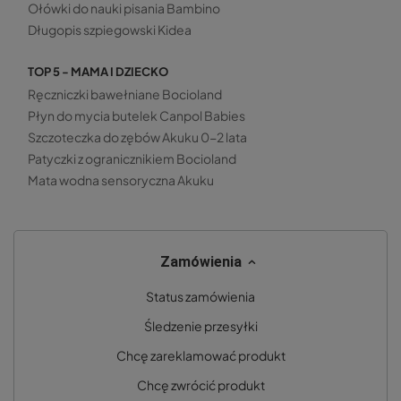
Ołówki do nauki pisania Bambino
Długopis szpiegowski Kidea
TOP 5 - MAMA I DZIECKO
Ręczniczki bawełniane Bocioland
Płyn do mycia butelek Canpol Babies
Szczoteczka do zębów Akuku 0-2 lata
Patyczki z ogranicznikiem Bocioland
Mata wodna sensoryczna Akuku
Zamówienia
Status zamówienia
Śledzenie przesyłki
Chcę zareklamować produkt
Chcę zwrócić produkt