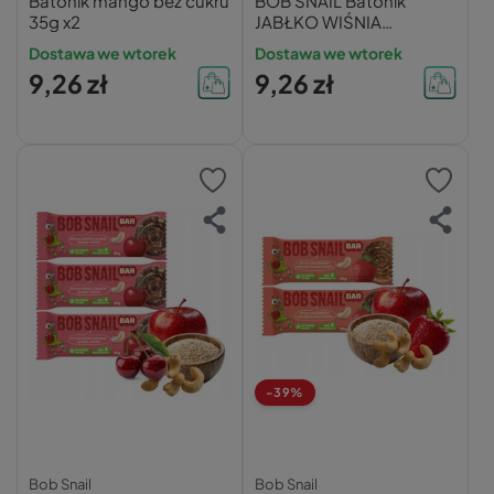
Batonik mango bez cukru
BOB SNAIL Batonik
35g x2
JABŁKO WIŚNIA
NERKOWCE QUINOA
Dostawa we wtorek
Dostawa we wtorek
Bez Dodatku Cukru 35g
9,26 zł
9,26 zł
x2
-39%
Bob Snail
Bob Snail