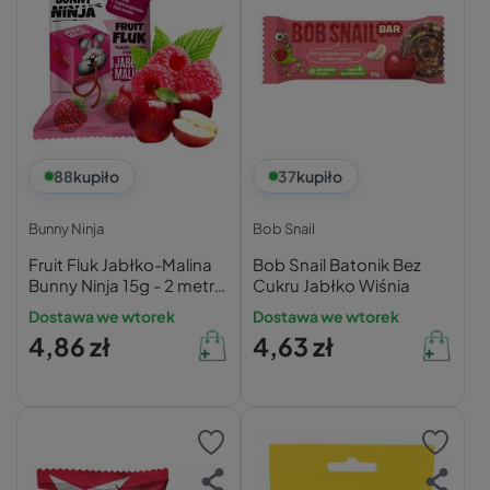
88
kupiło
37
kupiło
Bunny Ninja
Bob Snail
Fruit Fluk Jabłko-Malina
Bob Snail Batonik Bez
Bunny Ninja 15g - 2 metry
Cukru Jabłko Wiśnia
owocowej zabawy bez
Dostawa we wtorek
Dostawa we wtorek
cukru
4,86 zł
4,63 zł