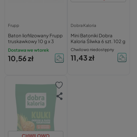
Frupp
Dobra Kaloria
Baton liofilizowany Frupp
Mini Batoniki Dobra
truskawkowy 10 g x 3
Kaloria Śliwka 6 szt. 102 g
Dostawa we wtorek
Chwilowo niedostępny
11,43 zł
10,56 zł
CHWILOWO