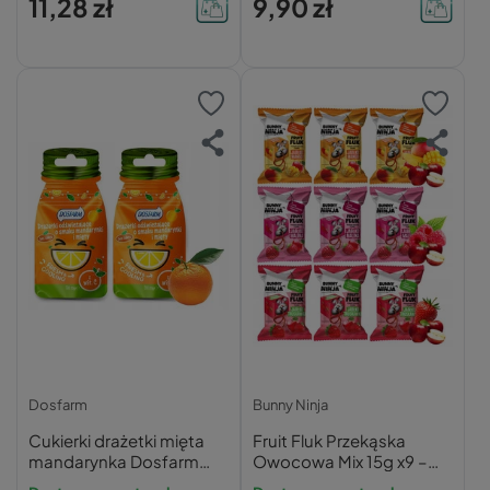
11,28 zł
9,90 zł
Dosfarm
Bunny Ninja
Cukierki drażetki mięta
Fruit Fluk Przekąska
mandarynka Dosfarm
Owocowa Mix 15g x9 –
16g
Bunny Ninja