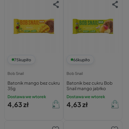
75
kupiło
66
kupiło
Bob Snail
Bob Snail
Batonik mango bez cukru
Batonik bez cukru Bob
35g
Snail mango jabłko
Dostawa we wtorek
Dostawa we wtorek
4,63 zł
4,63 zł