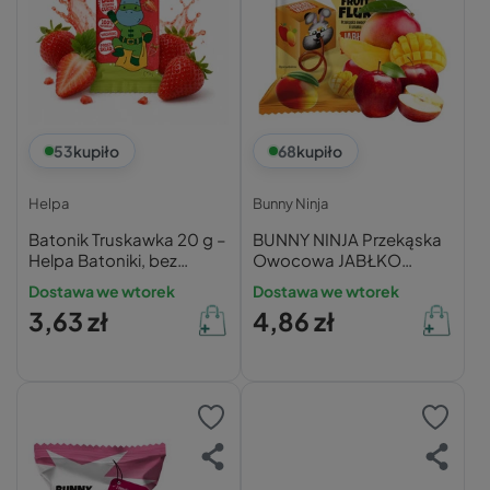
53
kupiło
68
kupiło
Helpa
Bunny Ninja
Batonik Truskawka 20 g –
BUNNY NINJA Przekąska
Helpa Batoniki, bez
Owocowa JABŁKO
cukru, wegański
MANGO Fruit Fluk 15g
Dostawa we wtorek
Dostawa we wtorek
3,63 zł
4,86 zł