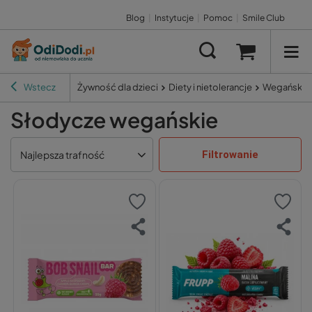
Blog
|
Instytucje
|
Pomoc
|
Smile Club
Wstecz
Żywność dla dzieci
Diety i nietolerancje
Wegańskie 
Słodycze wegańskie
Filtrowanie
Najlepsza trafność