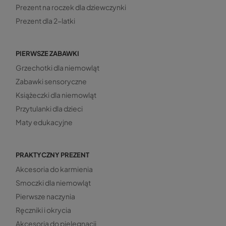
Prezent na roczek dla dziewczynki
Prezent dla 2-latki
PIERWSZE ZABAWKI
Grzechotki dla niemowląt
Zabawki sensoryczne
Książeczki dla niemowląt
Przytulanki dla dzieci
Maty edukacyjne
PRAKTYCZNY PREZENT
Akcesoria do karmienia
Smoczki dla niemowląt
Pierwsze naczynia
Ręczniki i okrycia
Akcesoria do pielęgnacji