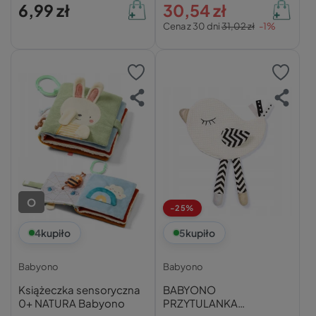
6,99 zł
30,54 zł
Cena z 30 dni
31,02 zł
-1%
O
-25%
4
kupiło
5
kupiło
Babyono
Babyono
Książeczka sensoryczna
BABYONO
0+ NATURA Babyono
PRZYTULANKA