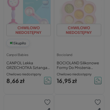
CHWILOWO
CHWILOWO
NIEDOSTĘPNY
NIEDOSTĘPNY
15
kupiło
Canpol Babies
Bocioland
CANPOL Lekka
BOCIOLAND Silikonowe
GRZECHOTKA Sztanga
Formy Do Mrożenia
Dla Niemowląt RÓŻOWA
Jedzenia Foremki
Chwilowo niedostępny
Chwilowo niedostępny
Fioletowa 0m+ 2/606
Przechowywania
8,66 zł
16,95 zł