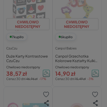
CHWILOWO
CHWILOWO
NIEDOSTĘPNY
NIEDOSTĘPNY
7
kupiło
6
kupiło
CzuCzu
Canpol Babies
Duże Karty Kontrastowe
Canpol Grzechotka
CzuCzu
Kolorowe Kształty Kulki
Gryzak
Chwilowo niedostępny
Chwilowo niedostępny
38,57 zł
14,90 zł
Cena z 30 dni
46,96 zł
-17%
Cena z 30 dni
15,49 zł
-3%