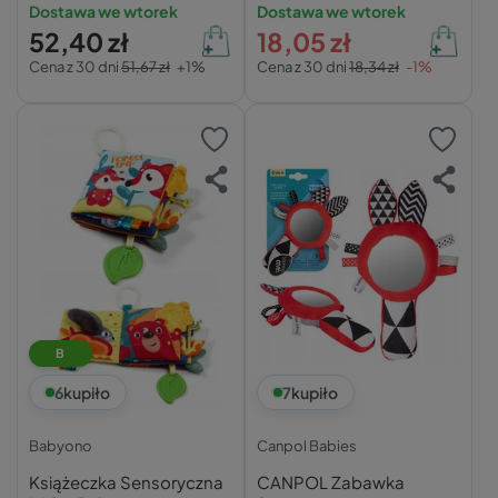
KONTRASTOWA
Dostawa we wtorek
Dostawa we wtorek
SZELEŚCIK PTASZEK
52,40 zł
18,05 zł
0m+
Cena z 30 dni
51,67 zł
+1%
Cena z 30 dni
18,34 zł
-1%
B
6
kupiło
7
kupiło
Babyono
Canpol Babies
Książeczka Sensoryczna
CANPOL Zabawka