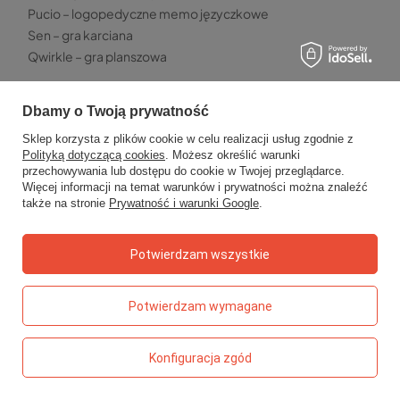
Pucio – logopedyczne memo języczkowe
Sen – gra karciana
Qwirkle – gra planszowa
TOP5 - PRZEKĄSKI
Dbamy o Twoją prywatność
Chrupki malinowe Otolandia
Sklep korzysta z plików cookie w celu realizacji usług zgodnie z
Truskawki liofilizowane Kresto
Polityką dotyczącą cookies
. Możesz określić warunki
Paski owocowe Bob Snail
przechowywania lub dostępu do cookie w Twojej przeglądarce.
Kaszka jaglana Helpa
Więcej informacji na temat warunków i prywatności można znaleźć
także na stronie
Prywatność i warunki Google
.
Owolovo malinowo – mus jabłkowo-malinowy
TOP 5 - WYPRAWKA SZKOLNA
Potwierdzam wszystkie
Kredki ołówkowe grube Bambino
Klej w sztyfcie Magic
Potwierdzam wymagane
Kreda chodnikowa neonowa Kidea
Ołówki do nauki pisania Bambino
Długopis szpiegowski Kidea
Konfiguracja zgód
TOP 5 - MAMA I DZIECKO