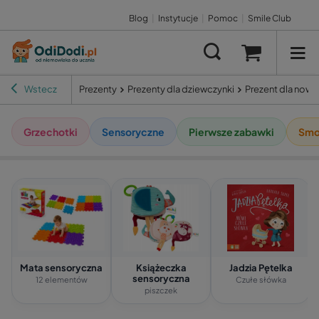
Blog
|
Instytucje
|
Pomoc
|
Smile Club
Wstecz
Prezenty
Prezenty dla dziewczynki
Prezent dla now
Grzechotki
Sensoryczne
Pierwsze zabawki
Smo
Mata sensoryczna
Książeczka
Jadzia Pętelka
sensoryczna
12 elementów
Czułe słówka
piszczek