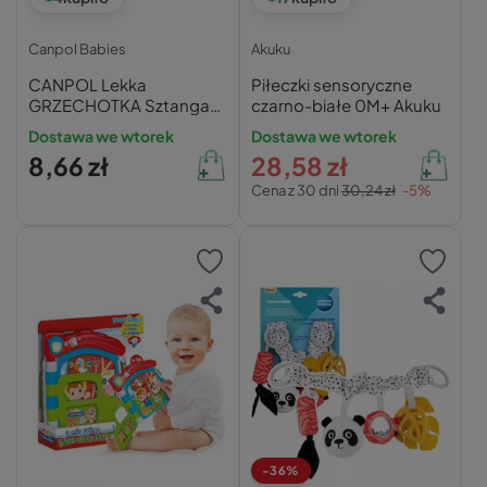
Canpol Babies
Akuku
CANPOL Lekka
Piłeczki sensoryczne
GRZECHOTKA Sztanga
czarno-białe 0M+ Akuku
Dla Niemowląt
Dostawa we wtorek
Dostawa we wtorek
CZERWONA Zielona 0m+
8,66 zł
28,58 zł
2/606
Cena z 30 dni
30,24 zł
-5%
-36%