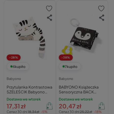
-28%
-38%
4
kupiło
7
kupiło
Babyono
Babyono
Przytulanka Kontrastowa
BABYONO Książeczka
SZELEŚCIK Babyono
Sensoryczna BACK
Kitty Blink & Shine
WHITE 0M+ 542
Dostawa we wtorek
Dostawa we wtorek
17,31 zł
20,47 zł
Cena z 30 dni
18,34 zł
-5%
Cena z 30 dni
25,22 zł
-18%