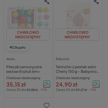
CHWILOWO
CHWILOWO
NIEDOSTĘPNY
NIEDOSTĘPNY
22
kupiło
Akuku
Babyono
Piłeczki sensoryczne
Termofor z pestek wiśni
zestaw 8 sztuk 6m+
Cherry 150 g – Babyono
(różowy)
Chwilowo niedostępny
Chwilowo niedostępny
35,15 zł
24,90 zł
Cena z 30 dni
43,88 zł
-19%
Cena z 30 dni
29,27 zł
-14%