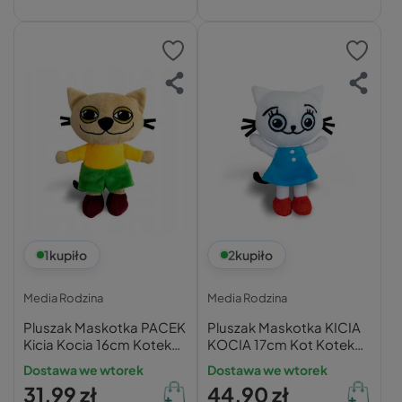
1
kupiło
2
kupiło
Media Rodzina
Media Rodzina
Pluszak Maskotka PACEK
Pluszak Maskotka KICIA
Kicia Kocia 16cm Kotek
KOCIA 17cm Kot Kotek
Przytulanka 0+ Media
Przytulanka 0+ Media
Dostawa we wtorek
Dostawa we wtorek
Rodzina
Rodzina
31,99 zł
44,90 zł