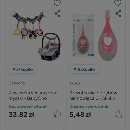
34
kupiło
182
kupiło
Babyono
Akuku
Zawieszka sensoryczna
Szczoteczka do zębów
myszki – BabyOno
niemowlęca 0+ Akuku
Dostawa we wtorek
Dostawa we wtorek
33,82 zł
5,48 zł