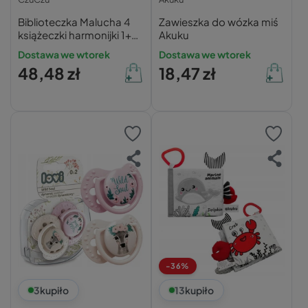
Biblioteczka Malucha 4
Zawieszka do wózka miś
książeczki harmonijki 1+
Akuku
CzuCzu
Dostawa we wtorek
Dostawa we wtorek
48,48 zł
18,47 zł
-36%
3
kupiło
13
kupiło