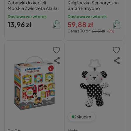
Zabawki do kąpieli
Książeczka Sensoryczna
Morskie Zwierzęta Akuku
Safari Babyono
Dostawa we wtorek
Dostawa we wtorek
13,96 zł
59,88 zł
Cena z 30 dni
66,31 zł
-9%
26
kupiło
CzuCzu
Akuku