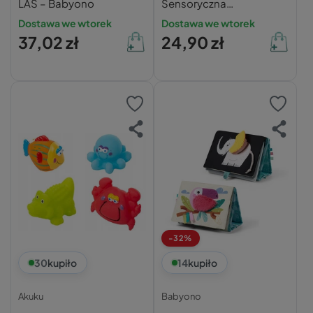
LAS – Babyono
Sensoryczna
Kontrastowa Z
Dostawa we wtorek
Dostawa we wtorek
Piszczkiem Lusterko
37,02 zł
24,90 zł
Sensory 68/080
-32%
30
kupiło
14
kupiło
Akuku
Babyono