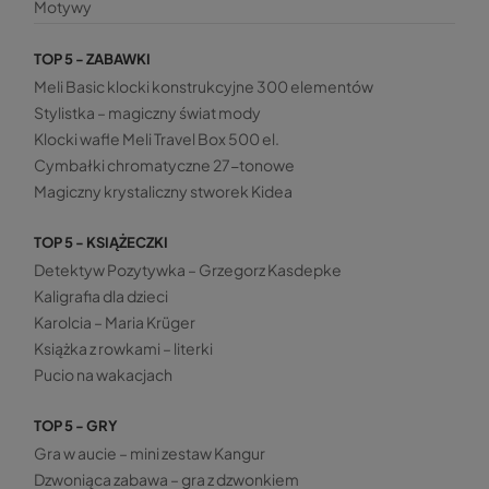
Motywy
TOP 5 - ZABAWKI
Meli Basic klocki konstrukcyjne 300 elementów
Stylistka – magiczny świat mody
Klocki wafle Meli Travel Box 500 el.
Cymbałki chromatyczne 27-tonowe
Magiczny krystaliczny stworek Kidea
TOP 5 - KSIĄŻECZKI
Detektyw Pozytywka – Grzegorz Kasdepke
Kaligrafia dla dzieci
Karolcia – Maria Krüger
Książka z rowkami – literki
Pucio na wakacjach
TOP 5 - GRY
Gra w aucie – mini zestaw Kangur
Dzwoniąca zabawa – gra z dzwonkiem