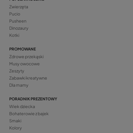
Zwierzęta
Pucio
Pusheen
Dinozaury
Kotki
PROMOWANE
Zdrowe przekąski
Musy owocowe
Zeszyty
Zabawki kreatywne
Dla mamy
PORADNIK PREZENTOWY
Wiek dziecka
Bohaterowie z bajek
Smaki
Kolory