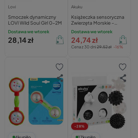
Lovi
Akuku
Smoczek dynamiczny
Książeczka sensoryczna
LOVI Wild Soul Girl 0-2M
Zwierzęta Morskie –
Akuku
Dostawa we wtorek
Dostawa we wtorek
28,14 zł
24,74 zł
Cena z 30 dni
29,52 zł
-16%
-28%
4
kupiło
17
kupiło