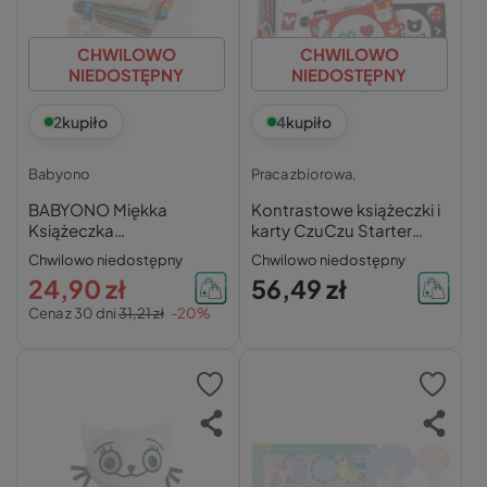
CHWILOWO
CHWILOWO
NIEDOSTĘPNY
NIEDOSTĘPNY
2
kupiło
4
kupiło
Babyono
Praca zbiorowa,
BABYONO Miękka
Kontrastowe książeczki i
Książeczka
karty CzuCzu Starter
SENSORYCZNA Gryzak
Malucha Co widzę?
Chwilowo niedostępny
Chwilowo niedostępny
Szeleścik Metki FARMA
24,90 zł
56,49 zł
0M+ 1512
Cena z 30 dni
31,21 zł
-20%