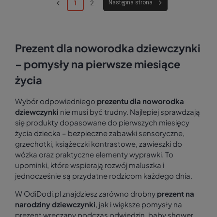
1
2
Następna strona
Prezent dla noworodka dziewczynki
– pomysły na pierwsze miesiące
życia
Wybór odpowiedniego
prezentu dla noworodka
dziewczynki
nie musi być trudny. Najlepiej sprawdzają
się produkty dopasowane do pierwszych miesięcy
życia dziecka – bezpieczne zabawki sensoryczne,
grzechotki, książeczki kontrastowe, zawieszki do
wózka oraz praktyczne elementy wyprawki. To
upominki, które wspierają rozwój maluszka i
jednocześnie są przydatne rodzicom każdego dnia.
W OdiDodi.pl znajdziesz zarówno drobny
prezent na
narodziny dziewczynki
, jak i większe pomysły na
prezent wręczany podczas odwiedzin, baby shower