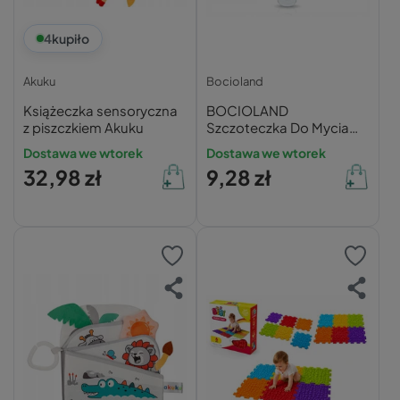
4
kupiło
Akuku
Bocioland
Książeczka sensoryczna
BOCIOLAND
z piszczkiem Akuku
Szczoteczka Do Mycia
Zębów Dla Dzieci
Dostawa we wtorek
Dostawa we wtorek
Silikonowa w Kształcie U
32,98 zł
9,28 zł