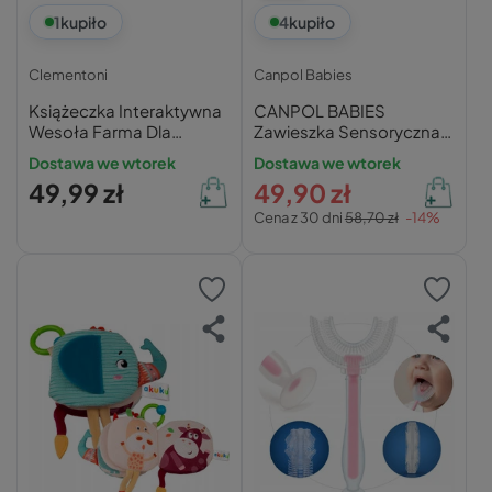
1
kupiło
4
kupiło
Clementoni
Canpol Babies
Książeczka Interaktywna
CANPOL BABIES
Wesoła Farma Dla
Zawieszka Sensoryczna
Maluchów 0+
Do Wózka Fotelika
Dostawa we wtorek
Dostawa we wtorek
Clementoni
Kontrastowa BabiesBoo
49,99 zł
49,90 zł
Cena z 30 dni
58,70 zł
-14%