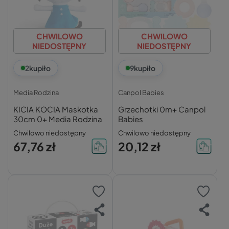
CHWILOWO
CHWILOWO
NIEDOSTĘPNY
NIEDOSTĘPNY
2
kupiło
9
kupiło
Media Rodzina
Canpol Babies
KICIA KOCIA Maskotka
Grzechotki 0m+ Canpol
30cm 0+ Media Rodzina
Babies
Chwilowo niedostępny
Chwilowo niedostępny
67,76 zł
20,12 zł