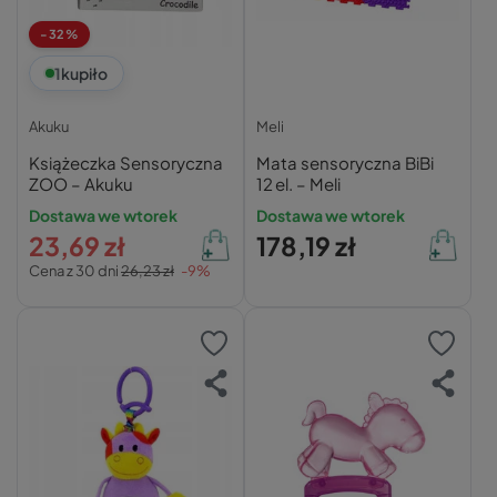
-32%
1
kupiło
Akuku
Meli
Książeczka Sensoryczna
Mata sensoryczna BiBi
ZOO – Akuku
12 el. – Meli
Dostawa we wtorek
Dostawa we wtorek
23,69 zł
178,19 zł
Cena z 30 dni
26,23 zł
-9%