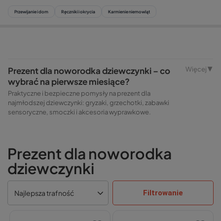
Przewijanie i dom
Ręczniki i okrycia
Karmienie niemowląt
Prezent dla noworodka dziewczynki – co
Więcej ▼
wybrać na pierwsze miesiące?
Praktyczne i bezpieczne pomysły na prezent dla
najmłodszej dziewczynki: gryzaki, grzechotki, zabawki
sensoryczne, smoczki i akcesoria wyprawkowe.
Prezent dla noworodka
dziewczynki
Filtrowanie
Najlepsza trafność