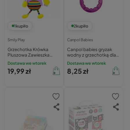
1
kupiło
2
kupiło
Smily Play
Canpol Babies
Grzechotka Krówka
Canpol babies gryzak
Pluszowa Zawieszka
wodny z grzechotką dla
Zwierzątka 0+ SmilyPlay
niemowląt KONIK
Dostawa we wtorek
Dostawa we wtorek
19,99 zł
8,25 zł