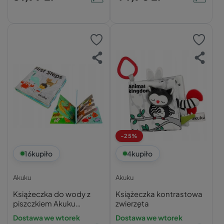
-25%
16
kupiło
4
kupiło
Akuku
Akuku
Książeczka do wody z
Książeczka kontrastowa
piszczkiem Akuku
zwierzęta
Pierwsze Kroki
Dostawa we wtorek
Dostawa we wtorek