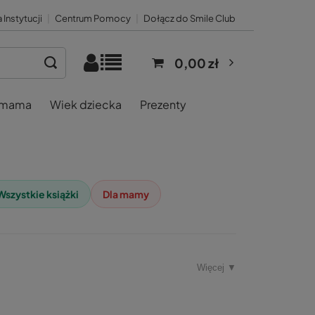
 Instytucji
|
Centrum Pomocy
|
Dołącz do Smile Club
0,00 zł
 mama
Wiek dziecka
Prezenty
Wszystkie książki
Dla mamy
Więcej ▼