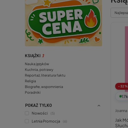
Najleps
KSIĄŻKI
Nauka języków
Kuchnia, potrawy
Reportaż, literatura faktu
Religia
-32%
Biografie, wspomnienia
Poradniki
17
k
POKAŻ TYLKO
Joanna 
Nowości
5
Jak M
Letnia Promocja
6
Słucha