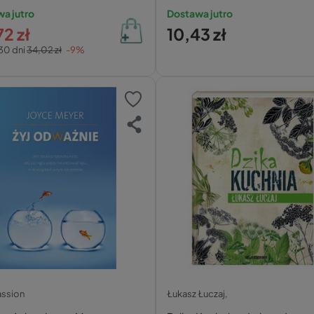
 Rodzina
a jutro
Dostawa jutro
2 zł
10,43 zł
30 dni
34,02 zł
-9%
ssion
Łukasz Łuczaj,