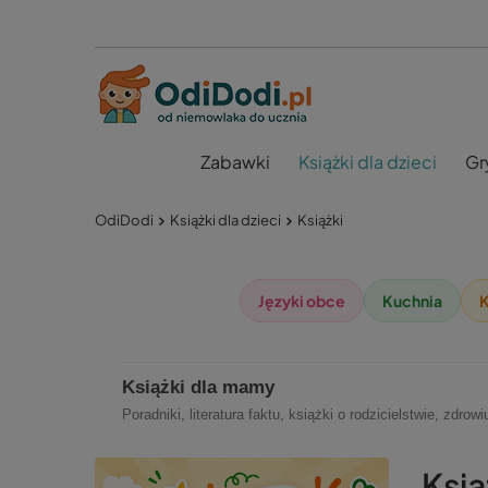
Zabawki
Książki dla dzieci
Gr
OdiDodi
Książki dla dzieci
Książki
Języki obce
Kuchnia
K
Książki dla mamy
Poradniki, literatura faktu, książki o rodzicielstwie, zdr
Ksią