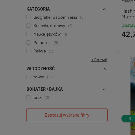
Małgorz
KATEGORIA
Hashi
Małgo
Biografie, wspomnienia
3
Dostaw
Kuchnia, potrawy
5
42,7
Nauka języków
1
Poradniki
5
Religia
5
+ Rozwiń
WIDOCZNOŚĆ
towar
17
BOHATER / BAJKA
brak
2
Zastosuj wybrane filtry
N