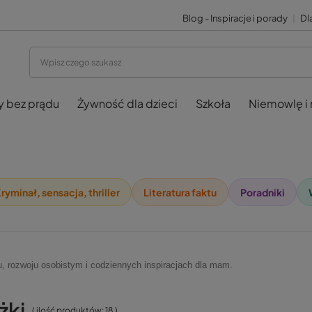
Blog - Inspiracje i porady
|
Dla
y bez prądu
Żywność dla dzieci
Szkoła
Niemowlę i
ryminał, sensacja, thriller
Literatura faktu
Poradniki
owiu, rozwoju osobistym i codziennych inspiracjach dla mam.
żki
( ilość produktów:
18
)