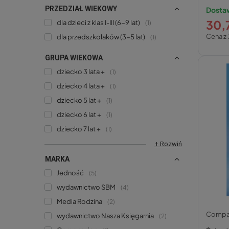
Media
PRZEDZIAŁ WIEKOWY
Dostaw
30,7
dla dzieci z klas I-III (6-9 lat)
1
Cena z 
dla przedszkolaków (3-5 lat)
1
GRUPA WIEKOWA
dziecko 3 lata +
1
dziecko 4 lata +
1
dziecko 5 lat +
1
dziecko 6 lat +
1
dziecko 7 lat +
1
+ Rozwiń
MARKA
Jedność
5
wydawnictwo SBM
4
Media Rodzina
2
Compa
wydawnictwo Nasza Księgarnia
2