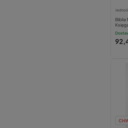
Jedno
Bibli
Księg
Dostaw
92,4
CHW