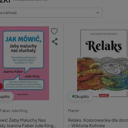
za trafność
upiło
2
kupiło
Faber, Julie King,
Martel
ówić Żeby Maluchy Nas
Relaks. Kolorowanka dla dor
ły Joanna Faber Julie King
– Wiktoria Kohnke