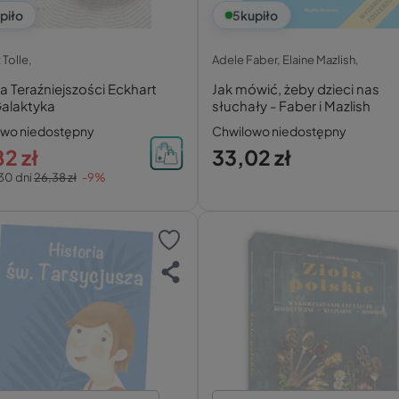
piło
5
kupiło
 Tolle,
Adele Faber,
Elaine Mazlish,
 Teraźniejszości Eckhart
Jak mówić, żeby dzieci nas
Galaktyka
słuchały - Faber i Mazlish
owo niedostępny
Chwilowo niedostępny
2 zł
33,02 zł
30 dni
26,38 zł
-9%