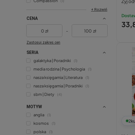
Compassion
Żyj o
1
+ Rozwiń
Dostaw
CENA
33,8
zł
-
zł
Zastosuj zakres cen
SERIA
galaktyka | Poradniki
1
media rodzina | Psychologia
1
nasza księgarnia | Literatura
1
nasza księgarnia | Poradniki
1
sbm | Diety
4
MOTYW
anglia
1
2
ku
kosmos
1
polska
1