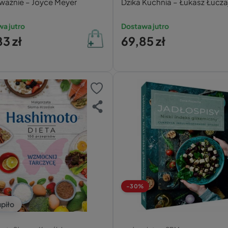
dważnie – Joyce Meyer
Dzika Kuchnia – Łukasz Łucza
a jutro
Dostawa jutro
3 zł
69,85 zł
-30%
piło