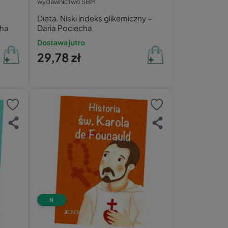
wydawnictwo SBM
Dieta. Niski indeks glikemiczny –
cha
Daria Pociecha
Dostawa jutro
29,78 zł
N