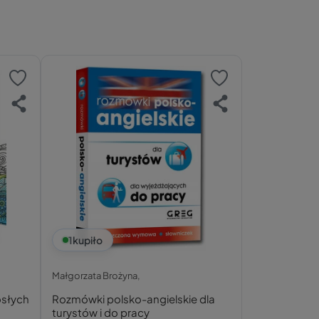
1
kupiło
Małgorzata Brożyna,
osłych
Rozmówki polsko-angielskie dla
turystów i do pracy