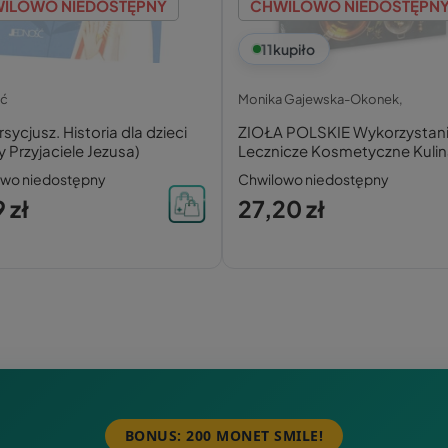
ILOWO NIEDOSTĘPNY
CHWILOWO NIEDOSTĘPN
11
kupiło
ść
Monika Gajewska-Okonek,
rsycjusz. Historia dla dzieci
ZIOŁA POLSKIE Wykorzystan
y Przyjaciele Jezusa)
Lecznicze Kosmetyczne Kulin
Domowe SBM
owo niedostępny
Chwilowo niedostępny
 zł
27,20 zł
BONUS: 200 MONET SMILE!