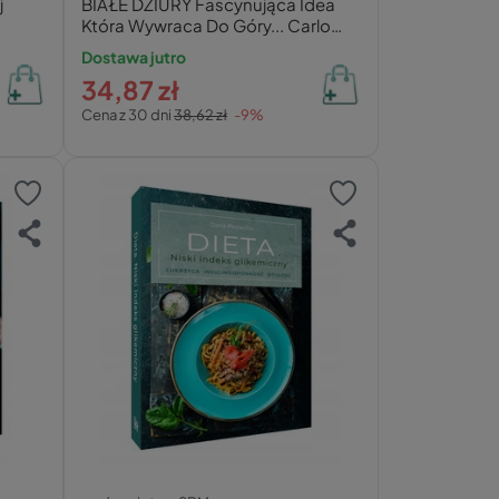
j
BIAŁE DZIURY Fascynująca Idea
Która Wywraca Do Góry... Carlo
Rovelli Feeria
Dostawa jutro
34,87 zł
Cena z 30 dni
38,62 zł
-9%