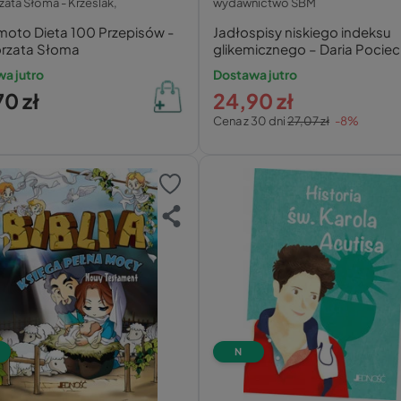
ata Słoma - Krześlak,
wydawnictwo SBM
moto Dieta 100 Przepisów -
Jadłospisy niskiego indeksu
rzata Słoma
glikemicznego – Daria Pocie
a jutro
Dostawa jutro
0 zł
24,90 zł
Cena z 30 dni
27,07 zł
-8%
N