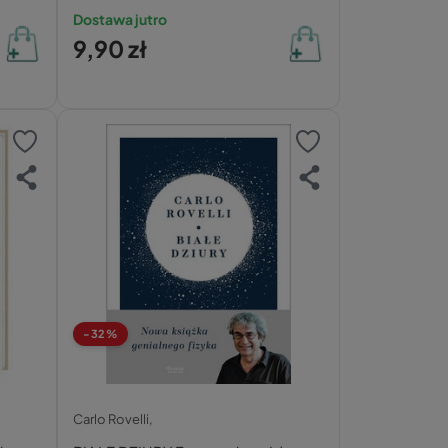
Dostawa jutro
9,90 zł
-32%
Carlo Rovelli,