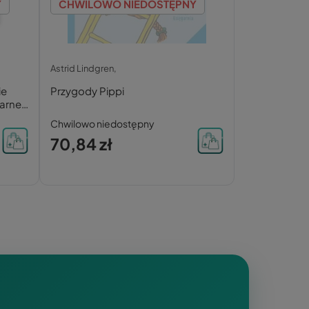
Y
CHWILOWO NIEDOSTĘPNY
Astrid Lindgren,
ie
Przygody Pippi
arne
Chwilowo niedostępny
70,84 zł