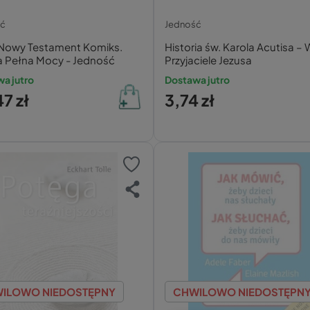
ść
Jedność
a Nowy Testament Komiks.
Historia św. Karola Acutisa – 
a Pełna Mocy - Jedność
Przyjaciele Jezusa
a jutro
Dostawa jutro
7 zł
3,74 zł
ILOWO NIEDOSTĘPNY
CHWILOWO NIEDOSTĘPN