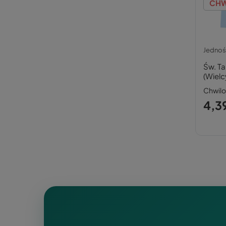
CHW
Jedno
Św. Ta
(Wielc
Chwil
4,39