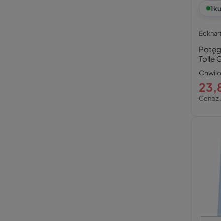
1
ku
Eckhart
Potęga
Tolle 
Chwil
23,8
Cena z 