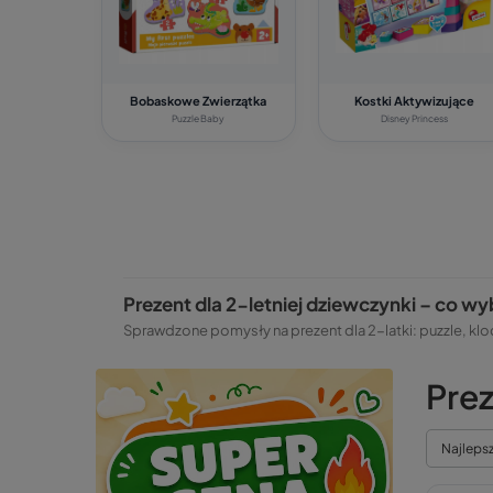
Bobaskowe Zwierzątka
Kostki Aktywizujące
Puzzle Baby
Disney Princess
Prezent dla 2-letniej dziewczynki – co w
Sprawdzone pomysły na prezent dla 2-latki: puzzle, klo
Prez
Najleps