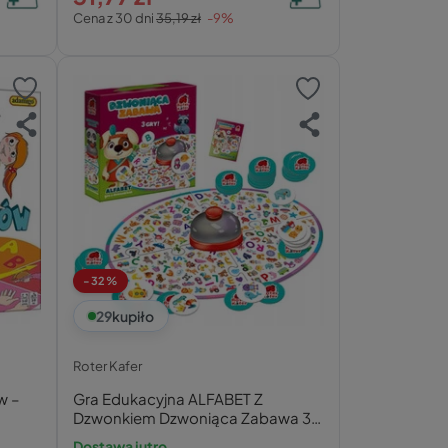
Cena z 30 dni
35,19 zł
-9%
-32%
29
kupiło
Roter Kafer
w –
Gra Edukacyjna ALFABET Z
Dzwonkiem Dzwoniąca Zabawa 3+
Roter Kafer
Dostawa jutro