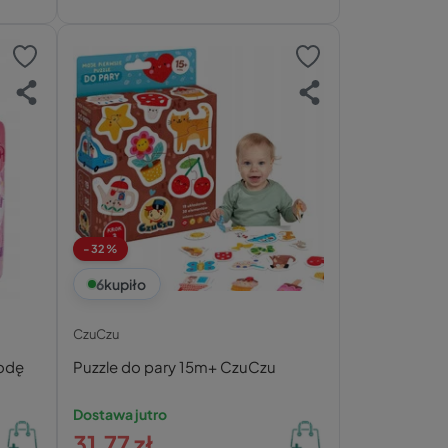
-32%
6
kupiło
CzuCzu
odę
Puzzle do pary 15m+ CzuCzu
Dostawa jutro
31,77 zł