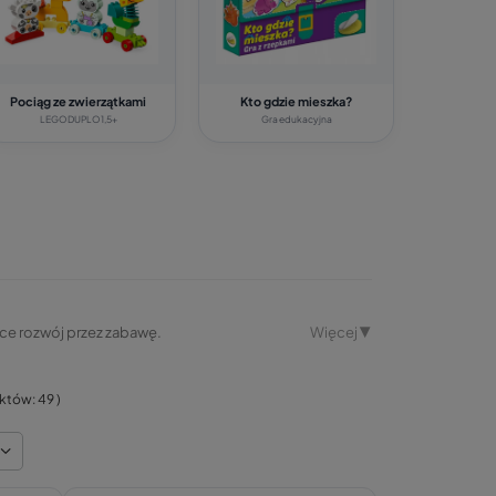
Pociąg ze zwierzątkami
Kto gdzie mieszka?
LEGO DUPLO 1,5+
Gra edukacyjna
ące rozwój przez zabawę.
Więcej ▼
uktów:
49
)