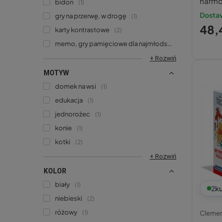
harmon
bidon
1
Dostaw
gry na przerwę, w drogę
1
48,
karty kontrastowe
2
memo, gry pamięciowe dla najmłodszych
3
+ Rozwiń
MOTYW
domek na wsi
1
edukacja
1
jednorożec
1
konie
1
kotki
2
+ Rozwiń
KOLOR
biały
1
2
ku
niebieski
2
różowy
1
Clemen