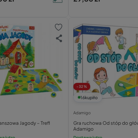
-32%
16
kupiło
Adamigo
anszowa Jagody – Trefl
Gra ruchowa Od stóp do głó
Adamigo
a jutro
Dostawa jutro