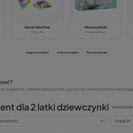
Klocki Maxi Pink
Memory Kotki
200 el., Meli
Gra pamięciowa
Książki z dźwiękiem
Jedzenie dla dzieci
Pierwsze zabawki
ybrać?
cki, książeczki, zabawki sensoryczne, gry pamięciowe i produkty wspieraj
ent dla 2 latki dziewczynki
( ilość prod
za trafność
Pokaż 39