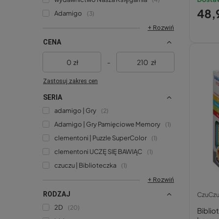
48,9
Adamigo
3
+ Rozwiń
CENA
zł
-
zł
Zastosuj zakres cen
SERIA
adamigo | Gry
2
Adamigo | Gry Pamięciowe Memory
1
clementoni | Puzzle SuperColor
1
clementoni UCZĘ SIĘ BAWIĄC
1
czuczu | Biblioteczka
1
+ Rozwiń
RODZAJ
CzuCz
2D
20
Biblio