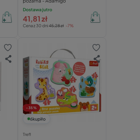
pożarna - Adamigo
Dostawa jutro
41,81 zł
Cena z 30 dni
45,28 zł
-7%
-35%
6
kupiło
Trefl