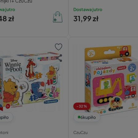
ijki 1+ CzuCzu
a jutro
Dostawa jutro
48 zł
31,99 zł
-32%
piło
6
kupiło
toni
CzuCzu