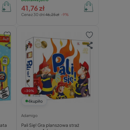
41,76 zł
Cena z 30 dni
46,25 zł
-9%
-30%
4
kupiło
Adamigo
lata
Pali Się! Gra planszowa straż