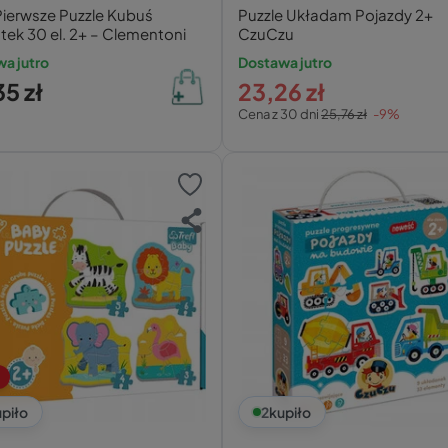
Pierwsze Puzzle Kubuś
Puzzle Układam Pojazdy 2+
ek 30 el. 2+ – Clementoni
CzuCzu
a jutro
Dostawa jutro
5 zł
23,26 zł
Cena z 30 dni
25,76 zł
-9%
piło
2
kupiło