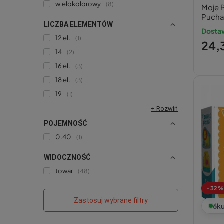
wielokolorowy
8
Moje 
Puchat
LICZBA ELEMENTÓW
Dostaw
12 el.
1
24,3
14
2
16 el.
3
18 el.
3
19
1
+ Rozwiń
POJEMNOŚĆ
0.40
1
WIDOCZNOŚĆ
towar
48
-32%
Zastosuj wybrane filtry
6
ku