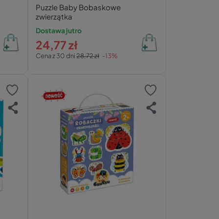
Puzzle Baby Bobaskowe
zwierzątka
Dostawa jutro
24,77 zł
Cena z 30 dni
28,72 zł
-13%