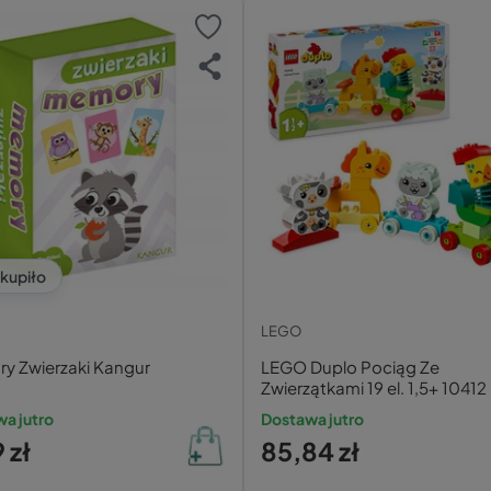
kupiło
LEGO
y Zwierzaki Kangur
LEGO Duplo Pociąg Ze
Zwierzątkami 19 el. 1,5+ 10412
a jutro
Dostawa jutro
 zł
85,84 zł