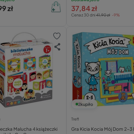
9 zł
37,84 zł
Cena z 30 dni
41,90 zł
-9%
2
kupiło
u
Trefl
teczka Malucha 4 książeczki
Gra Kicia Kocia Mój Dom 2-3 