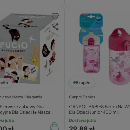
piło
8
kupiło
ictwo Nasza Księgarnia
Canpol Babies
 Pierwsze Zabawy Gra
CANPOL BABIES Bidon Na W
yjna Dla Dzieci 1+ Nasza
Dla Dzieci Junior 400 ml
rnia
JEDNOROŻEC Różowy 2+
a jutro
Dostawa jutro
00 zł
29,88 zł