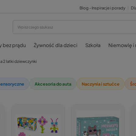
Blog - Inspiracje i porady
|
Dla
y bez prądu
Żywność dla dzieci
Szkoła
Niemowlę i
a 2 latki dziewczynki
sensoryczne
Akcesoria do auta
Naczynia i sztućce
Śr