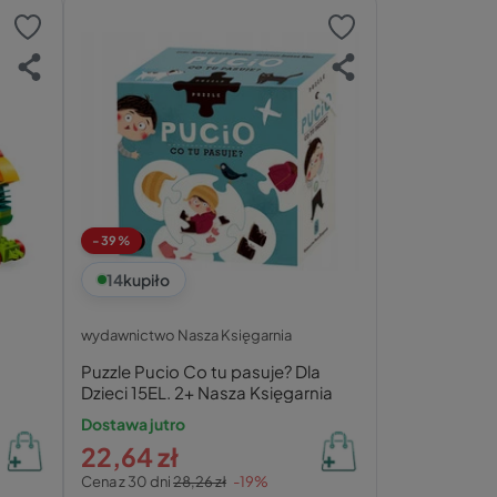
-39%
14
kupiło
wydawnictwo Nasza Księgarnia
Puzzle Pucio Co tu pasuje? Dla
Dzieci 15EL. 2+ Nasza Księgarnia
Dostawa jutro
22,64 zł
Cena z 30 dni
28,26 zł
-19%