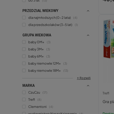
do 3 lat
13
PRZEDZIAŁ WIEKOWY
dla najmłodszych (0-2 lata)
4
dla przedszkolaków (3-5 lat)
1
GRUPA WIEKOWA
baby 0M+
3
baby 3M+
3
baby 6M+
3
baby niemowle 12M+
3
baby niemowle 18M+
13
+ Rozwiń
MARKA
CzuCzu
17
Trefl
Trefl
8
Gra pl
Clementoni
4
Dostaw
wydawnictwo Nasza Księgarnia
4