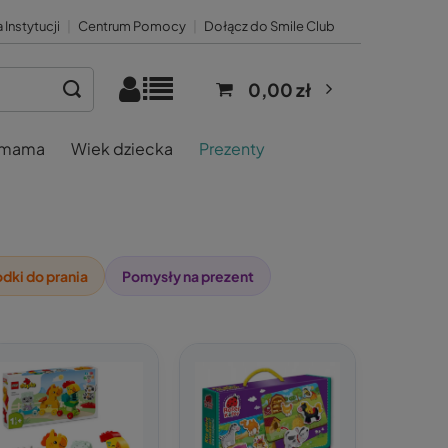
 Instytucji
|
Centrum Pomocy
|
Dołącz do Smile Club
0,00 zł
 mama
Wiek dziecka
Prezenty
odki do prania
Pomysły na prezent