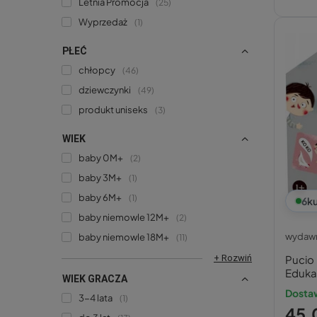
Letnia Promocja
25
Wyprzedaż
1
PŁEĆ
chłopcy
46
dziewczynki
49
produkt uniseks
3
WIEK
baby 0M+
2
baby 3M+
1
baby 6M+
1
6
ku
baby niemowle 12M+
2
wydawn
baby niemowle 18M+
11
+ Rozwiń
Pucio
Edukac
WIEK GRACZA
Księga
Dostaw
3-4 lata
1
45,