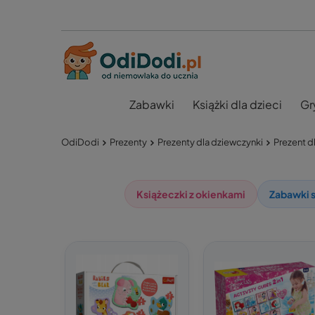
Zabawki
Książki dla dzieci
Gr
OdiDodi
Prezenty
Prezenty dla dziewczynki
Prezent dl
Książeczki z okienkami
Zabawki 