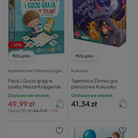
-33%
2
kupiło
2
kupiło
wydawnictwo Nasza Księgarnia
Kukuryku
Feluś i Gucio grają w
Tajemnica Zamku gra
sylaby Nasza Księgarnia
planszowa Kukuryku
Dostawa we wtorek
Dostawa we wtorek
49,99 zł
41,34 zł
Cena z 30 dni
56,71 zł
-11%