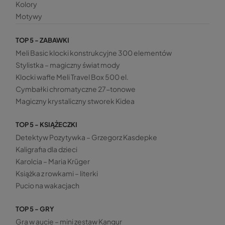
Kolory
Motywy
TOP 5 - ZABAWKI
Meli Basic klocki konstrukcyjne 300 elementów
Stylistka – magiczny świat mody
Klocki wafle Meli Travel Box 500 el.
Cymbałki chromatyczne 27-tonowe
Magiczny krystaliczny stworek Kidea
TOP 5 - KSIĄŻECZKI
Detektyw Pozytywka – Grzegorz Kasdepke
Kaligrafia dla dzieci
Karolcia – Maria Krüger
Książka z rowkami – literki
Pucio na wakacjach
TOP 5 - GRY
Gra w aucie – mini zestaw Kangur