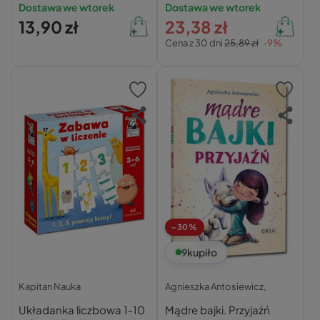
Dostawa we wtorek
Dostawa we wtorek
13,90 zł
23,38 zł
Cena z 30 dni
25,89 zł
-9%
-30%
9
kupiło
Kapitan Nauka
Agnieszka Antosiewicz,
Układanka liczbowa 1‑10
Mądre bajki. Przyjaźń