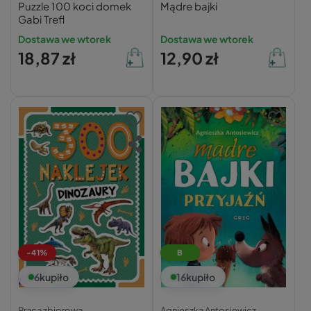
Puzzle 100 koci domek
Mądre bajki
Gabi Trefl
Dostawa we wtorek
Dostawa we wtorek
18,87 zł
12,90 zł
-41%
B
6
kupiło
16
kupiło
Praca zbiorowa,
Agnieszka Antosiewicz,