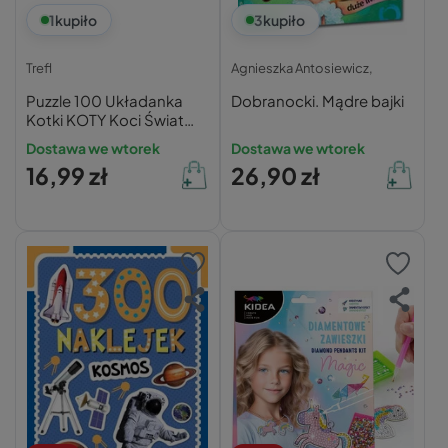
1
kupiło
3
kupiło
Trefl
Agnieszka Antosiewicz,
Puzzle 100 Układanka
Dobranocki. Mądre bajki
Kotki KOTY Koci Świat
Kocięta Kot 5+ Trefl
Dostawa we wtorek
Dostawa we wtorek
16420
16,99 zł
26,90 zł