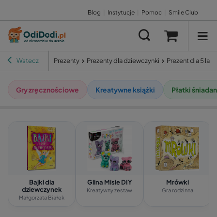
Blog
|
Instytucje
|
Pomoc
|
Smile Club
Wstecz
Prezenty
Prezenty dla dziewczynki
Prezent dla 5 lat
Gry zręcznościowe
Kreatywne książki
Płatki śniada
Bajki dla
Glina Misie DIY
Mrówki
dziewczynek
Kreatywny zestaw
Gra rodzinna
Małgorzata Białek