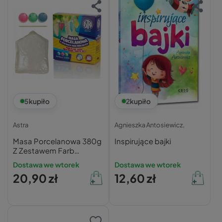
5
kupiło
2
kupiło
Astra
Agnieszka Antosiewicz,
Masa Porcelanowa 380g
Inspirujące bajki
Z Zestawem Farb
Perłowych 3 Kolory Astra
Dostawa we wtorek
Dostawa we wtorek
20,90 zł
12,60 zł