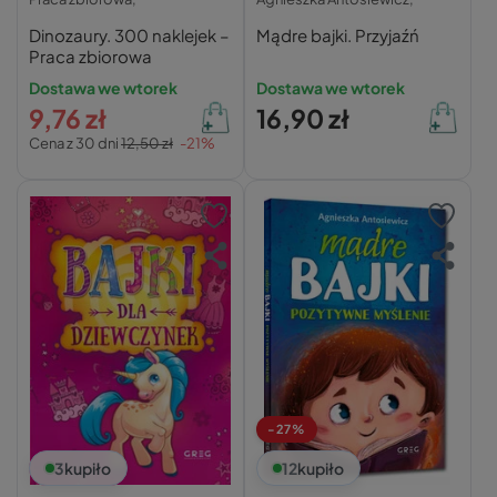
Dinozaury. 300 naklejek –
Mądre bajki. Przyjaźń
Praca zbiorowa
Dostawa we wtorek
Dostawa we wtorek
9,76 zł
16,90 zł
Cena z 30 dni
12,50 zł
-21%
-27%
3
kupiło
12
kupiło