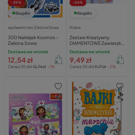
-25%
-26%
4
kupiło
4
kupiło
wydawnictwo Zielona Sowa
Kidea
300 Naklejek Kosmos –
Zestaw Kreatywny
Zielona Sowa
DIAMENTOWE Zawieszki
MAGIC 5+ Kidea DZRMKA
Dostawa we wtorek
Dostawa we wtorek
12,54 zł
9,49 zł
Cena z 30 dni
12,74 zł
-1%
Cena z 30 dni
9,77 zł
-2%