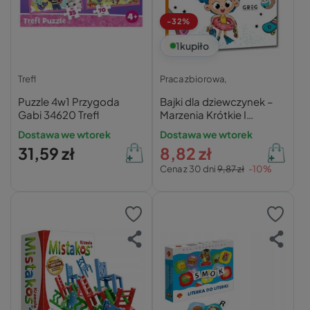
-32%
1
kupiło
Trefl
Praca zbiorowa,
Puzzle 4w1 Przygoda
Bajki dla dziewczynek –
Gabi 34620 Trefl
Marzenia Krótkie I
Ciekawe Opowieści –
Dostawa we wtorek
Dostawa we wtorek
Praca zbiorowa
31,59 zł
8,82 zł
Cena z 30 dni
9,87 zł
-10%