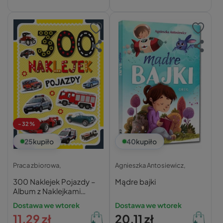
-32%
25
kupiło
40
kupiło
Praca zbiorowa,
Agnieszka Antosiewicz,
300 Naklejek Pojazdy –
Mądre bajki
Album z Naklejkami
Zielona Sowa
Dostawa we wtorek
Dostawa we wtorek
11,29 zł
20,11 zł