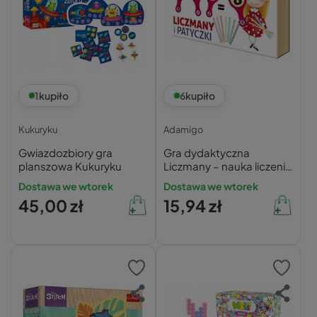
1
kupiło
6
kupiło
Kukuryku
Adamigo
Gwiazdozbiory gra
Gra dydaktyczna
planszowa Kukuryku
Liczmany – nauka liczenia
5+
Dostawa we wtorek
Dostawa we wtorek
45,00 zł
15,94 zł