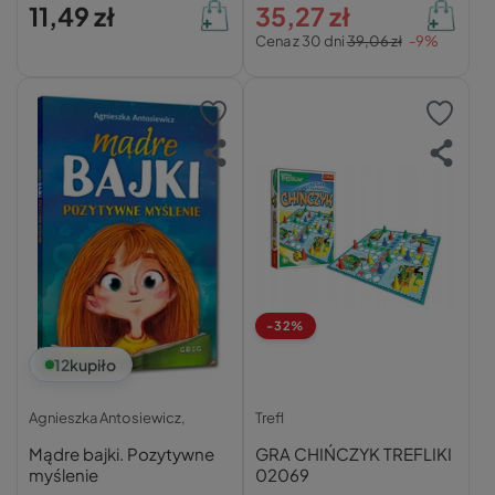
11,49 zł
35,27 zł
Cena z 30 dni
39,06 zł
-9%
-32%
12
kupiło
Agnieszka Antosiewicz,
Trefl
Mądre bajki. Pozytywne
GRA CHIŃCZYK TREFLIKI
myślenie
02069