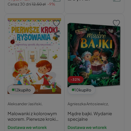
Cena z 30 dni
12,50 zł
-9%
-32%
12
kupiło
10
kupiło
Aleksander Jasiński,
Agnieszka Antosiewicz,
Malowanki z kolorowym
Mądre bajki. Wydanie
wzorem. Pierwsze kroki
specjalne
rysowania. Najprostszy
Dostawa we wtorek
Dostawa we wtorek
sposób, aby narysować…