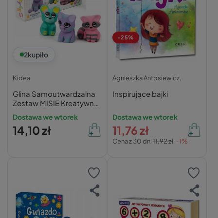
-25%
2
kupiło
Kidea
Agnieszka Antosiewicz,
Glina Samoutwardzalna
Inspirujące bajki
Zestaw MISIE Kreatywny
Zestaw Zrób To Sam
Dostawa we wtorek
Dostawa we wtorek
Kidea 300g
14,10 zł
11,76 zł
Cena z 30 dni
11,92 zł
-1%