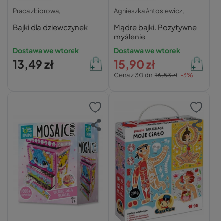
Praca zbiorowa,
Agnieszka Antosiewicz,
Bajki dla dziewczynek
Mądre bajki. Pozytywne
myślenie
Dostawa we wtorek
Dostawa we wtorek
13,49 zł
15,90 zł
Cena z 30 dni
16,53 zł
-3%