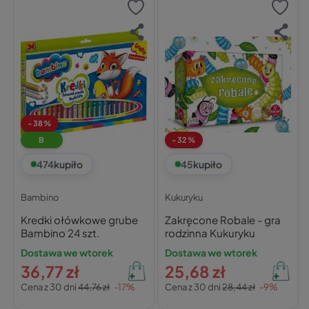
-38%
B
-32%
474
kupiło
45
kupiło
Bambino
Kukuryku
Kredki ołówkowe grube
Zakręcone Robale - gra
Bambino 24 szt.
rodzinna Kukuryku
Dostawa we wtorek
Dostawa we wtorek
36,77 zł
25,68 zł
Cena z 30 dni
44,76 zł
-17%
Cena z 30 dni
28,44 zł
-9%