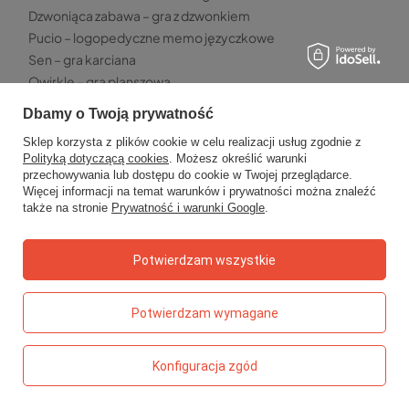
Dzwoniąca zabawa – gra z dzwonkiem
Pucio – logopedyczne memo języczkowe
Sen – gra karciana
Qwirkle – gra planszowa
Dbamy o Twoją prywatność
TOP5 - PRZEKĄSKI
Sklep korzysta z plików cookie w celu realizacji usług zgodnie z
Chrupki malinowe Otolandia
Polityką dotyczącą cookies
. Możesz określić warunki
Truskawki liofilizowane Kresto
przechowywania lub dostępu do cookie w Twojej przeglądarce.
Paski owocowe Bob Snail
Więcej informacji na temat warunków i prywatności można znaleźć
także na stronie
Prywatność i warunki Google
.
Kaszka jaglana Helpa
Owolovo malinowo – mus jabłkowo-malinowy
Potwierdzam wszystkie
TOP 5 - WYPRAWKA SZKOLNA
Kredki ołówkowe grube Bambino
Potwierdzam wymagane
Klej w sztyfcie Magic
Kreda chodnikowa neonowa Kidea
Ołówki do nauki pisania Bambino
Konfiguracja zgód
Długopis szpiegowski Kidea