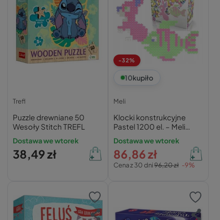
-32%
10
kupiło
Trefl
Meli
Puzzle drewniane 50
Klocki konstrukcyjne
Wesoły Stitch TREFL
Pastel 1200 el. – Meli
Minis
Dostawa we wtorek
Dostawa we wtorek
38,49 zł
86,86 zł
Cena z 30 dni
96,20 zł
-9%