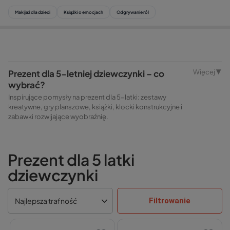
Makijaż dla dzieci
Książki o emocjach
Odgrywanie ról
Prezent dla 5-letniej dziewczynki – co
Więcej ▼
wybrać?
Inspirujące pomysły na prezent dla 5-latki: zestawy
kreatywne, gry planszowe, książki, klocki konstrukcyjne i
zabawki rozwijające wyobraźnię.
Prezent dla 5 latki
dziewczynki
Filtrowanie
Najlepsza trafność