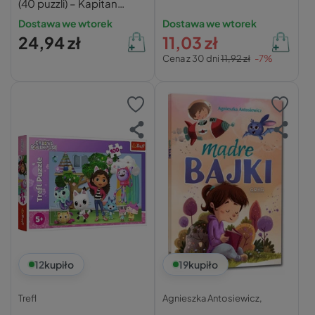
(40 puzzli) – Kapitan
Nauka
Dostawa we wtorek
Dostawa we wtorek
24,94 zł
11,03 zł
Cena z 30 dni
11,92 zł
-7%
12
kupiło
19
kupiło
Trefl
Agnieszka Antosiewicz,