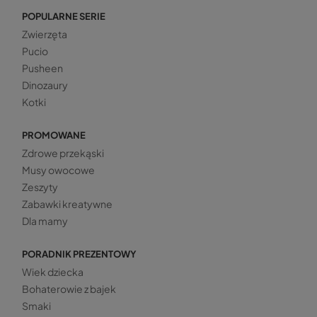
POPULARNE SERIE
Zwierzęta
Pucio
Pusheen
Dinozaury
Kotki
PROMOWANE
Zdrowe przekąski
Musy owocowe
Zeszyty
Zabawki kreatywne
Dla mamy
PORADNIK PREZENTOWY
Wiek dziecka
Bohaterowie z bajek
Smaki