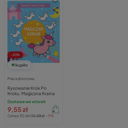
-31%
1
kupiło
Praca zbiorowa,
Rysowanie Krok Po
Kroku. Magiczna Kraina
Dostawa we wtorek
9,55 zł
Cena z 30 dni
10,58 zł
-9%