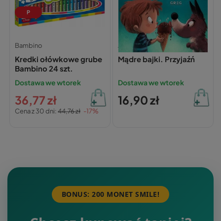
P
Bambino
Agnieszka Antosiewicz,
Kredki ołówkowe grube
Mądre bajki. Przyjaźń
Bambino 24 szt.
Dostawa we wtorek
Dostawa we wtorek
36,77 zł
16,90 zł
Cena z 30 dni:
44,76 zł
-17%
BONUS: 200 MONET SMILE!