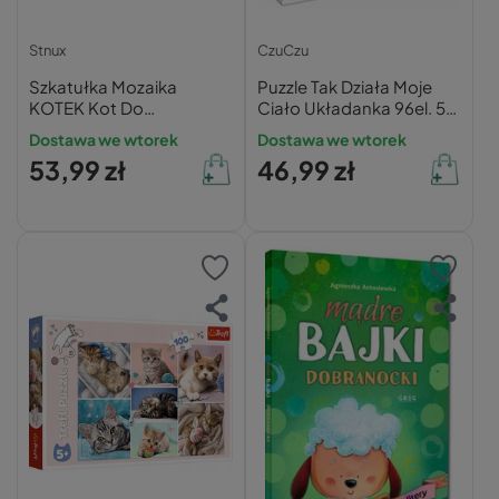
Stnux
CzuCzu
Szkatułka Mozaika
Puzzle Tak Działa Moje
KOTEK Kot Do
Ciało Układanka 96el. 5+
Samodzielnego
CzuCzu
Dostawa we wtorek
Dostawa we wtorek
Ozdobienia DIY 5+ Stnux
53,99 zł
46,99 zł