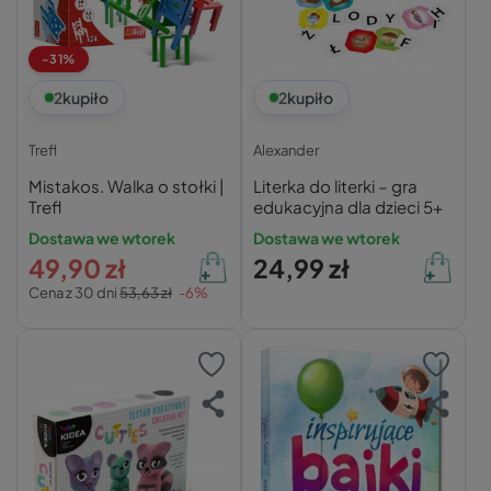
-31%
2
kupiło
2
kupiło
Trefl
Alexander
Mistakos. Walka o stołki |
Literka do literki – gra
Trefl
edukacyjna dla dzieci 5+
Dostawa we wtorek
Dostawa we wtorek
49,90 zł
24,99 zł
Cena z 30 dni
53,63 zł
-6%