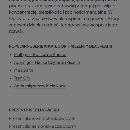
pisania oraz kreatywne zabawki pomagają rozwijać
koncentrację, cierpliwość i zdolności manualne. W
OdiDodi.pl znajdziesz wiele inspiracji na prezent, który
zapewni dziecku radość i jednocześnie wesprze jego
rozwój.
POPULARNE SERIE W KATEGORII PREZENTY DLA 5-LATKI
Multigra – Kostka po Kostce
Adamigo – Nauka Czytania i Pisania
Meli Gami
Trefl Gry
Seria książeczek Kicia Kocia
PREZENTY WEDŁUG WIEKU
Prezent dla noworodka dziewczynki
Prezent dla niemowlaka dziewczynki