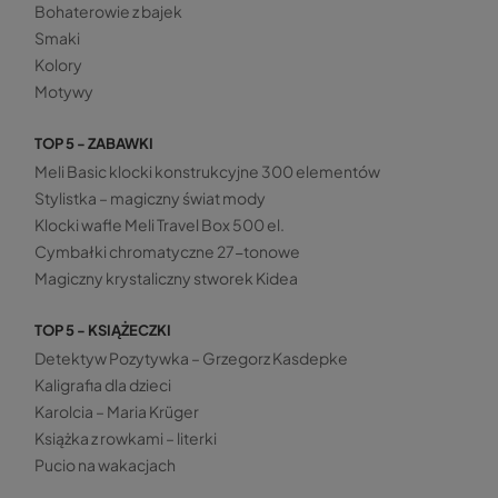
Bohaterowie z bajek
Smaki
Kolory
Motywy
TOP 5 - ZABAWKI
Meli Basic klocki konstrukcyjne 300 elementów
Stylistka – magiczny świat mody
Klocki wafle Meli Travel Box 500 el.
Cymbałki chromatyczne 27-tonowe
Magiczny krystaliczny stworek Kidea
TOP 5 - KSIĄŻECZKI
Detektyw Pozytywka – Grzegorz Kasdepke
Kaligrafia dla dzieci
Karolcia – Maria Krüger
Książka z rowkami – literki
Pucio na wakacjach