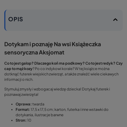
OPIS
Dotykam i poznaję Na wsi Książeczka
sensoryczna Aksjomat
Co to jest galop? Dlaczego koń ma podkowy? Co to jest redyk? Czy
cap to mąż kozy
? Po co indykowi korale? W tej książce można
dotknąć futerek wiejskich zwierząt, a także znaleźć wiele ciekawych
informacji o nich.
Stymuluj zmysły i wzbogacaj wiedzę dziecka! Dotykaj futerek i
poznawaj zwierzęta!
Oprawa:
twarda
Format:
17,5 x 17,5 cm; karton, futerka i inne wstawki do
dotykania, ilustracje barwne
Stron:
10