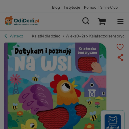
Blog
|
Instytucje
|
Pomoc
|
Smile Club
Wstecz
Książki dla dzieci
Wiek (0-2)
Książeczki sensoryczn