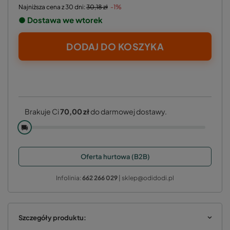
Najniższa cena z 30 dni:
30,18 zł
-1%
● Dostawa we wtorek
DODAJ DO KOSZYKA
Brakuje Ci
70,00 zł
do darmowej dostawy.
🚚
Oferta hurtowa (B2B)
Infolinia:
662 266 029
| sklep@odidodi.pl
Szczegóły produktu: