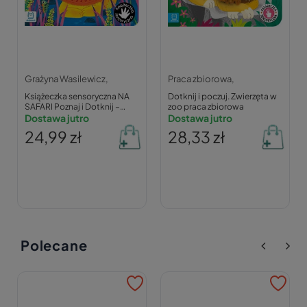
Grażyna Wasilewicz,
Praca zbiorowa,
Książeczka sensoryczna NA
Dotknij i poczuj. Zwierzęta w
SAFARI Poznaj i Dotknij –
zoo praca zbiorowa
Wasilewicz 0+
Dostawa jutro
Dostawa jutro
24,99 zł
28,33 zł
Polecane