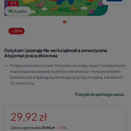
5 kupiło
-25%
Dotykam i poznaję Na wsi książeczka sensoryczna
Aksjomat praca zbiorowa
Książeczka sensoryczna 'Dotykam i poznaję na wsi' rozwija zmysły
malucha przez zabawę! Autentyczne tekstury i motywy wiejskie
bezpiecznie angażują w pierwszą przygodę z książką. Idealna od
0+ roku życia.
Przejdź do pełnego opisu
29,92 zł
Cena sugerowana:
39,80 zł
-25%