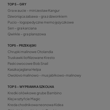
TOP 5 - GRY
Gra w aucie – mini zestaw Kangur
Dzwoniąca zabawa – gra z dzwonkiem
Pucio – logopedyczne memo języczkowe
Sen – gra karciana
Qwirkle – gra planszowa
TOP5 - PRZEKĄSKI
Chrupki malinowe Otolandia
Truskawki liofilizowane Kresto
Paski owocowe Bob Snail
Kaszka jaglana Helpa
Owolovo malinowo – mus jabłkowo-malinowy
TOP 5 - WYPRAWKA SZKOLNA
Kredki ołówkowe grube Bambino
Klej w sztyfcie Magic
Kreda chodnikowa neonowa Kidea