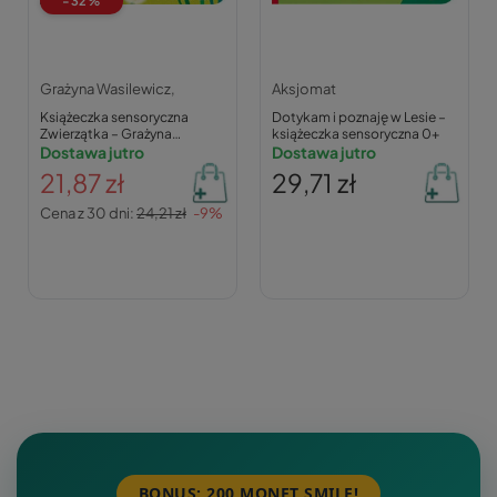
-32%
Grażyna Wasilewicz,
Aksjomat
Książeczka sensoryczna
Dotykam i poznaję w Lesie –
Zwierzątka – Grażyna
książeczka sensoryczna 0+
Wasilewicz
Dostawa jutro
Dostawa jutro
21,87 zł
29,71 zł
Cena z 30 dni:
24,21 zł
-9%
BONUS: 200 MONET SMILE!