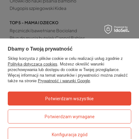
Ołówki do nauki pisania Bambino
Długopis szpiegowski Kidea
TOP 5 - MAMA I DZIECKO
Ręczniczki bawełniane Bocioland
Płyn do mycia butelek Canpol Babies
Szczoteczka do zębów Akuku 0-2 lata
Dbamy o Twoją prywatność
Patyczki z ogranicznikiem Bocioland
Sklep korzysta z plików cookie w celu realizacji usług zgodnie z
Mata wodna sensoryczna Akuku
Polityką dotyczącą cookies
. Możesz określić warunki
przechowywania lub dostępu do cookie w Twojej przeglądarce.
Więcej informacji na temat warunków i prywatności można znaleźć
także na stronie
Prywatność i warunki Google
.
Zamówienia
Potwierdzam wszystkie
Status zamówienia
Śledzenie przesyłki
Potwierdzam wymagane
Chcę zareklamować produkt
Chcę zwrócić produkt
Konfiguracja zgód