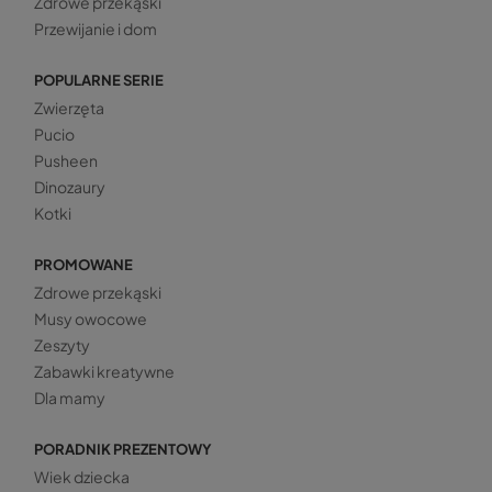
Zdrowe przekąski
Przewijanie i dom
POPULARNE SERIE
Zwierzęta
Pucio
Pusheen
Dinozaury
Kotki
PROMOWANE
Zdrowe przekąski
Musy owocowe
Zeszyty
Zabawki kreatywne
Dla mamy
PORADNIK PREZENTOWY
Wiek dziecka