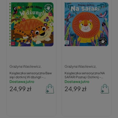
Grażyna Wasilewicz,
Grażyna Wasilewicz,
Książeczka sensoryczna Baw
Książeczka sensoryczna NA
się i dotknij W dżungli –
SAFARI Poznaj i Dotknij –
Grażyna Wasilewicz
Dostawa jutro
Wasilewicz 0+
Dostawa jutro
24,99 zł
24,99 zł