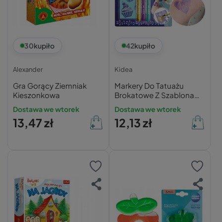
30
kupiło
42
kupiło
Alexander
Kidea
Gra Gorący Ziemniak
Markery Do Tatuażu
Kieszonkowa
Brokatowe Z Szablonami
Fioletowy Turkusowy
Dostawa we wtorek
Dostawa we wtorek
Złoty Kidea
13,47 zł
12,13 zł