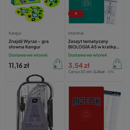
P
Kangur
Interdruk
Znajdź Wyraz – gra
Zeszyt tematyczny
słowna Kangur
BIOLOGIA A5 w kratkę
60 kartek INTERDRUK ze
Dostawa we wtorek
Dostawa we wtorek
ściągą
11,16 zł
3,54 zł
Cena z 30 dni:
3,76 zł
-5%