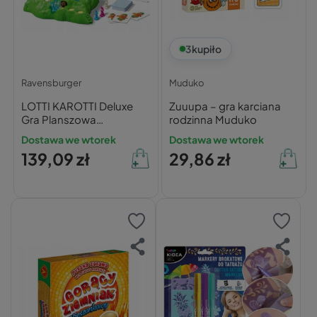
3
kupiło
Ravensburger
Muduko
LOTTI KAROTTI Deluxe
Zuuupa – gra karciana
Gra Planszowa
rodzinna Muduko
Przygodowa 4+
Dostawa we wtorek
Dostawa we wtorek
Ravensburger
139,09 zł
29,86 zł