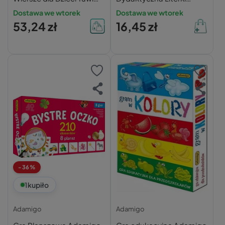
2w1 – Kolorowa Klasyka
Puzzlowe 5+ Adamigo
Dostawa we wtorek
Dostawa we wtorek
53,24 zł
16,45 zł
-36%
1
kupiło
Adamigo
Adamigo