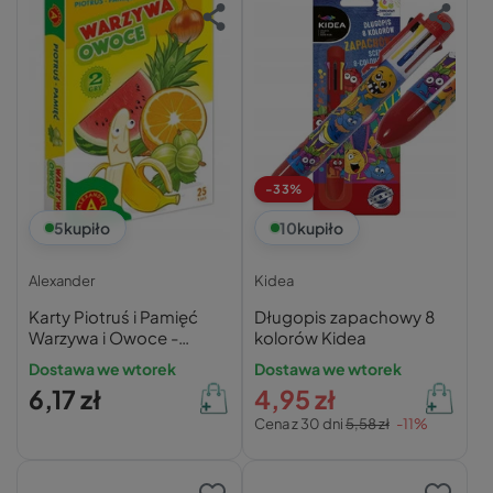
-33%
5
kupiło
10
kupiło
Alexander
Kidea
Karty Piotruś i Pamięć
Długopis zapachowy 8
Warzywa i Owoce -
kolorów Kidea
Alexander
Dostawa we wtorek
Dostawa we wtorek
6,17 zł
4,95 zł
Cena z 30 dni
5,58 zł
-11%