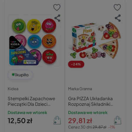
-24%
1
kupiło
Kidea
Marka Granna
Stempelki Zapachowe
Gra PIZZA Układanka
Pieczątki Dla Dzieci
Rozpoznaj Składniki
Owoce 9szt Kidea
Stwórz Pizzę 2+ Granna
Dostawa we wtorek
Dostawa we wtorek
12,50 zł
29,81 zł
Cena z 30 dni
29,87 zł
-1%