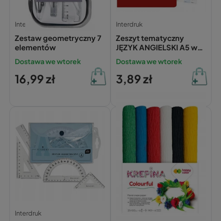
Interdruk
Interdruk
Zestaw geometryczny 7
Zeszyt tematyczny
elementów
JĘZYK ANGIELSKI A5 w
kratkę 60 kartek
Dostawa we wtorek
Dostawa we wtorek
INTERDRUK ze ściągą
16,99 zł
3,89 zł
Interdruk
Happy Color