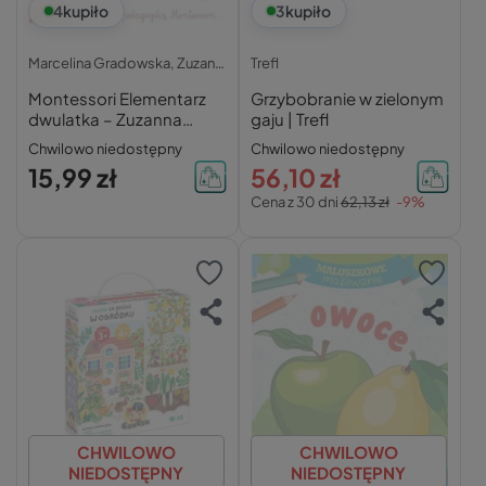
4
kupiło
3
kupiło
Marcelina Gradowska,
Zuzanna Osuchowska,
Trefl
Montessori Elementarz
Grzybobranie w zielonym
dwulatka – Zuzanna
gaju | Trefl
Osuchowska
Chwilowo niedostępny
Chwilowo niedostępny
15,99 zł
56,10 zł
Cena z 30 dni
62,13 zł
-9%
CHWILOWO
CHWILOWO
NIEDOSTĘPNY
NIEDOSTĘPNY