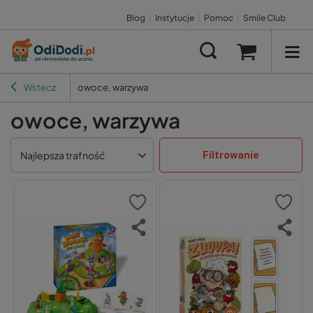
Blog
|
Instytucje
|
Pomoc
|
Smile Club
Wstecz
owoce, warzywa
owoce, warzywa
Filtrowanie
Najlepsza trafność