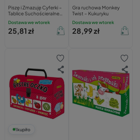
Piszę i Zmazuję Cyferki –
Gra ruchowa Monkey
Tablice Suchościeralne
Twist – Kukuryku
5+ Adamigo
Dostawa we wtorek
Dostawa we wtorek
25,81 zł
28,99 zł
1
kupiło