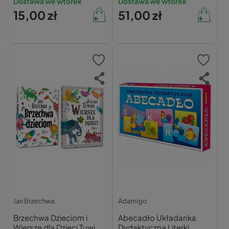
Dostawa we wtorek
Dostawa we wtorek
15,00 zł
51,00 zł
Jan Brzechwa,
Adamigo
Brzechwa Dzieciom i
Abecadło Układanka
Wiersze dla Dzieci Tuwim
Dydaktyczna Literki