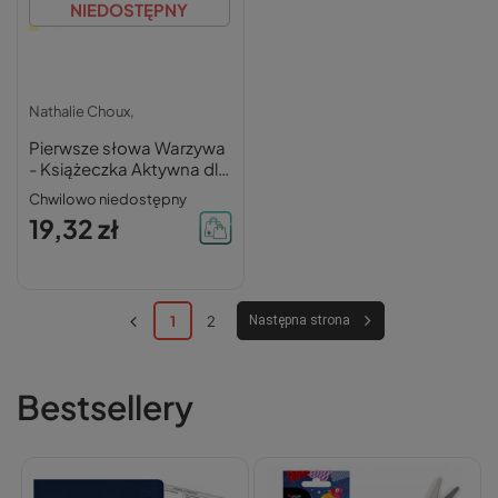
NIEDOSTĘPNY
Nathalie Choux,
Pierwsze słowa Warzywa
- Książeczka Aktywna dla
Niemowląt 0+
Chwilowo niedostępny
HarperKids
19,32 zł
1
2
Następna strona
Bestsellery