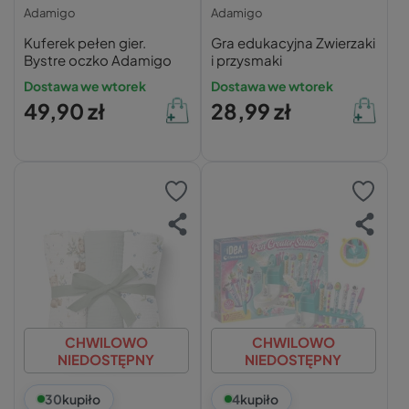
Adamigo
Adamigo
Kuferek pełen gier.
Gra edukacyjna Zwierzaki
Bystre oczko Adamigo
i przysmaki
Dostawa we wtorek
Dostawa we wtorek
49,90 zł
28,99 zł
CHWILOWO
CHWILOWO
NIEDOSTĘPNY
NIEDOSTĘPNY
30
kupiło
4
kupiło