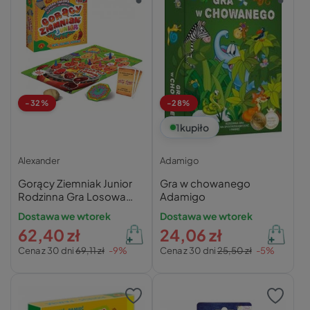
-32%
-28%
1
kupiło
Alexander
Adamigo
Gorący Ziemniak Junior
Gra w chowanego
Rodzinna Gra Losowa
Adamigo
Planszowa 4+ Alexander
Dostawa we wtorek
Dostawa we wtorek
1413
62,40 zł
24,06 zł
Cena z 30 dni
69,11 zł
-9%
Cena z 30 dni
25,50 zł
-5%