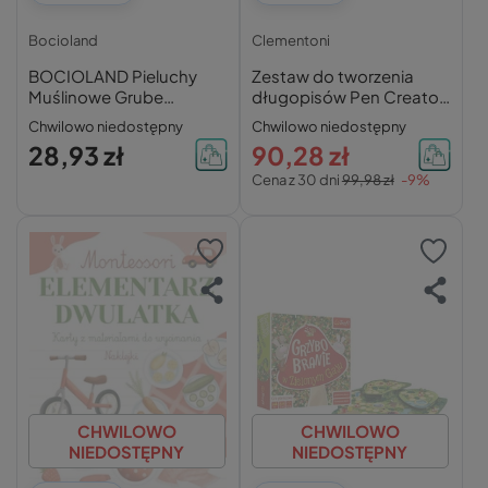
Bocioland
Clementoni
BOCIOLAND Pieluchy
Zestaw do tworzenia
Muślinowe Grube
długopisów Pen Creator
Kreszowane Pieluszki
Studio – Clementoni
Chwilowo niedostępny
Chwilowo niedostępny
100% Bawełna 3 Pak
28,93 zł
90,28 zł
Cena z 30 dni
99,98 zł
-9%
CHWILOWO
CHWILOWO
NIEDOSTĘPNY
NIEDOSTĘPNY