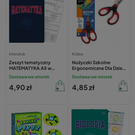
Interdruk
Kidea
Zeszyt tematyczny
Nożyczki Szkolne
MATEMATYKA A5 w
Ergonomiczne Dla Dzieci
kratkę 60 kartek
13,5 cm Kidea
Dostawa we wtorek
Dostawa we wtorek
INTERDRUK ze ściągą
4,90 zł
4,85 zł