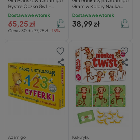
Gra Planszowa Adamigo
Gra edukacyjna Adamigo
Bystre Oczko 8w1 –
Gram w Kolory Nauka
Edukacyjna Loteryjka dla
Barw dla Dzieci
Dostawa we wtorek
Dostawa we wtorek
Dzieci 4+
65,25 zł
38,99 zł
Cena z 30 dni
77,25 zł
-15%
Adamigo
Kukuryku