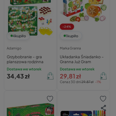
-24%
4
kupiło
1
kupiło
Adamigo
Marka Granna
Grzybobranie – gra
Układanka Śniadanko –
planszowa rodzinna
Granna Już Gram
Dostawa we wtorek
Dostawa we wtorek
34,43 zł
29,81 zł
Cena z 30 dni
29,87 zł
-1%