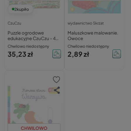
2
kupiło
CzuCzu
wydawnictwo Skrzat
Puzzle ogrodowe
Maluszkowe malowanie.
edukacyjne CzuCzu - 40
Owoce
elementów dla dzieci 3+
Chwilowo niedostępny
Chwilowo niedostępny
35,23 zł
2,89 zł
CHWILOWO