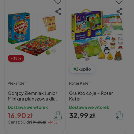
-35%
2
kupiło
Alexander
Roter Kafer
Gorący Ziemniak Junior
Gra Kto co je – Roter
Mini gra planszowa dla
Kafer
dzieci 4+ Alexander
Dostawa we wtorek
Dostawa we wtorek
16,90 zł
32,99 zł
Cena z 30 dni
19,85 zł
-14%