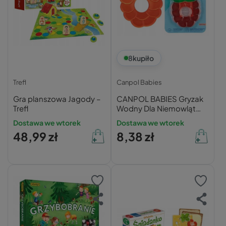
8
kupiło
Trefl
Canpol Babies
Gra planszowa Jagody –
CANPOL BABIES Gryzak
Trefl
Wodny Dla Niemowląt
Dzieci MALINA 3+ 2/812
Dostawa we wtorek
Dostawa we wtorek
48,99 zł
8,38 zł