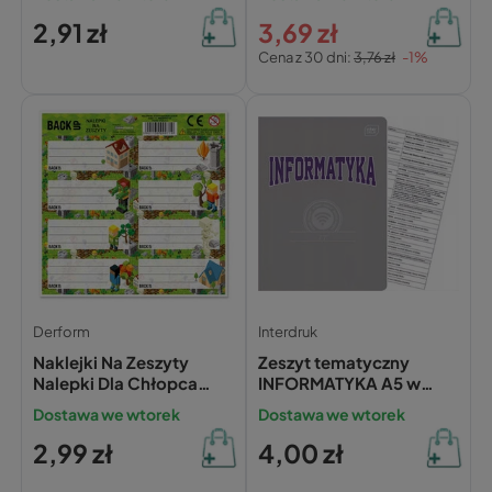
ściągą
2,91 zł
3,69 zł
Cena z 30 dni:
3,76 zł
-1%
Derform
Interdruk
Naklejki Na Zeszyty
Zeszyt tematyczny
Nalepki Dla Chłopca
INFORMATYKA A5 w
MINECRAFT 8 Sztuk
kratkę 60 kartek
Dostawa we wtorek
Dostawa we wtorek
Derform
INTERDRUK ze ściągą
2,99 zł
4,00 zł