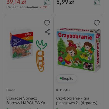
39,14 zł
5,99 zł
Cena z 30 dni
45,39 zł
-13%
1
kupiło
Grand
Kukuryku
Spinacze Spinacz
Grzybobranie – gra
Biurowy MARCHEWKA
planszowa 2+ (4 graczy) –
20 szt 37 mm Grand
Kukuryku