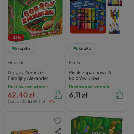
-32%
5
kupiło
5
kupiło
Alexander
Kidea
Gorący Ziemniak
Pisaki zapachowe 6
Familijny Alexander
kolorów Kidea
Dostawa we wtorek
Dostawa we wtorek
62,40 zł
6,11 zł
Cena z 30 dni
69,11 zł
-9%