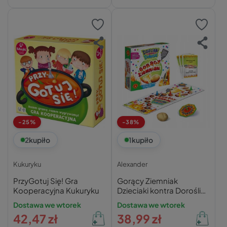
-25%
-38%
2
kupiło
1
kupiło
Kukuryku
Alexander
PrzyGotuj Się! Gra
Gorący Ziemniak
Kooperacyjna Kukuryku
Dzieciaki kontra Dorośli
8+ Alexander
Dostawa we wtorek
Dostawa we wtorek
42,47 zł
38,99 zł