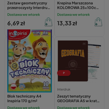
Zestaw geometryczny
Krepina Marszczona
przezroczysty Interdruk
KOLOROWA 25x100cm
Academy
6 Kolorów Happy Color
Dostawa we wtorek
Dostawa we wtorek
6,69 zł
13,33 zł
P
Inspiria
Interdruk
Blok techniczny A4
Zeszyt tematyczny
Inspiria 170 g/m²
GEOGRAFIA A5 w kratkę
60 kartek INTERDRUK ze
Dostawa we wtorek
Dostawa we wtorek