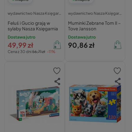
wydawnictwo Nasza Księgarnia
wydawnictwo Nasza Księgarnia
Feluś i Gucio grają w
Muminki Zebrane Tom II –
sylaby Nasza Księgarnia
Tove Jansson
Dostawa jutro
Dostawa jutro
49,99 zł
90,86 zł
Cena z 30 dni
56,71 zł
-11%