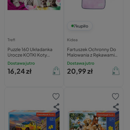
7
kupiło
Trefl
Kidea
Puzzle 160 Układanka
Fartuszek Ochronny Do
Urocze KOTKI Koty
Malowania z Rękawami
Kociaki Zwierzaki 6+ Trefl
Miś Kotek Królik Kidea
Dostawa jutro
Dostawa jutro
15371
16,24 zł
20,99 zł