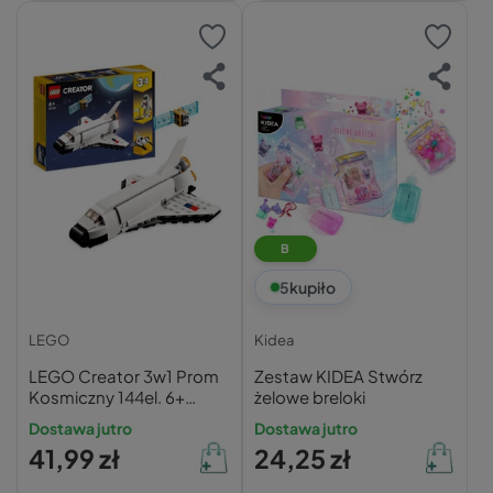
B
5
kupiło
LEGO
Kidea
LEGO Creator 3w1 Prom
Zestaw KIDEA Stwórz
Kosmiczny 144el. 6+
żelowe breloki
31134
Dostawa jutro
Dostawa jutro
41,99 zł
24,25 zł