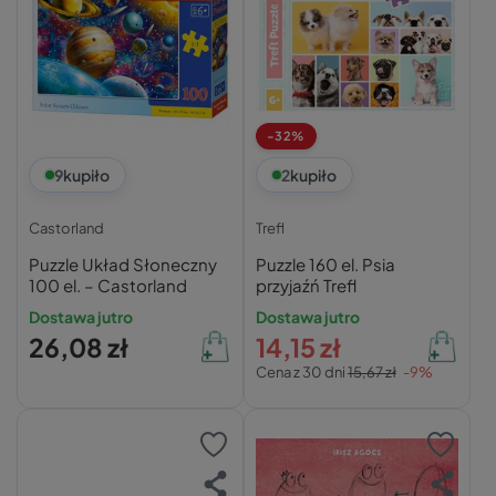
-32%
9
kupiło
2
kupiło
Castorland
Trefl
Puzzle Układ Słoneczny
Puzzle 160 el. Psia
100 el. – Castorland
przyjaźń Trefl
Dostawa jutro
Dostawa jutro
26,08 zł
14,15 zł
Cena z 30 dni
15,67 zł
-9%