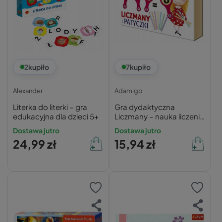
2
kupiło
7
kupiło
Alexander
Adamigo
Literka do literki – gra
Gra dydaktyczna
edukacyjna dla dzieci 5+
Liczmany – nauka liczenia
5+
Dostawa jutro
Dostawa jutro
24,99 zł
15,94 zł