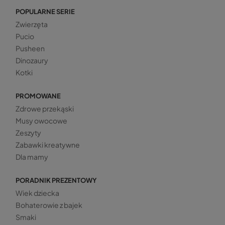
POPULARNE SERIE
Zwierzęta
Pucio
Pusheen
Dinozaury
Kotki
PROMOWANE
Zdrowe przekąski
Musy owocowe
Zeszyty
Zabawki kreatywne
Dla mamy
PORADNIK PREZENTOWY
Wiek dziecka
Bohaterowie z bajek
Smaki