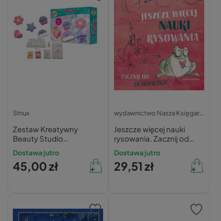
Stnux
wydawnictwo Nasza Księgarnia
Zestaw Kreatywny
Jeszcze więcej nauki
Beauty Studio
rysowania. Zacznij od
Zapachowe KULE DO
ziemniaczka! ĺrisz Agócs
Dostawa jutro
Dostawa jutro
KĄPIELI 6+ Stnux 5539
45,00 zł
29,51 zł