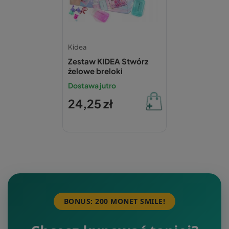
Kidea
Zestaw KIDEA Stwórz
żelowe breloki
Dostawa jutro
24,25 zł
BONUS: 200 MONET SMILE!