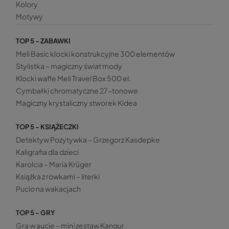
Kolory
Motywy
TOP 5 - ZABAWKI
Meli Basic klocki konstrukcyjne 300 elementów
Stylistka – magiczny świat mody
Klocki wafle Meli Travel Box 500 el.
Cymbałki chromatyczne 27-tonowe
Magiczny krystaliczny stworek Kidea
TOP 5 - KSIĄŻECZKI
Detektyw Pozytywka – Grzegorz Kasdepke
Kaligrafia dla dzieci
Karolcia – Maria Krüger
Książka z rowkami – literki
Pucio na wakacjach
TOP 5 - GRY
Gra w aucie – mini zestaw Kangur