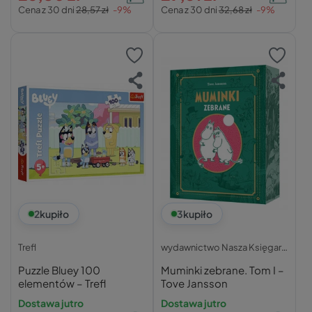
Cena z 30 dni
28,57 zł
-9%
Cena z 30 dni
32,68 zł
-9%
2
kupiło
3
kupiło
Trefl
wydawnictwo Nasza Księgarnia
Puzzle Bluey 100
Muminki zebrane. Tom I –
elementów – Trefl
Tove Jansson
Dostawa jutro
Dostawa jutro