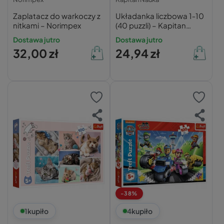
Zaplatacz do warkoczy z
Układanka liczbowa 1‑10
nitkami – Norimpex
(40 puzzli) – Kapitan
Nauka
Dostawa jutro
Dostawa jutro
32,00 zł
24,94 zł
-38%
1
kupiło
4
kupiło