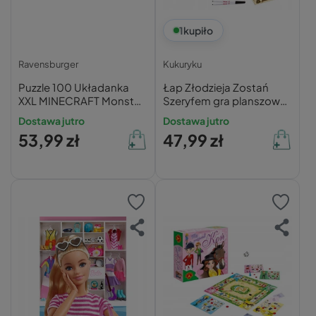
1
kupiło
Ravensburger
Kukuryku
Puzzle 100 Układanka
Łap Złodzieja Zostań
XXL MINECRAFT Monster
Szeryfem gra planszowa
Gra Pixel Gamer 6+
Kukuryku
Dostawa jutro
Dostawa jutro
Ravensburger
53,99 zł
47,99 zł