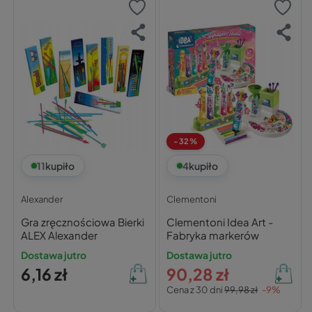
-32%
11
kupiło
4
kupiło
Alexander
Clementoni
Gra zręcznościowa Bierki
Clementoni Idea Art -
ALEX Alexander
Fabryka markerów
Dostawa jutro
Dostawa jutro
6,16 zł
90,28 zł
Cena z 30 dni
99,98 zł
-9%