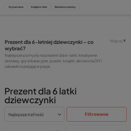
Gry karciane
Książki 6-8 lat
Biżuteria i ozdoby
Prezent dla 6-letniej dziewczynki – co
Więcej ▼
wybrać?
Najlepsze pomysły na prezent dla 6-latki: kreatywne
zestawy, gry edukacyjne, puzzle, książki, akcesoria DIY i
zabawki rozwijające pasje.
Prezent dla 6 latki
dziewczynki
Filtrowanie
Najlepsza trafność