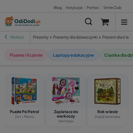
Blog
|
Instytucje
|
Pomoc
|
Smile Club
Wstecz
Prezenty
Prezenty dla dziewczynki
Prezent dla 6 lat
Pisanie i liczenie
Laptopy edukacyjne
Ciastka dla dz
Puzzle Psi Patrol
Zaplatacz do
Rok w lesie
warkoczy
2w1 + Memo
Znajdź zwierzaka
Norimpex