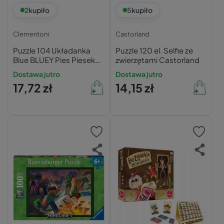
2
kupiło
5
kupiło
Clementoni
Castorland
Puzzle 104 Układanka
Puzzle 120 el. Selfie ze
Blue BLUEY Pies Piesek
zwierzętami Castorland
Bing BAJKA Dla Dzieci 6+
Dostawa jutro
Dostawa jutro
17,72 zł
14,15 zł