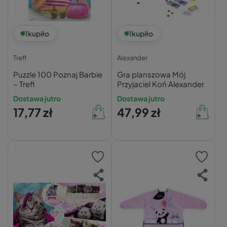
1
kupiło
1
kupiło
Trefl
Alexander
Puzzle 100 Poznaj Barbie
Gra planszowa Mój
– Trefl
Przyjaciel Koń Alexander
Dostawa jutro
Dostawa jutro
17,77 zł
47,99 zł