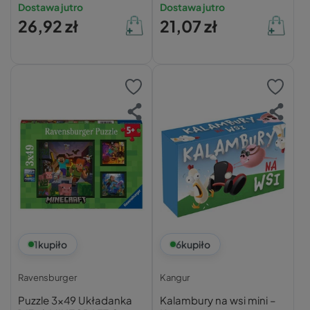
Zabawy Bajka 3+
Dżungla Las Obraz 7+
Dostawa jutro
Dostawa jutro
Clementoni
Trefl
26,92 zł
21,07 zł
1
kupiło
6
kupiło
Ravensburger
Kangur
Puzzle 3x49 Układanka
Kalambury na wsi mini –