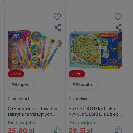
-32%
-32%
8
kupiło
19
kupiło
Clementoni
Castorland
Clementoni zestaw mini
Puzzle 100 Układanka
fabryka fantazyjnych
MAPA POLSKI Dla Dzieci
długopisów 18831
28 Puzzli z Miastami 6+
Dostawa jutro
Dostawa jutro
Castor
25,80 zł
29,51 zł