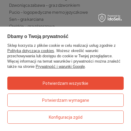
Dzwoniąca zabawa – gra z dzwonkiem
Pucio – logopedyczne memo języczkowe
Sen – gra karciana
Qwirkle – gra planszowa
Dbamy o Twoją prywatność
TOP5 - PRZEKĄSKI
Sklep korzysta z plików cookie w celu realizacji usług zgodnie z
Chrupki malinowe Otolandia
Polityką dotyczącą cookies
. Możesz określić warunki
Truskawki liofilizowane Kresto
przechowywania lub dostępu do cookie w Twojej przeglądarce.
Paski owocowe Bob Snail
Więcej informacji na temat warunków i prywatności można znaleźć
także na stronie
Prywatność i warunki Google
.
Kaszka jaglana Helpa
Owolovo malinowo – mus jabłkowo-malinowy
Potwierdzam wszystkie
TOP 5 - WYPRAWKA SZKOLNA
Kredki ołówkowe grube Bambino
Potwierdzam wymagane
Klej w sztyfcie Magic
Kreda chodnikowa neonowa Kidea
Ołówki do nauki pisania Bambino
Konfiguracja zgód
Długopis szpiegowski Kidea