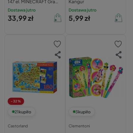
147 el. MINECRAFT Gra
Kangur
Gaming 5+ Ravensburger
Dostawa jutro
Dostawa jutro
33,99 zł
5,99 zł
-32%
21
kupiło
3
kupiło
Castorland
Clementoni