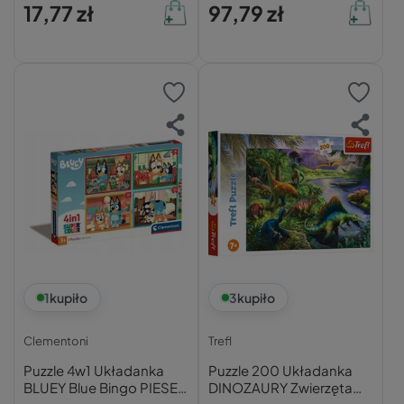
17,77 zł
97,79 zł
1
kupiło
3
kupiło
Clementoni
Trefl
Puzzle 4w1 Układanka
Puzzle 200 Układanka
BLUEY Blue Bingo PIESEK
DINOZAURY Zwierzęta