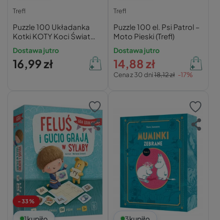
Trefl
Trefl
Puzzle 100 Układanka
Puzzle 100 el. Psi Patrol –
Kotki KOTY Koci Świat
Moto Pieski (Trefl)
Kocięta Kot 5+ Trefl
Dostawa jutro
Dostawa jutro
16420
16,99 zł
14,88 zł
Cena z 30 dni
18,12 zł
-17%
-33%
1
kupiło
3
kupiło