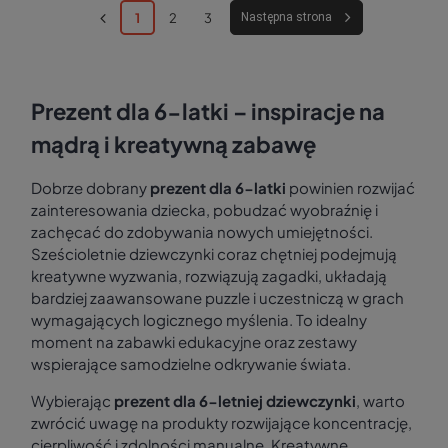
1
2
3
Następna strona
Prezent dla 6-latki – inspiracje na
mądrą i kreatywną zabawę
Dobrze dobrany
prezent dla 6-latki
powinien rozwijać
zainteresowania dziecka, pobudzać wyobraźnię i
zachęcać do zdobywania nowych umiejętności.
Sześcioletnie dziewczynki coraz chętniej podejmują
kreatywne wyzwania, rozwiązują zagadki, układają
bardziej zaawansowane puzzle i uczestniczą w grach
wymagających logicznego myślenia. To idealny
moment na zabawki edukacyjne oraz zestawy
wspierające samodzielne odkrywanie świata.
Wybierając
prezent dla 6-letniej dziewczynki
, warto
zwrócić uwagę na produkty rozwijające koncentrację,
cierpliwość i zdolności manualne. Kreatywne