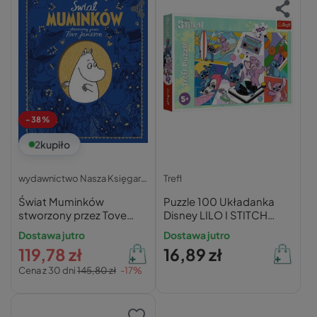
-38%
2
kupiło
wydawnictwo Nasza Księgarnia
Trefl
Świat Muminków
Puzzle 100 Układanka
stworzony przez Tove
Disney LILO I STITCH
Jansson
Bajka Kosmita Stworek
Dostawa jutro
Dostawa jutro
5+ Trefl
119,78 zł
16,89 zł
Cena z 30 dni
145,80 zł
-17%