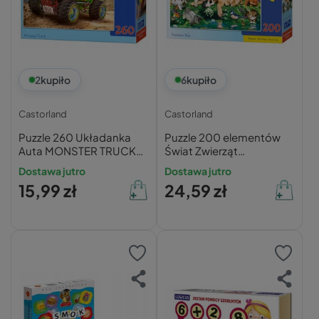
2
kupiło
6
kupiło
Castorland
Castorland
Puzzle 260 Układanka
Puzzle 200 elementów
Auta MONSTER TRUCK
Świat Zwierząt
Auto Pojazdy Wyścig 8+
Castorland
Dostawa jutro
Dostawa jutro
Castorland
15,99 zł
24,59 zł