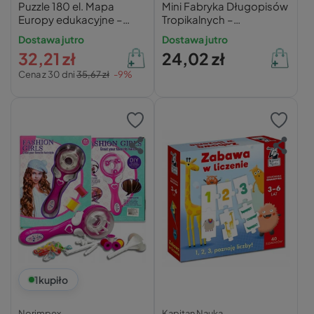
Puzzle 180 el. Mapa
Mini Fabryka Długopisów
Europy edukacyjne –
Tropikalnych –
Castorland
Clementoni
Dostawa jutro
Dostawa jutro
32,21 zł
24,02 zł
Cena z 30 dni
35,67 zł
-9%
1
kupiło
Norimpex
Kapitan Nauka