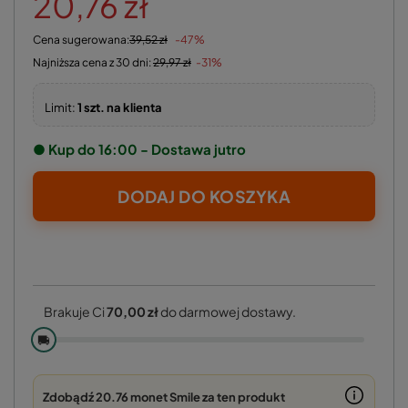
20,76 zł
Cena sugerowana:
39,52 zł
-47%
Najniższa cena z 30 dni:
29,97 zł
-31%
Limit:
1 szt. na klienta
● Kup do 16:00 - Dostawa jutro
DODAJ DO KOSZYKA
Brakuje Ci
70,00 zł
do darmowej dostawy.
🚚
Zdobądź
20.76 monet
Smile za ten produkt