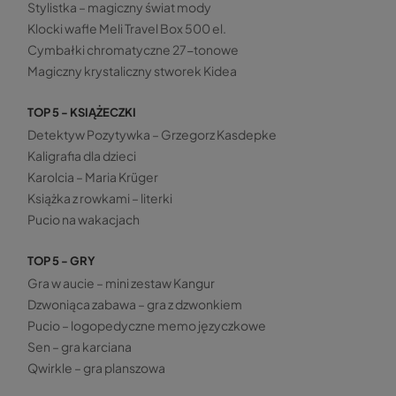
Stylistka – magiczny świat mody
Klocki wafle Meli Travel Box 500 el.
Cymbałki chromatyczne 27-tonowe
Magiczny krystaliczny stworek Kidea
TOP 5 - KSIĄŻECZKI
Detektyw Pozytywka – Grzegorz Kasdepke
Kaligrafia dla dzieci
Karolcia – Maria Krüger
Książka z rowkami – literki
Pucio na wakacjach
TOP 5 - GRY
Gra w aucie – mini zestaw Kangur
Dzwoniąca zabawa – gra z dzwonkiem
Pucio – logopedyczne memo języczkowe
Sen – gra karciana
Qwirkle – gra planszowa