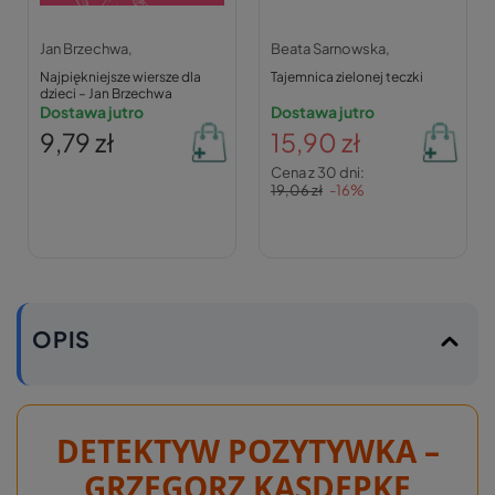
Jan Brzechwa,
Beata Sarnowska,
Najpiękniejsze wiersze dla
Tajemnica zielonej teczki
dzieci – Jan Brzechwa
Dostawa jutro
Dostawa jutro
9,79 zł
15,90 zł
Cena z 30 dni:
19,06 zł
-16%
OPIS
DETEKTYW POZYTYWKA –
GRZEGORZ KASDEPKE