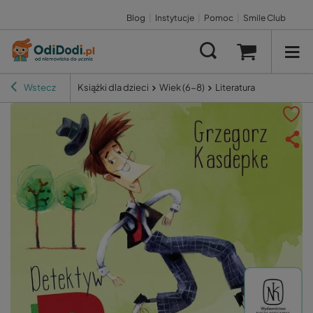
Blog
|
Instytucje
|
Pomoc
|
Smile Club
Wstecz
Książki dla dzieci
Wiek (6-8)
Literatura