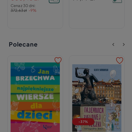
Cena z 30 dni:
372,63 zł
-9%
Polecane
-37%