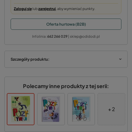
Zaloguj się
lub
zarejestruj
, aby wymieniać punkty.
Oferta hurtowa (B2B)
Infolinia:
662 266 029
| sklep@odidodi.pl
Szczegóły produktu:
Polecamy inne produkty z tej serii:
+ 2