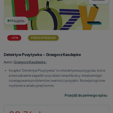
19 kupiło
-47%
PRZEDSPRZEDAŻ
Detektyw Pozytywka – Grzegorz Kasdepke
Grzegorz Kasdepke
,
Autor:
Książka "Detektyw Pozytywka" to interaktywna przygoda, która
przez zabawne zagadki uczy dzieci współpracy, kreatywnego
rozwiązywania problemów i wartości przyjaźni. Rozwija logiczne
myślenie w atrakcyjnej formie.
Przejdź do pełnego opisu