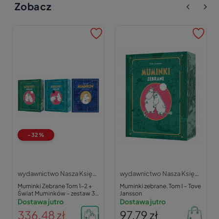
Zobacz
-32%
wydawnictwo Nasza Księgarnia
wydawnictwo Nasza Księgarnia
Muminki Zebrane Tom 1-2 +
Muminki zebrane. Tom I – Tove
Świat Muminków – zestaw 3
Jansson
książek
Dostawa jutro
Dostawa jutro
336,48 zł
97,79 zł