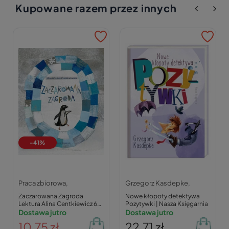
Kupowane razem przez innych
-41%
Praca zbiorowa,
Grzegorz Kasdepke,
Zaczarowana Zagroda
Nowe kłopoty detektywa
Lektura Alina Centkiewicz 6+
Pozytywki | Nasza Księgarnia
Nasza Księgarnia
Dostawa jutro
Dostawa jutro
10,75 zł
22,71 zł