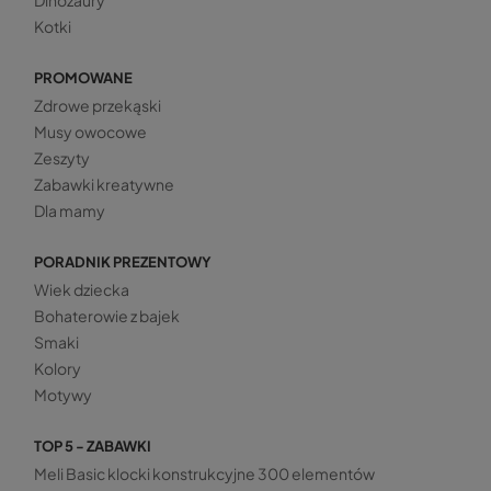
Dinozaury
Kotki
PROMOWANE
Zdrowe przekąski
Musy owocowe
Zeszyty
Zabawki kreatywne
Dla mamy
PORADNIK PREZENTOWY
Wiek dziecka
Bohaterowie z bajek
Smaki
Kolory
Motywy
TOP 5 - ZABAWKI
Meli Basic klocki konstrukcyjne 300 elementów