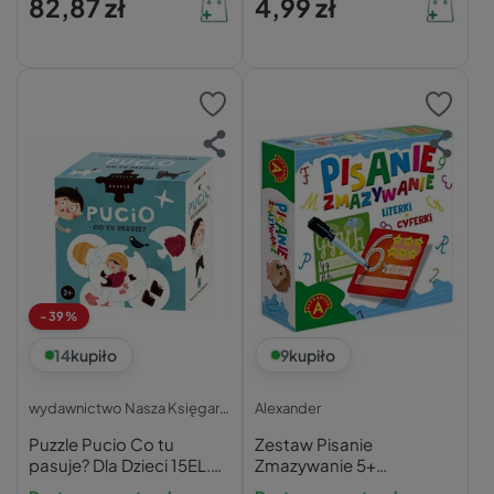
82,87 zł
4,99 zł
-39%
14
kupiło
9
kupiło
wydawnictwo Nasza Księgarnia
Alexander
Puzzle Pucio Co tu
Zestaw Pisanie
pasuje? Dla Dzieci 15EL.
Zmazywanie 5+
2+ Nasza Księgarnia
Alexander