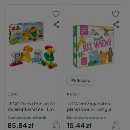
51
kupiło
LEGO
Kangur
LEGO Duplo Pociąg Ze
Już Wiem Zagadki gra
Zwierzątkami 19 el. 1,5+
planszowa 3+ Kangur
10412
Dostawa we wtorek
Dostawa we wtorek
85,84 zł
15,44 zł