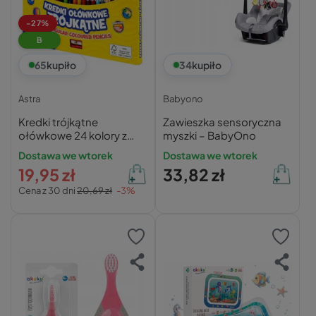
-27%
B
65
kupiło
34
kupiło
Astra
Babyono
Kredki trójkątne
Zawieszka sensoryczna
ołówkowe 24 kolory z
myszki – BabyOno
temperówką Astra
Dostawa we wtorek
Dostawa we wtorek
19,95 zł
33,82 zł
Cena z 30 dni
20,69 zł
-3%