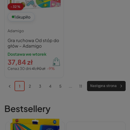
-32%
16
kupiło
Adamigo
Gra ruchowa Od stóp do
głów – Adamigo
Dostawa we wtorek
37,84 zł
Cena z 30 dni
41,90 zł
-9%
1
2
3
4
5
...
11
Następna strona
Bestsellery