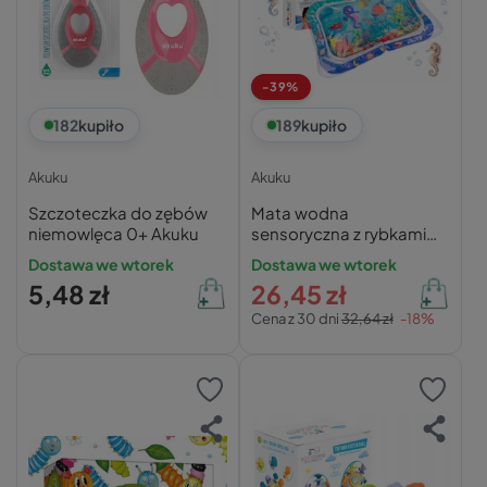
-39%
182
kupiło
189
kupiło
Akuku
Akuku
Szczoteczka do zębów
Mata wodna
niemowlęca 0+ Akuku
sensoryczna z rybkami
67x49 cm – Akuku
Dostawa we wtorek
Dostawa we wtorek
5,48 zł
26,45 zł
Cena z 30 dni
32,64 zł
-18%