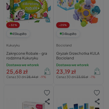
-32%
-25%
45
kupiło
34
kupiło
Kukuryku
Bocioland
Zakręcone Robale - gra
Gryzak Grzechotka KULA
rodzinna Kukuryku
Bocioland
Dostawa we wtorek
Dostawa we wtorek
25,68 zł
23,19 zł
Cena z 30 dni
28,44 zł
-9%
Cena z 30 dni
23,55 zł
-1%