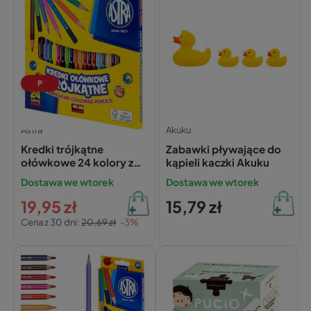
P
Astra
Akuku
Kredki trójkątne
Zabawki pływające do
ołówkowe 24 kolory z
kąpieli kaczki Akuku
temperówką Astra
Dostawa we wtorek
Dostawa we wtorek
19,95 zł
15,79 zł
Cena z 30 dni:
20,69 zł
-3%