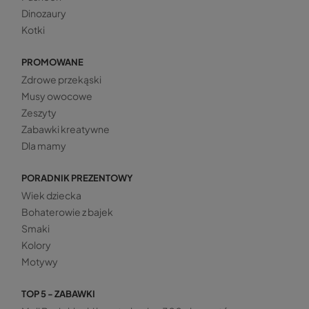
Dinozaury
Kotki
PROMOWANE
Zdrowe przekąski
Musy owocowe
Zeszyty
Zabawki kreatywne
Dla mamy
PORADNIK PREZENTOWY
Wiek dziecka
Bohaterowie z bajek
Smaki
Kolory
Motywy
TOP 5 - ZABAWKI