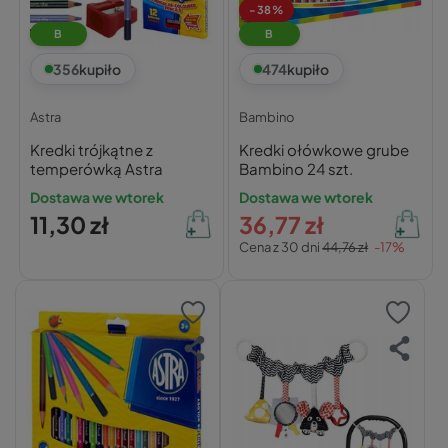
-38%
B
B
356
kupiło
474
kupiło
Astra
Bambino
Kredki trójkątne z
Kredki ołówkowe grube
temperówką Astra
Bambino 24 szt.
Dostawa we wtorek
Dostawa we wtorek
11,30 zł
36,77 zł
Cena z 30 dni
44,76 zł
-17%