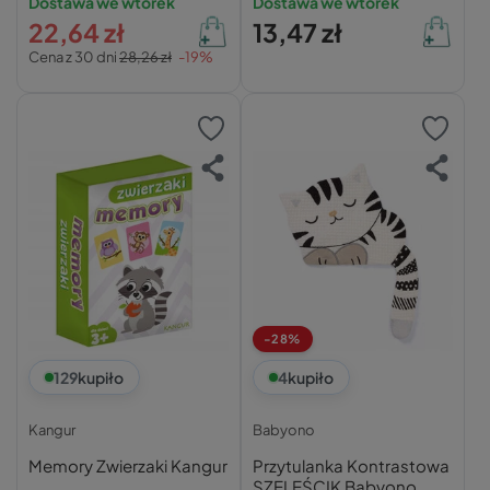
Dostawa we wtorek
Dostawa we wtorek
22,64 zł
13,47 zł
Cena z 30 dni
28,26 zł
-19%
-28%
129
kupiło
4
kupiło
Kangur
Babyono
Memory Zwierzaki Kangur
Przytulanka Kontrastowa
SZELEŚCIK Babyono