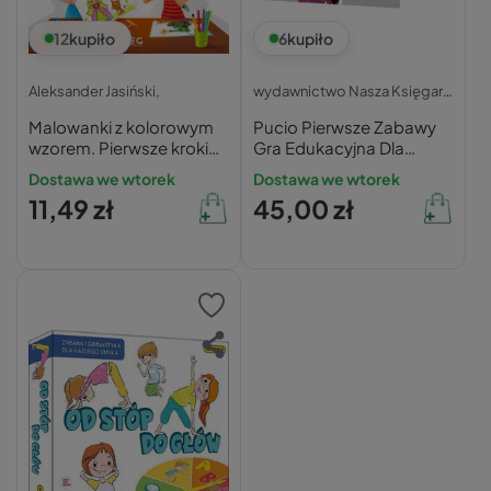
12
kupiło
6
kupiło
Aleksander Jasiński,
wydawnictwo Nasza Księgarnia
Malowanki z kolorowym
Pucio Pierwsze Zabawy
wzorem. Pierwsze kroki
Gra Edukacyjna Dla
rysowania. Najprostszy
Dzieci 1+ Nasza
Dostawa we wtorek
Dostawa we wtorek
sposób, aby narysować…
Księgarnia
11,49 zł
45,00 zł