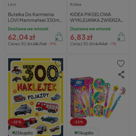
Lovi
Kidea
Butelka Do Karmienia
KIDEA PIKSELOWA
LOVI Mammafeel 330ml
WYKLEJANKA ZWIERZAKI
Ze Smoczkiem
ZESTAW KREATYWNY
Dostawa we wtorek
Dostawa we wtorek
Dynamicznym 6M+
62,04 zł
6,83 zł
Cena z 30 dni
68,71 zł
-9%
Cena z 30 dni
6,94 zł
-1%
-32%
-32%
25
kupiło
11
kupiło