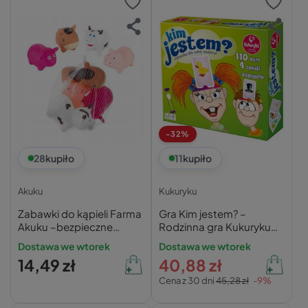
-32%
28
kupiło
11
kupiło
Akuku
Kukuryku
Zabawki do kąpieli Farma
Gra Kim jestem? –
Akuku –bezpieczne
Rodzinna gra Kukuryku
gumowe zwierzątka
dla dzieci od 4 lat
Dostawa we wtorek
Dostawa we wtorek
14,49 zł
40,88 zł
Cena z 30 dni
45,28 zł
-9%