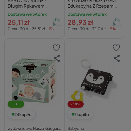
BABYONO Śliniak z
Kto Gdzie Mieszka? Gra
Długim Rękawem
Edukacyjna Z Rzepami
Fartuszek KWIATY
Dla Dzieci 3+ Roter Kafer
Dostawa we wtorek
Dostawa we wtorek
1476/01
25,11 zł
28,93 zł
Cena z 30 dni
25,51 zł
-1%
Cena z 30 dni
32,04 zł
-9%
B
-38%
24
kupiło
7
kupiło
wydawnictwo Nasza Księgarnia
Babyono