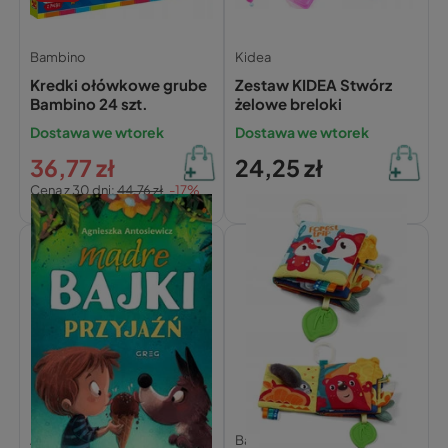
Bambino
Kidea
Kredki ołówkowe grube
Zestaw KIDEA Stwórz
Bambino 24 szt.
żelowe breloki
Dostawa we wtorek
Dostawa we wtorek
36,77 zł
24,25 zł
Cena z 30 dni:
44,76 zł
-17%
Agnieszka Antosiewicz,
Babyono