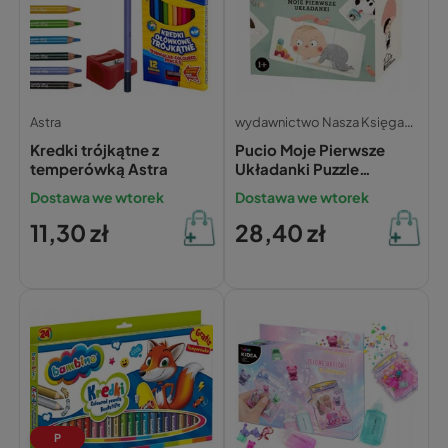
wydawnictwo Nasza Księgarnia
Astra
Kredki trójkątne z
Pucio Moje Pierwsze
temperówką Astra
Układanki Puzzle
Percepcja Wzrokowa 1+
Dostawa we wtorek
Dostawa we wtorek
Nasza Księgarnia
11,30 zł
28,40 zł
P