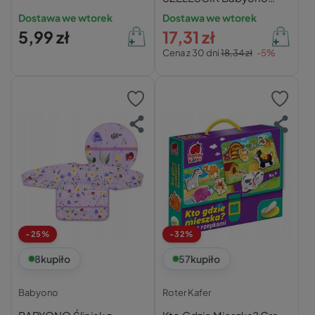
Kitty Blink & Shine
Dostawa we wtorek
Dostawa we wtorek
5,99 zł
17,31 zł
Cena z 30 dni
18,34 zł
-5%
-25%
-32%
8
kupiło
57
kupiło
Babyono
Roter Kafer