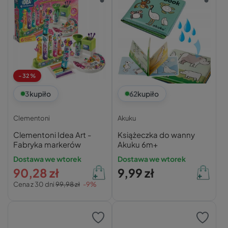
-32%
3
kupiło
62
kupiło
Clementoni
Akuku
Clementoni Idea Art -
Książeczka do wanny
Fabryka markerów
Akuku 6m+
Dostawa we wtorek
Dostawa we wtorek
90,28 zł
9,99 zł
Cena z 30 dni
99,98 zł
-9%