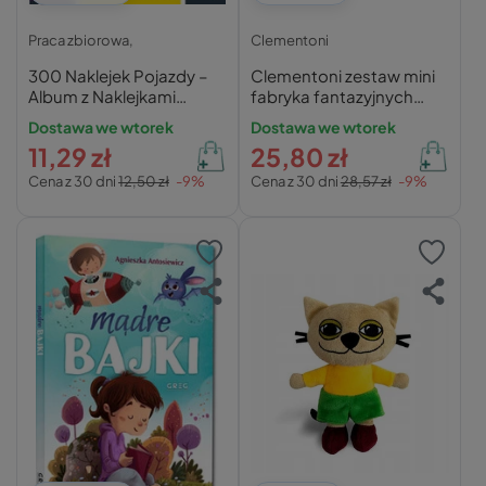
Praca zbiorowa,
Clementoni
300 Naklejek Pojazdy –
Clementoni zestaw mini
Album z Naklejkami
fabryka fantazyjnych
Zielona Sowa
długopisów 18831
Dostawa we wtorek
Dostawa we wtorek
11,29 zł
25,80 zł
Cena z 30 dni
12,50 zł
-9%
Cena z 30 dni
28,57 zł
-9%