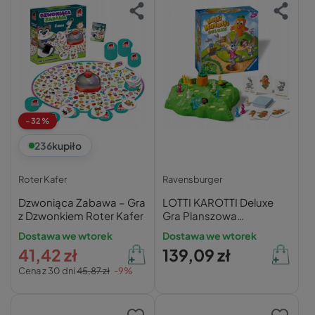
-32%
236
kupiło
Roter Kafer
Ravensburger
Dzwoniąca Zabawa – Gra
LOTTI KAROTTI Deluxe
z Dzwonkiem Roter Kafer
Gra Planszowa
Przygodowa 4+
Dostawa we wtorek
Dostawa we wtorek
Ravensburger
41,42 zł
139,09 zł
Cena z 30 dni
45,87 zł
-9%