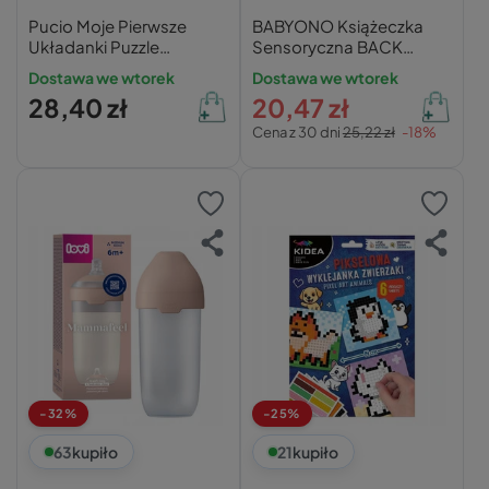
Pucio Moje Pierwsze
BABYONO Książeczka
Układanki Puzzle
Sensoryczna BACK
Percepcja Wzrokowa 1+
WHITE 0M+ 542
Dostawa we wtorek
Dostawa we wtorek
Nasza Księgarnia
28,40 zł
20,47 zł
Cena z 30 dni
25,22 zł
-18%
-32%
-25%
63
kupiło
21
kupiło