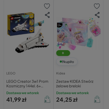
B
9
kupiło
LEGO
Kidea
LEGO Creator 3w1 Prom
Zestaw KIDEA Stwórz
Kosmiczny 144el. 6+
żelowe breloki
31134
Dostawa we wtorek
Dostawa we wtorek
41,99 zł
24,25 zł