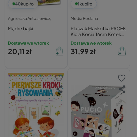
40
kupiło
1
kupiło
Agnieszka Antosiewicz,
Media Rodzina
Mądre bajki
Pluszak Maskotka PACEK
Kicia Kocia 16cm Kotek
Przytulanka 0+ Media
Dostawa we wtorek
Dostawa we wtorek
Rodzina
20,11 zł
31,99 zł