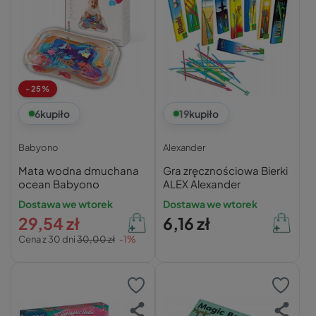
-25%
6
kupiło
19
kupiło
Babyono
Alexander
Mata wodna dmuchana
Gra zręcznościowa Bierki
ocean Babyono
ALEX Alexander
Dostawa we wtorek
Dostawa we wtorek
29,54 zł
6,16 zł
Cena z 30 dni
30,00 zł
-1%