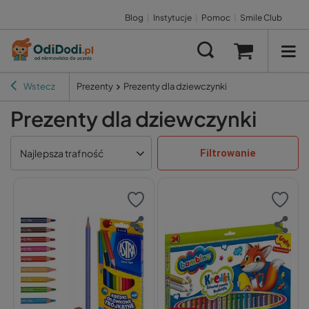
Blog
|
Instytucje
|
Pomoc
|
Smile Club
Wstecz
Prezenty
Prezenty dla dziewczynki
Prezenty dla dziewczynki
Filtrowanie
Najlepsza trafność