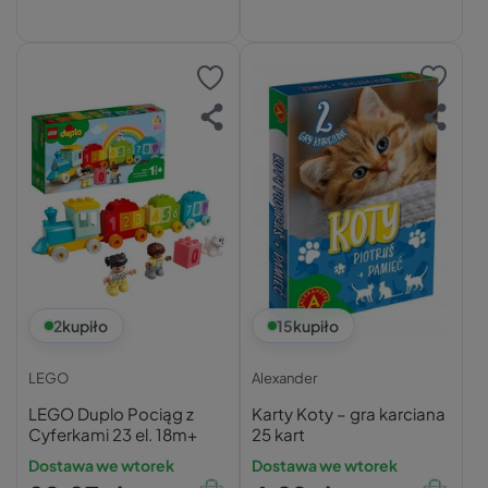
2
kupiło
15
kupiło
LEGO
Alexander
LEGO Duplo Pociąg z
Karty Koty – gra karciana
Cyferkami 23 el. 18m+
25 kart
Dostawa we wtorek
Dostawa we wtorek