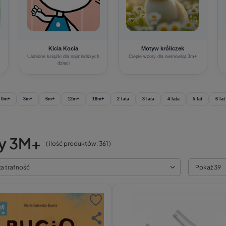
Kicia Kocia
Motyw króliczek
Ulubione książki dla najmłodszych
Ciepłe wzory dla niemowląt 3m+
dzieci
0m+
3m+
6m+
12m+
18m+
2 lata
3 lata
4 lata
5 lat
6 lat
y 3M+
( ilość produktów:
361
)
za trafność
Pokaż 39