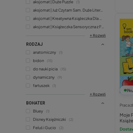
aksjomat | Duże Puzzle
1
aksjomat | Już Czytam Sam. Duże Litery i Podział Na Sylaby
aksjomat | Kreatywna Książeczka Dla Małego Artysty
1
aksjomat | Książeczka Sensoryczna z Filcowymi Naklejkami
+ Rozwiń
RODZAJ
anatomiczny
1
bidon
15
do nauki picia
15
dynamiczny
9
fartuszek
1
9
ku
+ Rozwiń
BOHATER
Praca 
Bluey
1
Moje 
Disney Księżniczki
2
Książ
Feluś i Gucio
2
Dostaw