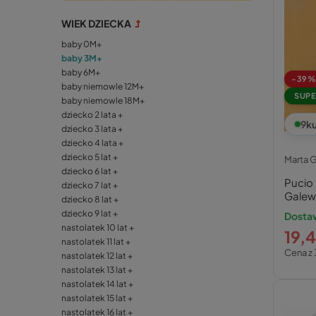
WIEK DZIECKA
baby 0M+
baby 3M+
baby 6M+
-39%
baby niemowle 12M+
SUPE
baby niemowle 18M+
dziecko 2 lata +
9
ku
dziecko 3 lata +
dziecko 4 lata +
dziecko 5 lat +
Marta 
dziecko 6 lat +
Pucio
dziecko 7 lat +
Galew
dziecko 8 lat +
Księga
dziecko 9 lat +
Dostaw
nastolatek 10 lat +
19,4
nastolatek 11 lat +
Cena z 
nastolatek 12 lat +
nastolatek 13 lat +
nastolatek 14 lat +
nastolatek 15 lat +
nastolatek 16 lat +