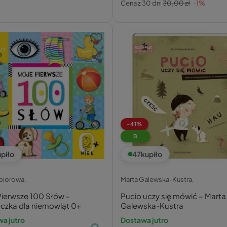
Cena z 30 dni
30,00 zł
-1%
1
1
-41%
B
piło
47
kupiło
zbiorowa,
Marta Galewska-Kustra,
Pierwsze 100 Słów -
Pucio uczy się mówić – Marta
eczka dla niemowląt 0+
Galewska-Kustra
a jutro
Dostawa jutro