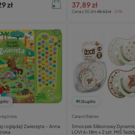
9 zł
37,89 zł
Cena z 30 dni
48,53 zł
-21%
piło
12
kupiło
odgórska,
Canpol Babies
j i oglądaj! Zwierzęta – Anna
Smoczek Silikonowy Dynami
rska
LOVI 6-18m + 2 szt. MIŚ Tedd