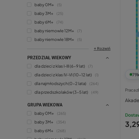
baby 0M+
5
baby 3M+
25
baby 6M+
74
baby niemowle 12M+
7
baby niemowle 18M+
5
+ Rozwiń
PRZEDZIAŁ WIEKOWY
dla dzieci z klas I-III (6-9 lat)
7
79
dla dzieci z klas IV-VI (10-12 lat)
1
dla najmłodszych (0-2 lata)
264
Praca 
dla przedszkolaków (3-5 lat)
49
Akade
GRUPA WIEKOWA
baby 0M+
265
Dostaw
baby 3M+
3,29
354
baby 6M+
268