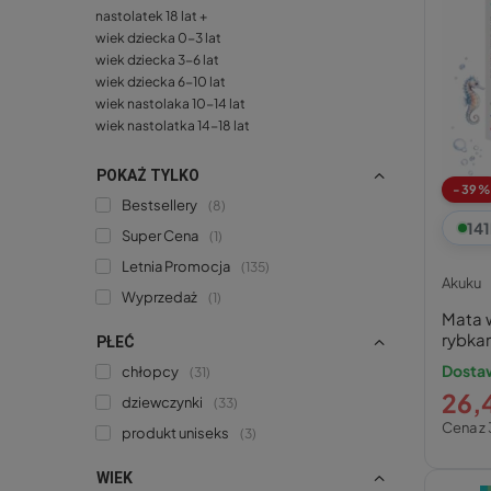
nastolatek 18 lat +
wiek dziecka 0-3 lat
wiek dziecka 3-6 lat
wiek dziecka 6-10 lat
wiek nastolaka 10-14 lat
wiek nastolatka 14-18 lat
POKAŻ TYLKO
-39%
Bestsellery
8
141
Super Cena
1
Letnia Promocja
135
Akuku
Wyprzedaż
1
Mata 
rybka
PŁEĆ
Dostaw
chłopcy
31
26,4
dziewczynki
33
Cena z 
produkt uniseks
3
WIEK