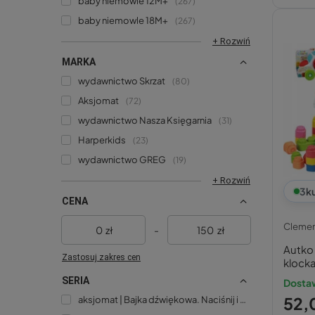
baby niemowle 12M+
267
baby niemowle 18M+
267
+ Rozwiń
MARKA
wydawnictwo Skrzat
80
Aksjomat
72
wydawnictwo Nasza Księgarnia
31
Harperkids
23
wydawnictwo GREG
19
+ Rozwiń
3
k
CENA
Clemen
zł
-
zł
Autko
Zastosuj zakres cen
klock
SERIA
Dostaw
52,0
aksjomat | Bajka dźwiękowa. Naciśnij i posłuchaj!
4