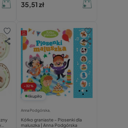
35,51 zł
-32%
4
kupiło
Anna Podgórska,
czny
Kółko graniaste – Piosenki dla
y
maluszka | Anna Podgórska