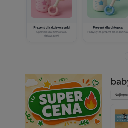
Prezent dla dziewczynki
Prezent dla chłopca
Upominki dla niemowlaka
Pomysły na prezent dla maluszka
dziewczynki
bab
Najleps