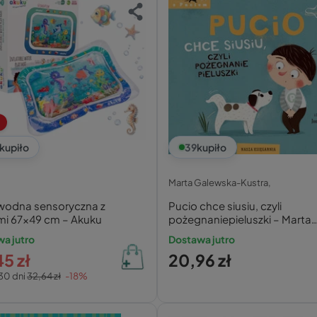
kupiło
39
kupiło
Marta Galewska-Kustra,
wodna sensoryczna z
Pucio chce siusiu, czyli
mi 67x49 cm – Akuku
pożegnaniepieluszki – Marta
Galewska-Kustra
a jutro
Dostawa jutro
5 zł
20,96 zł
30 dni
32,64 zł
-18%