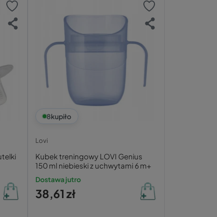
8
kupiło
Lovi
telki
Kubek treningowy LOVI Genius
150 ml niebieski z uchwytami 6 m+
Dostawa jutro
38,61 zł