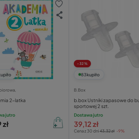
-32%
kupiło
83
kupiło
zbiorowa,
B.Box
mia 2-latka
b.box Ustniki zapasowe do bu
sportowej 2 szt.
a jutro
Dostawa jutro
 zł
39,12 zł
Cena z 30 dni
43,32 zł
-9%