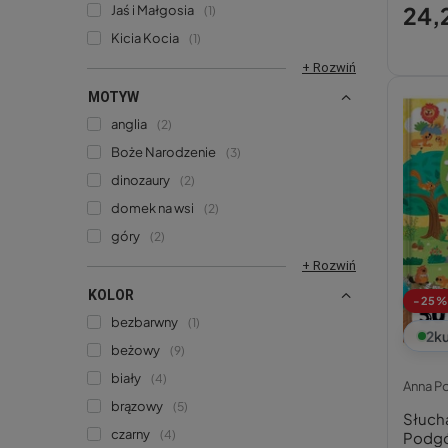
24,2
Jaś i Małgosia
1
Kicia Kocia
1
+ Rozwiń
MOTYW
anglia
2
Boże Narodzenie
3
dinozaury
2
domek na wsi
2
góry
2
+ Rozwiń
KOLOR
-25%
bezbarwny
1
2
ku
beżowy
9
biały
4
Anna P
brązowy
5
Słucha
czarny
4
Podgó