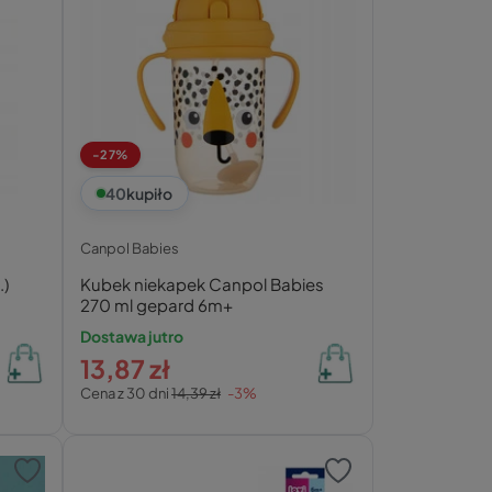
-27%
40
kupiło
Canpol Babies
.)
Kubek niekapek Canpol Babies
270 ml gepard 6m+
Dostawa jutro
13,87 zł
Cena z 30 dni
14,39 zł
-3%