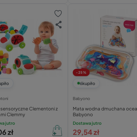
-25%
upiło
6
kupiło
toni
Babyono
 sensoryczne Clementoni z
Mata wodna dmuchana oce
ami Clemmy
Babyono
a jutro
Dostawa jutro
6 zł
29,54 zł