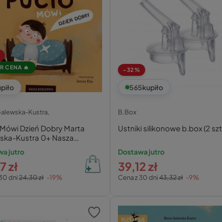
R CENA 🔥
-32%
piło
565
kupiło
Galewska-Kustra,
B.Box
 Mówi Dzień Dobry Marta
Ustniki silikonowe b.box (2 szt
ska-Kustra 0+ Nasza
rnia
a jutro
Dostawa jutro
7 zł
39,12 zł
30 dni
24,30 zł
-19%
Cena z 30 dni
43,32 zł
-9%