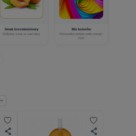
Smak brzoskwiniowy
Mix kolorów
Delikatny smak na start diety
Różnorodne dodatki pełne energii i
stylu