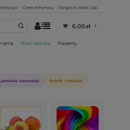
 Instytucji
|
Centrum Pomocy
|
Dołącz do Smile Club
0,00 zł
 mama
Wiek dziecka
Prezenty
armienie niemowląt
Butelki i smoczki