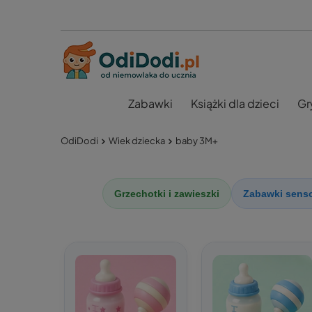
Zabawki
Książki dla dzieci
Gr
OdiDodi
Wiek dziecka
baby 3M+
Grzechotki i zawieszki
Zabawki sens