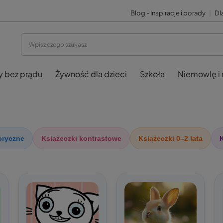
Blog - Inspiracje i porady
|
Dla
y bez prądu
Żywność dla dzieci
Szkoła
Niemowlę i
oryczne
Książeczki kontrastowe
Książeczki 0–2 lata
K