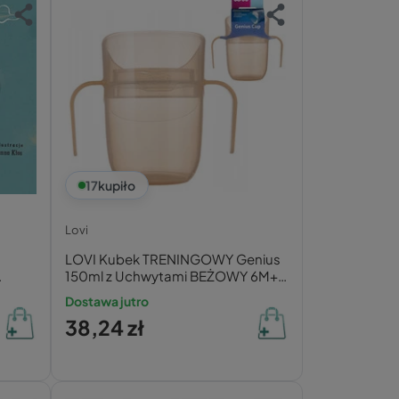
17
kupiło
Lovi
LOVI Kubek TRENINGOWY Genius
150ml z Uchwytami BEŻOWY 6M+
35/368_bei
Dostawa jutro
38,24 zł