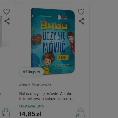
71
kupiło
Anna M. Buszkiewicz,
an
Bubu uczy się mówić. A kuku!
Interaktywna książeczka do
stymulacji mowy dziecka od 6.
Dostawa jutro
miesiąca do 3. roku życia
14,85 zł