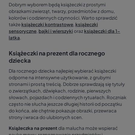
Dobrym wyborem będą książeczki z prostymi
obrazkami zwierząt, twarzy, przedmiotów z domu,
kolorów i codziennych czynności. Warto sprawdzić
także
książeczki kontrastowe
,
książeczki
sensoryczne
,
bajki i wierszyki
oraz
książeczki dla 1-
latka
.
Książeczki na prezent dla rocznego
dziecka
Dla rocznego dziecka najlepiej wybierać książeczki
odporne na intensywne użytkowanie, z grubymi
stronami i prostą treścią. Dobrze sprawdzają się tytuły
o zwierzątkach, dźwiękach, rodzinie, pierwszych
słowach, pojazdach i codziennych rytuałach. Roczniak
często nie słucha jeszcze długiej historii od początku
do końca, ale chętnie pokazuje obrazki, przewraca
strony i wraca do ulubionych scen.
Książeczka na prezent
dla malucha może wspierać
naukę mowy, rozpoznawanie przedmiotów i