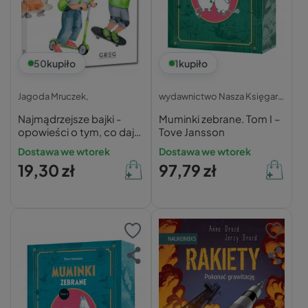
50
kupiło
1
kupiło
Jagoda Mruczek,
wydawnictwo Nasza Księgarnia
Najmądrzejsze bajki -
Muminki zebrane. Tom I –
opowieści o tym, co daje
Tove Jansson
radość
Dostawa we wtorek
Dostawa we wtorek
19,30 zł
97,79 zł