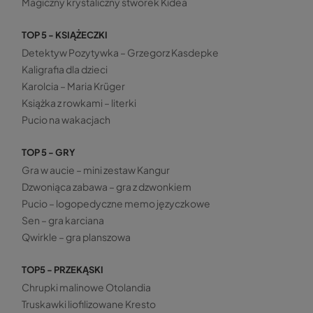
Magiczny krystaliczny stworek Kidea
TOP 5 - KSIĄŻECZKI
Detektyw Pozytywka – Grzegorz Kasdepke
Kaligrafia dla dzieci
Karolcia – Maria Krüger
Książka z rowkami – literki
Pucio na wakacjach
TOP 5 - GRY
Gra w aucie – mini zestaw Kangur
Dzwoniąca zabawa – gra z dzwonkiem
Pucio – logopedyczne memo języczkowe
Sen – gra karciana
Qwirkle – gra planszowa
TOP5 - PRZEKĄSKI
Chrupki malinowe Otolandia
Truskawki liofilizowane Kresto