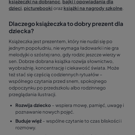
książeczki na dobranoc
,
bajki i opowiadania dla
dzieci
,
picturebooki
oraz
książki na nagrody szkolne
.
Dlaczego książeczka to dobry prezent dla
dziecka?
Książeczka jest prezentem, który nie nudzi się po
jednym popołudniu, nie wymaga ładowarki i nie gra
melodyjki o szóstej rano, gdy rodzic jeszcze wierzy w
sen. Dobrze dobrana książka rozwija słownictwo,
wyobraźnię, koncentrację i ciekawość świata. Może
też stać się częścią codziennych rytuałów –
wspólnego czytania przed snem, spokojnego
odpoczynku po przedszkolu albo rodzinnego
przeglądania ilustracji.
Rozwija dziecko
– wspiera mowę, pamięć, uwagę i
poznawanie nowych pojęć.
Buduje więź
– wspólne czytanie to czas bliskości i
rozmowy.