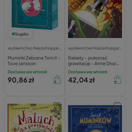
1
kupiło
wydawnictwo Nasza Księgarnia
wydawnictwo Nasza Księgarnia
Muminki Zebrane Tom II –
Rakiety – pokonać
Tove Jansson
grawitację – Anne Drozd,
Jerzy Drozd
Dostawa we wtorek
Dostawa we wtorek
90,86 zł
42,04 zł