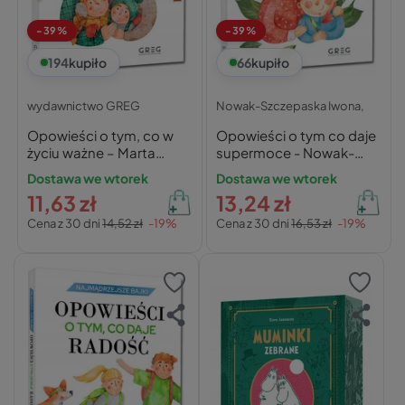
-39%
-39%
194
kupiło
66
kupiło
wydawnictwo GREG
Nowak-Szczepaska Iwona,
Opowieści o tym, co w
Opowieści o tym co daje
życiu ważne – Marta
supermoce - Nowak-
Calik-Tomera
Szczepańska
Dostawa we wtorek
Dostawa we wtorek
11,63 zł
13,24 zł
Cena z 30 dni
14,52 zł
-19%
Cena z 30 dni
16,53 zł
-19%