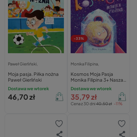
-33%
Paweł Gierliński,
Monika Filipina,
Moja pasja. Piłka nożna
Kosmos Moja Pasja
Paweł Gierliński
Monika Filipina 3+ Nasza
Księgarnia
Dostawa we wtorek
Dostawa we wtorek
46,70 zł
35,79 zł
Cena z 30 dni
40,50 zł
-11%