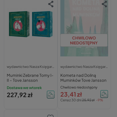
CHWILOWO
NIEDOSTĘPNY
wydawnictwo Nasza Księgarnia
wydawnictwo Nasza Księgarnia
Muminki Zebrane Tomy I-
Kometa nad Doliną
II – Tove Jansson
Muminków Tove Jansson
Dostawa we wtorek
Chwilowo niedostępny
23,41 zł
227,92 zł
Cena z 30 dni
25,92 zł
-9%