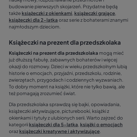
budowanie pierwszych skojarzeń. Przydatne będą
także
książeczki z okienkami
,
książeczki grające
,
książeczki dla 2-latka
oraz serie z bohaterami znanymi
najmłodszym dzieciom.
Książeczki na prezent dla przedszkolaka
Książeczki na prezent dla przedszkolaka
mogą mieć
już dłuższą fabułę, zabawnych bohaterów i więcej
okazji do rozmowy. Dzieci w wieku przedszkolnym lubią
historie o emocjach, przyjaźni, przedszkolu, rodzinie,
zwierzętach, przygodach i codziennych wyzwaniach.
To dobry moment na książki, które nie tylko bawią, ale
też pomagają zrozumieć świat.
Dla przedszkolaka sprawdzą się bajki, opowiadania,
książeczki aktywizujące, picturebooki, książki z
okienkami i tytuły z ulubionych serii. Warto zajrzeć do
kategorii
książeczki dla 5-latka
,
książki o emocjach
oraz
książeczki kreatywne i aktywizujące
.