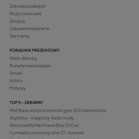
Zdrowe przekąski
Musy owocowe
Zeszyty
Zabawki kreatywne
Dla mamy
PORADNIK PREZENTOWY
Wiek dziecka
Bohaterowie z bajek
Smaki
Kolory
Motywy
TOP 5 - ZABAWKI
Meli Basic klocki konstrukcyjne 300 elementów
Stylistka – magiczny świat mody
Klocki wafle Meli Travel Box 500 el.
Cymbałki chromatyczne 27-tonowe