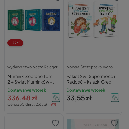
-32%
wydawnictwo Nasza Księgarnia
Nowak-Szczepaska Iwona,
Muminki Zebrane Tom 1-
Pakiet 2w1 Supermoce i
2 + Świat Muminków –
Radość – książki Greg,
zestaw 3 książek
Nowak-Szczepanska
Dostawa we wtorek
Dostawa we wtorek
336,48 zł
33,55 zł
Cena z 30 dni
372,63 zł
-9%