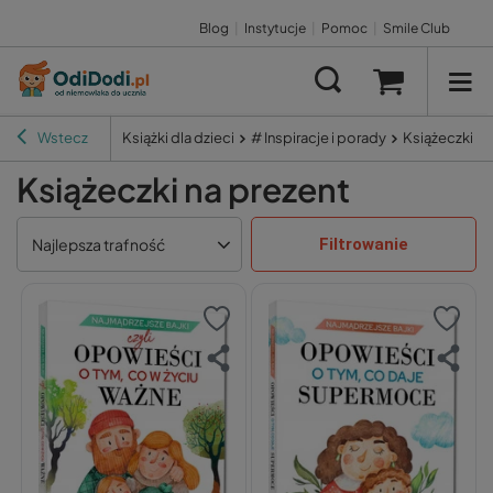
Blog
|
Instytucje
|
Pomoc
|
Smile Club
Wstecz
Książki dla dzieci
# Inspiracje i porady
Książeczki na
Książeczki na prezent
Filtrowanie
Najlepsza trafność