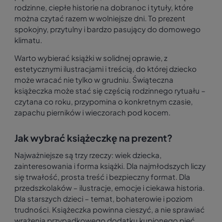
rodzinne, ciepłe historie na dobranoc i tytuły, które
można czytać razem w wolniejsze dni. To prezent
spokojny, przytulny i bardzo pasujący do domowego
klimatu.
Warto wybierać książki w solidnej oprawie, z
estetycznymi ilustracjami i treścią, do której dziecko
może wracać nie tylko w grudniu. Świąteczna
książeczka może stać się częścią rodzinnego rytuału –
czytana co roku, przypomina o konkretnym czasie,
zapachu pierników i wieczorach pod kocem.
Jak wybrać książeczkę na prezent?
Najważniejsze są trzy rzeczy: wiek dziecka,
zainteresowania i forma książki. Dla najmłodszych liczy
się trwałość, prosta treść i bezpieczny format. Dla
przedszkolaków – ilustracje, emocje i ciekawa historia.
Dla starszych dzieci – temat, bohaterowie i poziom
trudności. Książeczka powinna cieszyć, a nie sprawiać
wrażenia przypadkowego dodatku kupionego pięć