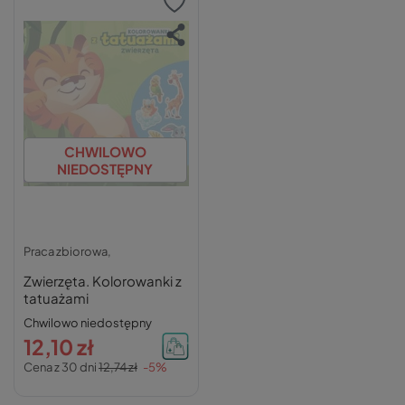
CHWILOWO
NIEDOSTĘPNY
Praca zbiorowa,
Zwierzęta. Kolorowanki z
tatuażami
Chwilowo niedostępny
12,10 zł
Cena z 30 dni
12,74 zł
-5%