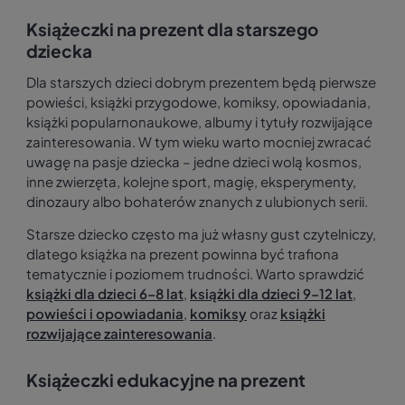
Książeczki na prezent dla starszego
dziecka
Dla starszych dzieci dobrym prezentem będą pierwsze
powieści, książki przygodowe, komiksy, opowiadania,
książki popularnonaukowe, albumy i tytuły rozwijające
zainteresowania. W tym wieku warto mocniej zwracać
uwagę na pasje dziecka – jedne dzieci wolą kosmos,
inne zwierzęta, kolejne sport, magię, eksperymenty,
dinozaury albo bohaterów znanych z ulubionych serii.
Starsze dziecko często ma już własny gust czytelniczy,
dlatego książka na prezent powinna być trafiona
tematycznie i poziomem trudności. Warto sprawdzić
książki dla dzieci 6–8 lat
,
książki dla dzieci 9–12 lat
,
powieści i opowiadania
,
komiksy
oraz
książki
rozwijające zainteresowania
.
Książeczki edukacyjne na prezent