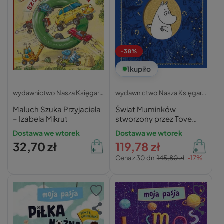
-38%
1
kupiło
wydawnictwo Nasza Księgarnia
wydawnictwo Nasza Księgarnia
Maluch Szuka Przyjaciela
Świat Muminków
– Izabela Mikrut
stworzony przez Tove
Jansson
Dostawa we wtorek
Dostawa we wtorek
32,70 zł
119,78 zł
Cena z 30 dni
145,80 zł
-17%