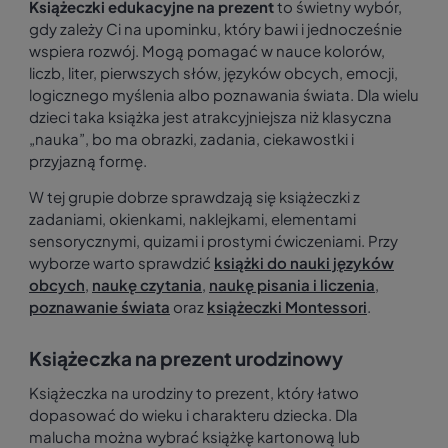
Książeczki edukacyjne na prezent
to świetny wybór,
gdy zależy Ci na upominku, który bawi i jednocześnie
wspiera rozwój. Mogą pomagać w nauce kolorów,
liczb, liter, pierwszych słów, języków obcych, emocji,
logicznego myślenia albo poznawania świata. Dla wielu
dzieci taka książka jest atrakcyjniejsza niż klasyczna
„nauka”, bo ma obrazki, zadania, ciekawostki i
przyjazną formę.
W tej grupie dobrze sprawdzają się książeczki z
zadaniami, okienkami, naklejkami, elementami
sensorycznymi, quizami i prostymi ćwiczeniami. Przy
wyborze warto sprawdzić
książki do nauki języków
obcych
,
naukę czytania
,
naukę pisania i liczenia
,
poznawanie świata
oraz
książeczki Montessori
.
Książeczka na prezent urodzinowy
Książeczka na urodziny to prezent, który łatwo
dopasować do wieku i charakteru dziecka. Dla
malucha można wybrać książkę kartonową lub