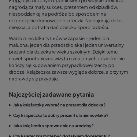
Mogą być drobnym upominkiem po wizycie u lekarza,
nagrodą za mały sukces, prezentem od dziadków,
niespodzianką na podróż albo sposobem na
rozpoczęcie domowej biblioteczki. Nie zajmują dużo
miejsca, a potrafią dać dziecku sporo radości.
Warto mieć kilka tytułów w zapasie – jeden dla
malucha, jeden dla przedszkolaka i jeden uniwersalny
prezent dla dziecka w wieku szkolnym. Dzięki temu
nawet spontaniczna wizyta u znajomych z dziećmi nie
kończy się kupowaniem przypadkowej rzeczy po
drodze. Książeczka zawsze wygląda dobrze, a przy tym
naprawdę się przydaje.
Najczęściej zadawane pytania
Jaką książeczkę wybrać na prezent dla dziecka?
Czy książeczka to dobry prezent dla niemowlaka?
Jaka książeczka sprawdzi się na urodziny?
Czy książeczka może być dodatkiem do prezentu?