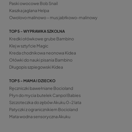
Paski owocowe Bob Snail
Kaszka jaglana Helpa
Owolovo malinowo – mus jabłkowo-malinowy
TOP 5 - WYPRAWKA SZKOLNA
Kredki ołówkowe grube Bambino
Klej w sztyfcie Magic
Kreda chodnikowa neonowa Kidea
Ołówki do nauki pisania Bambino
Długopis szpiegowski Kidea
TOP 5 - MAMA I DZIECKO
Ręczniczki bawełniane Bocioland
Płyn do mycia butelek Canpol Babies
Szczoteczka do zębów Akuku 0-2 lata
Patyczki z ogranicznikiem Bocioland
Mata wodna sensoryczna Akuku