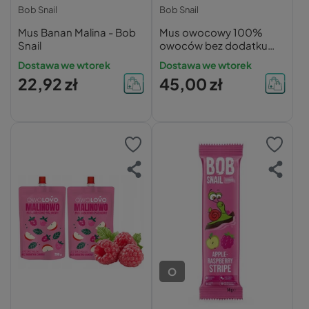
Bob Snail
Bob Snail
Mus Banan Malina - Bob
Mus owocowy 100%
Snail
owoców bez dodatku
cukru BOB SNAIL Banan
Dostawa we wtorek
Dostawa we wtorek
Malina 10х120 g
22,92 zł
45,00 zł
O