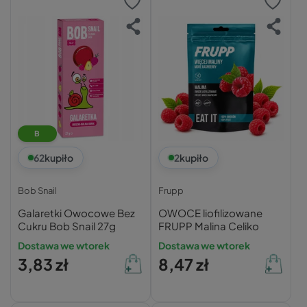
B
62
kupiło
2
kupiło
Bob Snail
Frupp
Galaretki Owocowe Bez
OWOCE liofilizowane
Cukru Bob Snail 27g
FRUPP Malina Celiko
Dostawa we wtorek
Dostawa we wtorek
3,83 zł
8,47 zł