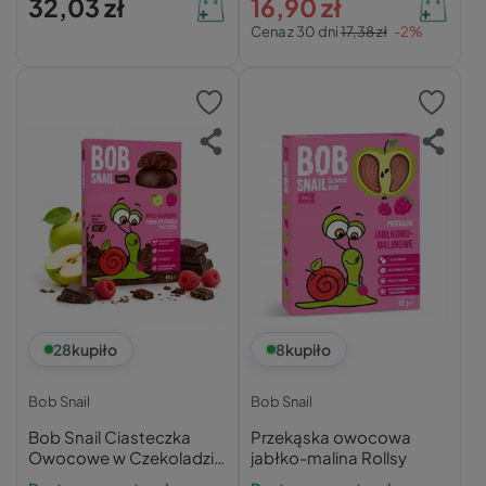
32,03 zł
16,90 zł
Cena z 30 dni
17,38 zł
-2%
28
kupiło
8
kupiło
Bob Snail
Bob Snail
Bob Snail Ciasteczka
Przekąska owocowa
Owocowe w Czekoladzie
jabłko-malina Rollsy
Jabłko-Malina 60g