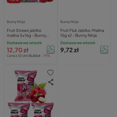
Bunny Ninja
Bunny Ninja
Fruit Straws jabłko
Fruit Fluk Jabłko-Malina
malina 5x16g - Bunny
15g x2 - Bunny Ninja
Ninja
Dostawa we wtorek
Dostawa we wtorek
12,70 zł
9,72 zł
Cena z 30 dni
15,83 zł
-19%