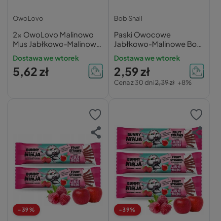
OwoLovo
Bob Snail
2x OwoLovo Malinowo
Paski Owocowe
Mus Jabłkowo-Malinowy
Jabłkowo-Malinowe Bob
Dla Dzieci 200g
Snail
Dostawa we wtorek
Dostawa we wtorek
5,62 zł
2,59 zł
Cena z 30 dni
2,39 zł
+8%
-39%
-39%