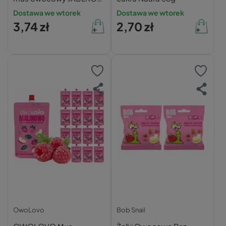
MALINA PORZECZKA
Dostawa we wtorek
Dostawa we wtorek
200g SMAK 3 owoce
3,74 zł
2,70 zł
OwoLovo
Bob Snail