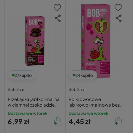
27
kupiło
24
kupiło
Bob Snail
Bob Snail
Przekąska jabłko-malina
Rolki owocowe
w ciemnej czekoladzie
jabłkowo-malinowe bez
Bob Snail 30g
cukru 30g
Dostawa we wtorek
Dostawa we wtorek
6,99 zł
4,45 zł