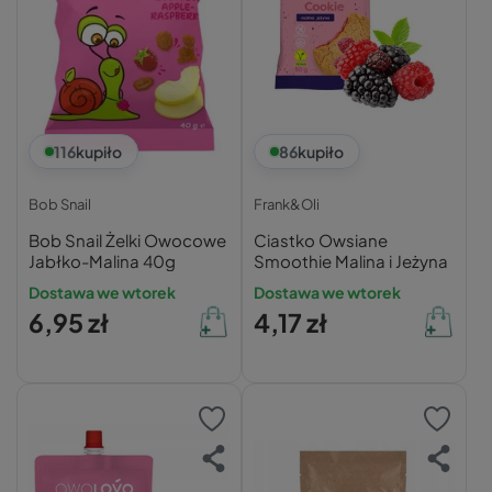
116
kupiło
86
kupiło
Bob Snail
Frank&Oli
Bob Snail Żelki Owocowe
Ciastko Owsiane
Jabłko-Malina 40g
Smoothie Malina i Jeżyna
Dostawa we wtorek
Dostawa we wtorek
6,95 zł
4,17 zł