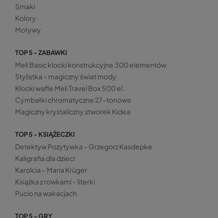
Smaki
Kolory
Motywy
TOP 5 - ZABAWKI
Meli Basic klocki konstrukcyjne 300 elementów
Stylistka – magiczny świat mody
Klocki wafle Meli Travel Box 500 el.
Cymbałki chromatyczne 27-tonowe
Magiczny krystaliczny stworek Kidea
TOP 5 - KSIĄŻECZKI
Detektyw Pozytywka – Grzegorz Kasdepke
Kaligrafia dla dzieci
Karolcia – Maria Krüger
Książka z rowkami – literki
Pucio na wakacjach
TOP 5 - GRY