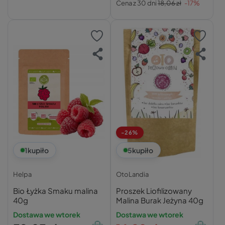
Cena z 30 dni
18,06 zł
-17%
-26%
1
kupiło
5
kupiło
Helpa
OtoLandia
Bio Łyżka Smaku malina
Proszek Liofilizowany
40g
Malina Burak Jeżyna 40g
Dostawa we wtorek
Dostawa we wtorek