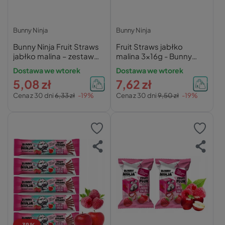
Bunny Ninja
Bunny Ninja
Bunny Ninja Fruit Straws
Fruit Straws jabłko
jabłko malina – zestaw
malina 3x16g - Bunny
2x16g
Ninja
Dostawa we wtorek
Dostawa we wtorek
5,08 zł
7,62 zł
Cena z 30 dni
6,33 zł
-19%
Cena z 30 dni
9,50 zł
-19%
-39%