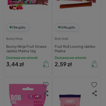
78
kupiło
169
kupiło
Bunny Ninja
Bob Snail
Bunny Ninja Fruit Straws
Fruit Roll Looong Jabłko
Jabłko Malina 16g
Malina
Dostawa we wtorek
Dostawa we wtorek
3,44 zł
2,59 zł