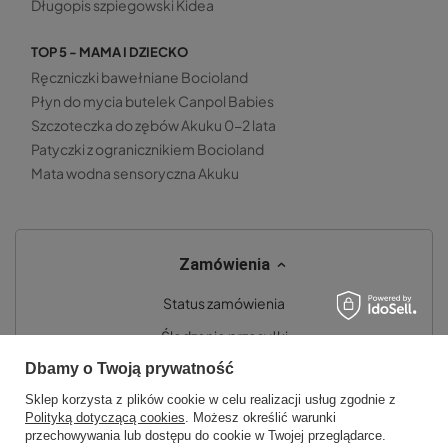
Długopis szpiegowski Kidea
TOP 5 - MAMA I DZIECKO
Ręczniczki bawełniane Bocioland
Płyn do mycia butelek Canpol Babies
Szczoteczka do zębów Akuku 0-2 lata
Patyczki z ogranicznikiem Bocioland
Mata wodna sensoryczna Akuku
Zamówienia
Status zamówienia
Śledzenie przesyłki
Dbamy o Twoją prywatność
Chcę zareklamować produkt
Sklep korzysta z plików cookie w celu realizacji usług zgodnie z
Chcę zwrócić produkt
Polityką dotyczącą cookies
. Możesz określić warunki
Chcę wymienić towar
przechowywania lub dostępu do cookie w Twojej przeglądarce.