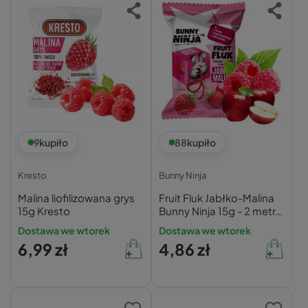
9
kupiło
88
kupiło
Kresto
Bunny Ninja
Malina liofilizowana grys
Fruit Fluk Jabłko-Malina
15g Kresto
Bunny Ninja 15g - 2 metry
owocowej zabawy bez
Dostawa we wtorek
Dostawa we wtorek
cukru
6,99 zł
4,86 zł