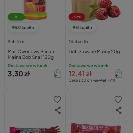
B
-32%
581
kupiło
61
kupiło
Bob Snail
OtoLandia
Mus Owocowy Banan
Liofilizowane Maliny 20g
Malina Bob Snail 120g
Dostawa we wtorek
Dostawa we wtorek
3,30 zł
12,41 zł
Cena z 30 dni
13,74 zł
-9%