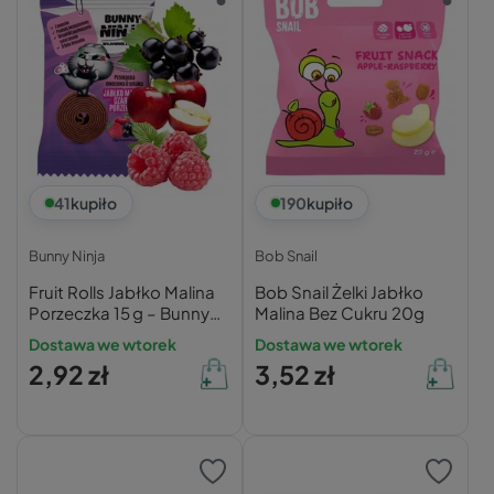
41
kupiło
190
kupiło
Bunny Ninja
Bob Snail
Fruit Rolls Jabłko Malina
Bob Snail Żelki Jabłko
Porzeczka 15 g – Bunny
Malina Bez Cukru 20g
Ninja
Dostawa we wtorek
Dostawa we wtorek
2,92 zł
3,52 zł