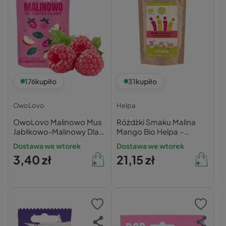
176
kupiło
31
kupiło
OwoLovo
Helpa
OwoLovo Malinowo Mus
Różdżki Smaku Malina
Jabłkowo-Malinowy Dla
Mango Bio Helpa –
Dzieci 200g
ekologiczne owoce
Dostawa we wtorek
Dostawa we wtorek
liofilizowane
3,40 zł
21,15 zł