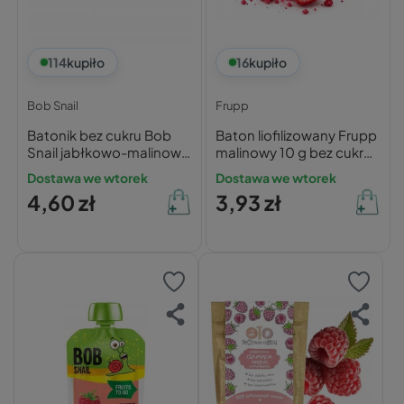
114
kupiło
16
kupiło
Bob Snail
Frupp
Batonik bez cukru Bob
Baton liofilizowany Frupp
Snail jabłkowo-malinowy
malinowy 10 g bez cukru
35g
bez glutenu
Dostawa we wtorek
Dostawa we wtorek
4,60 zł
3,93 zł