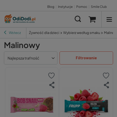
Blog
|
Instytucje
|
Pomoc
|
Smile Club
Wstecz
Żywność dla dzieci
Wybierz według smaku
Malinow
Malinowy
Filtrowanie
Najlepsza trafność