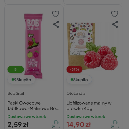
B
-37%
98
kupiło
8
kupiło
Bob Snail
OtoLandia
Paski Owocowe
Liofilizowane maliny w
Jabłkowo-Malinowe Bob
proszku 40g
Snail
Dostawa we wtorek
Dostawa we wtorek
2,59 zł
14,90 zł