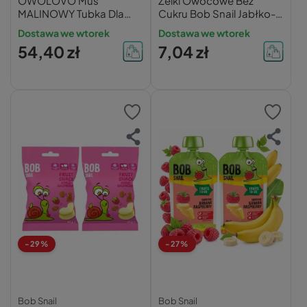
OWOLOVO Mus
Żelki Owocowe Bez
MALINOWY Tubka Dla
Cukru Bob Snail Jabłko-
Dzieci Dorosłych
Malina
Dostawa we wtorek
Dostawa we wtorek
16x200g ZESTAW
54,40 zł
7,04 zł
-29%
-27%
Bob Snail
Bob Snail