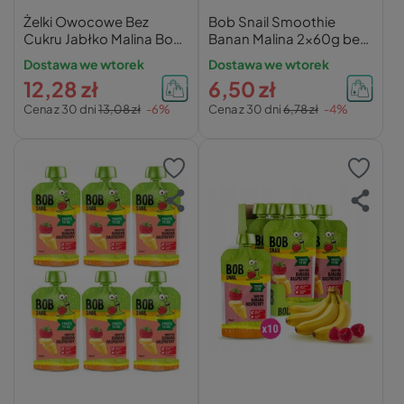
Żelki Owocowe Bez
Bob Snail Smoothie
Cukru Jabłko Malina Bob
Banan Malina 2x60g bez
Snail
cukru
Dostawa we wtorek
Dostawa we wtorek
12,28 zł
6,50 zł
Cena z 30 dni
13,08 zł
-6%
Cena z 30 dni
6,78 zł
-4%