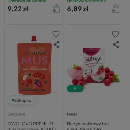
Dostawa we wtorek
Dostawa we wtorek
9,22 zł
6,89 zł
N
25
kupiło
OwoLovo
Naura
OWOLOVO PREMIUM
Budyń malinowy bez
mus owocowy JABŁKO
cukru Naura 38g