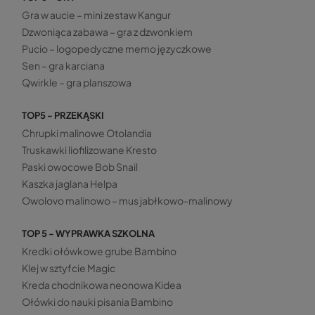
Gra w aucie – mini zestaw Kangur
Dzwoniąca zabawa – gra z dzwonkiem
Pucio – logopedyczne memo języczkowe
Sen – gra karciana
Qwirkle – gra planszowa
TOP5 - PRZEKĄSKI
Chrupki malinowe Otolandia
Truskawki liofilizowane Kresto
Paski owocowe Bob Snail
Kaszka jaglana Helpa
Owolovo malinowo – mus jabłkowo-malinowy
TOP 5 - WYPRAWKA SZKOLNA
Kredki ołówkowe grube Bambino
Klej w sztyfcie Magic
Kreda chodnikowa neonowa Kidea
Ołówki do nauki pisania Bambino