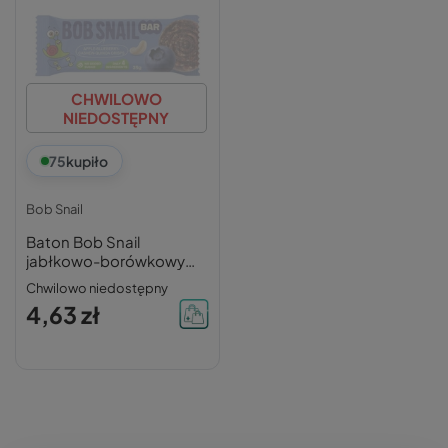
CHWILOWO
NIEDOSTĘPNY
75
kupiło
Bob Snail
Baton Bob Snail
jabłkowo-borówkowy
bez cukru 35g
Chwilowo niedostępny
4,63 zł