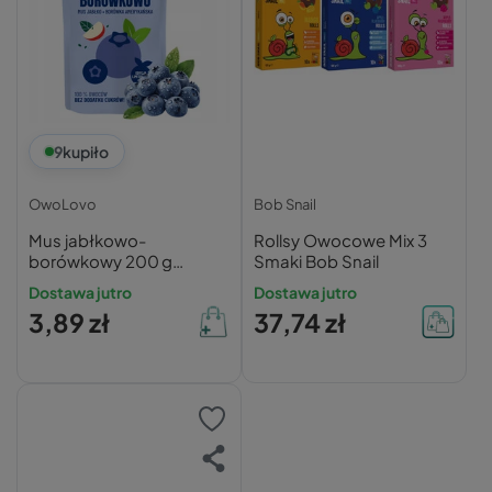
9
kupiło
OwoLovo
Bob Snail
Mus jabłkowo-
Rollsy Owocowe Mix 3
borówkowy 200 g
Smaki Bob Snail
OwoLovo
Dostawa jutro
Dostawa jutro
3,89 zł
37,74 zł