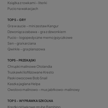
Książka z rowkami – literki
Pucio na wakacjach
TOP 5 - GRY
Gra w aucie – mini zestaw Kangur
Dzwoniąca zabawa – gra z dzwonkiem
Pucio – logopedyczne memo języczkowe
Sen – gra karciana
Qwirkle – gra planszowa
TOP5 - PRZEKĄSKI
Chrupki malinowe Otolandia
Truskawki liofilizowane Kresto
Paski owocowe Bob Snail
Kaszka jaglana Helpa
Owolovo malinowo – mus jabłkowo-malinowy
TOP 5 - WYPRAWKA SZKOLNA
Kredki ołówkowe grube Bambino