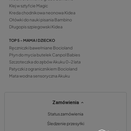
Klej w sztyfcie Magic
Kreda chodnikowa neonowa Kidea
Ołówki do nauki pisania Bambino
Długopis szpiegowski Kidea
TOP 5 - MAMA I DZIECKO
Ręczniczki bawełniane Bocioland
Płyn do mycia butelek Canpol Babies
Szczoteczka do zębów Akuku 0-2 lata
Patyczki z ogranicznikiem Bocioland
Mata wodna sensoryczna Akuku
Zamówienia
Status zamówienia
Śledzenie przesyłki