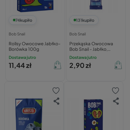
74
kupiło
131
kupiło
Bob Snail
Bob Snail
Rollsy Owocowe Jabłko-
Przekąska Owocowa
Borówka 100g
Bob Snail - Jabłko,
Gruszka, Borówka 14g
Dostawa jutro
Dostawa jutro
11,44 zł
2,90 zł