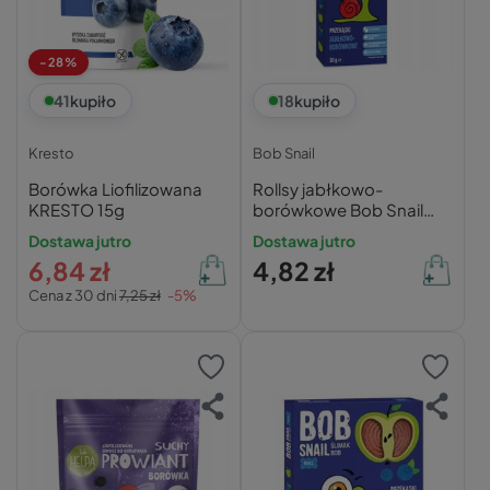
-28%
41
kupiło
18
kupiło
Kresto
Bob Snail
Borówka Liofilizowana
Rollsy jabłkowo-
KRESTO 15g
borówkowe Bob Snail
30g bez cukru
Dostawa jutro
Dostawa jutro
6,84 zł
4,82 zł
Cena z 30 dni
7,25 zł
-5%