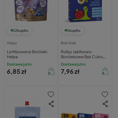
22
kupiło
5
kupiło
Helpa
Bob Snail
Liofilizowane Borówki
Rollsy Jabłkowo-
Helpa
Borówkowe Bez Cukru
Bob Snail
Dostawa jutro
Dostawa jutro
6,85 zł
7,96 zł