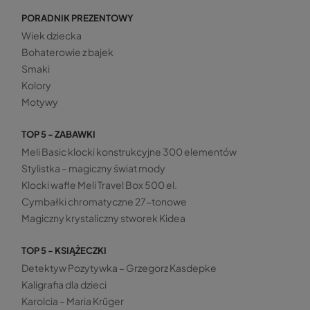
PORADNIK PREZENTOWY
Wiek dziecka
Bohaterowie z bajek
Smaki
Kolory
Motywy
TOP 5 - ZABAWKI
Meli Basic klocki konstrukcyjne 300 elementów
Stylistka – magiczny świat mody
Klocki wafle Meli Travel Box 500 el.
Cymbałki chromatyczne 27-tonowe
Magiczny krystaliczny stworek Kidea
TOP 5 - KSIĄŻECZKI
Detektyw Pozytywka – Grzegorz Kasdepke
Kaligrafia dla dzieci
Karolcia – Maria Krüger