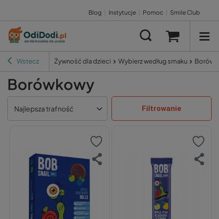
Blog
|
Instytucje
|
Pomoc
|
Smile Club
Wstecz
Żywność dla dzieci
Wybierz według smaku
Borówk
Borówkowy
Filtrowanie
Najlepsza trafność