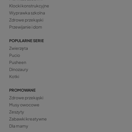
Klocki konstrukcyjne
Wyprawka szkolna
Zdrowe przekąski
Przewijanie i dom
POPULARNE SERIE
Zwierzęta
Pucio
Pusheen
Dinozaury
Kotki
PROMOWANE
Zdrowe przekąski
Musy owocowe
Zeszyty
Zabawki kreatywne
Dla mamy