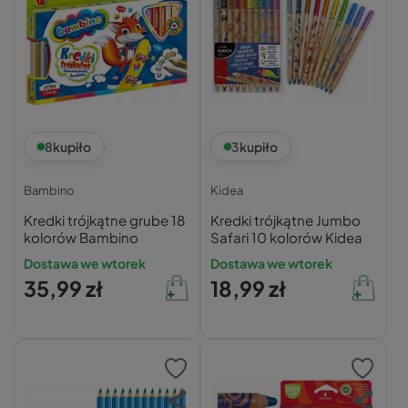
8
kupiło
3
kupiło
Bambino
Kidea
Kredki trójkątne grube 18
Kredki trójkątne Jumbo
kolorów Bambino
Safari 10 kolorów Kidea
Dostawa we wtorek
Dostawa we wtorek
35,99 zł
18,99 zł