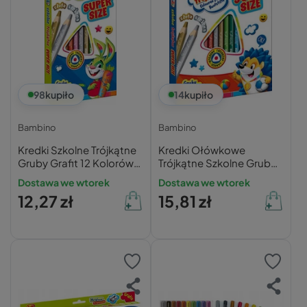
98
kupiło
14
kupiło
Bambino
Bambino
Kredki Szkolne Trójkątne
Kredki Ołówkowe
Gruby Grafit 12 Kolorów
Trójkątne Szkolne Grube
Bambino
Grafity 18kol. +
Dostawa we wtorek
Dostawa we wtorek
Temperówka Bambino
12,27 zł
15,81 zł