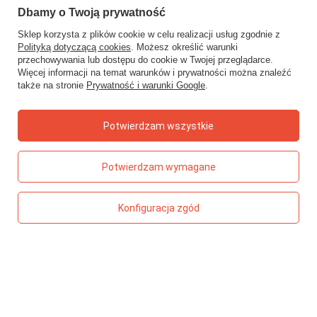
TOP 5 - ZABAWKI
Dbamy o Twoją prywatność
Meli Basic klocki konstrukcyjne 300 elementów
Sklep korzysta z plików cookie w celu realizacji usług zgodnie z
Stylistka – magiczny świat mody
Polityką dotyczącą cookies
. Możesz określić warunki
Klocki wafle Meli Travel Box 500 el.
przechowywania lub dostępu do cookie w Twojej przeglądarce.
Więcej informacji na temat warunków i prywatności można znaleźć
Cymbałki chromatyczne 27-tonowe
także na stronie
Prywatność i warunki Google
.
Magiczny krystaliczny stworek Kidea
Potwierdzam wszystkie
TOP 5 - KSIĄŻECZKI
Detektyw Pozytywka – Grzegorz Kasdepke
Kaligrafia dla dzieci
Potwierdzam wymagane
Karolcia – Maria Krüger
Książka z rowkami – literki
Konfiguracja zgód
Pucio na wakacjach
TOP 5 - GRY
Gra w aucie – mini zestaw Kangur
Dzwoniąca zabawa – gra z dzwonkiem
Pucio – logopedyczne memo języczkowe
Sen – gra karciana