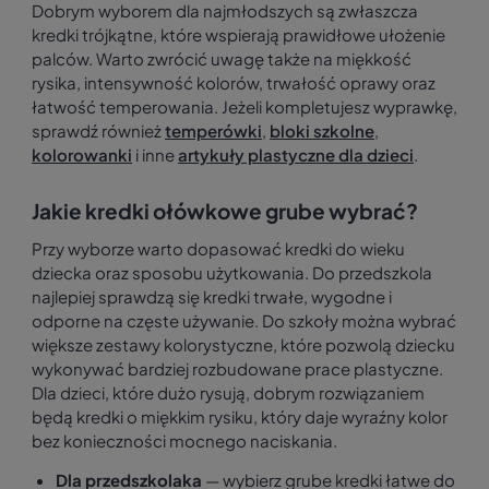
Dobrym wyborem dla najmłodszych są zwłaszcza
kredki trójkątne, które wspierają prawidłowe ułożenie
palców. Warto zwrócić uwagę także na miękkość
rysika, intensywność kolorów, trwałość oprawy oraz
łatwość temperowania. Jeżeli kompletujesz wyprawkę,
sprawdź również
temperówki
,
bloki szkolne
,
kolorowanki
i inne
artykuły plastyczne dla dzieci
.
Jakie kredki ołówkowe grube wybrać?
Przy wyborze warto dopasować kredki do wieku
dziecka oraz sposobu użytkowania. Do przedszkola
najlepiej sprawdzą się kredki trwałe, wygodne i
odporne na częste używanie. Do szkoły można wybrać
większe zestawy kolorystyczne, które pozwolą dziecku
wykonywać bardziej rozbudowane prace plastyczne.
Dla dzieci, które dużo rysują, dobrym rozwiązaniem
będą kredki o miękkim rysiku, który daje wyraźny kolor
bez konieczności mocnego naciskania.
Dla przedszkolaka
— wybierz grube kredki łatwe do