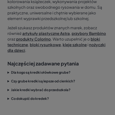
kolorowania książeczek, wykonywania projektów
szkolnych oraz swobodnego rysowania w domu. Są
praktyczne, uniwersalne i chętnie wybierane jako
element wyprawki przedszkolnej lub szkolnej.
Jeżeli szukasz produktów znanych marek, zobacz
również
artykuły plastyczne Astra
,
przybory Bambino
oraz
produkty Colorino
. Warto uzupełnić je o
bloki
techniczne
,
bloki rysunkowe
,
kleje szkolne
i
nożyczki
dla dzieci
.
Najczęściej zadawane pytania
Dla kogo są kredki ołówkowe grube?
Czy grube kredki są lepsze od cienkich?
Jakie kredki wybrać do przedszkola?
Co dokupić do kredek?