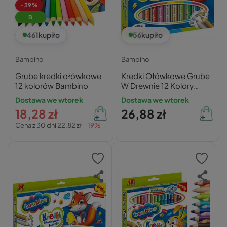
-39%
B
461
kupiło
56
kupiło
Bambino
Bambino
Grube kredki ołówkowe
Kredki Ołówkowe Grube
12 kolorów Bambino
W Drewnie 12 Kolory
Złota Srebrna +
Dostawa we wtorek
Dostawa we wtorek
Metalowa Temperówka
18,28 zł
26,88 zł
Cena z 30 dni
22,82 zł
-19%