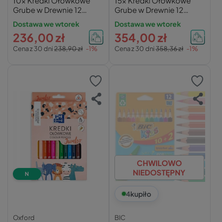
10x Kredki Ołówkowe
15x Kredki Ołówkowe
Grube w Drewnie 12
Grube w Drewnie 12
Kolory Złota Srebrna +
Kolory Złota Srebrna +
Dostawa we wtorek
Dostawa we wtorek
Temperówka
Temperówka
236,00 zł
354,00 zł
Cena z 30 dni
238,90 zł
-1%
Cena z 30 dni
358,36 zł
-1%
CHWILOWO
NIEDOSTĘPNY
N
4
kupiło
Oxford
BIC