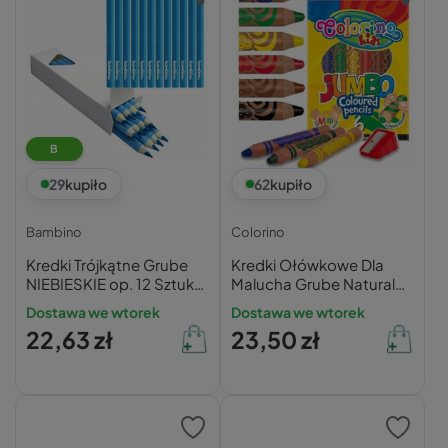
B
29
kupiło
62
kupiło
Bambino
Colorino
Kredki Trójkątne Grube
Kredki Ołówkowe Dla
NIEBIESKIE op. 12 Sztuk
Malucha Grube Naturalne
Bambino
Drewno 6kol. Colorino
Dostawa we wtorek
Dostawa we wtorek
33121
22,63 zł
23,50 zł