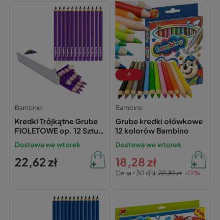
P
Bambino
Bambino
Kredki Trójkątne Grube
Grube kredki ołówkowe
FIOLETOWE op. 12 Sztuk
12 kolorów Bambino
Bambino
Dostawa we wtorek
Dostawa we wtorek
22,62 zł
18,28 zł
Cena z 30 dni:
22,82 zł
-19%