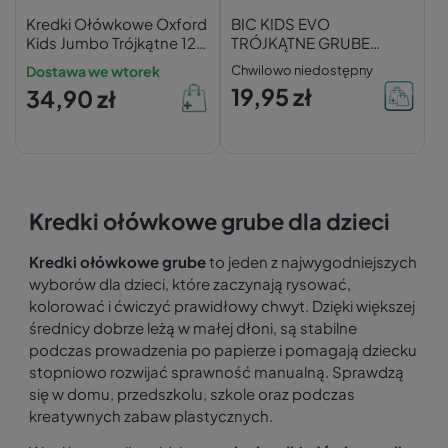
Kredki Ołówkowe Oxford
BIC KIDS EVO
Kids Jumbo Trójkątne 12
TRÓJKĄTNE GRUBE
Kolorów
KREDKI OŁÓWKOWE
Dostawa we wtorek
Chwilowo niedostępny
12KOL
19,95 zł
34,90 zł
Kredki ołówkowe grube dla dzieci
Kredki ołówkowe grube
to jeden z najwygodniejszych
wyborów dla dzieci, które zaczynają rysować,
kolorować i ćwiczyć prawidłowy chwyt. Dzięki większej
średnicy dobrze leżą w małej dłoni, są stabilne
podczas prowadzenia po papierze i pomagają dziecku
stopniowo rozwijać sprawność manualną. Sprawdzą
się w domu, przedszkolu, szkole oraz podczas
kreatywnych zabaw plastycznych.