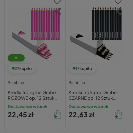
B
27
kupiło
17
kupiło
Bambino
Bambino
Kredki Trójkątne Grube
Kredki Trójkątne Grube
RÓŻOWE op. 12 Sztuk
CZARNE op. 12 Sztuk
Bambino
Bambino
Dostawa we wtorek
Dostawa we wtorek
22,45 zł
22,63 zł