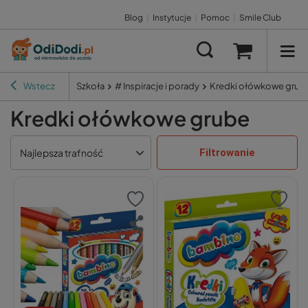
Blog
|
Instytucje
|
Pomoc
|
Smile Club
Wstecz
Szkoła
# Inspiracje i porady
Kredki ołówkowe grub
Kredki ołówkowe grube
Filtrowanie
Najlepsza trafność