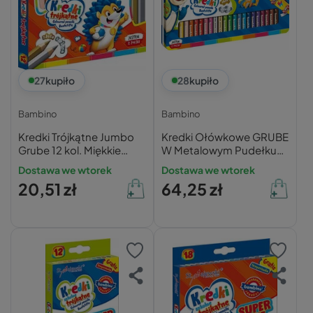
27
kupiło
28
kupiło
Bambino
Bambino
Kredki Trójkątne Jumbo
Kredki Ołówkowe GRUBE
Grube 12 kol. Miękkie
W Metalowym Pudełku
Złota Srebrna Kredka
26 szt. + Temperówka
Dostawa we wtorek
Dostawa we wtorek
Bambino
Bambino
20,51 zł
64,25 zł