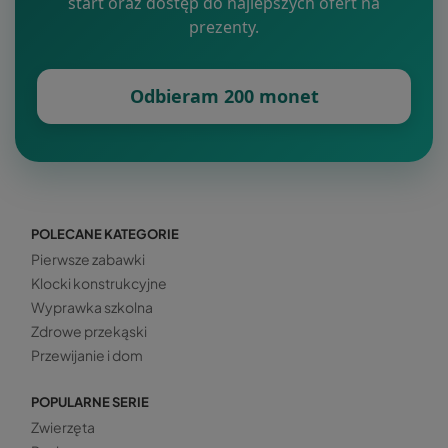
start oraz dostęp do najlepszych ofert na
prezenty.
Odbieram 200 monet
POLECANE KATEGORIE
Pierwsze zabawki
Klocki konstrukcyjne
Wyprawka szkolna
Zdrowe przekąski
Przewijanie i dom
POPULARNE SERIE
Zwierzęta