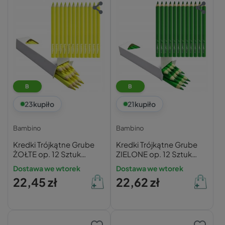
B
B
23
kupiło
21
kupiło
Bambino
Bambino
Kredki Trójkątne Grube
Kredki Trójkątne Grube
ŻOŁTE op. 12 Sztuk
ZIELONE op. 12 Sztuk
Bambino
Bambino
Dostawa we wtorek
Dostawa we wtorek
22,45 zł
22,62 zł