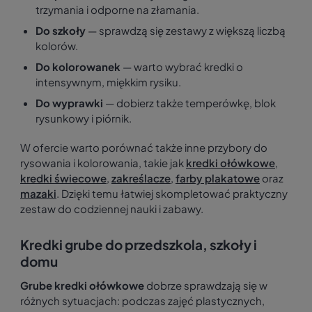
trzymania i odporne na złamania.
Do szkoły
— sprawdzą się zestawy z większą liczbą
kolorów.
Do kolorowanek
— warto wybrać kredki o
intensywnym, miękkim rysiku.
Do wyprawki
— dobierz także temperówkę, blok
rysunkowy i piórnik.
W ofercie warto porównać także inne przybory do
rysowania i kolorowania, takie jak
kredki ołówkowe
,
kredki świecowe
,
zakreślacze
,
farby plakatowe
oraz
mazaki
. Dzięki temu łatwiej skompletować praktyczny
zestaw do codziennej nauki i zabawy.
Kredki grube do przedszkola, szkoły i
domu
Grube kredki ołówkowe
dobrze sprawdzają się w
różnych sytuacjach: podczas zajęć plastycznych,