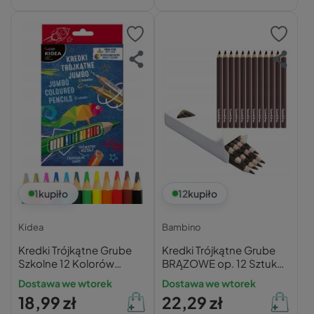
1
kupiło
12
kupiło
Kidea
Bambino
Kredki Trójkątne Grube
Kredki Trójkątne Grube
Szkolne 12 Kolorów
BRĄZOWE op. 12 Sztuk
Jumbo Kidea KTG12KA
Bambino
Dostawa we wtorek
Dostawa we wtorek
18,99 zł
22,29 zł