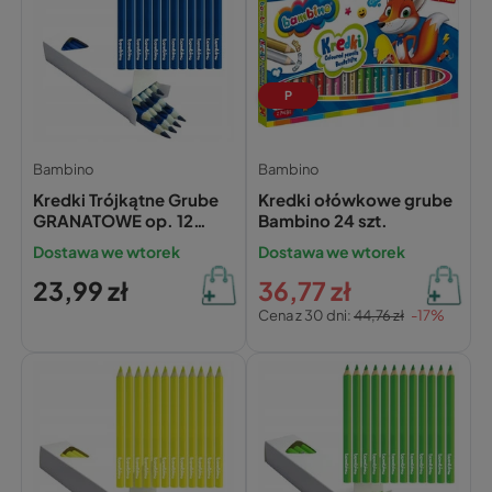
P
Bambino
Bambino
Kredki Trójkątne Grube
Kredki ołówkowe grube
GRANATOWE op. 12
Bambino 24 szt.
Sztuk Bambino
Dostawa we wtorek
Dostawa we wtorek
23,99 zł
36,77 zł
Cena z 30 dni:
44,76 zł
-17%