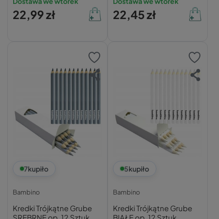
Dostawa we wtorek
Dostawa we wtorek
22,99 zł
22,45 zł
7
kupiło
5
kupiło
Bambino
Bambino
Kredki Trójkątne Grube
Kredki Trójkątne Grube
SREBRNE op. 12 Sztuk
BIAŁE op. 12 Sztuk