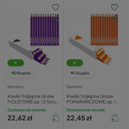
B
B
29
kupiło
31
kupiło
Bambino
Bambino
Kredki Trójkątne Grube
Kredki Trójkątne Grube
FIOLETOWE op. 12 Sztuk
POMARAŃCZOWE op. 12
Bambino
Sztuk Bambino
Dostawa we wtorek
Dostawa we wtorek
22,62 zł
22,45 zł