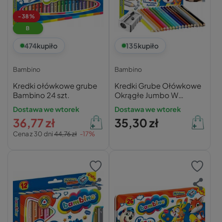
-38%
B
474
kupiło
135
kupiło
Bambino
Bambino
Kredki ołówkowe grube
Kredki Grube Ołówkowe
Bambino 24 szt.
Okrągłe Jumbo W
Drewnie 18 Kolorów
Dostawa we wtorek
Dostawa we wtorek
Temperówka
36,77 zł
35,30 zł
Cena z 30 dni
44,76 zł
-17%