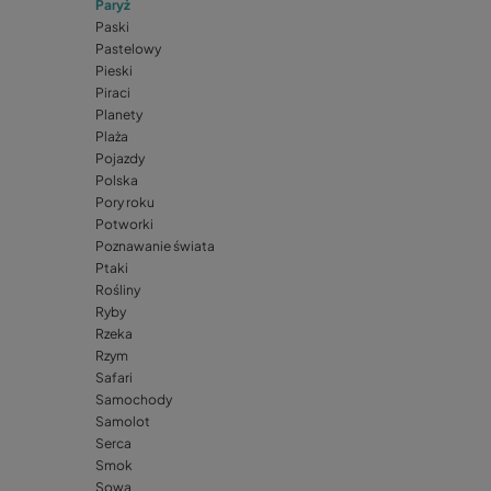
Paryż
Paski
Pastelowy
Pieski
Piraci
Planety
Plaża
Pojazdy
Polska
Pory roku
Potworki
Poznawanie świata
Ptaki
Rośliny
Ryby
Rzeka
Rzym
Safari
Samochody
Samolot
Serca
Smok
Sowa