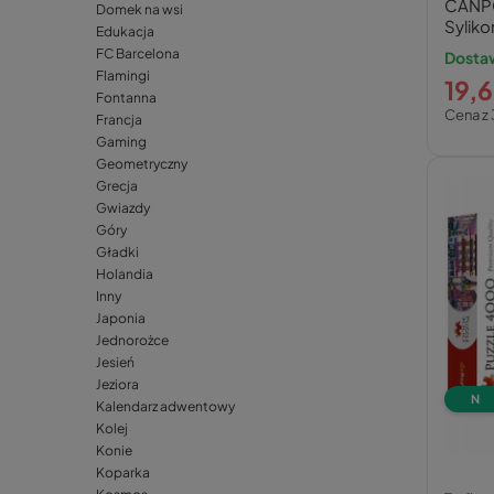
CANPOL
Domek na wsi
Syliko
Edukacja
Beżow
FC Barcelona
Dosta
Flamingi
19,6
Fontanna
Cena z 
Francja
Gaming
Geometryczny
Grecja
Gwiazdy
Góry
Gładki
Holandia
Inny
Japonia
Jednorożce
Jesień
Jeziora
N
Kalendarz adwentowy
Kolej
Konie
Koparka