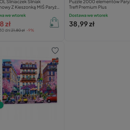
 Śliniaczek Śliniak
Puzzle 2000 elementów Paryż
nowy Z Kieszonką MIŚ Paryż
Trefl Premium Plus
y 74/027
wa we wtorek
Dostawa we wtorek
8 zł
38,99 zł
30 dni
21,80 zł
-9%