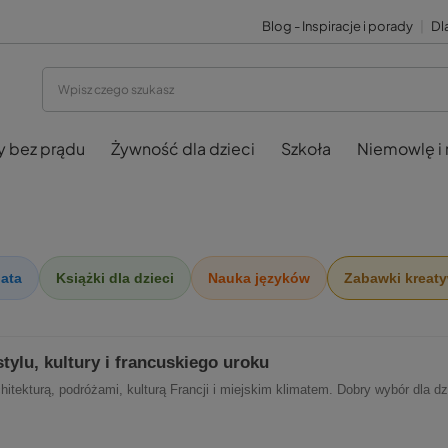
Blog - Inspiracje i porady
|
Dla
y bez prądu
Żywność dla dzieci
Szkoła
Niemowlę i
ata
Książki dla dzieci
Nauka języków
Zabawki kreat
tylu, kultury i francuskiego uroku
tekturą, podróżami, kulturą Francji i miejskim klimatem. Dobry wybór dla dzi