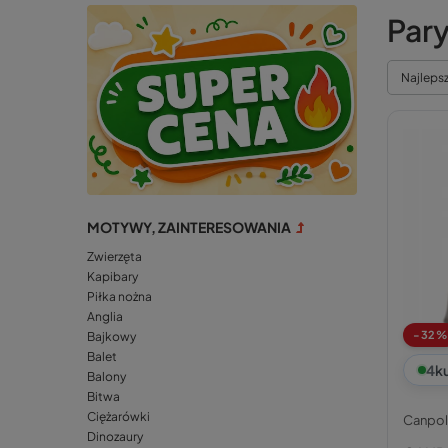
Par
Najleps
MOTYWY, ZAINTERESOWANIA
Zwierzęta
Kapibary
Piłka nożna
Anglia
-32%
Bajkowy
Balet
4
k
Balony
Bitwa
Ciężarówki
Canpol
Dinozaury