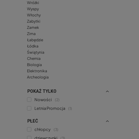
Wróżki
Wyspy
Włochy
Zabytki
Zamek
Zima
Łabędzie
Łódka
Świątynia
Chemia
Biologia
Elektronika
Archeologia
POKAŻ TYLKO
Nowości
2
Letnia Promocja
1
PŁEĆ
chłopcy
3
dziewczynki
3