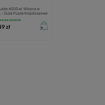
Puzzle 4000 el. Wiosna w
u – Duże Puzzle Krajobrazowe
wa we wtorek
9 zł