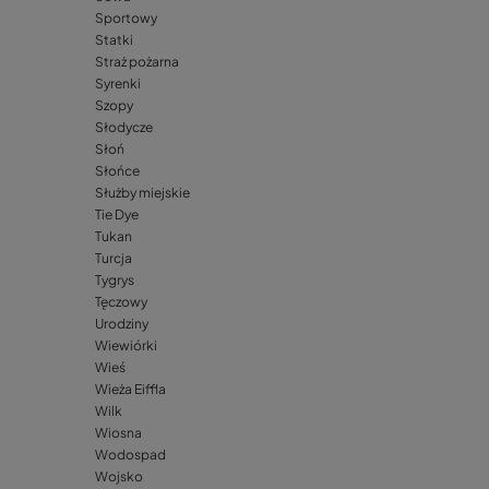
Sportowy
Statki
Straż pożarna
Syrenki
Szopy
Słodycze
Słoń
Słońce
Służby miejskie
Tie Dye
Tukan
Turcja
Tygrys
Tęczowy
Urodziny
Wiewiórki
Wieś
Wieża Eiffla
Wilk
Wiosna
Wodospad
Wojsko