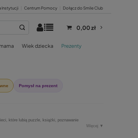
 Instytucji
|
Centrum Pomocy
|
Dołącz do Smile Club
0,00 zł
 mama
Wiek dziecka
Prezenty
ywne
Pomysł na prezent
eci, które lubią puzzle, książki, poznawanie
Więcej ▼