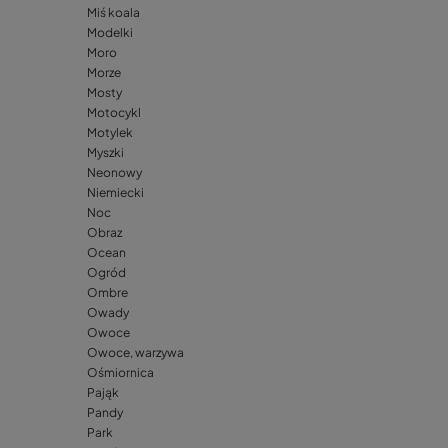
Miś koala
Modelki
Moro
Morze
Mosty
Motocykl
Motylek
Myszki
Neonowy
Niemiecki
Noc
Obraz
Ocean
Ogród
Ombre
Owady
Owoce
Owoce, warzywa
Ośmiornica
Pająk
Pandy
Park