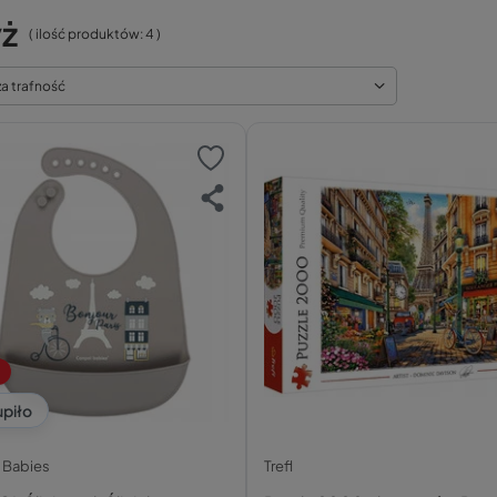
yż
( ilość produktów:
4
)
za trafność
upiło
 Babies
Trefl