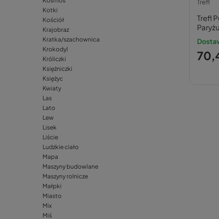
Kosmos
Trefl
Kotki
Trefl 
Kościół
Paryż
Krajobraz
Kratka/szachownica
Dosta
Krokodyl
70,4
Króliczki
Księżniczki
Księżyc
Kwiaty
Las
Lato
Lew
Lisek
Liście
Ludzkie ciało
Mapa
Maszyny budowlane
Maszyny rolnicze
Małpki
Miasto
Mix
Miś