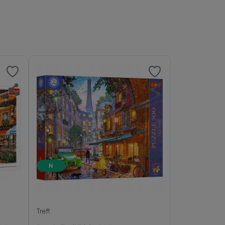
N
Trefl