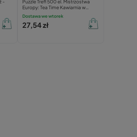
 -
Puzzle Trefl 500 el. Mistrzostwa
Europy: Tea Time Kawiarnia w
Paryżu
Dostawa we wtorek
27,54 zł