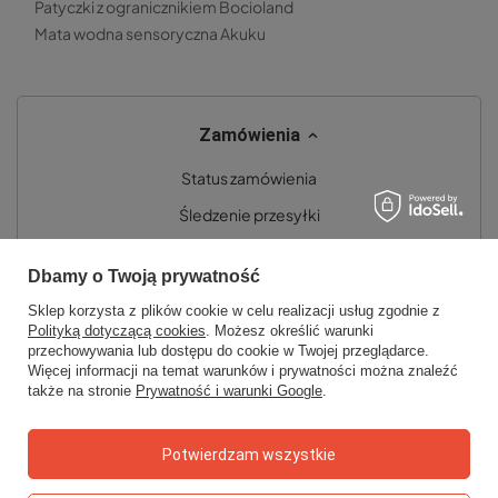
Patyczki z ogranicznikiem Bocioland
Mata wodna sensoryczna Akuku
Zamówienia
Status zamówienia
Śledzenie przesyłki
Chcę zareklamować produkt
Dbamy o Twoją prywatność
Chcę zwrócić produkt
Sklep korzysta z plików cookie w celu realizacji usług zgodnie z
Chcę wymienić towar
Polityką dotyczącą cookies
. Możesz określić warunki
przechowywania lub dostępu do cookie w Twojej przeglądarce.
Kontakt
Więcej informacji na temat warunków i prywatności można znaleźć
także na stronie
Prywatność i warunki Google
.
Konto
Potwierdzam wszystkie
Regulaminy