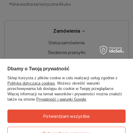
Mata wodna sensoryczna Akuku
Zamówienia
Status zamówienia
Śledzenie przesyłki
Chcę zareklamować produkt
Dbamy o Twoją prywatność
Chcę zwrócić produkt
Sklep korzysta z plików cookie w celu realizacji usług zgodnie z
Chcę wymienić towar
Polityką dotyczącą cookies
. Możesz określić warunki
przechowywania lub dostępu do cookie w Twojej przeglądarce.
Kontakt
Więcej informacji na temat warunków i prywatności można znaleźć
także na stronie
Prywatność i warunki Google
.
Konto
Potwierdzam wszystkie
Regulaminy