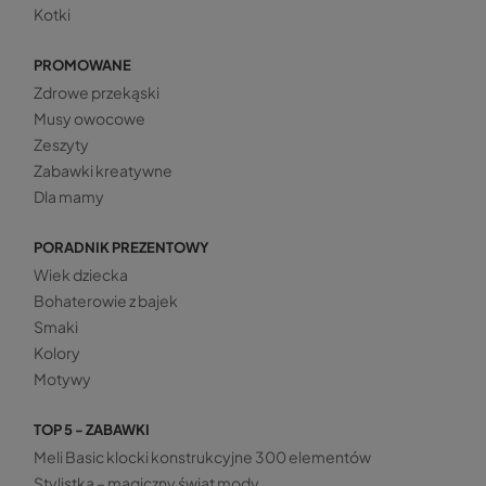
Kotki
PROMOWANE
Zdrowe przekąski
Musy owocowe
Zeszyty
Zabawki kreatywne
Dla mamy
PORADNIK PREZENTOWY
Wiek dziecka
Bohaterowie z bajek
Smaki
Kolory
Motywy
TOP 5 - ZABAWKI
Meli Basic klocki konstrukcyjne 300 elementów
Stylistka – magiczny świat mody