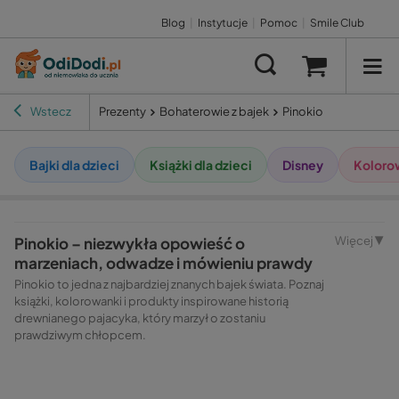
Blog
|
Instytucje
|
Pomoc
|
Smile Club
Wstecz
Prezenty
Bohaterowie z bajek
Pinokio
Bajki dla dzieci
Książki dla dzieci
Disney
Koloro
Pinokio – niezwykła opowieść o
Więcej ▼
marzeniach, odwadze i mówieniu prawdy
Pinokio to jedna z najbardziej znanych bajek świata. Poznaj
książki, kolorowanki i produkty inspirowane historią
drewnianego pajacyka, który marzył o zostaniu
prawdziwym chłopcem.