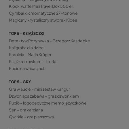
Klocki wafle Meli Travel Box 500 el.
Cymbałki chromatyczne 27-tonowe
Magiczny krystaliczny stworek Kidea
TOP 5 - KSIĄŻECZKI
Detektyw Pozytywka – Grzegorz Kasdepke
Kaligrafia dla dzieci
Karolcia – Maria Krüger
Książka z rowkami – literki
Pucio na wakacjach
TOP 5 - GRY
Gra w aucie – mini zestaw Kangur
Dzwoniąca zabawa – gra z dzwonkiem
Pucio – logopedyczne memo języczkowe
Sen – gra karciana
Qwirkle – gra planszowa