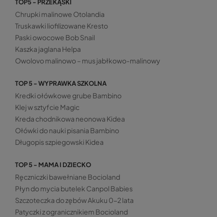
TOP5 - PRZEKĄSKI
Chrupki malinowe Otolandia
Truskawki liofilizowane Kresto
Paski owocowe Bob Snail
Kaszka jaglana Helpa
Owolovo malinowo – mus jabłkowo-malinowy
TOP 5 - WYPRAWKA SZKOLNA
Kredki ołówkowe grube Bambino
Klej w sztyfcie Magic
Kreda chodnikowa neonowa Kidea
Ołówki do nauki pisania Bambino
Długopis szpiegowski Kidea
TOP 5 - MAMA I DZIECKO
Ręczniczki bawełniane Bocioland
Płyn do mycia butelek Canpol Babies
Szczoteczka do zębów Akuku 0-2 lata
Patyczki z ogranicznikiem Bocioland