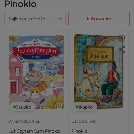
Pinokio
Filtrowanie
Najlepsza trafność
3
kupiło
1
kupiło
Anna Podgórska,
Carlo Collodi,
Już Czytam Sam Pinokio
Pinokio