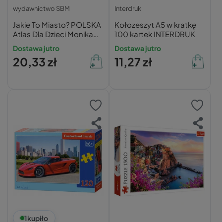
wydawnictwo SBM
Interdruk
Jakie To Miasto? POLSKA
Kołozeszyt A5 w kratkę
Atlas Dla Dzieci Monika
100 kartek INTERDRUK
Płóciennik 9+ SBM
Dostawa jutro
Dostawa jutro
20,33 zł
11,27 zł
1
kupiło