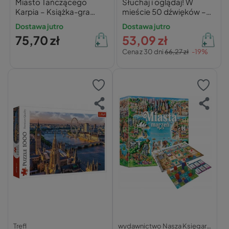
Miasto Tańczącego
Słuchaj i oglądaj! W
Karpia – Książka-gra
mieście 50 dźwięków –
paragrafowa i
Anna Podgórska
Dostawa jutro
Dostawa jutro
wyszukiwanka dla dzieci
75,70 zł
53,09 zł
8+
Cena z 30 dni
66,27 zł
-19%
Trefl
wydawnictwo Nasza Księgarnia