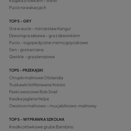
Książka z rowkami – literki
Pucio na wakacjach
TOP 5 - GRY
Gra w aucie – mini zestaw Kangur
Dzwoniąca zabawa – gra z dzwonkiem
Pucio – logopedyczne memo języczkowe
Sen – gra karciana
Qwirkle – gra planszowa
TOP5 - PRZEKĄSKI
Chrupki malinowe Otolandia
Truskawki liofilizowane Kresto
Paski owocowe Bob Snail
Kaszka jaglana Helpa
Owolovo malinowo – mus jabłkowo-malinowy
TOP 5 - WYPRAWKA SZKOLNA
Kredki ołówkowe grube Bambino