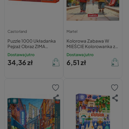
Castorland
Martel
Puzzle 1000 Układanka
Kolorowa Zabawa W
Pejzaż Obraz ZIMA
MIEŚCIE Kolorowanka z
Święta Domy Śnieg
Naklejkami 3+ Martel
Dostawa jutro
Dostawa jutro
Miasto 9+ Castor
34,36 zł
6,51 zł