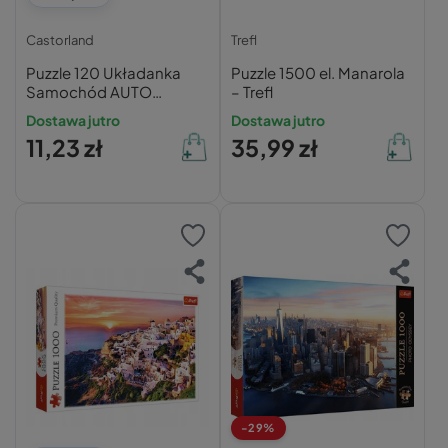
Castorland
Trefl
Puzzle 120 Układanka
Puzzle 1500 el. Manarola
Samochód AUTO
– Trefl
SPORTOWE K1 Wyścigi
Dostawa jutro
Dostawa jutro
Miasto 6+ Castorland
11,23 zł
35,99 zł
-29%