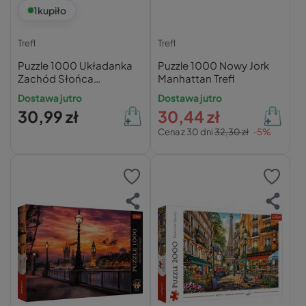
1
kupiło
Trefl
Trefl
Puzzle 1000 Układanka
Puzzle 1000 Nowy Jork
Zachód Słońca
Manhattan Trefl
SANTORINI Grecja
Dostawa jutro
Dostawa jutro
Krajobraz Trefl 10435
30,99 zł
30,44 zł
Cena z 30 dni
32,30 zł
-5%