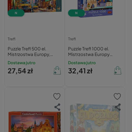
N
N
Trefl
Trefl
Puzzle Trefl 500 el.
Puzzle Trefl 1000 el.
Mistrzostwa Europy,
Mistrzostwa Europy
Manhattan Bridge: Tea
Budapeszt – Edycja
Dostawa jutro
Dostawa jutro
Time Premium Quality
Kolekcjonerska
27,54 zł
32,41 zł