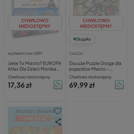
CHWILOWO
CHWILOWO
NIEDOSTĘPNY
NIEDOSTĘPNY
2
kupiło
wydawnictwo SBM
CzuCzu
Jakie To Miasto? EUROPA
Duuuże Puzzle Droga dla
Atlas Dla Dzieci Monika
pojazdów Miasto –
Płóciennik 9+ SBM
CzuCzu
Chwilowo niedostępny
Chwilowo niedostępny
17,36 zł
69,99 zł