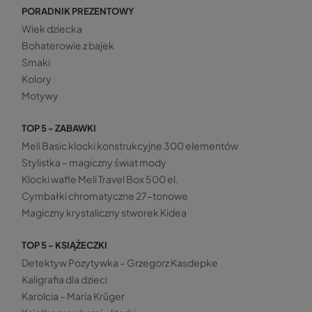
PORADNIK PREZENTOWY
Wiek dziecka
Bohaterowie z bajek
Smaki
Kolory
Motywy
TOP 5 - ZABAWKI
Meli Basic klocki konstrukcyjne 300 elementów
Stylistka – magiczny świat mody
Klocki wafle Meli Travel Box 500 el.
Cymbałki chromatyczne 27-tonowe
Magiczny krystaliczny stworek Kidea
TOP 5 - KSIĄŻECZKI
Detektyw Pozytywka – Grzegorz Kasdepke
Kaligrafia dla dzieci
Karolcia – Maria Krüger