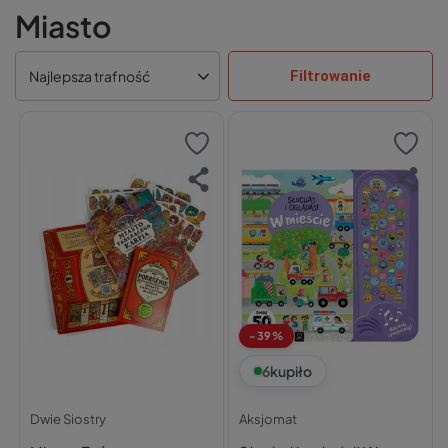
Miasto
Filtrowanie
Najlepsza trafność
-39%
6
kupiło
Dwie Siostry
Aksjomat