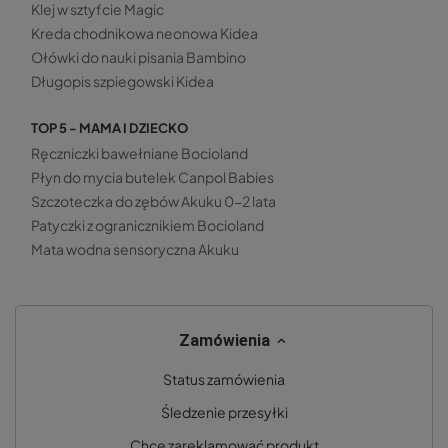
Klej w sztyfcie Magic
Kreda chodnikowa neonowa Kidea
Ołówki do nauki pisania Bambino
Długopis szpiegowski Kidea
TOP 5 - MAMA I DZIECKO
Ręczniczki bawełniane Bocioland
Płyn do mycia butelek Canpol Babies
Szczoteczka do zębów Akuku 0-2 lata
Patyczki z ogranicznikiem Bocioland
Mata wodna sensoryczna Akuku
Zamówienia
Status zamówienia
Śledzenie przesyłki
Chcę zareklamować produkt