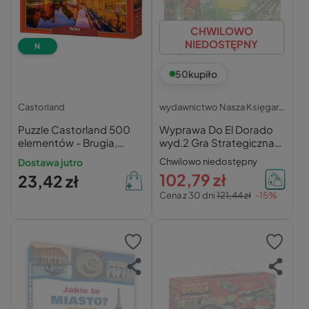
CHWILOWO
NIEDOSTĘPNY
N
50
kupiło
Castorland
wydawnictwo Nasza Księgarnia
Puzzle Castorland 500
Wyprawa Do El Dorado
elementów - Brugia,
wyd.2 Gra Strategiczna
Belgia | Malowniczy
10+ Nasza Księgarnia
Dostawa jutro
Chwilowo niedostępny
Widok
102,79 zł
23,42 zł
Cena z 30 dni
121,44 zł
-15%