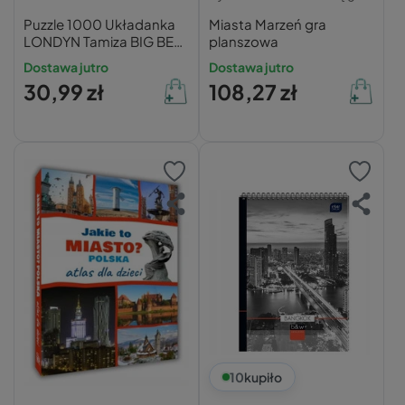
Puzzle 1000 Układanka
Miasta Marzeń gra
LONDYN Tamiza BIG BEN
planszowa
Krajobraz Widok Miast
Dostawa jutro
Dostawa jutro
12+ Trefl
30,99 zł
108,27 zł
10
kupiło