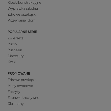
Klocki konstrukcyjne
Wyprawka szkolna
Zdrowe przekąski
Przewijanie i dom
POPULARNE SERIE
Zwierzęta
Pucio
Pusheen
Dinozaury
Kotki
PROMOWANE
Zdrowe przekąski
Musy owocowe
Zeszyty
Zabawki kreatywne
Dla mamy