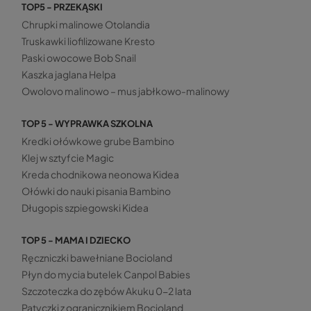
TOP5 - PRZEKĄSKI
Chrupki malinowe Otolandia
Truskawki liofilizowane Kresto
Paski owocowe Bob Snail
Kaszka jaglana Helpa
Owolovo malinowo – mus jabłkowo-malinowy
TOP 5 - WYPRAWKA SZKOLNA
Kredki ołówkowe grube Bambino
Klej w sztyfcie Magic
Kreda chodnikowa neonowa Kidea
Ołówki do nauki pisania Bambino
Długopis szpiegowski Kidea
TOP 5 - MAMA I DZIECKO
Ręczniczki bawełniane Bocioland
Płyn do mycia butelek Canpol Babies
Szczoteczka do zębów Akuku 0-2 lata
Patyczki z ogranicznikiem Bocioland