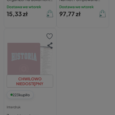
75 mm SAT.G BLOSSOM
Miękka Wygodna NILS
Dostawa we wtorek
Dostawa we wtorek
NC4007
15,33 zł
97,77 zł
CHWILOWO
NIEDOSTĘPNY
223
kupiło
Interdruk