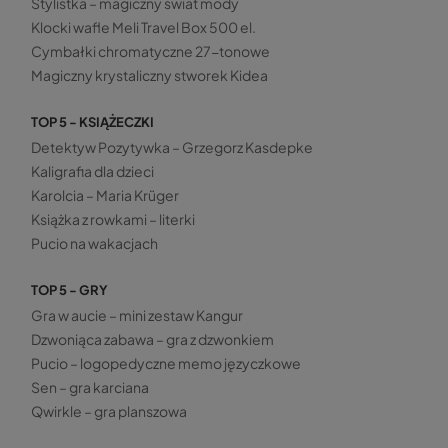
Stylistka – magiczny świat mody
Klocki wafle Meli Travel Box 500 el.
Cymbałki chromatyczne 27-tonowe
Magiczny krystaliczny stworek Kidea
TOP 5 - KSIĄŻECZKI
Detektyw Pozytywka – Grzegorz Kasdepke
Kaligrafia dla dzieci
Karolcia – Maria Krüger
Książka z rowkami – literki
Pucio na wakacjach
TOP 5 - GRY
Gra w aucie – mini zestaw Kangur
Dzwoniąca zabawa – gra z dzwonkiem
Pucio – logopedyczne memo języczkowe
Sen – gra karciana
Qwirkle – gra planszowa