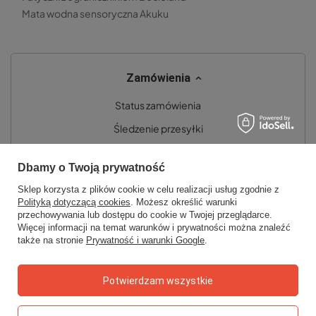
Mata wodna sensoryczna Akuku
Zamówienia
Status zamówienia
Śledzenie przesyłki
Chcę zareklamować produkt
Dbamy o Twoją prywatność
Chcę zwrócić produkt
Sklep korzysta z plików cookie w celu realizacji usług zgodnie z
Chcę wymienić towar
Polityką dotyczącą cookies
. Możesz określić warunki
przechowywania lub dostępu do cookie w Twojej przeglądarce.
Kontakt
Więcej informacji na temat warunków i prywatności można znaleźć
także na stronie
Prywatność i warunki Google
.
Konto
Potwierdzam wszystkie
Regulaminy