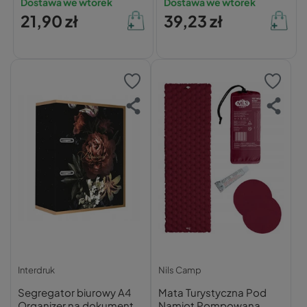
Dostawa we wtorek
Dostawa we wtorek
Bordowy 74/027
21,90 zł
39,23 zł
Interdruk
Nils Camp
Segregator biurowy A4
Mata Turystyczna Pod
Organizer na dokumenty
Namiot Pompowana