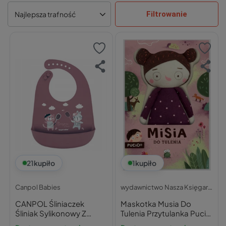
Filtrowanie
Najlepsza trafność
21
kupiło
1
kupiło
Canpol Babies
wydawnictwo Nasza Księgarnia
CANPOL Śliniaczek
Maskotka Musia Do
Śliniak Sylikonowy Z
Tulenia Przytulanka Pucio
Kieszonką KOTKI Koty
3+ Nasza Księgarnia