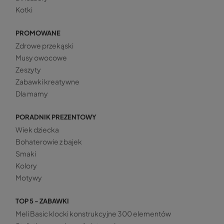
Kotki
PROMOWANE
Zdrowe przekąski
Musy owocowe
Zeszyty
Zabawki kreatywne
Dla mamy
PORADNIK PREZENTOWY
Wiek dziecka
Bohaterowie z bajek
Smaki
Kolory
Motywy
TOP 5 - ZABAWKI
Meli Basic klocki konstrukcyjne 300 elementów