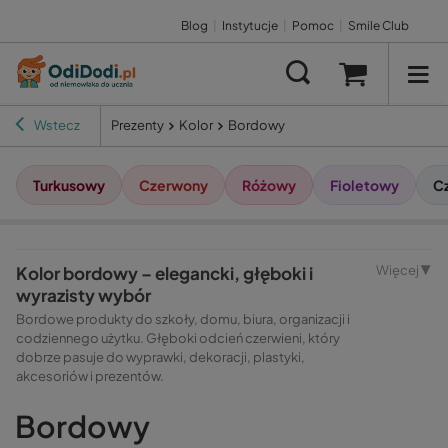
Blog
|
Instytucje
|
Pomoc
|
Smile Club
Wstecz
Prezenty
Kolor
Bordowy
Turkusowy
Czerwony
Różowy
Fioletowy
C
Kolor bordowy – elegancki, głęboki i
Więcej ▼
wyrazisty wybór
Bordowe produkty do szkoły, domu, biura, organizacji i
codziennego użytku. Głęboki odcień czerwieni, który
dobrze pasuje do wyprawki, dekoracji, plastyki,
akcesoriów i prezentów.
Bordowy