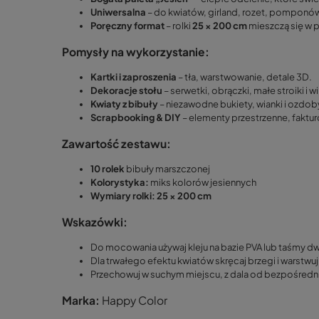
Uniwersalna
– do kwiatów, girland, rozet, pomponów
Poręczny format
– rolki
25 × 200 cm
mieszczą się w p
Pomysły na wykorzystanie:
Kartki i zaproszenia
– tła, warstwowanie, detale 3D.
Dekoracje stołu
– serwetki, obrączki, małe stroiki i wi
Kwiaty z bibuły
– niezawodne bukiety, wianki i ozdo
Scrapbooking & DIY
– elementy przestrzenne, faktu
Zawartość zestawu:
10 rolek
bibuły marszczonej
Kolorystyka:
miks kolorów jesiennych
Wymiary rolki:
25 × 200 cm
Wskazówki:
Do mocowania używaj kleju na bazie PVA lub taśmy d
Dla trwałego efektu kwiatów skręcaj brzegi i warstwuj 
Przechowuj w suchym miejscu, z dala od bezpośredn
Marka:
Happy Color