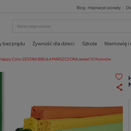
Blog - Inspiracje i porady
|
Dla
y bez prądu
Żywność dla dzieci
Szkoła
Niemowlę i
Happy Color ZESTAW BIBUŁA MARSZCZONA Jesień 10 Kolorów