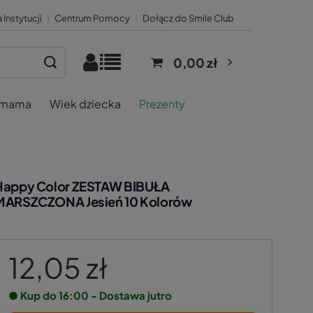
 Instytucji
|
Centrum Pomocy
|
Dołącz do Smile Club
0,00 zł
 mama
Wiek dziecka
Prezenty
Happy Color ZESTAW BIBUŁA
MARSZCZONA Jesień 10 Kolorów
12,05 zł
● Kup do 16:00 - Dostawa jutro