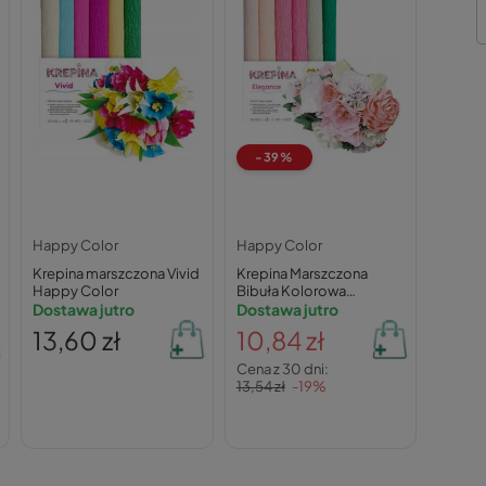
-39%
Happy Color
Happy Color
Krepina marszczona Vivid
Krepina Marszczona
Happy Color
Bibuła Kolorowa
Dostawa jutro
25x100cm Happy Color
Dostawa jutro
13,60 zł
10,84 zł
Cena z 30 dni:
13,54 zł
-19%