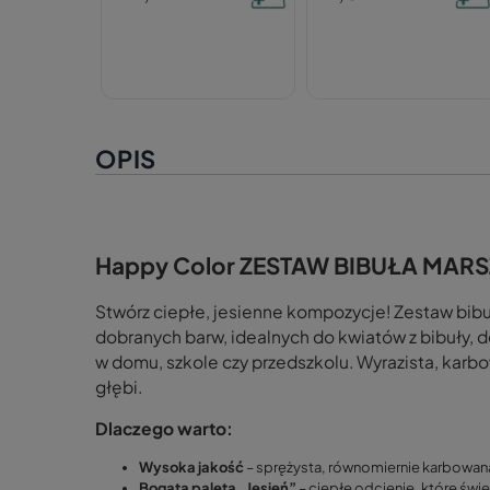
OPIS
Happy Color ZESTAW BIBUŁA MARS
Stwórz ciepłe, jesienne kompozycje! Zestaw bib
dobranych barw, idealnych do kwiatów z bibuły, d
w domu, szkole czy przedszkolu. Wyrazista, karb
głębi.
Dlaczego warto:
Wysoka jakość
– sprężysta, równomiernie karbowana 
Bogata paleta „Jesień”
– ciepłe odcienie, które świe