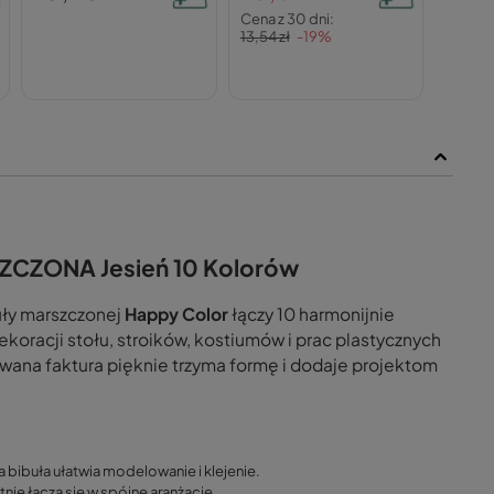
Cena z 30 dni:
13,54 zł
-19%
ZCZONA Jesień 10 Kolorów
uły marszczonej
Happy Color
łączy 10 harmonijnie
ekoracji stołu, stroików, kostiumów i prac plastycznych
owana faktura pięknie trzyma formę i dodaje projektom
bibuła ułatwia modelowanie i klejenie.
tnie łączą się w spójne aranżacje.