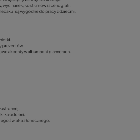
, wycinanek, kostiumów i scenografii.
lecaku i są wygodne do pracy z dziećmi.
nietki.
by prezentów.
rowe akcenty w albumach i plannerach.
wustronnej.
kilka odcieni.
iego światła słonecznego.