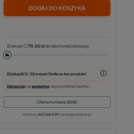
DODAJ DO KOSZYKA
Brakuje Ci
70,00 zł
do darmowej dostawy.
🚚
Zdobądź
12.05 monet
Smile za ten produkt
Zaloguj się
lub
zarejestruj
, aby wymieniać punkty.
Oferta hurtowa (B2B)
Infolinia:
662 266 029
| sklep@odidodi.pl