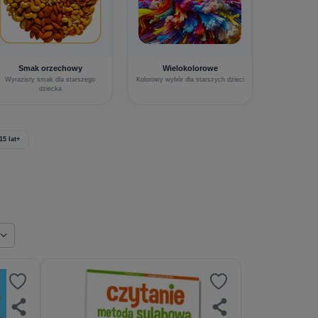
Smak orzechowy
Wielokolorowe
Wyrazisty smak dla starszego
Kolorowy wybór dla starszych dzieci
dziecka
15 lat+