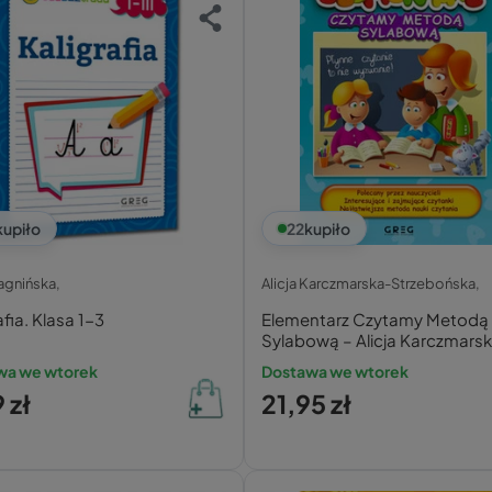
kupiło
22
kupiło
agnińska,
Alicja Karczmarska-Strzebońska,
afia. Klasa 1-3
Elementarz Czytamy Metodą
Sylabową – Alicja Karczmars
Strzebońska
wa we wtorek
Dostawa we wtorek
 zł
21,95 zł