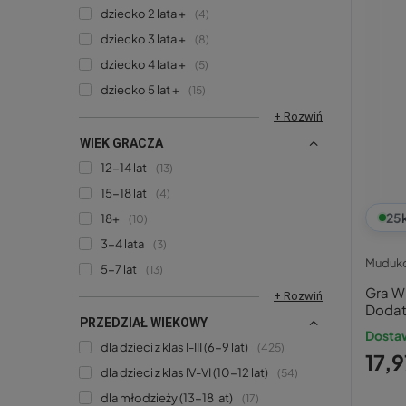
dziecko 2 lata +
4
dziecko 3 lata +
8
dziecko 4 lata +
5
dziecko 5 lat +
15
+ Rozwiń
WIEK GRACZA
12-14 lat
13
15-18 lat
4
25
18+
10
3-4 lata
3
Muduk
5-7 lat
13
Gra Wi
+ Rozwiń
Dodat
PRZEDZIAŁ WIEKOWY
8+ Mu
Dosta
dla dzieci z klas I-III (6-9 lat)
425
17,9
dla dzieci z klas IV-VI (10-12 lat)
54
dla młodzieży (13-18 lat)
17