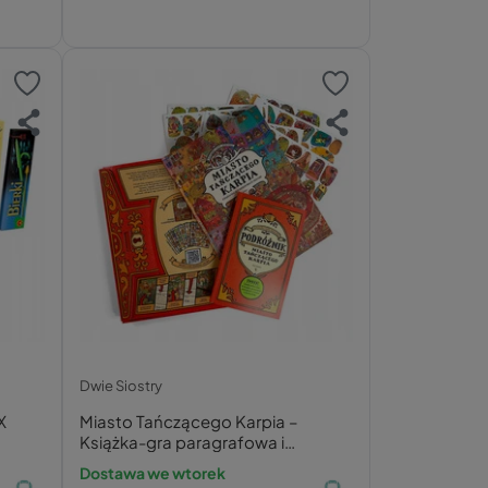
Dwie Siostry
X
Miasto Tańczącego Karpia –
Książka-gra paragrafowa i
wyszukiwanka dla dzieci 8+
Dostawa we wtorek