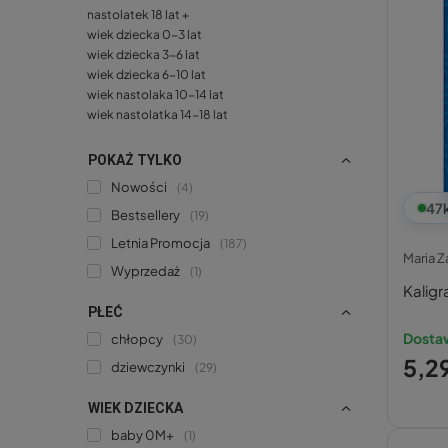
nastolatek 18 lat +
wiek dziecka 0-3 lat
wiek dziecka 3-6 lat
wiek dziecka 6-10 lat
wiek nastolaka 10-14 lat
wiek nastolatka 14-18 lat
POKAŻ TYLKO
Nowości
4
47
Bestsellery
19
Letnia Promocja
187
Maria Z
Wyprzedaż
1
Kaligr
PŁEĆ
Dosta
chłopcy
30
5,29
dziewczynki
29
WIEK DZIECKA
baby 0M+
1