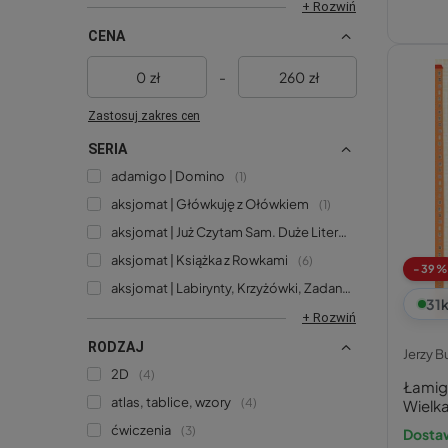
+ Rozwiń
CENA
zł
-
zł
Zastosuj zakres cen
SERIA
adamigo | Domino
1
aksjomat | Główkuję z Ołówkiem
1
aksjomat | Już Czytam Sam. Duże Litery i Podział Na Sylaby
aksjomat | Książka z Rowkami
6
-39%
aksjomat | Labirynty, Krzyżówki, Zadania Logiczne
4
31
k
+ Rozwiń
RODZAJ
Jerzy B
2D
4
Łamig
atlas, tablice, wzory
4
Wielk
4054
ćwiczenia
3
Dosta