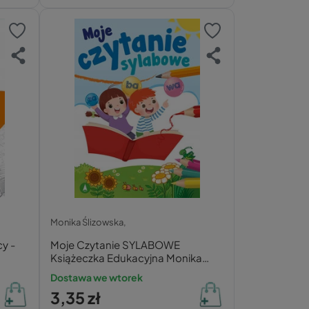
Monika Ślizowska,
cy -
Moje Czytanie SYLABOWE
Książeczka Edukacyjna Monika
Ślizowska 6+ Skrzat
Dostawa we wtorek
3,35 zł