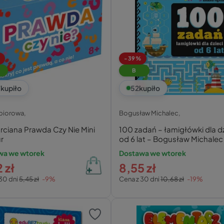
-39%
B
7
kupiło
52
kupiło
zbiorowa,
Bogusław Michalec,
rciana Prawda Czy Nie Mini
100 zadań – łamigłówki dla dz
r
od 6 lat – Bogusław Michalec
wa we wtorek
Dostawa we wtorek
 zł
8,55 zł
30 dni
5,45 zł
-9%
Cena z 30 dni
10,68 zł
-19%