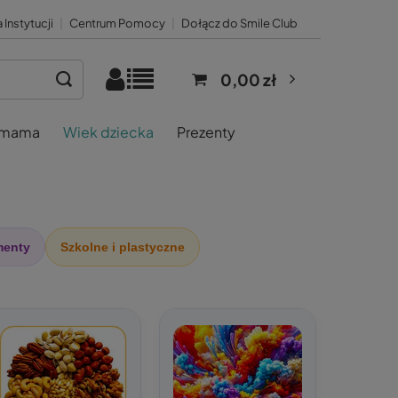
 Instytucji
|
Centrum Pomocy
|
Dołącz do Smile Club
0,00 zł
 mama
Wiek dziecka
Prezenty
menty
Szkolne i plastyczne