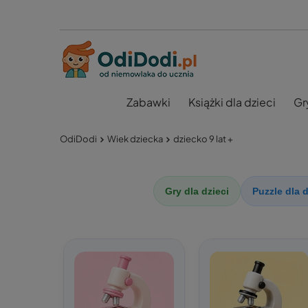
Zabawki
Książki dla dzieci
Gr
OdiDodi
Wiek dziecka
dziecko 9 lat +
Gry dla dzieci
Puzzle dla d