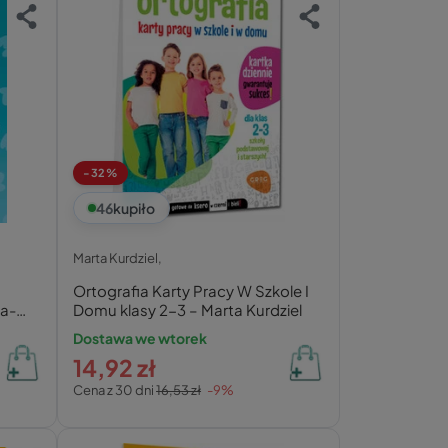
-32%
46
kupiło
Marta Kurdziel,
Ortografia Karty Pracy W Szkole I
ka-
Domu klasy 2-3 – Marta Kurdziel
Dostawa we wtorek
14,92 zł
Cena z 30 dni
16,53 zł
-9%