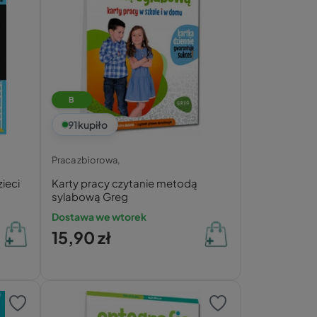
B
91
kupiło
Praca zbiorowa,
ieci
Karty pracy czytanie metodą
sylabową Greg
Dostawa we wtorek
15,90 zł