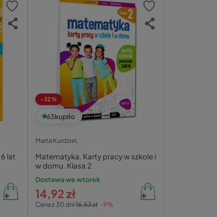
-32%
63
kupiło
Marta Kurdziel,
6 lat
Matematyka. Karty pracy w szkole i
w domu. Klasa 2
Dostawa we wtorek
14,92 zł
Cena z 30 dni
16,53 zł
-9%