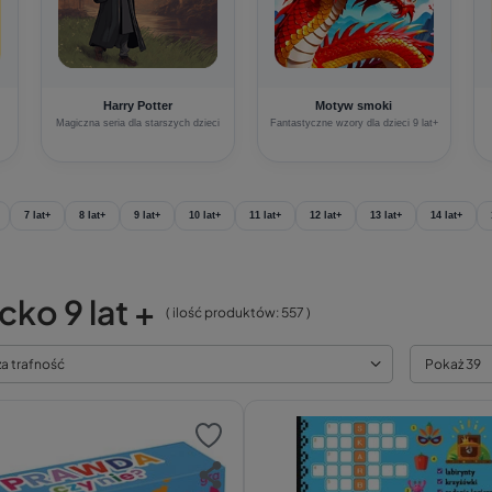
Harry Potter
Motyw smoki
Magiczna seria dla starszych dzieci
Fantastyczne wzory dla dzieci 9 lat+
7 lat+
8 lat+
9 lat+
10 lat+
11 lat+
12 lat+
13 lat+
14 lat+
cko 9 lat +
( ilość produktów:
557
)
za trafność
Pokaż 39