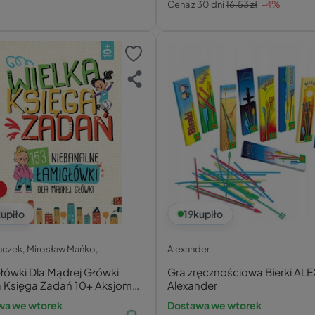
Cena z 30 dni
16,53 zł
-4%
1
upiło
19
kupiło
uczek,
Mirosław Mańko,
Alexander
łówki Dla Mądrej Główki
Gra zręcznościowa Bierki ALE
a Księga Zadań 10+ Aksjomat
Alexander
wa we wtorek
Dostawa we wtorek