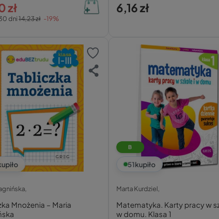
0 zł
6,16 zł
30 dni
14,23 zł
-19%
B
kupiło
51
kupiło
agnińska,
Marta Kurdziel,
zka Mnożenia – Maria
Matematyka. Karty pracy w sz
ńska
w domu. Klasa 1