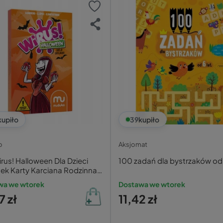
kupiło
39
kupiło
o
Aksjomat
rus! Halloween Dla Dzieci
100 zadań dla bystrzaków od 
ek Karty Karciana Rodzinna
duko
wa we wtorek
Dostawa we wtorek
7 zł
11,42 zł