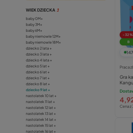
WIEK DZIECKA
baby 0M+
baby 3M+
baby 6M+
-32%
baby niemowle 12M+
B
baby niemowle 18M+
dziecko 2 lata +
14
dziecko 3 lata +
dziecko 4 lata +
dziecko 5 lat +
Praca 
dziecko 6 lat +
Gra ka
dziecko 7 lat +
Kangu
dziecko 8 lat +
dziecko 9 lat +
Dosta
nastolatek 10 lat +
4,92
nastolatek 11 lat +
Cena z 
nastolatek 12 lat +
nastolatek 13 lat +
nastolatek 14 lat +
nastolatek 15 lat +
nastolatek 16 lat +