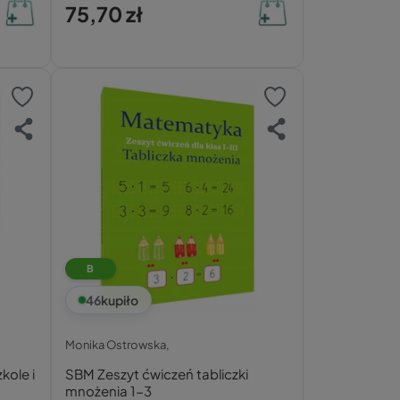
75,70 zł
B
46
kupiło
Monika Ostrowska,
kole i
SBM Zeszyt ćwiczeń tabliczki
mnożenia 1-3