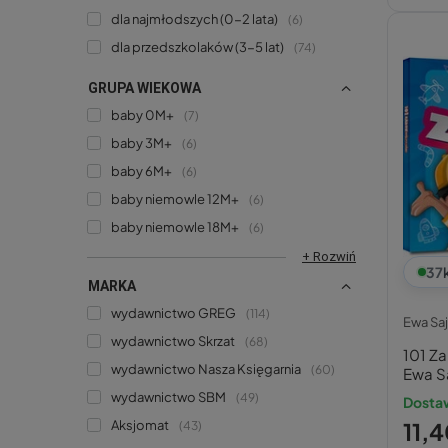
dla najmłodszych (0-2 lata)
6
dla przedszkolaków (3-5 lat)
74
GRUPA WIEKOWA
baby 0M+
7
baby 3M+
6
baby 6M+
6
baby niemowle 12M+
6
baby niemowle 18M+
6
+ Rozwiń
37
MARKA
wydawnictwo GREG
114
Ewa Saj
wydawnictwo Skrzat
68
101 Z
wydawnictwo Nasza Księgarnia
60
Ewa S
wydawnictwo SBM
49
Dosta
Aksjomat
11,4
43