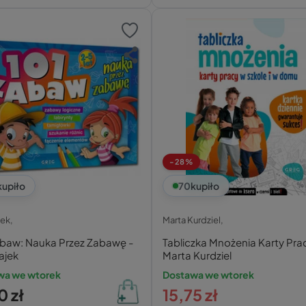
-28%
kupiło
70
kupiło
ek,
Marta Kurdziel,
abaw: Nauka Przez Zabawę -
Tabliczka Mnożenia Karty Pra
ajek
Marta Kurdziel
wa we wtorek
Dostawa we wtorek
0 zł
15,75 zł