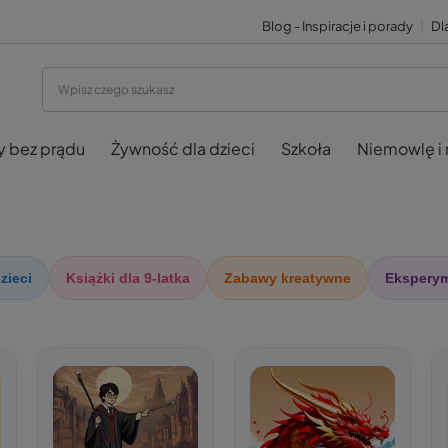
Blog - Inspiracje i porady
|
Dla
y bez prądu
Żywność dla dzieci
Szkoła
Niemowlę i
zieci
Książki dla 9-latka
Zabawy kreatywne
Ekspery