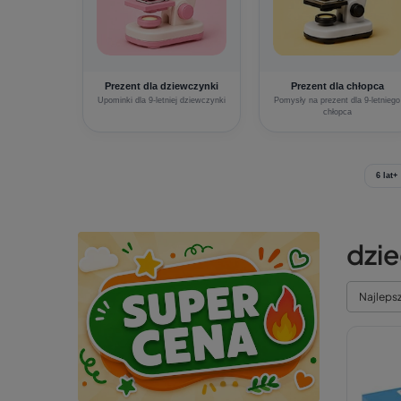
Prezent dla dziewczynki
Prezent dla chłopca
Upominki dla 9-letniej dziewczynki
Pomysły na prezent dla 9-letniego
chłopca
6 lat+
dzie
Najleps