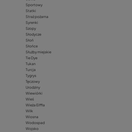
Sportowy
Statki
Straż pożarna
Syrenki
Szopy
Słodycze
Słoń
Słońce
Służby miejskie
Tie Dye
Tukan
Turcja
Tygrys
Tęczowy
Urodziny
Wiewiórki
Wieś
Wieża Eiffla
Wilk
Wiosna
Wodospad
Wojsko