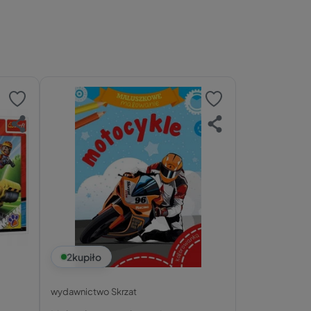
2
kupiło
wydawnictwo Skrzat