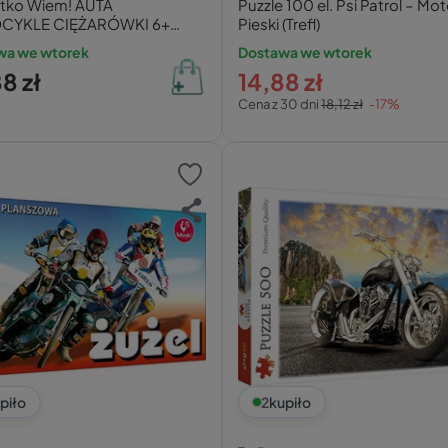
tko Wiem! AUTA
Puzzle 100 el. Psi Patrol – Mo
CYKLE CIĘŻARÓWKI 6+
Pieski (Trefl)
na Sowa
wa we wtorek
Dostawa we wtorek
8 zł
14,88 zł
Cena z 30 dni
18,12 zł
-17%
piło
2
kupiło