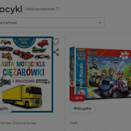
ocykl
( ilość produktów:
7
)
za trafność
-38%
upiło
4
kupiło
ictwo Zielona Sowa
Trefl