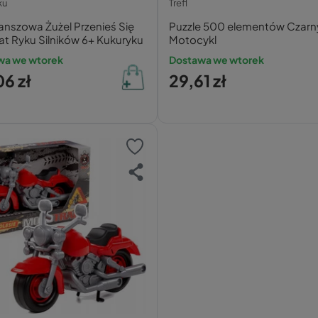
ku
Trefl
anszowa Żużel Przenieś Się
Puzzle 500 elementów Czarn
t Ryku Silników 6+ Kukuryku
Motocykl
wa we wtorek
Dostawa we wtorek
6 zł
29,61 zł