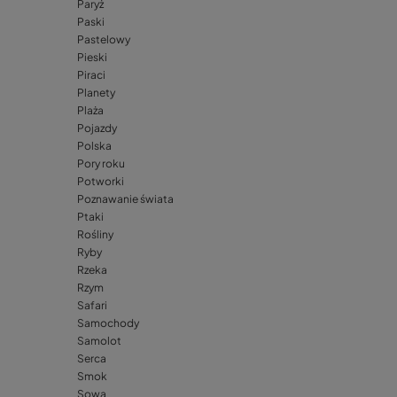
Paryż
Paski
Pastelowy
Pieski
Piraci
Planety
Plaża
Pojazdy
Polska
Pory roku
Potworki
Poznawanie świata
Ptaki
Rośliny
Ryby
Rzeka
Rzym
Safari
Samochody
Samolot
Serca
Smok
Sowa