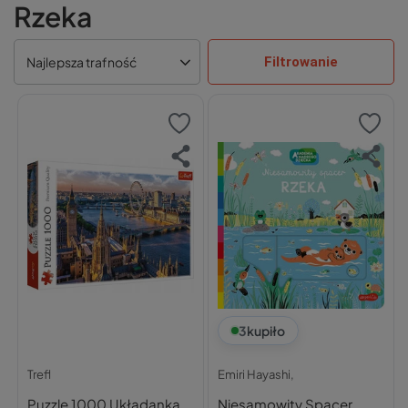
Rzeka
Filtrowanie
Najlepsza trafność
3
kupiło
Trefl
Emiri Hayashi,
Puzzle 1000 Układanka
Niesamowity Spacer