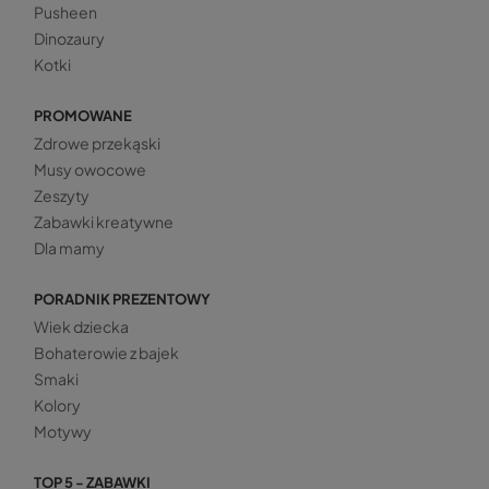
Pusheen
Dinozaury
Kotki
PROMOWANE
Zdrowe przekąski
Musy owocowe
Zeszyty
Zabawki kreatywne
Dla mamy
PORADNIK PREZENTOWY
Wiek dziecka
Bohaterowie z bajek
Smaki
Kolory
Motywy
TOP 5 - ZABAWKI