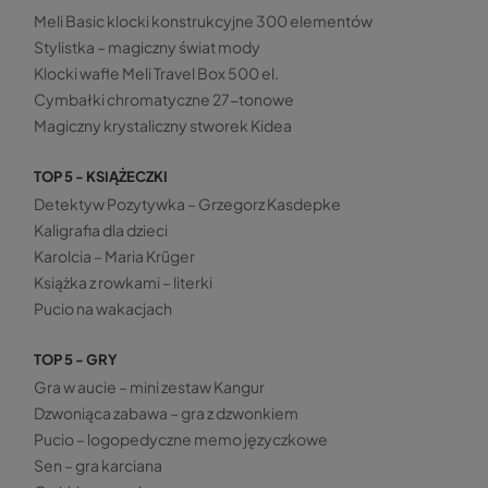
Meli Basic klocki konstrukcyjne 300 elementów
Stylistka – magiczny świat mody
Klocki wafle Meli Travel Box 500 el.
Cymbałki chromatyczne 27-tonowe
Magiczny krystaliczny stworek Kidea
TOP 5 - KSIĄŻECZKI
Detektyw Pozytywka – Grzegorz Kasdepke
Kaligrafia dla dzieci
Karolcia – Maria Krüger
Książka z rowkami – literki
Pucio na wakacjach
TOP 5 - GRY
Gra w aucie – mini zestaw Kangur
Dzwoniąca zabawa – gra z dzwonkiem
Pucio – logopedyczne memo języczkowe
Sen – gra karciana