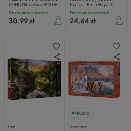
LONDYN Tamiza BIG BEN
Rzeka – Emiri Hayashi
Krajobraz Widok Miast
Dostawa we wtorek
Dostawa we wtorek
12+ Trefl
30,99 zł
24,64 zł
4
kupiło
Trefl
Castorland