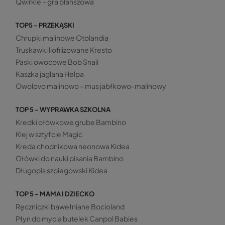
Qwirkle – gra planszowa
TOP5 - PRZEKĄSKI
Chrupki malinowe Otolandia
Truskawki liofilizowane Kresto
Paski owocowe Bob Snail
Kaszka jaglana Helpa
Owolovo malinowo – mus jabłkowo-malinowy
TOP 5 - WYPRAWKA SZKOLNA
Kredki ołówkowe grube Bambino
Klej w sztyfcie Magic
Kreda chodnikowa neonowa Kidea
Ołówki do nauki pisania Bambino
Długopis szpiegowski Kidea
TOP 5 - MAMA I DZIECKO
Ręczniczki bawełniane Bocioland
Płyn do mycia butelek Canpol Babies