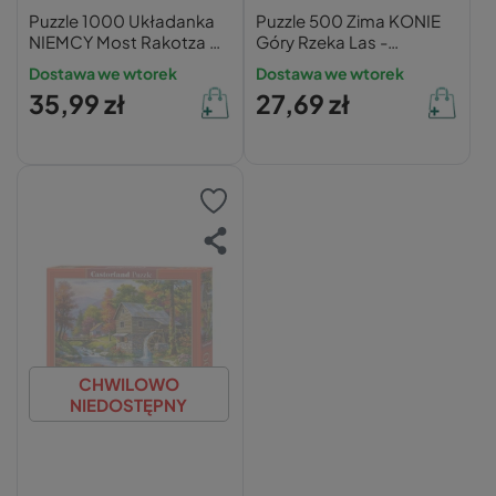
Puzzle 1000 Układanka
Puzzle 500 Zima KONIE
NIEMCY Most Rakotza w
Góry Rzeka Las -
Kromlau LAS Diabelski
Castorland
Dostawa we wtorek
Dostawa we wtorek
Most 12+
35,99 zł
27,69 zł
CHWILOWO
NIEDOSTĘPNY