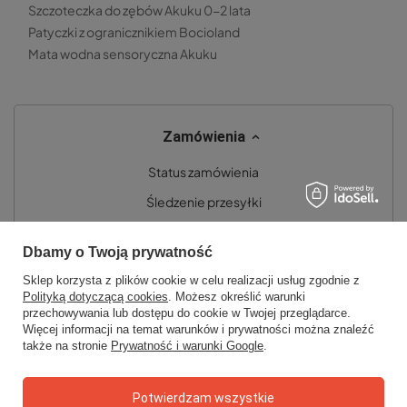
Szczoteczka do zębów Akuku 0-2 lata
Patyczki z ogranicznikiem Bocioland
Mata wodna sensoryczna Akuku
Zamówienia
Status zamówienia
Śledzenie przesyłki
Chcę zareklamować produkt
Dbamy o Twoją prywatność
Chcę zwrócić produkt
Sklep korzysta z plików cookie w celu realizacji usług zgodnie z
Chcę wymienić towar
Polityką dotyczącą cookies
. Możesz określić warunki
przechowywania lub dostępu do cookie w Twojej przeglądarce.
Kontakt
Więcej informacji na temat warunków i prywatności można znaleźć
także na stronie
Prywatność i warunki Google
.
Konto
Potwierdzam wszystkie