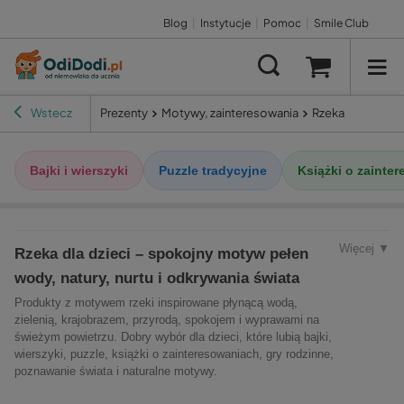
Blog
|
Instytucje
|
Pomoc
|
Smile Club
Wstecz
Prezenty
Motywy, zainteresowania
Rzeka
Bajki i wierszyki
Puzzle tradycyjne
Książki o zainte
Więcej ▼
Rzeka dla dzieci – spokojny motyw pełen
wody, natury, nurtu i odkrywania świata
Produkty z motywem rzeki inspirowane płynącą wodą,
zielenią, krajobrazem, przyrodą, spokojem i wyprawami na
świeżym powietrzu. Dobry wybór dla dzieci, które lubią bajki,
wierszyki, puzzle, książki o zainteresowaniach, gry rodzinne,
poznawanie świata i naturalne motywy.