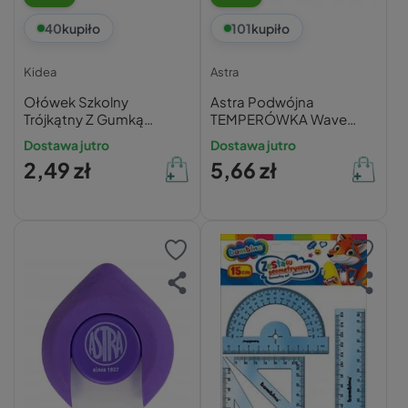
40
kupiło
101
kupiło
Kidea
Astra
Ołówek Szkolny
Astra Podwójna
Trójkątny Z Gumką
TEMPERÓWKA Wave
Twardość HB
Pojemnik PASTEL
Dostawa jutro
Dostawa jutro
PASTELOWY ZWIERZĘTA
2,49 zł
5,66 zł
Kidea