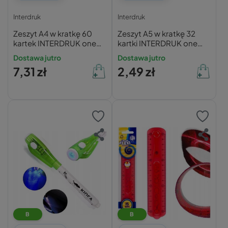
Interdruk
Interdruk
Zeszyt A4 w kratkę 60
Zeszyt A5 w kratkę 32
kartek INTERDRUK one
kartki INTERDRUK one
color
color
Dostawa jutro
Dostawa jutro
7,31 zł
2,49 zł
B
B