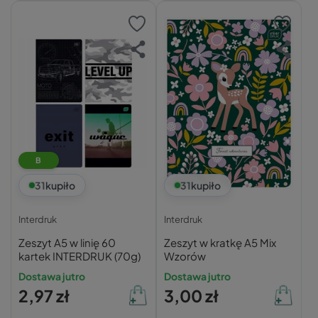
B
31
kupiło
31
kupiło
Interdruk
Interdruk
Zeszyt A5 w linię 60
Zeszyt w kratkę A5 Mix
kartek INTERDRUK (70g)
Wzorów
Dostawa jutro
Dostawa jutro
2,97 zł
3,00 zł