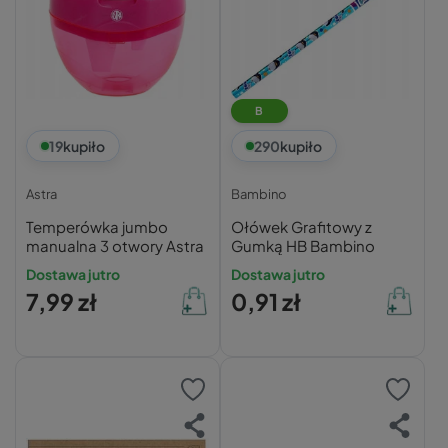
B
19
kupiło
290
kupiło
Astra
Bambino
Temperówka jumbo
Ołówek Grafitowy z
manualna 3 otwory Astra
Gumką HB Bambino
Dostawa jutro
Dostawa jutro
7,99 zł
0,91 zł