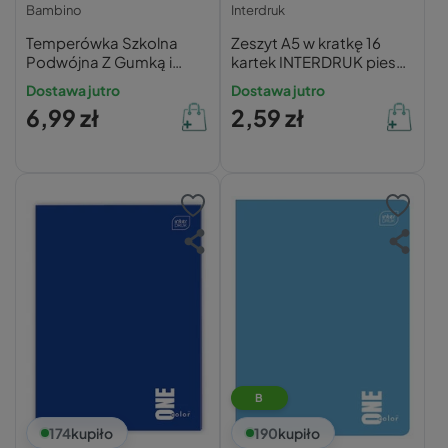
Bambino
Interdruk
Temperówka Szkolna
Zeszyt A5 w kratkę 16
Podwójna Z Gumką i
kartek INTERDRUK pieski
Pojemnikiem Manualna
kotki
Dostawa jutro
Dostawa jutro
Bambino
6,99 zł
2,59 zł
B
174
kupiło
190
kupiło