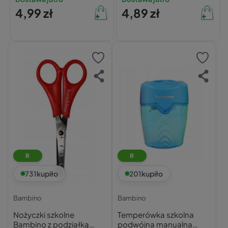
Bambino
4,99 zł
4,89 zł
Różnorodność:
Praktyczna organizacja:
B
B
Kreatywne zastosowanie:
731
kupiło
201
kupiło
Dobry wybór dla dzieci:
Bambino
Bambino
Nożyczki szkolne
Temperówka szkolna
Uniwersalne użycie:
Bambino z podziałką
podwójna manualna