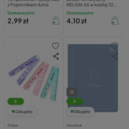
z Pojemnikiem Astra
RELIGIA A5 w kratkę 32
kartki INTERDRUK 70g
Dostawa jutro
Dostawa jutro
2,99 zł
4,10 zł
O
B
B
126
kupiło
78
kupiło
Kidea
Interdruk