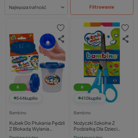
Filtrowanie
Najlepsza trafność
B
B
544
kupiło
410
kupiło
Bambino
Bambino
Kubek Do Płukania Pędzli
Nożyczki Szkolne Z
Z Blokadą Wylania
Podziałką Dla Dzieci
Pojemnik Na Wodę
Bezpieczne Bambino
Dostawa jutro
Dostawa jutro