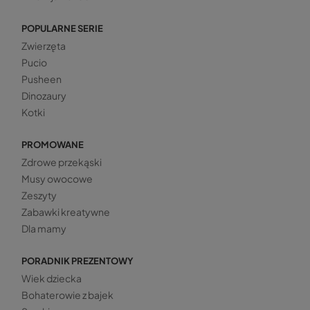
POPULARNE SERIE
Zwierzęta
Pucio
Pusheen
Dinozaury
Kotki
PROMOWANE
Zdrowe przekąski
Musy owocowe
Zeszyty
Zabawki kreatywne
Dla mamy
PORADNIK PREZENTOWY
Wiek dziecka
Bohaterowie z bajek