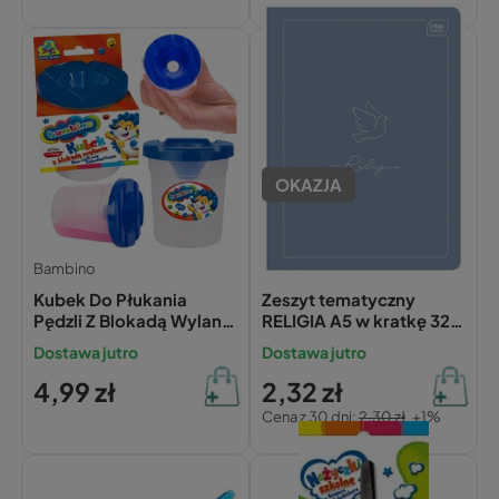
OKAZJA
Bambino
Interdruk
Kubek Do Płukania
Zeszyt tematyczny
Pędzli Z Blokadą Wylania
RELIGIA A5 w kratkę 32
Pojemnik Na Wodę
kartki INTERDRUK 70g
Dostawa jutro
Dostawa jutro
Bambino
4,99 zł
2,32 zł
Cena z 30 dni:
2,30 zł
+1%