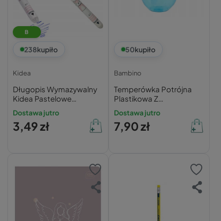
B
238
kupiło
50
kupiło
Kidea
Bambino
Długopis Wymazywalny
Temperówka Potrójna
Kidea Pastelowe
Plastikowa Z
ZWIERZAKI Ścieralny
Pojemnikiem Bambino
Dostawa jutro
Dostawa jutro
Żelowy 0.7
03042
3,49 zł
7,90 zł