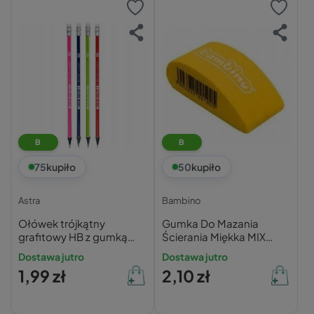
B
B
75
kupiło
50
kupiło
Astra
Bambino
Ołówek trójkątny
Gumka Do Mazania
grafitowy HB z gumką
Ścierania Miękka MIX
Astra
Kolorów Bambino
Dostawa jutro
Dostawa jutro
1,99 zł
2,10 zł