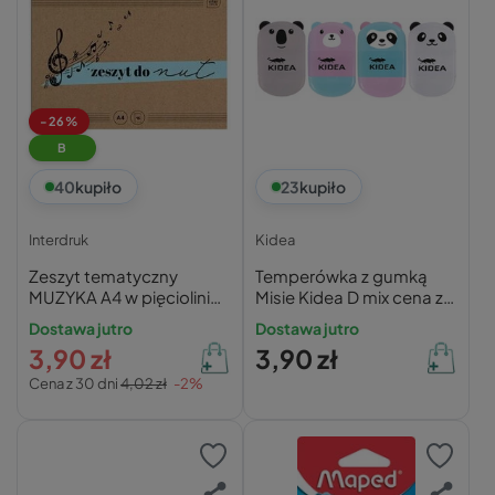
-26%
B
40
kupiło
23
kupiło
Interdruk
Kidea
Zeszyt tematyczny
Temperówka z gumką
MUZYKA A4 w pięciolinię
Misie Kidea D mix cena za
16 kartek INTERDRUK do
1 szt
Dostawa jutro
Dostawa jutro
nut
3,90 zł
3,90 zł
Cena z 30 dni
4,02 zł
-2%