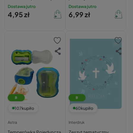
bezpieczne
Bambino
Dostawa jutro
Dostawa jutro
4,95 zł
6,99 zł
B
B
107
kupiło
60
kupiło
Astra
Interdruk
Temperówka Pojedyncza
Zeszyt tematyczny