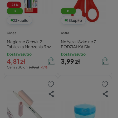
-28%
B
B
23
kupiło
18
kupiło
Kidea
Astra
Magiczne Ołówki Z
Nożyczki Szkolne Z
Tabliczką Mnożenia 3 szt.
PODZIAŁKĄ Dla
ZACZAROWANE Kidea
Praworęcznych 13cm
Dostawa jutro
Dostawa jutro
Astra
4,81 zł
3,99 zł
Cena z 30 dni
5,10 zł
-5%