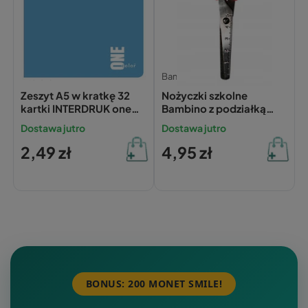
Interdruk
Bambino
Zeszyt A5 w kratkę 32
Nożyczki szkolne
kartki INTERDRUK one
Bambino z podziałką
color
bezpieczne
Dostawa jutro
Dostawa jutro
2,49 zł
4,95 zł
BONUS: 200 MONET SMILE!