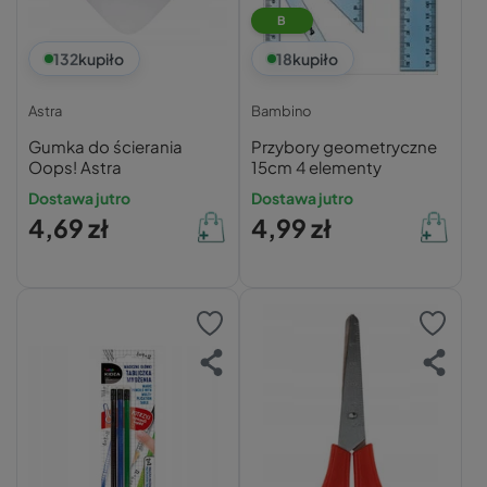
B
132
kupiło
18
kupiło
Astra
Bambino
Gumka do ścierania
Przybory geometryczne
Oops! Astra
15cm 4 elementy
Dostawa jutro
Dostawa jutro
4,69 zł
4,99 zł