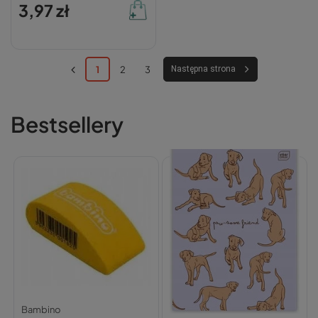
3,97 zł
1
2
3
Następna strona
Bestsellery
Bambino
Interdruk