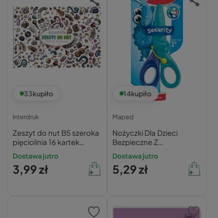
33
kupiło
14
kupiło
Interdruk
Maped
Zeszyt do nut B5 szeroka
Nożyczki Dla Dzieci
pięciolinia 16 kartek
Bezpieczne Z
INTERDRUK
Plastikowymi Ostrzami i
Dostawa jutro
Dostawa jutro
Sprężynką 3+ Maped
3,99 zł
5,29 zł