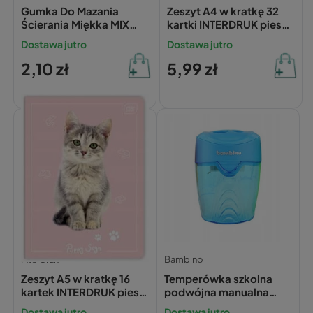
Gumka Do Mazania
Zeszyt A4 w kratkę 32
Ścierania Miękka MIX
kartki INTERDRUK pieski
Kolorów Bambino
kotki sport 70g
Dostawa jutro
Dostawa jutro
2,10 zł
5,99 zł
Interdruk
Bambino
Zeszyt A5 w kratkę 16
Temperówka szkolna
kartek INTERDRUK pieski
podwójna manualna
kotki
Bambino
Dostawa jutro
Dostawa jutro