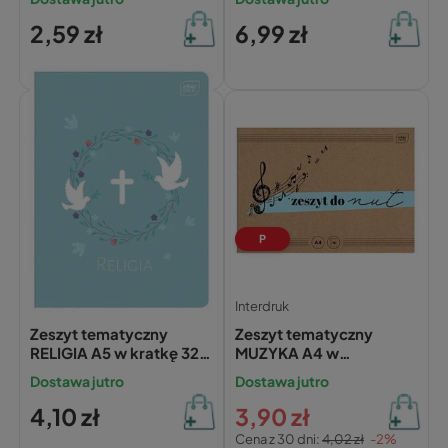
2,59 zł
6,99 zł
P
Interdruk
Interdruk
Zeszyt tematyczny
Zeszyt tematyczny
RELIGIA A5 w kratkę 32
MUZYKA A4 w
kartki INTERDRUK 70g
pięciolinię 16 kartek
Dostawa jutro
Dostawa jutro
INTERDRUK do nut
4,10 zł
3,90 zł
Cena z 30 dni:
4,02 zł
-2%