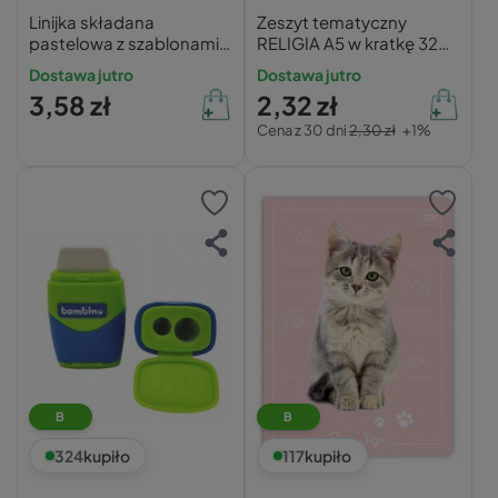
Linijka składana
Zeszyt tematyczny
pastelowa z szablonami
RELIGIA A5 w kratkę 32
30cm KIDEA 97418
kartki INTERDRUK 70g
Dostawa jutro
Dostawa jutro
3,58 zł
2,32 zł
Cena z 30 dni
2,30 zł
+1%
B
B
324
kupiło
117
kupiło