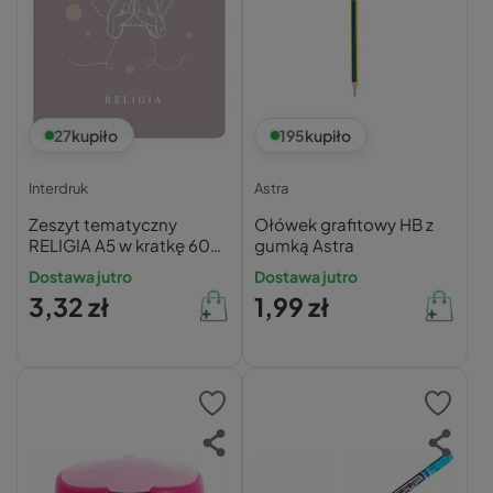
27
kupiło
195
kupiło
Interdruk
Astra
Zeszyt tematyczny
Ołówek grafitowy HB z
RELIGIA A5 w kratkę 60
gumką Astra
kartek INTERDRUK 70g
Dostawa jutro
Dostawa jutro
3,32 zł
1,99 zł