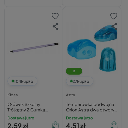
B
104
kupiło
27
kupiło
Kidea
Astra
Ołówek Szkolny
Temperówka podwójna
Trójkątny Z Gumką
Orion Astra dwa otwory
Twardość HB
mix kolorów 404118003
Dostawa jutro
Dostawa jutro
PASTELOWY Kidea
2,59 zł
4,51 zł