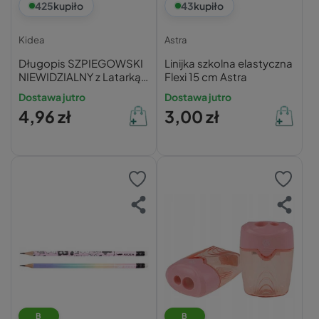
425
kupiło
43
kupiło
Kidea
Astra
Długopis SZPIEGOWSKI
Linijka szkolna elastyczna
NIEWIDZIALNY z Latarką
Flexi 15 cm Astra
UV Kidea
Dostawa jutro
Dostawa jutro
4,96 zł
3,00 zł
B
B