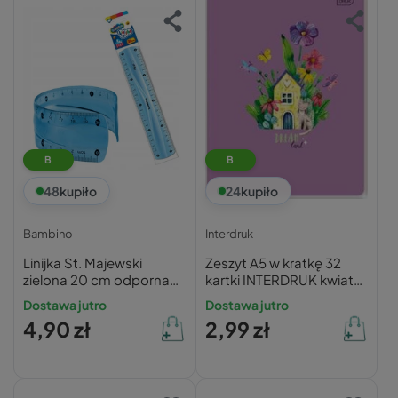
B
B
48
kupiło
24
kupiło
Bambino
Interdruk
Linijka St. Majewski
Zeszyt A5 w kratkę 32
zielona 20 cm odporna
kartki INTERDRUK kwiaty
na złamanie
dla dziewczynki
Dostawa jutro
Dostawa jutro
4,90 zł
2,99 zł