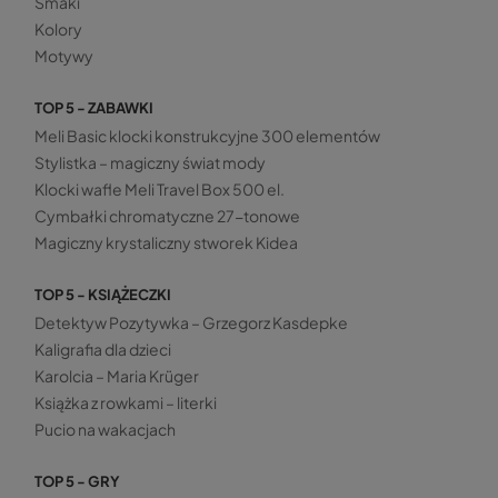
Smaki
Kolory
Motywy
TOP 5 - ZABAWKI
Meli Basic klocki konstrukcyjne 300 elementów
Stylistka – magiczny świat mody
Klocki wafle Meli Travel Box 500 el.
Cymbałki chromatyczne 27-tonowe
Magiczny krystaliczny stworek Kidea
TOP 5 - KSIĄŻECZKI
Detektyw Pozytywka – Grzegorz Kasdepke
Kaligrafia dla dzieci
Karolcia – Maria Krüger
Książka z rowkami – literki
Pucio na wakacjach
TOP 5 - GRY