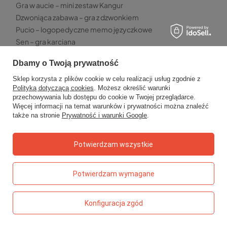
Gra w aucie – mini zestaw Kangur
Dzwoniąca zabawa – gra z dzwonkiem
Pucio – logopedyczne memo języczkowe
Sen – gra karciana
Qwirkle – gra planszowa
Dbamy o Twoją prywatność
TOP5 - PRZEKĄSKI
Sklep korzysta z plików cookie w celu realizacji usług zgodnie z
Polityką dotyczącą cookies
. Możesz określić warunki
Chrupki malinowe Otolandia
przechowywania lub dostępu do cookie w Twojej przeglądarce.
Truskawki liofilizowane Kresto
Więcej informacji na temat warunków i prywatności można znaleźć
Paski owocowe Bob Snail
także na stronie
Prywatność i warunki Google
.
Kaszka jaglana Helpa
Owolovo malinowo – mus jabłkowo-malinowy
Potwierdzam wszystkie
TOP 5 - WYPRAWKA SZKOLNA
Potwierdzam wymagane
Kredki ołówkowe grube Bambino
Klej w sztyfcie Magic
Kreda chodnikowa neonowa Kidea
Konfiguracja zgód
Ołówki do nauki pisania Bambino
Długopis szpiegowski Kidea