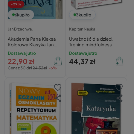
-29%
6
kupiło
3
kupiło
Jan Brzechwa,
Kapitan Nauka
Akademia Pana Kleksa
Uważność dla dzieci.
Kolorowa Klasyka Jan
Trening mindfulness
Brzechwa TW Greg
Dostawa jutro
Dostawa jutro
22,90 zł
44,37 zł
Cena z 30 dni
24,52 zł
-6%