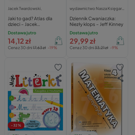
Jacek Twardowski,
wydawnictwo Nasza Księgarnia
Jaki to gad? Atlas dla
Dziennik Cwaniaczka:
dzieci – Jacek
Niezły klops – Jeff Kinney
Twardowski
Dostawa jutro
Dostawa jutro
14,12 zł
29,99 zł
Cena z 30 dni
17,63 zł
-19%
Cena z 30 dni
33,21 zł
-9%
-32%