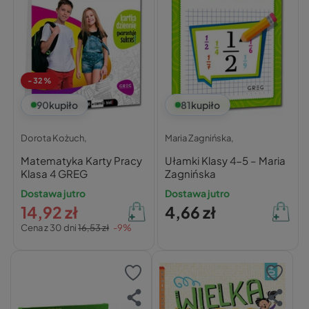
-32%
90
kupiło
81
kupiło
Dorota Kożuch,
Maria Zagnińska,
Matematyka Karty Pracy
Ułamki Klasy 4-5 – Maria
Klasa 4 GREG
Zagnińska
Dostawa jutro
Dostawa jutro
14,92 zł
4,66 zł
Cena z 30 dni
16,53 zł
-9%