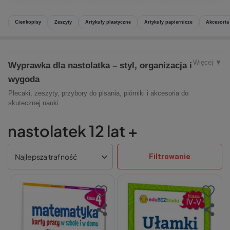
Cienkopisy
Zeszyty
Artykuły plastyczne
Artykuły papiernicze
Akcesoria
Więcej ▼
Wyprawka dla nastolatka – styl, organizacja i
wygoda
Plecaki, zeszyty, przybory do pisania, piórniki i akcesoria do
skutecznej nauki.
nastolatek 12 lat +
Filtrowanie
Najlepsza trafność