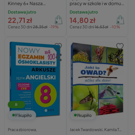
Kinney 6+ Nasza
pracy w szkole i w domu.
Księgarnia
Klasa 4
Dostawa jutro
Dostawa jutro
22,71 zł
14,80 zł
Cena z 30 dni
28,35 zł
-19%
Cena z 30 dni
16,53 zł
-10%
B
91
kupiło
9
kupiło
Praca zbiorowa,
Jacek Twardowski,
Kamila Twardowska,