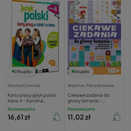
29
kupiło
3
kupiło
Karolina Cichocka,
Aksjomat,
Praca zbiorowa,
Karty pracy język polski
Ciekawe zadania do
klasa 4 – Karolina
głowy łamania –
Cichocka
Aksjomat
Dostawa jutro
Dostawa jutro
16,61 zł
11,02 zł