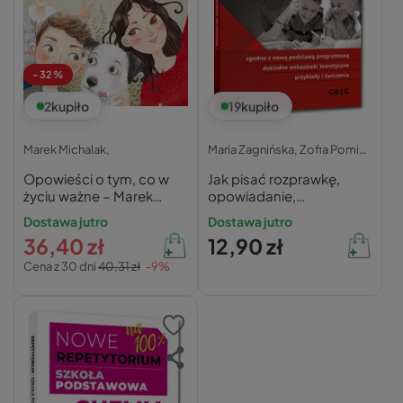
-32%
2
kupiło
19
kupiło
Marek Michalak,
Maria Zagnińska,
Zofia Pomianowska,
Opowieści o tym, co w
Jak pisać rozprawkę,
życiu ważne – Marek
opowiadanie,
Michalak
charakterystykę -
Dostawa jutro
Dostawa jutro
poradnik GREG
36,40 zł
12,90 zł
Cena z 30 dni
40,31 zł
-9%