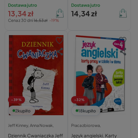
Klasa 5
GREG
Dostawa jutro
Dostawa jutro
13,34 zł
14,34 zł
Cena z 30 dni
16,53 zł
-19%
-39%
-32%
2
kupiło
18
kupiło
Jeff Kinney,
Anna Nowak,
Praca zbiorowa,
Dziennik Cwaniaczka Jeff
Język angielski. Karty