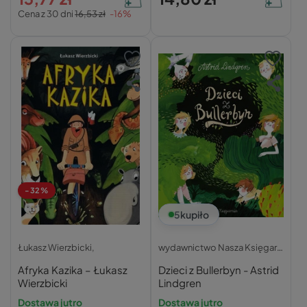
Cena z 30 dni
16,53 zł
-16%
-32%
5
kupiło
Łukasz Wierzbicki,
wydawnictwo Nasza Księgarnia
Afryka Kazika – Łukasz
Dzieci z Bullerbyn - Astrid
Wierzbicki
Lindgren
Dostawa jutro
Dostawa jutro