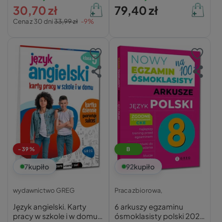
30,70 zł
79,40 zł
Cena z 30 dni
33,99 zł
-9%
-39%
B
7
kupiło
92
kupiło
wydawnictwo GREG
Praca zbiorowa,
Język angielski. Karty
6 arkuszy egzaminu
pracy w szkole i w domu.
ósmoklasisty polski 2026