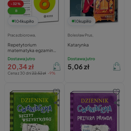
-32%
B
104
kupiło
10
kupiło
Praca zbiorowa,
Bolesław Prus,
Repetytorium
Katarynka
matematyka egzamin
ósmoklasisty 2026 GREG
Dostawa jutro
Dostawa jutro
20,34 zł
5,06 zł
Cena z 30 dni
22,52 zł
-9%