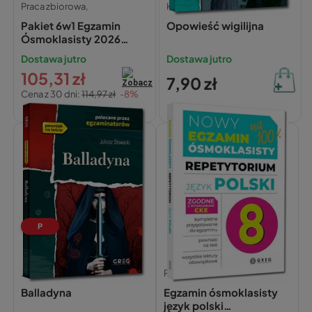
Praca zbiorowa,
Karol Dickens,
Pakiet 6w1 Egzamin
Opowieść wigilijna
Ósmoklasisty 2026
GREG
Dostawa jutro
Dostawa jutro
105,31 zł
7,90 zł
Cena z 30 dni:
114,97 zł
-8%
P
Juliusz Słowacki,
Praca zbiorowa,
Balladyna
Egzamin ósmoklasisty
język polski