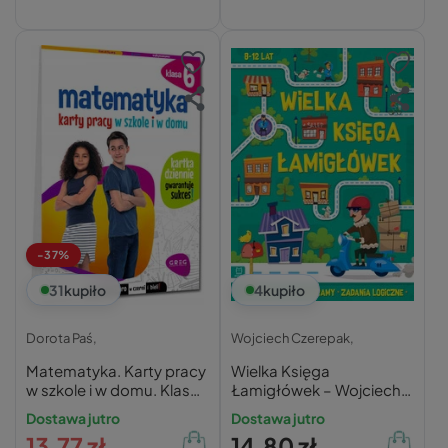
-37%
31
kupiło
4
kupiło
Dorota Paś,
Wojciech Czerepak,
Matematyka. Karty pracy
Wielka Księga
w szkole i w domu. Klasa
Łamigłówek – Wojciech
6
Czerepak
Dostawa jutro
Dostawa jutro
13,77 zł
14,80 zł