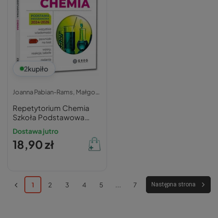
2
kupiło
Joanna Pabian-Rams, Małgorzata Krajewska,
Repetytorium Chemia
Szkoła Podstawowa
2024-2026 GREG
Dostawa jutro
18,90 zł
1
2
3
4
5
...
7
Następna strona