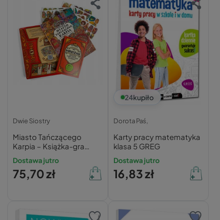
24
kupiło
Dwie Siostry
Dorota Paś,
Miasto Tańczącego
Karty pracy matematyka
Karpia – Książka-gra
klasa 5 GREG
paragrafowa i
Dostawa jutro
Dostawa jutro
wyszukiwanka dla dzieci
75,70 zł
16,83 zł
8+