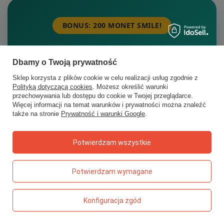
BONUS: 200 MONET SMILE!
Chcesz kupować taniej?
Dbamy o Twoją prywatność
Zapisz się do newslettera i odbierz monety na
Sklep korzysta z plików cookie w celu realizacji usług zgodnie z
start oraz dostęp do najlepszych ofert na
Polityką dotyczącą cookies
. Możesz określić warunki
przechowywania lub dostępu do cookie w Twojej przeglądarce.
prezenty.
Więcej informacji na temat warunków i prywatności można znaleźć
także na stronie
Prywatność i warunki Google
.
Odbieram 200 monet
Potwierdzam wszystkie
Potwierdzam wymagane
Konfiguracja zgód
POLECANE KATEGORIE
Pierwsze zabawki