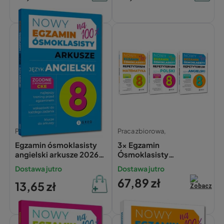
Praca zbiorowa,
Praca zbiorowa,
Egzamin ósmoklasisty
3x Egzamin
angielski arkusze 2026
Ósmoklasisty
GREG
MATEMATYKA POLSKI
Dostawa jutro
Dostawa jutro
ANGIELSKI
67,89 zł
Repetytorium Greg
13,65 zł