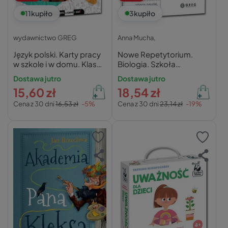
11
kupiło
3
kupiło
wydawnictwo GREG
Anna Mucha,
Język polski. Karty pracy
Nowe Repetytorium.
w szkole i w domu. Klasa
Biologia. Szkoła
5
podstawowa. Podstawa
Dostawa jutro
Dostawa jutro
programowa 2024-2026
15,60 zł
18,54 zł
Cena z 30 dni
16,53 zł
-5%
Cena z 30 dni
23,14 zł
-19%