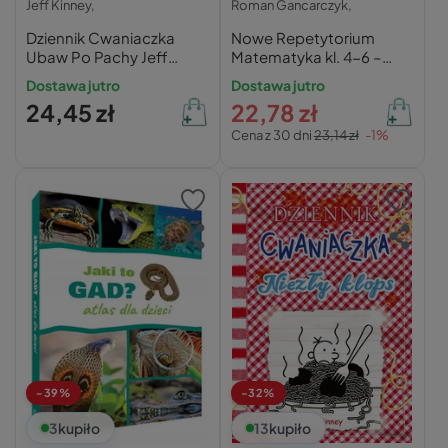
Jeff Kinney,
Roman Gancarczyk,
Dziennik Cwaniaczka
Nowe Repetytorium
Ubaw Po Pachy Jeff
Matematyka kl. 4-6 –
Kinney 6+ Nasza
Roman Gancarczyk
Dostawa jutro
Dostawa jutro
Księgarnia
24,45 zł
22,78 zł
Cena z 30 dni
23,14 zł
-1%
-39%
-32%
3
kupiło
13
kupiło