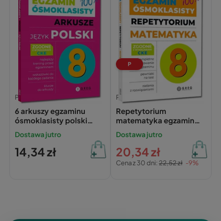
P
Praca zbiorowa,
Praca zbiorowa,
6 arkuszy egzaminu
Repetytorium
ósmoklasisty polski
matematyka egzamin
2026 GREG
ósmoklasisty 2026
Dostawa jutro
Dostawa jutro
GREG
14,34 zł
20,34 zł
Cena z 30 dni:
22,52 zł
-9%