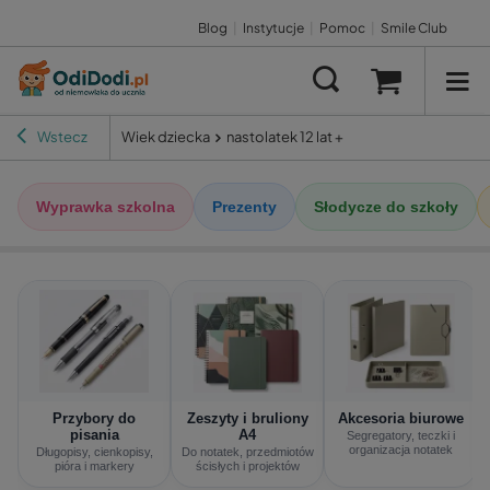
Blog
|
Instytucje
|
Pomoc
|
Smile Club
Wstecz
Wiek dziecka
nastolatek 12 lat +
Wyprawka szkolna
Prezenty
Słodycze do szkoły
Przybory do
Zeszyty i bruliony
Akcesoria biurowe
pisania
A4
Segregatory, teczki i
organizacja notatek
Długopisy, cienkopisy,
Do notatek, przedmiotów
pióra i markery
ścisłych i projektów