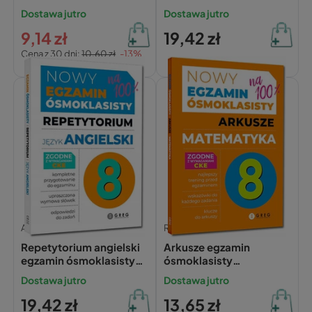
repetytorium GREG
Dostawa jutro
Dostawa jutro
2026
9,14 zł
19,42 zł
Cena z 30 dni:
10,60 zł
-13%
Roman Gancarczyk, Bernadetta Połomska,
Anna Witkowska,
Monika Kociołek,
Paulina Miełgeś-Szostak,
Repetytorium angielski
Arkusze egzamin
egzamin ósmoklasisty
ósmoklasisty
2026 - GREG
matematyka 2026 –
Dostawa jutro
Dostawa jutro
GREG
19,42 zł
13,65 zł