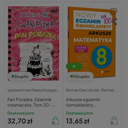
B
3
kupiło
95
kupiło
wydawnictwo Nasza Księgarnia
Roman Gancarczyk, Bernadetta Połomska,
Pan Porażka. Dziennik
Arkusze egzamin
cwaniaczka. Tom 20 –
ósmoklasisty
Jeff Kinney
matematyka 2026 –
Dostawa jutro
Dostawa jutro
GREG
32,70 zł
13,65 zł