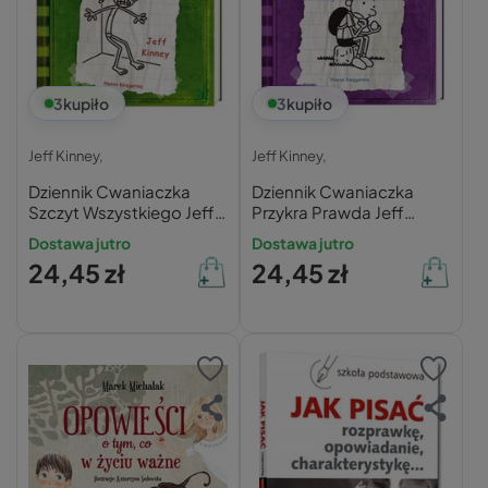
3
kupiło
3
kupiło
Jeff Kinney,
Jeff Kinney,
Dziennik Cwaniaczka
Dziennik Cwaniaczka
Szczyt Wszystkiego Jeff
Przykra Prawda Jeff
Kinney 6+ Nasza
Kinney 6+ Nasza
Dostawa jutro
Dostawa jutro
Księgarnia
Księgarnia
24,45 zł
24,45 zł