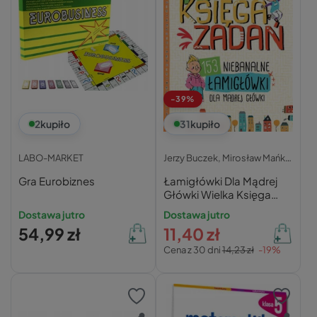
-39%
2
kupiło
31
kupiło
LABO-MARKET
Jerzy Buczek,
Mirosław Mańko,
Gra Eurobiznes
Łamigłówki Dla Mądrej
Główki Wielka Księga
Zadań 10+ Aksjomat
Dostawa jutro
Dostawa jutro
4054
54,99 zł
11,40 zł
Cena z 30 dni
14,23 zł
-19%