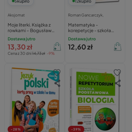
5
kupiło
12
kupiło
Aksjomat
Roman Gancarczyk,
Moje literki. Książka z
Matematyka -
rowkami – Bogusław
korepetycje - szkoła
Michalec | 24 karty
podstawowa, klasa 4
Dostawa jutro
Dostawa jutro
13,30 zł
12,60 zł
Cena z 30 dni
14,73 zł
-9%
-28%
-39%