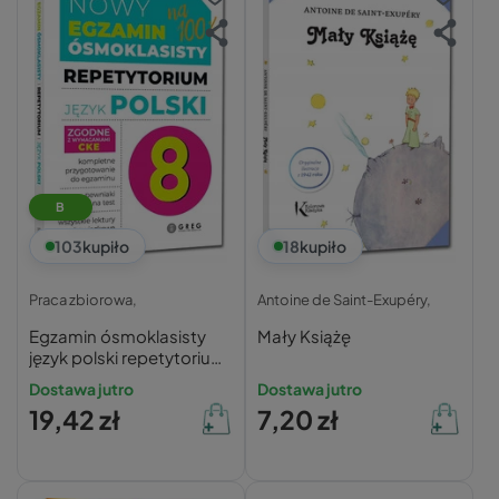
B
103
kupiło
18
kupiło
Praca zbiorowa,
Antoine de Saint-Exupéry,
Egzamin ósmoklasisty
Mały Książę
język polski repetytorium
GREG 2026
Dostawa jutro
Dostawa jutro
19,42 zł
7,20 zł