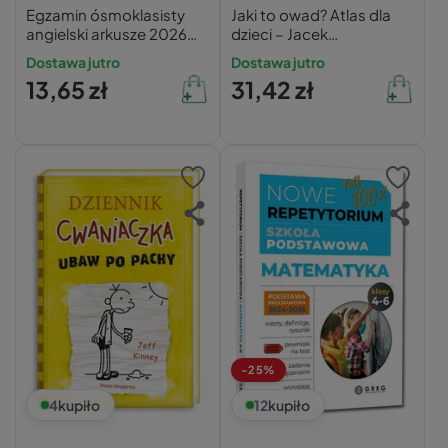
Egzamin ósmoklasisty
Jaki to owad? Atlas dla
angielski arkusze 2026
dzieci – Jacek
GREG
Twardowski, Kamila
Dostawa jutro
Dostawa jutro
Twardowska
13,65 zł
31,42 zł
-25%
4
kupiło
12
kupiło