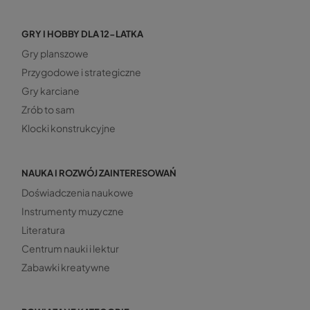
GRY I HOBBY DLA 12-LATKA
Gry planszowe
Przygodowe i strategiczne
Gry karciane
Zrób to sam
Klocki konstrukcyjne
NAUKA I ROZWÓJ ZAINTERESOWAŃ
Doświadczenia naukowe
Instrumenty muzyczne
Literatura
Centrum nauki i lektur
Zabawki kreatywne