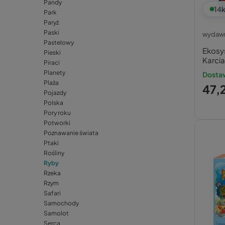
Pandy
14
k
Park
Paryż
Paski
wydawn
Pastelowy
Ekosy
Pieski
Karcia
Piraci
Planety
Dostaw
Plaża
47,2
Pojazdy
Polska
Pory roku
Potworki
Poznawanie świata
Ptaki
Rośliny
Ryby
Rzeka
Rzym
Safari
Samochody
Samolot
Serca