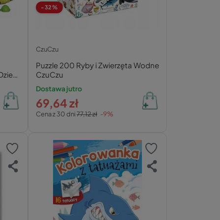
-32%
CzuCzu
Puzzle 200 Ryby i Zwierzęta Wodne
Dzieci
CzuCzu
Dostawa jutro
69,64 zł
Cena z 30 dni
77,12 zł
-9%