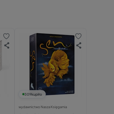
309
kupiło
wydawnictwo Nasza Księgarnia