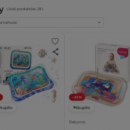
y
( ilość produktów:
28
)
za trafność
-25%
9
kupiło
6
kupiło
Babyono