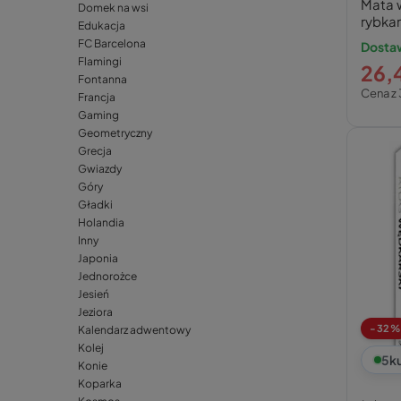
Mata 
Domek na wsi
rybka
Edukacja
FC Barcelona
Dostaw
Flamingi
26,4
Fontanna
Cena z 
Francja
Gaming
Geometryczny
Grecja
Gwiazdy
Góry
Gładki
Holandia
Inny
Japonia
Jednorożce
Jesień
Jeziora
-32%
Kalendarz adwentowy
Kolej
5
k
Konie
Koparka