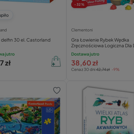
-32%
upiło
land
Clementoni
 delfin 30 el. Castorland
Gra Łowienie Rybek Wędka
Zręcznościowa Logiczna Dla 
12M+ Clementoni
a jutro
Dostawa jutro
7 zł
38,60 zł
Cena z 30 dni
42,74 zł
-9%