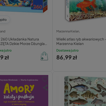
piło
land
Marzenna Kielan,
e 260 Układanka Natura
Wielki atlas ryb akwariowych 
ZĘTA Dzikie Morze Dżungla
Marzenna Kielan
storland
a jutro
Dostawa jutro
9 zł
86,99 zł