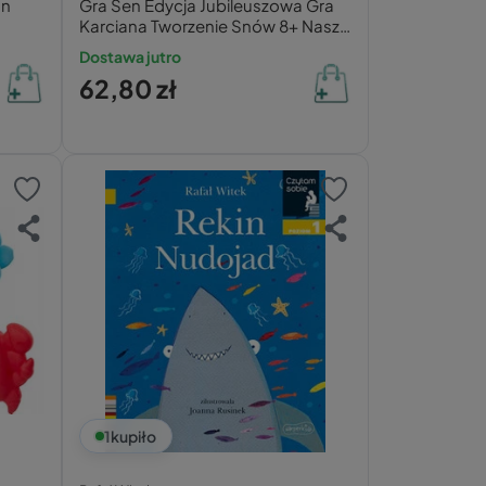
an
Gra Sen Edycja Jubileuszowa Gra
Karciana Tworzenie Snów 8+ Nasza
Księgarnia
Dostawa jutro
62,80 zł
1
kupiło