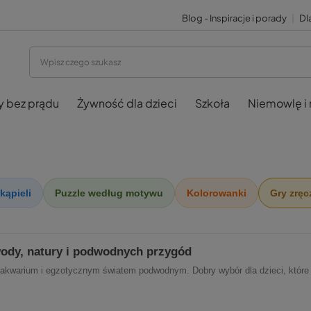
Blog - Inspiracje i porady
|
Dla
y bez prądu
Żywność dla dzieci
Szkoła
Niemowlę i
kąpieli
Puzzle według motywu
Kolorowanki
Gry zrę
wody, natury i podwodnych przygód
kwarium i egzotycznym światem podwodnym. Dobry wybór dla dzieci, które lub