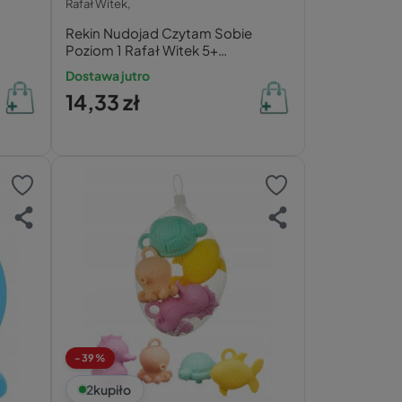
Rafał Witek,
Rekin Nudojad Czytam Sobie
Poziom 1 Rafał Witek 5+
HarperKids
Dostawa jutro
14,33 zł
-39%
2
kupiło