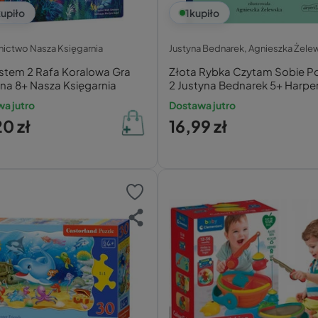
upiło
1
kupiło
ictwo Nasza Księgarnia
Justyna Bednarek, Agnieszka Żele
stem 2 Rafa Koralowa Gra
Złota Rybka Czytam Sobie P
na 8+ Nasza Księgarnia
2 Justyna Bednarek 5+ Harpe
a jutro
Dostawa jutro
0 zł
16,99 zł