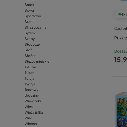
Smok
Sowa
4
k
Sportowy
Statki
Straż pożarna
Castor
Syrenki
Puzzle
Szopy
Słodycze
Słoń
Dostaw
Słońce
15,9
Służby miejskie
Tie Dye
Tukan
Turcja
Tygrys
Tęczowy
Urodziny
Wiewiórki
Wieś
Wieża Eiffla
Wilk
Wiosna