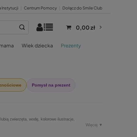
 Instytucji
|
Centrum Pomocy
|
Dołącz do Smile Club
0,00 zł
 mama
Wiek dziecka
Prezenty
cznościowe
Pomysł na prezent
ią zwierzęta, wodę, kolorowe ilustracje,
Więcej ▼