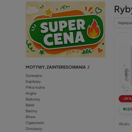
Ryb
Najleps
MOTYWY, ZAINTERESOWANIA
Zwierzęta
Kapibary
Piłka nożna
Anglia
-39%
Bajkowy
Balet
18
Balony
Bitwa
Ciężarówki
Akuku
Dinozaury