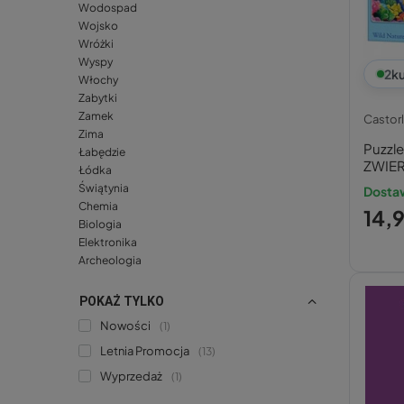
Wodospad
Wojsko
Wróżki
Wyspy
2
ku
Włochy
Zabytki
Zamek
Castor
Zima
Puzzl
Łabędzie
ZWIER
Łódka
8+ Ca
Świątynia
Dostaw
Chemia
14,9
Biologia
Elektronika
Archeologia
POKAŻ TYLKO
Nowości
1
Letnia Promocja
13
Wyprzedaż
1