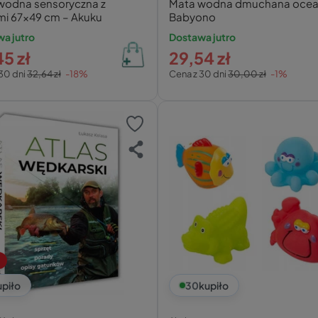
wodna sensoryczna z
Mata wodna dmuchana oce
mi 67x49 cm – Akuku
Babyono
a jutro
Dostawa jutro
5 zł
29,54 zł
30 dni
32,64 zł
-18%
Cena z 30 dni
30,00 zł
-1%
upiło
30
kupiło