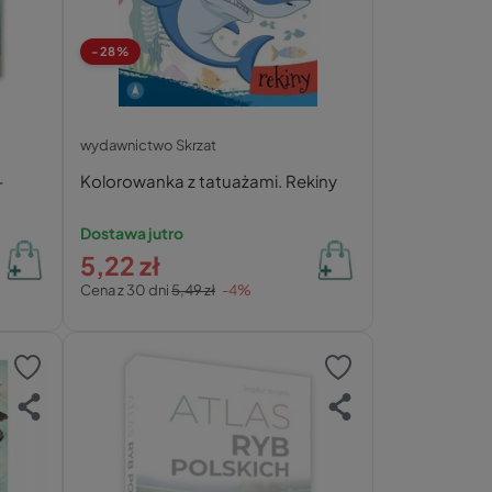
-28%
wydawnictwo Skrzat
–
Kolorowanka z tatuażami. Rekiny
Dostawa jutro
5,22 zł
Cena z 30 dni
5,49 zł
-4%