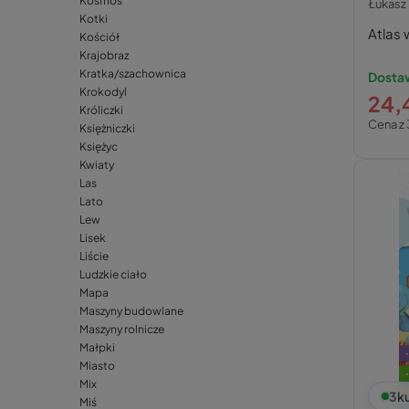
Kosmos
Łukasz 
Kotki
Atlas 
Kościół
Krajobraz
Kratka/szachownica
Dostaw
Krokodyl
24,4
Króliczki
Cena z 
Księżniczki
Księżyc
Kwiaty
Las
Lato
Lew
Lisek
Liście
Ludzkie ciało
Mapa
Maszyny budowlane
Maszyny rolnicze
Małpki
Miasto
Mix
3
k
Miś