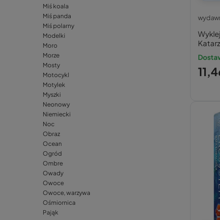
Miś koala
Miś panda
wydawn
Miś polarny
Wyklej
Modelki
Katar
Moro
Morze
Dostaw
Mosty
11,4
Motocykl
Motylek
Myszki
Neonowy
Niemiecki
Noc
Obraz
Ocean
Ogród
Ombre
Owady
Owoce
Owoce, warzywa
Ośmiornica
Pająk