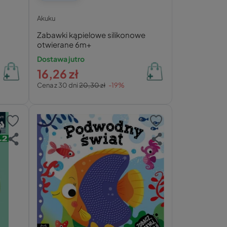
Akuku
Zabawki kąpielowe silikonowe
otwierane 6m+
Dostawa jutro
16,26 zł
Cena z 30 dni
20,30 zł
-19%