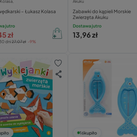
Kolasa,
Akuku
wędkarski – Łukasz Kolasa
Zabawki do kąpieli Morskie
Zwierzęta Akuku
a jutro
Dostawa jutro
5 zł
13,96 zł
30 dni
27,07 zł
-9%
upiło
16
kupiło