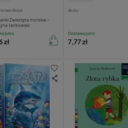
ictwo Skrzat
Akuku
anki Zwierzęta morskie –
zyna Jankowiak
a jutro
Dostawa jutro
6 zł
7,77 zł