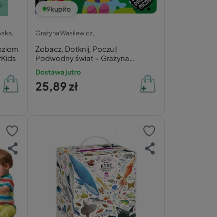
9
kupiło
wska,
Grażyna Wasilewicz,
oziom
Zobacz, Dotknij, Poczuj!
rKids
Podwodny świat – Grażyna
Wasilewicz
Dostawa jutro
25,89 zł