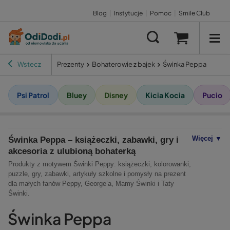
Blog
|
Instytucje
|
Pomoc
|
Smile Club
Wstecz
Prezenty
Bohaterowie z bajek
Świnka Peppa
Psi Patrol
Bluey
Disney
Kicia Kocia
Pucio
Więcej ▼
Świnka Peppa – książeczki, zabawki, gry i
akcesoria z ulubioną bohaterką
Produkty z motywem Świnki Peppy: książeczki, kolorowanki,
puzzle, gry, zabawki, artykuły szkolne i pomysły na prezent
dla małych fanów Peppy, George’a, Mamy Świnki i Taty
Świnki.
Świnka Peppa