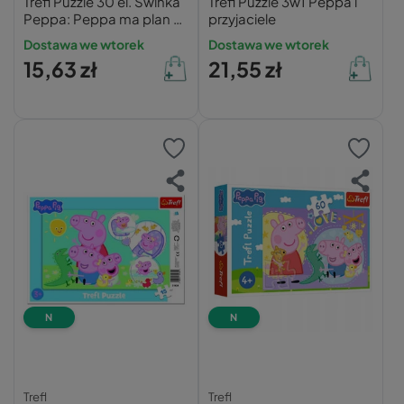
Trefl Puzzle 30 el. Świnka
Trefl Puzzle 3w1 Peppa i
Peppa: Peppa ma plan +
przyjaciele
Plakat
Dostawa we wtorek
Dostawa we wtorek
15,63 zł
21,55 zł
N
N
Trefl
Trefl