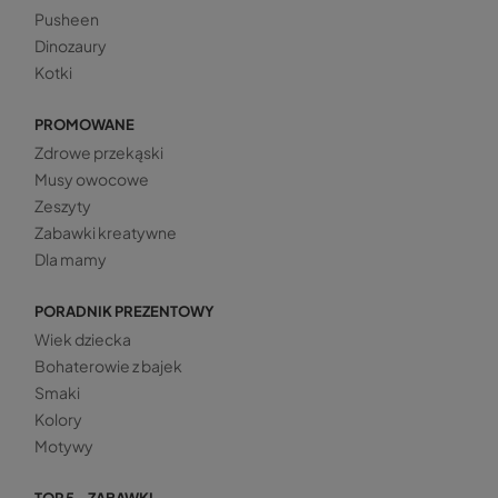
Pusheen
Dinozaury
Kotki
PROMOWANE
Zdrowe przekąski
Musy owocowe
Zeszyty
Zabawki kreatywne
Dla mamy
PORADNIK PREZENTOWY
Wiek dziecka
Bohaterowie z bajek
Smaki
Kolory
Motywy