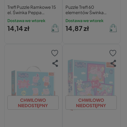
Trefl Puzzle Ramkowe 15
Puzzle Trefl 60
el. Świnka Peppa
elementów Świnka
Najmilsza Świnka
Peppa 17414 –
Dostawa we wtorek
Dostawa we wtorek
Edukacyjne, Ekologiczne
14,14 zł
14,87 zł
dla Dzieci 4+
CHWILOWO
CHWILOWO
NIEDOSTĘPNY
NIEDOSTĘPNY