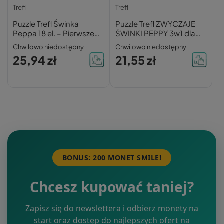
Trefl
Trefl
Puzzle Trefl Świnka
Puzzle Trefl ZWYCZAJE
Peppa 18 el. – Pierwsze
ŚWINKI PEPPY 3w1 dla
Układanki
dzieci 106 elementów
Chwilowo niedostępny
Chwilowo niedostępny
25,94 zł
21,55 zł
BONUS: 200 MONET SMILE!
Chcesz kupować taniej?
Zapisz się do newslettera i odbierz monety na
start oraz dostęp do najlepszych ofert na