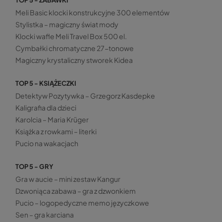
TOP 5 - ZABAWKI
Meli Basic klocki konstrukcyjne 300 elementów
Stylistka – magiczny świat mody
Klocki wafle Meli Travel Box 500 el.
Cymbałki chromatyczne 27-tonowe
Magiczny krystaliczny stworek Kidea
TOP 5 - KSIĄŻECZKI
Detektyw Pozytywka – Grzegorz Kasdepke
Kaligrafia dla dzieci
Karolcia – Maria Krüger
Książka z rowkami – literki
Pucio na wakacjach
TOP 5 - GRY
Gra w aucie – mini zestaw Kangur
Dzwoniąca zabawa – gra z dzwonkiem
Pucio – logopedyczne memo języczkowe
Sen – gra karciana