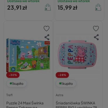
Dostawa we wtorek
Dostawa we wtorek
23,91 zł
15,99 zł
Książeczki Świnka Peppa:
Kolorowanki i kreatywne zabawy:
Puzzle i gry:
Zabawki z Peppą:
Prezenty dla dzieci:
-30%
-28%
1
kupiło
1
kupiło
Trefl
Astra
Puzzle 24 Maxi Świnka
Śniadaniówka ŚWINKA
Peppa Zabawy na
PEPPA PIG Lunchbox 790