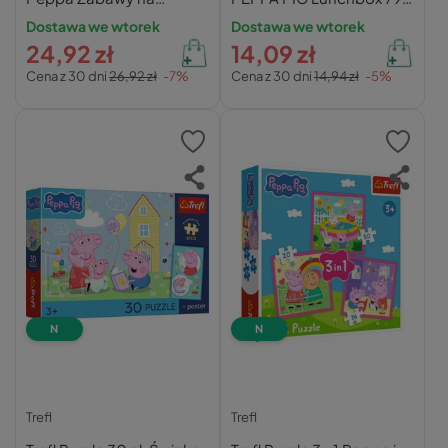
Polanie – Trefl
ml BPA FREE Astra
Dostawa we wtorek
Dostawa we wtorek
24,92 zł
14,09 zł
Cena z 30 dni
26,92 zł
-7%
Cena z 30 dni
14,94 zł
-5%
N
N
Trefl
Trefl