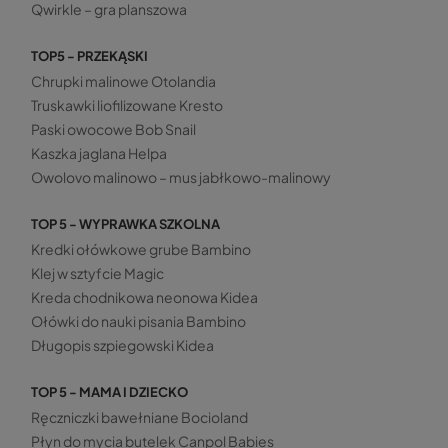
Qwirkle – gra planszowa
TOP5 - PRZEKĄSKI
Chrupki malinowe Otolandia
Truskawki liofilizowane Kresto
Paski owocowe Bob Snail
Kaszka jaglana Helpa
Owolovo malinowo – mus jabłkowo-malinowy
TOP 5 - WYPRAWKA SZKOLNA
Kredki ołówkowe grube Bambino
Klej w sztyfcie Magic
Kreda chodnikowa neonowa Kidea
Ołówki do nauki pisania Bambino
Długopis szpiegowski Kidea
TOP 5 - MAMA I DZIECKO
Ręczniczki bawełniane Bocioland
Płyn do mycia butelek Canpol Babies