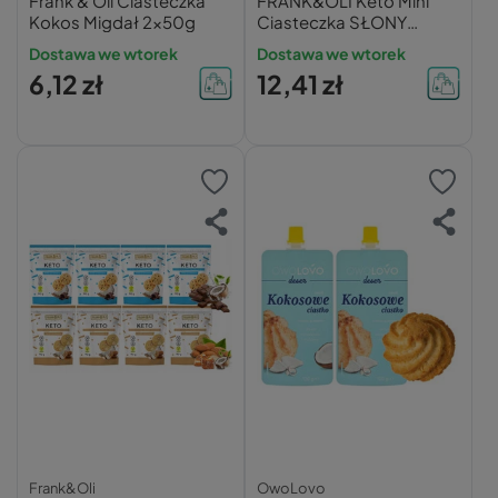
Frank & Oli Ciasteczka
FRANK&OLI Keto Mini
Kokos Migdał 2x50g
Ciasteczka SŁONY
KARMEL KOKOS
Dostawa we wtorek
Dostawa we wtorek
CZEKOLADA 90g x2
6,12 zł
12,41 zł
Frank&Oli
OwoLovo