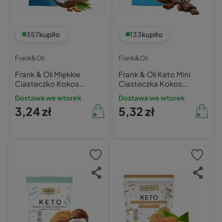
357
kupiło
133
kupiło
Frank&Oli
Frank&Oli
Frank & Oli Miękkie
Frank & Oli Keto Mini
Ciasteczko Kokos
Ciasteczka Kokos
Migdał 50g
Czekolada 90g
Dostawa we wtorek
Dostawa we wtorek
3,24 zł
5,32 zł