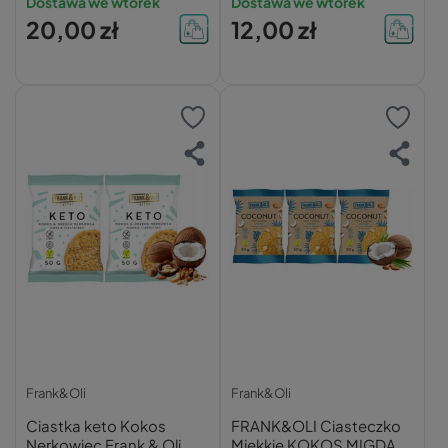
Dostawa we wtorek
Dostawa we wtorek
20,00 zł
12,00 zł
Frank&Oli
Frank&Oli
Ciastka keto Kokos
FRANK&OLI Ciasteczko
Nerkowiec Frank & Oli
Miękkie KOKOS MIGDAŁ