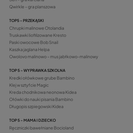
Qwirkle – gra planszowa
TOP5 - PRZEKĄSKI
Chrupki malinowe Otolandia
Truskawki liofilizowane Kresto
Paski owocowe Bob Snail
Kaszka jaglana Helpa
Owolovo malinowo – mus jabłkowo-malinowy
TOP 5 - WYPRAWKA SZKOLNA
Kredki ołówkowe grube Bambino
Klej w sztyfcie Magic
Kreda chodnikowa neonowa Kidea
Ołówki do nauki pisania Bambino
Długopis szpiegowski Kidea
TOP 5 - MAMA I DZIECKO
Ręczniczki bawełniane Bocioland