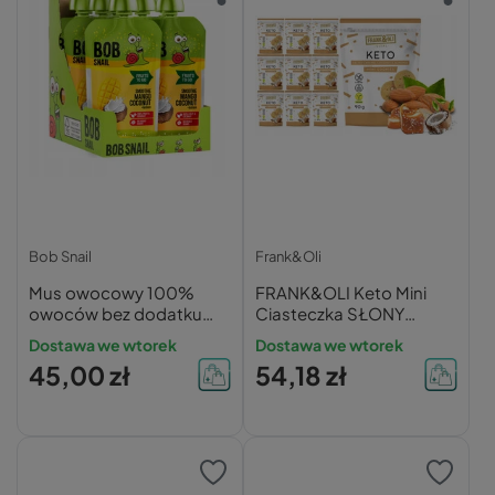
Bob Snail
Frank&Oli
Mus owocowy 100%
FRANK&OLI Keto Mini
owoców bez dodatku
Ciasteczka SŁONY
cukru BOB SNAIL Mango
KARMEL KOKOS
Dostawa we wtorek
Dostawa we wtorek
Kokos 10х120g
MIGDAŁY Bez Cukru 90g
45,00 zł
54,18 zł
x9