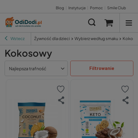
Blog
|
Instytucje
|
Pomoc
|
Smile Club
Wstecz
Żywność dla dzieci
Wybierz według smaku
Kokos
Kokosowy
Filtrowanie
Najlepsza trafność