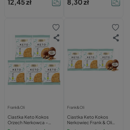
12,45 zł
8,30 zł
x2
Frank&Oli
Frank&Oli
Ciastka Keto Kokos
Ciastka Keto Kokos
Orzech Nerkowca –
Nerkowiec Frank & Oli
Frank&Oli, 50g x5
Trójpak