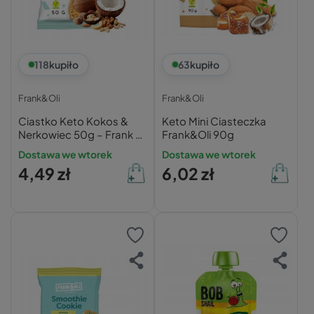
118
kupiło
63
kupiło
Frank&Oli
Frank&Oli
Ciastko Keto Kokos &
Keto Mini Ciasteczka
Nerkowiec 50g – Frank &
Frank&Oli 90g
Oli
Dostawa we wtorek
Dostawa we wtorek
4,49 zł
6,02 zł