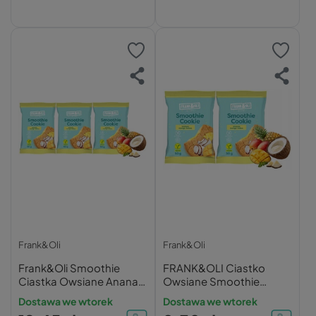
Frank&Oli
Frank&Oli
Frank&Oli Smoothie
FRANK&OLI Ciastko
Ciastka Owsiane Ananas
Owsiane Smoothie
Mango Kokos 3x50g
ANANAS MANGO
Dostawa we wtorek
Dostawa we wtorek
KOKOS Wegańskie 50g