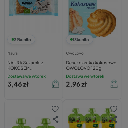
39
kupiło
13
kupiło
Naura
OwoLovo
NAURA Sezamki z
Deser ciastko kokosowe
KOKOSEM
OWOLOVO 120g
Bezglutenowe
Dostawa we wtorek
Dostawa we wtorek
Wegańskie BIO 27g
3,46 zł
2,96 zł