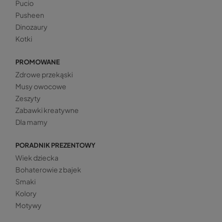
Pucio
Pusheen
Dinozaury
Kotki
PROMOWANE
Zdrowe przekąski
Musy owocowe
Zeszyty
Zabawki kreatywne
Dla mamy
PORADNIK PREZENTOWY
Wiek dziecka
Bohaterowie z bajek
Smaki
Kolory
Motywy