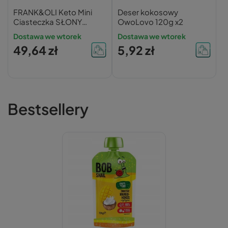
FRANK&OLI Keto Mini
Deser kokosowy
Ciasteczka SŁONY
OwoLovo 120g x2
KARMEL KOKOS
Dostawa we wtorek
Dostawa we wtorek
CZEKOLADA 90g x8
49,64 zł
5,92 zł
Bestsellery