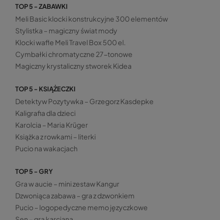
TOP 5 - ZABAWKI
Meli Basic klocki konstrukcyjne 300 elementów
Stylistka – magiczny świat mody
Klocki wafle Meli Travel Box 500 el.
Cymbałki chromatyczne 27-tonowe
Magiczny krystaliczny stworek Kidea
TOP 5 - KSIĄŻECZKI
Detektyw Pozytywka – Grzegorz Kasdepke
Kaligrafia dla dzieci
Karolcia – Maria Krüger
Książka z rowkami – literki
Pucio na wakacjach
TOP 5 - GRY
Gra w aucie – mini zestaw Kangur
Dzwoniąca zabawa – gra z dzwonkiem
Pucio – logopedyczne memo języczkowe
Sen – gra karciana