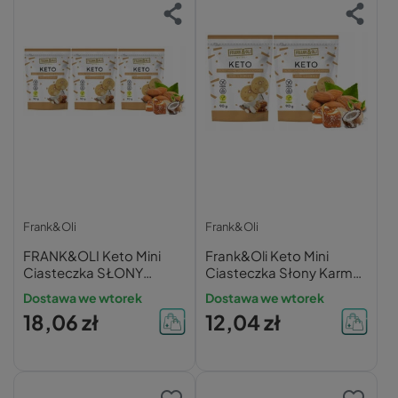
Frank&Oli
Frank&Oli
FRANK&OLI Keto Mini
Frank&Oli Keto Mini
Ciasteczka SŁONY
Ciasteczka Słony Karmel
KARMEL KOKOS
Kokos Migdały 90g x2
Dostawa we wtorek
Dostawa we wtorek
MIGDAŁY Bez Cukru 90g
18,06 zł
12,04 zł
x3