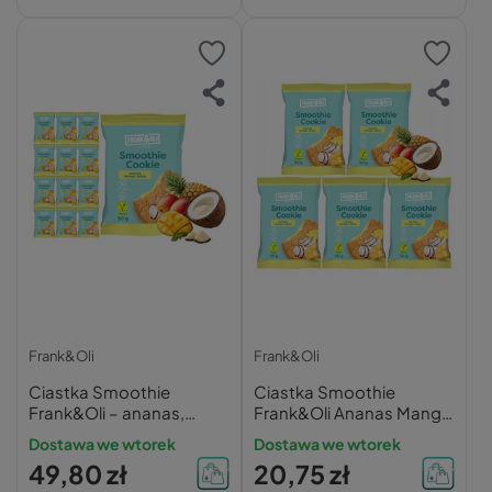
Frank&Oli
Frank&Oli
Ciastka Smoothie
Ciastka Smoothie
Frank&Oli – ananas,
Frank&Oli Ananas Mango
mango, kokos 50g x12
Kokos 50g x5 –
Dostawa we wtorek
Dostawa we wtorek
szt.
Wegańskie Bez Glutenu
49,80 zł
20,75 zł
Bez Cukru