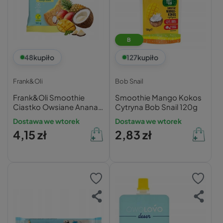
B
48
kupiło
127
kupiło
Frank&Oli
Bob Snail
Frank&Oli Smoothie
Smoothie Mango Kokos
Ciastko Owsiane Ananas
Cytryna Bob Snail 120g
Mango Kokos 50g
Dostawa we wtorek
Dostawa we wtorek
4,15 zł
2,83 zł