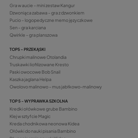
Gra w aucie – mini zestaw Kangur
Dzwoniąca zabawa – gra z dzwonkiem
Pucio – logopedyczne memo języczkowe
Sen – gra karciana
Qwirkle – gra planszowa
TOP5 - PRZEKĄSKI
Chrupki malinowe Otolandia
Truskawki liofilizowane Kresto
Paski owocowe Bob Snail
Kaszka jaglana Helpa
Owolovo malinowo – mus jabłkowo-malinowy
TOP 5 - WYPRAWKA SZKOLNA
Kredki ołówkowe grube Bambino
Klej w sztyfcie Magic
Kreda chodnikowa neonowa Kidea
Ołówki do nauki pisania Bambino