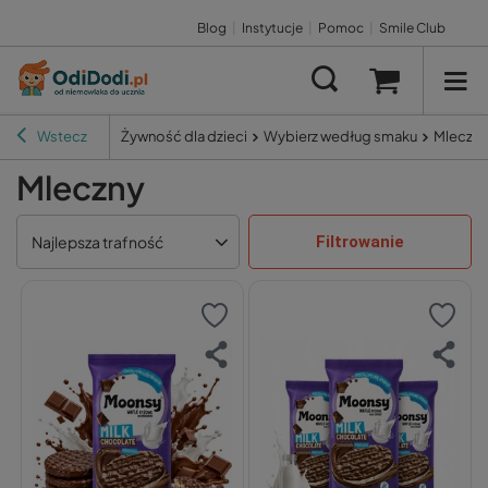
Blog
|
Instytucje
|
Pomoc
|
Smile Club
Wstecz
Żywność dla dzieci
Wybierz według smaku
Mleczny
Mleczny
Filtrowanie
Najlepsza trafność