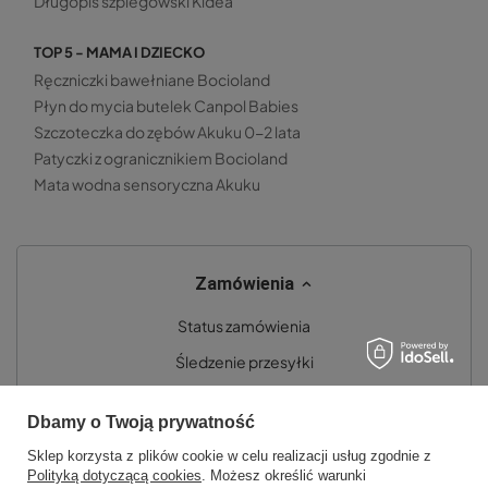
Długopis szpiegowski Kidea
TOP 5 - MAMA I DZIECKO
Ręczniczki bawełniane Bocioland
Płyn do mycia butelek Canpol Babies
Szczoteczka do zębów Akuku 0-2 lata
Patyczki z ogranicznikiem Bocioland
Mata wodna sensoryczna Akuku
Zamówienia
Status zamówienia
Śledzenie przesyłki
Chcę zareklamować produkt
Dbamy o Twoją prywatność
Chcę zwrócić produkt
Sklep korzysta z plików cookie w celu realizacji usług zgodnie z
Chcę wymienić towar
Polityką dotyczącą cookies
. Możesz określić warunki