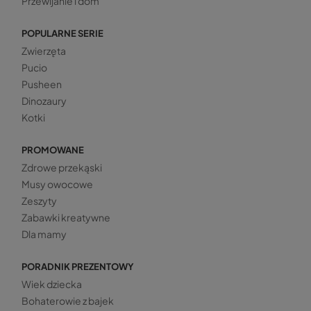
Przewijanie i dom
POPULARNE SERIE
Zwierzęta
Pucio
Pusheen
Dinozaury
Kotki
PROMOWANE
Zdrowe przekąski
Musy owocowe
Zeszyty
Zabawki kreatywne
Dla mamy
PORADNIK PREZENTOWY
Wiek dziecka
Bohaterowie z bajek