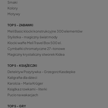
Smaki
Kolory
Motywy
TOP 5 - ZABAWKI
Meli Basic klocki konstrukcyjne 300 elementów
Stylistka – magiczny świat mody
Klocki wafle Meli Travel Box 500 el.
Cymbałki chromatyczne 27-tonowe
Magiczny krystaliczny stworek Kidea
TOP 5 - KSIĄŻECZKI
Detektyw Pozytywka – Grzegorz Kasdepke
Kaligrafia dla dzieci
Karolcia – Maria Krüger
Książka z rowkami – literki
Pucio na wakacjach
TOP 5 - GRY