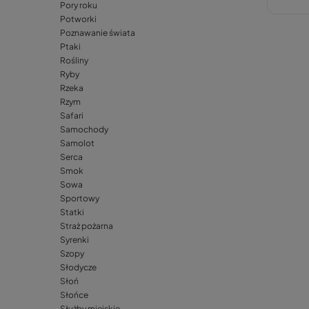
Pory roku
Potworki
Poznawanie świata
Ptaki
Rośliny
Ryby
Rzeka
Rzym
Safari
Samochody
Samolot
Serca
Smok
Sowa
Sportowy
Statki
Straż pożarna
Syrenki
Szopy
Słodycze
Słoń
Słońce
Służby miejskie