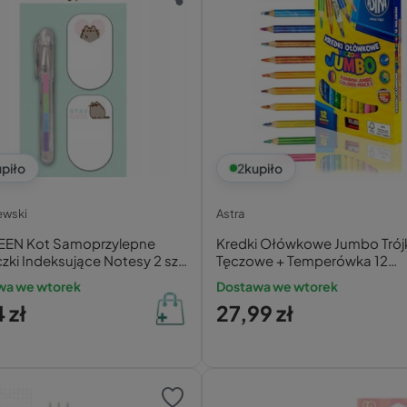
piło
2
kupiło
ewski
Astra
EN Kot Samoprzylepne
Kredki Ołówkowe Jumbo Trój
zki Indeksujące Notesy 2 szt.
Tęczowe + Temperówka 12
gopis
Kolorów 3+ Astra
wa we wtorek
Dostawa we wtorek
 zł
27,99 zł