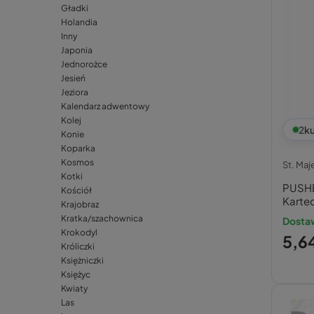
Gładki
Holandia
Inny
Japonia
Jednorożce
Jesień
Jeziora
Kalendarz adwentowy
Kolej
2
ku
Konie
Koparka
Kosmos
St. Maj
Kotki
PUSHE
Kościół
Kartec
Krajobraz
+ Dłu
Kratka/szachownica
Dosta
Krokodyl
5,64
Króliczki
Księżniczki
Księżyc
Kwiaty
Las