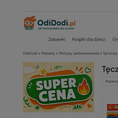
Zabawki
Książki dla dzieci
Gr
OdiDodi
Prezenty
Motywy, zainteresowania
Tęczowy
Tęc
Najleps