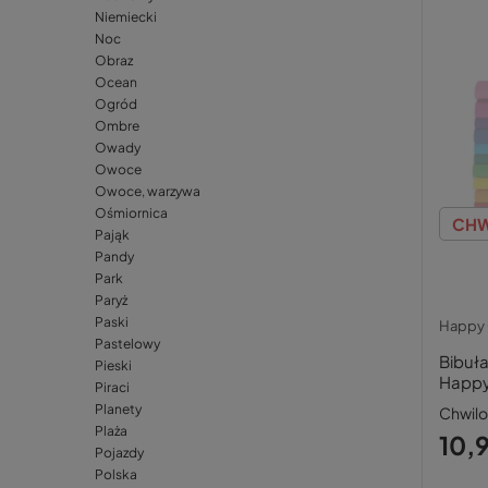
Niemiecki
Noc
Obraz
Ocean
Ogród
Ombre
Owady
Owoce
Owoce, warzywa
Ośmiornica
CHW
Pająk
Pandy
Park
Paryż
Paski
Happy 
Pastelowy
Bibuł
Pieski
Happy
Piraci
Planety
Chwil
Plaża
10,9
Pojazdy
Polska