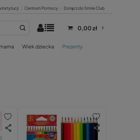
 Instytucji
|
Centrum Pomocy
|
Dołącz do Smile Club
0,00 zł
 mama
Wiek dziecka
Prezenty