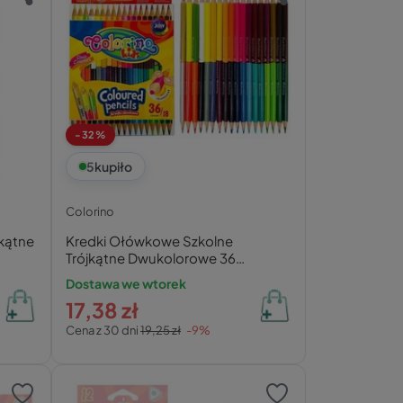
-32%
5
kupiło
Colorino
kątne
Kredki Ołówkowe Szkolne
Trójkątne Dwukolorowe 36
Kolorów Colorino 68512
Dostawa we wtorek
17,38 zł
Cena z 30 dni
19,25 zł
-9%