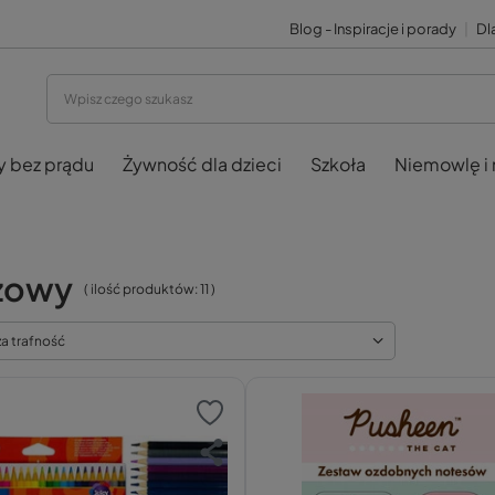
Blog - Inspiracje i porady
|
Dla
y bez prądu
Żywność dla dzieci
Szkoła
Niemowlę i
zowy
( ilość produktów:
11
)
za trafność