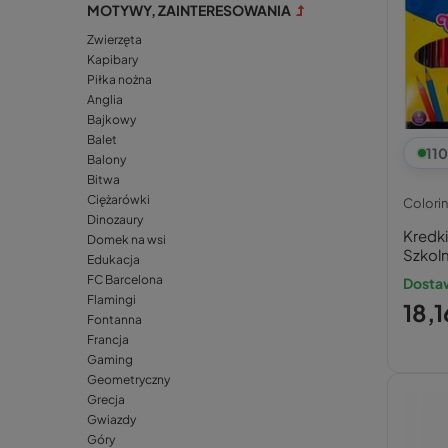
MOTYWY, ZAINTERESOWANIA
Zwierzęta
Kapibary
Piłka nożna
Anglia
Bajkowy
Balet
110
Balony
Bitwa
Ciężarówki
Colori
Dinozaury
Kredk
Domek na wsi
Szkol
Edukacja
Color
FC Barcelona
Dosta
Flamingi
18,1
Fontanna
Francja
Gaming
Geometryczny
Grecja
Gwiazdy
Góry