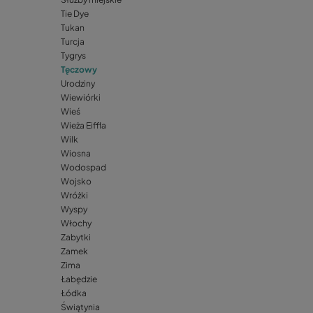
Tie Dye
Tukan
Turcja
Tygrys
Tęczowy
Urodziny
Wiewiórki
Wieś
Wieża Eiffla
Wilk
Wiosna
Wodospad
Wojsko
Wróżki
Wyspy
Włochy
Zabytki
Zamek
Zima
Łabędzie
Łódka
Świątynia