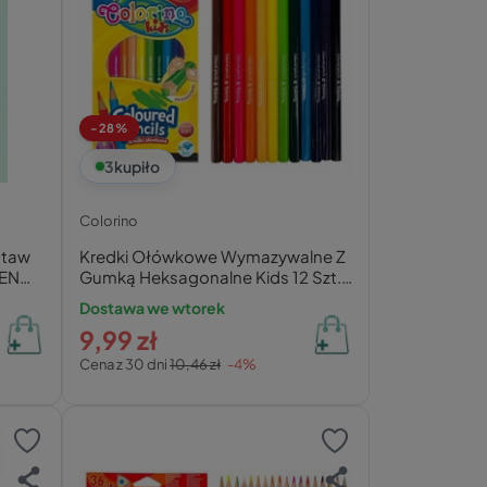
-28%
3
kupiło
Colorino
staw
Kredki Ołówkowe Wymazywalne Z
EN
Gumką Heksagonalne Kids 12 Szt.
Colorino
Dostawa we wtorek
9,99 zł
Cena z 30 dni
10,46 zł
-4%