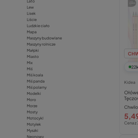
Lato
Lew
Lisek
Liście
Ludzkie ciało
Mapa
Maszyny budowlane
Maszyny rolnicze
Małpki
CHW
Miasto
Mix
22
Miś
Miś koala
Miś panda
Kidea
Miś polarny
Ołówe
Modelki
Tęczo
Moro
Kidea
Morze
Chwil
Mosty
5,49
Motocykl
Cena z 
Motylek
Myszki
Neonowy