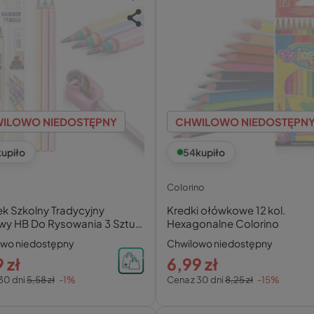
ILOWO NIEDOSTĘPNY
CHWILOWO NIEDOSTĘPN
kupiło
54
kupiło
Colorino
k Szkolny Tradycyjny
Kredki ołówkowe 12 kol.
wy HB Do Rysowania 3 Sztuki
Hexagonalne Colorino
owo niedostępny
Chwilowo niedostępny
 zł
6,99 zł
30 dni
5,58 zł
-1%
Cena z 30 dni
8,25 zł
-15%