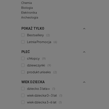
Chemia
Biologia
Elektronika
Archeologia
POKAŻ TYLKO
Bestsellery
2
Letnia Promocja
6
PŁEĆ
chłopcy
9
dziewczynki
9
produkt uniseks
2
WIEK DZIECKA
dziecko 3 lata +
1
wiek dziecka 0-3 lat
1
wiek dziecka 3-6 lat
1