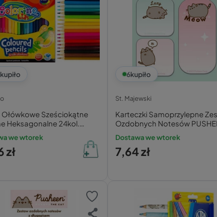
kupiło
6
kupiło
no
St. Majewski
i Ołówkowe Sześciokątne
Karteczki Samoprzylepne Ze
ne Heksagonalne 24kol.
Ozdobnych Notesów PUSHE
ino 14700
3x30 St.Majewski
wa we wtorek
Dostawa we wtorek
6 zł
7,64 zł