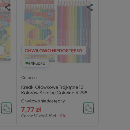
Y
CHWILOWO NIEDOSTĘPNY
44
kupiło
Colorino
Kredki Ołówkowe Trójkątne 12
Kolorów Szkolne Colorino 51798
Chwilowo niedostępny
7,77 zł
Cena z 30 dni
8,81 zł
-11%