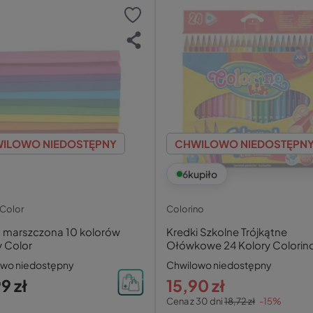
ILOWO NIEDOSTĘPNY
CHWILOWO NIEDOSTĘPN
6
kupiło
Color
Colorino
a marszczona 10 kolorów
Kredki Szkolne Trójkątne
 Color
Ołówkowe 24 Kolory Colorin
51828
owo niedostępny
Chwilowo niedostępny
9 zł
15,90 zł
Cena z 30 dni
18,72 zł
-15%