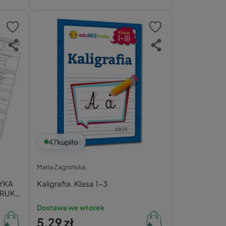
47
kupiło
Maria Zagnińska,
TYKA
Kaligrafia. Klasa 1-3
DRUK
Dostawa we wtorek
5,29 zł