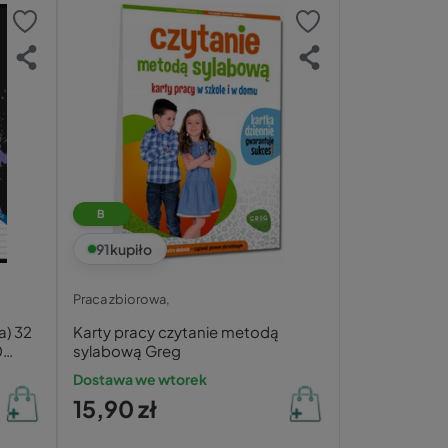
B
91
kupiło
Praca zbiorowa,
a) 32
Karty pracy czytanie metodą
0
sylabową Greg
Dostawa we wtorek
15,90 zł