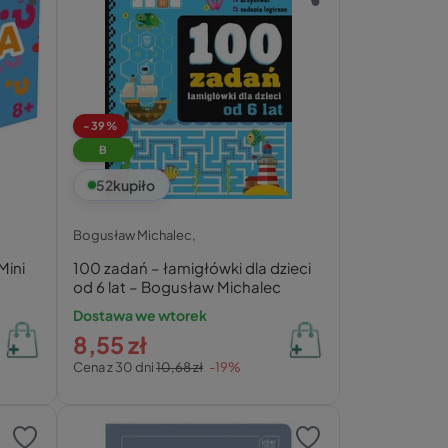
-39%
B
52
kupiło
Bogusław Michalec,
Mini
100 zadań – łamigłówki dla dzieci
od 6 lat – Bogusław Michalec
Dostawa we wtorek
8,55 zł
Cena z 30 dni
10,68 zł
-19%