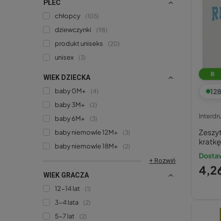
PŁEĆ
chłopcy
105
dziewczynki
98
produkt uniseks
20
unisex
3
B
WIEK DZIECKA
baby 0M+
12
4
baby 3M+
2
Interdr
baby 6M+
3
Zeszy
baby niemowle 12M+
3
kratk
baby niemowle 18M+
2
Hybri
Dosta
+ Rozwiń
4,26
WIEK GRACZA
12-14 lat
1
3-4 lata
2
5-7 lat
2