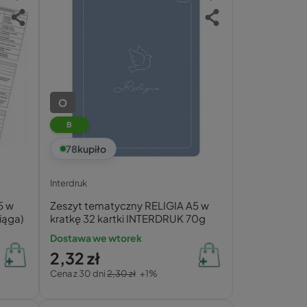
O
B
78
kupiło
Interdruk
5 w
Zeszyt tematyczny RELIGIA A5 w
iąga)
kratkę 32 kartki INTERDRUK 70g
Dostawa we wtorek
2,32 zł
Cena z 30 dni
2,30 zł
+1%