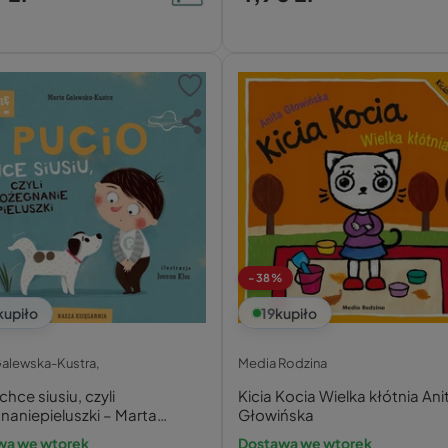
-38%
kupiło
19
kupiło
Galewska-Kustra,
Media Rodzina
chce siusiu, czyli
Kicia Kocia Wielka kłótnia Ani
aniepieluszki – Marta
Głowińska
ska-Kustra
wa we wtorek
Dostawa we wtorek