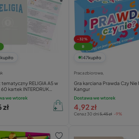
-32%
B
8
kupiło
147
kupiło
uk
Praca zbiorowa,
t tematyczny RELIGIA A5 w
Gra karciana Prawda Czy Nie 
ę 60 kartek INTERDRUK
Kangur
d
wa we wtorek
Dostawa we wtorek
 zł
4,92 zł
Cena z 30 dni
5,45 zł
-9%