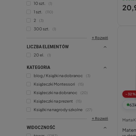
10 szt.
1
20,9
1 szt.
110
2
3
300 szt.
1
+ Rozwiń
LICZBA ELEMENTÓW
20 el.
1
KATEGORIA
blog / Książki na dobranoc
3
Książeczki Montessori
15
Książeczki na dobranoc
20
-32%
Książeczki na prezent
15
63
Książki na nagrody szkolne
27
+ Rozwiń
Marta K
WIDOCZNOŚĆ
Matema
w dom
towar
1287