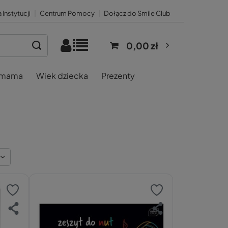
 Instytucji
|
Centrum Pomocy
|
Dołącz do Smile Club
0,00 zł
 mama
Wiek dziecka
Prezenty