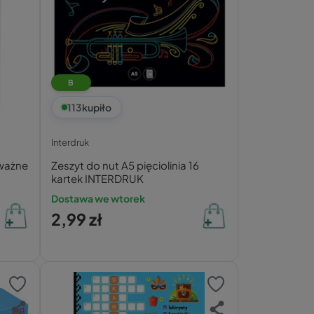
B
113
kupiło
Interdruk
 ważne
Zeszyt do nut A5 pięciolinia 16
kartek INTERDRUK
Dostawa we wtorek
2,99 zł