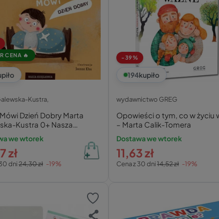
R CENA 🔥
-39%
upiło
194
kupiło
Galewska-Kustra,
wydawnictwo GREG
 Mówi Dzień Dobry Marta
Opowieści o tym, co w życiu
ska-Kustra 0+ Nasza
– Marta Calik-Tomera
rnia
wa we wtorek
Dostawa we wtorek
7 zł
11,63 zł
30 dni
24,30 zł
-19%
Cena z 30 dni
14,52 zł
-19%