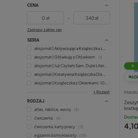
CENA
zł
-
zł
Zastosuj zakres cen
SERIA
aksjomat | Aktywizująca Książeczka z Naklejkami
2
aksjomat | Główkuję z Ołówkiem
1
aksjomat | Już Czytam Sam. Duże Litery i Podział Na Sylaby
B
aksjomat | Kreatywna Książeczka Dla Małego Artysty
60
aksjomat | Książeczka z Okienkami. 100 Okienek
2
+ Rozwiń
Interdr
RODZAJ
Zeszy
kratk
atlas, tablice, wzory
8
Dosta
ćwiczenia
4
4,10
ćwiczenia, karty pracy
11
egzamin ósmoklasisty
25