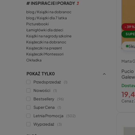
# INSPIRACJE I PORADY
blog / Książki na dobranoc
blog / Ksiązki dla 7 latka
Picturebooki
-39%
Łamigłówki dla dzieci
SUPE
Książki na nagrody szkolne
Książeczki na dobranoc
5
k
Książeczki na prezent
Książeczki Montessori
Okładka
Marta 
Pucio
POKAŻ TYLKO
Galew
Przedsprzedaż
Księga
1
Dosta
Nowości
1
19,4
Bestsellery
96
Cena z 
Super Cena
1
Letnia Promocja
502
Wyprzedaż
3