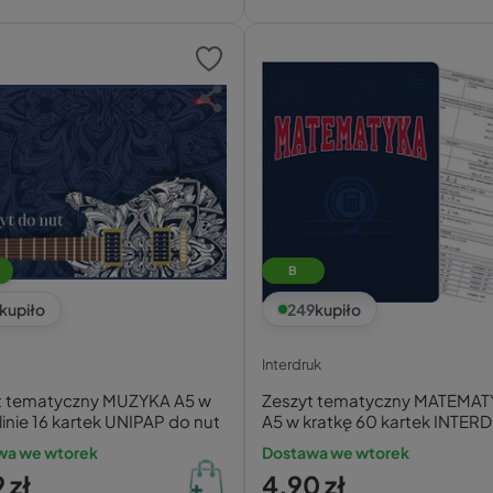
B
kupiło
249
kupiło
Interdruk
t tematyczny MUZYKA A5 w
Zeszyt tematyczny MATEMA
linie 16 kartek UNIPAP do nut
A5 w kratkę 60 kartek INTER
ze ściągą
wa we wtorek
Dostawa we wtorek
 zł
4,90 zł