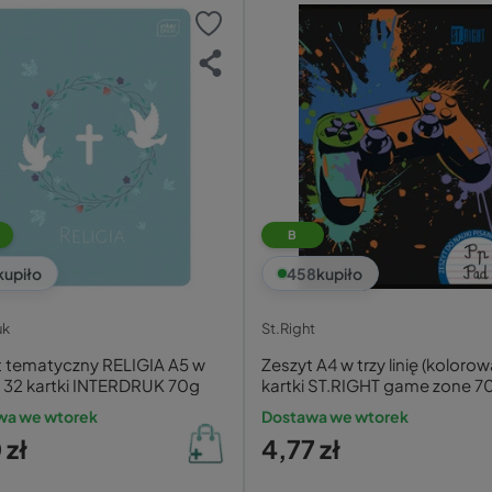
5
B
4
kupiło
458
kupiło
uk
St.Right
t tematyczny RELIGIA A5 w
Zeszyt A4 w trzy linię (kolorow
ę 32 kartki INTERDRUK 70g
kartki ST.RIGHT game zone 7
g/m²
wa we wtorek
Dostawa we wtorek
 zł
4,77 zł