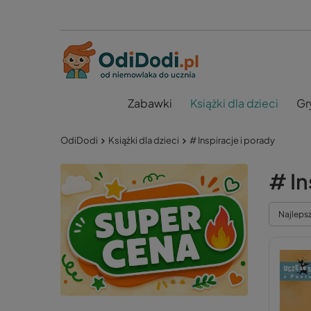
Zabawki
Książki dla dzieci
Gr
OdiDodi
Książki dla dzieci
# Inspiracje i porady
# In
Najleps