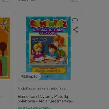
22
kupiło
Alicja Karczmarska-Strzebońska,
ta
Elementarz Czytamy Metodą
Sylabową – Alicja Karczmarska-
Strzebońska
Dostawa we wtorek