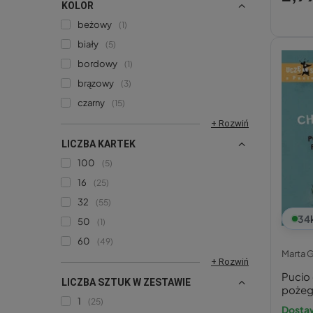
KOLOR
beżowy
1
biały
5
bordowy
1
brązowy
3
czarny
15
+ Rozwiń
LICZBA KARTEK
100
5
16
25
32
55
34
50
1
60
49
Marta 
+ Rozwiń
Pucio 
LICZBA SZTUK W ZESTAWIE
pożegn
1
25
Galew
Dosta