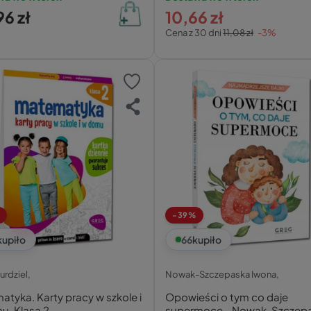
6 zł
10,66 zł
Cena z 30 dni
11,08 zł
-3%
-39%
kupiło
66
kupiło
urdziel,
Nowak-Szczepaska Iwona,
tyka. Karty pracy w szkole i
Opowieści o tym co daje
u. Klasa 2
supermoce - Nowak-Szczep