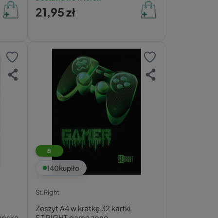
21,95 zł
B
140
kupiło
St.Right
Zeszyt A4 w kratkę 32 kartki
ańska
ST.RIGHT game zone