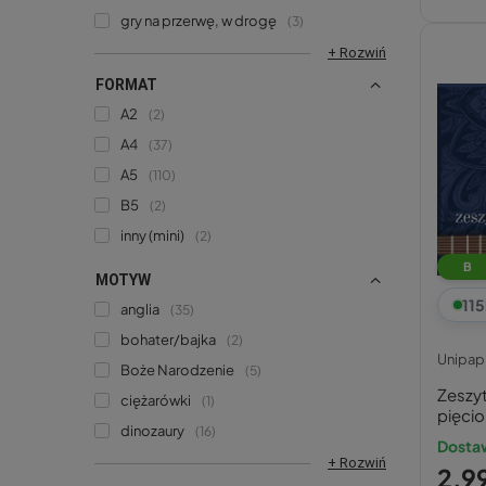
gry na przerwę, w drogę
3
+ Rozwiń
FORMAT
A2
2
A4
37
A5
110
B5
2
inny (mini)
2
B
MOTYW
115
anglia
35
bohater/bajka
2
Unipap
Boże Narodzenie
5
Zeszy
ciężarówki
1
pięcio
dinozaury
16
Dosta
+ Rozwiń
2,99