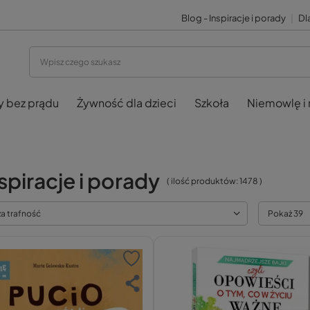
Blog - Inspiracje i porady
|
Dla
y bez prądu
Żywność dla dzieci
Szkoła
Niemowlę i
spiracje i porady
( ilość produktów:
1478
)
za trafność
Pokaż 39