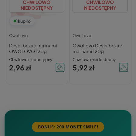
CHWILOWO
CHWILOWO
NIEDOSTĘPNY
NIEDOSTĘPNY
1
kupiło
OwoLovo
OwoLovo
Deser beza z malinami
OwoLovo Deser beza z
OWOLOVO 120g
malinami 120g
Chwilowo niedostępny
Chwilowo niedostępny
2,96 zł
5,92 zł
BONUS: 200 MONET SMILE!