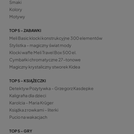
Smaki
Kolory
Motywy
TOP 5 - ZABAWKI
Meli Basic klocki konstrukcyjne 300 elementów
Stylistka – magiczny świat mody
Klocki wafle Meli Travel Box 500 el.
Cymbałki chromatyczne 27-tonowe
Magiczny krystaliczny stworek Kidea
TOP 5 - KSIĄŻECZKI
Detektyw Pozytywka – Grzegorz Kasdepke
Kaligrafia dla dzieci
Karolcia – Maria Krüger
Książka z rowkami – literki
Pucio na wakacjach
TOP 5 - GRY