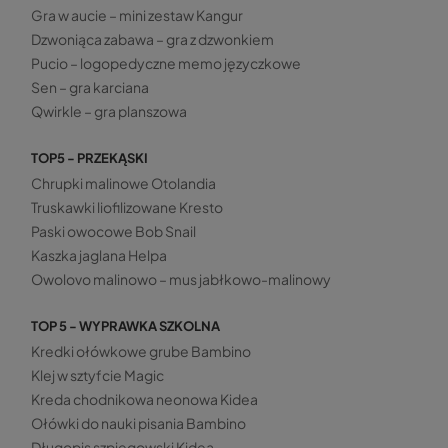
Gra w aucie – mini zestaw Kangur
Dzwoniąca zabawa – gra z dzwonkiem
Pucio – logopedyczne memo języczkowe
Sen – gra karciana
Qwirkle – gra planszowa
TOP5 - PRZEKĄSKI
Chrupki malinowe Otolandia
Truskawki liofilizowane Kresto
Paski owocowe Bob Snail
Kaszka jaglana Helpa
Owolovo malinowo – mus jabłkowo-malinowy
TOP 5 - WYPRAWKA SZKOLNA
Kredki ołówkowe grube Bambino
Klej w sztyfcie Magic
Kreda chodnikowa neonowa Kidea
Ołówki do nauki pisania Bambino
Długopis szpiegowski Kidea