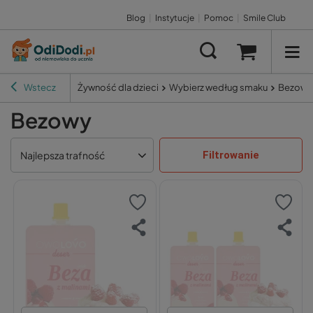
Blog
|
Instytucje
|
Pomoc
|
Smile Club
Wstecz
Żywność dla dzieci
Wybierz według smaku
Bezowy
Bezowy
Filtrowanie
Najlepsza trafność