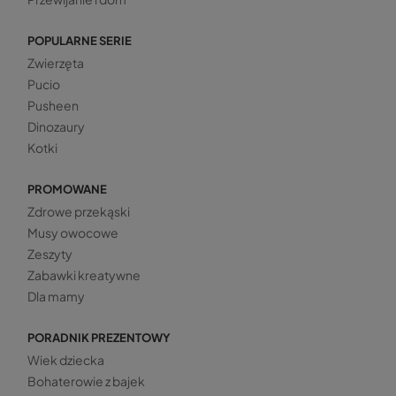
POPULARNE SERIE
Zwierzęta
Pucio
Pusheen
Dinozaury
Kotki
PROMOWANE
Zdrowe przekąski
Musy owocowe
Zeszyty
Zabawki kreatywne
Dla mamy
PORADNIK PREZENTOWY
Wiek dziecka
Bohaterowie z bajek