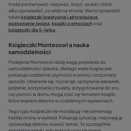
może porównywać, nazywać, liczyć, szukać różnic
albo opowiadać, co widzi na stronie. Warto sprawdzić
także
książeczki kreatywne i aktywizujące
,
poznawanie świata
,
książki o emocjach
oraz
książeczki dla 5-latka
.
Książeczki Montessori a nauka
samodzielności
Podejście Montessori dużą wagę przykłada do
samodzielności dziecka, dlatego wiele książeczek
pokazuje codzienne czynności w prosty i zrozumiały
sposób. Ubieranie się, mycie rąk, sprzątanie zabawek,
jedzenie, korzystanie z toalety, przygotowanie do snu
czy pomoc w domu mogą stać się tematem książki,
która wspiera dziecko w codziennych wyzwaniach.
Tego typu książeczki nie moralizują i nie zamieniają
każdej strony w wykład. Pokazują sytuację, nazywają ją
i pozwalają dziecku oswoić temat. To szczególnie
przydatne wtedy, gdy maluch uczy się nowej