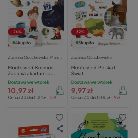
-26%
-32%
4
kupiło
3
kupiło
Zuzanna Osuchowska,
Marcelina Gradowska,
Zuzanna Osuchowska,
Montessori. Kosmos.
Montessori. Polska I
Zadania z kartami do
Świat
wycinania
Dostawa we wtorek
Dostawa we wtorek
10,97 zł
9,97 zł
Cena z 30 dni
11,24 zł
-2%
Cena z 30 dni
11,05 zł
-9%