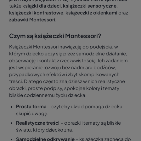
także
książki dla dzieci
,
książeczki sensoryczne
,
książeczki kontrastowe
,
książeczki z okienkami
oraz
zabawki Montessori
.
Czym są książeczki Montessori?
Książeczki Montessori nawiązują do podejścia, w
którym dziecko uczy się przez samodzielne działanie,
obserwację i kontakt z rzeczywistością. Ich zadaniem
jest wspieranie rozwoju bez nadmiaru bodźców,
przypadkowych efektów i zbyt skomplikowanych
treści. Dlatego często znajdziesz w nich realistyczne
obrazki, proste podpisy, spokojne kolory i tematy
bliskie codziennemu życiu dziecka.
Prosta forma
– czytelny układ pomaga dziecku
skupić uwagę.
Realistyczne treści
– obrazki i tematy są bliskie
światu, który dziecko zna.
Samodzielne odkrywanie
– książeczka zachęca do