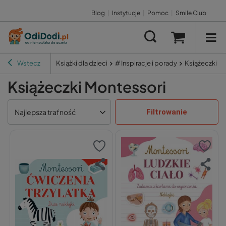
Blog
|
Instytucje
|
Pomoc
|
Smile Club
Wstecz
Książki dla dzieci
# Inspiracje i porady
Książeczki M
Książeczki Montessori
Filtrowanie
Najlepsza trafność