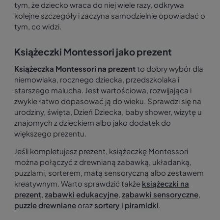
tym, że dziecko wraca do niej wiele razy, odkrywa
kolejne szczegóły i zaczyna samodzielnie opowiadać o
tym, co widzi.
Książeczki Montessori jako prezent
Książeczka Montessori na prezent
to dobry wybór dla
niemowlaka, rocznego dziecka, przedszkolaka i
starszego malucha. Jest wartościowa, rozwijająca i
zwykle łatwo dopasować ją do wieku. Sprawdzi się na
urodziny, święta, Dzień Dziecka, baby shower, wizytę u
znajomych z dzieckiem albo jako dodatek do
większego prezentu.
Jeśli kompletujesz prezent, książeczkę Montessori
można połączyć z drewnianą zabawką, układanką,
puzzlami, sorterem, matą sensoryczną albo zestawem
kreatywnym. Warto sprawdzić także
książeczki na
prezent
,
zabawki edukacyjne
,
zabawki sensoryczne
,
puzzle drewniane
oraz
sortery i piramidki
.