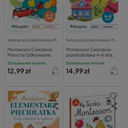
9
kupiło
4
kupiło
Katarzyna Szcześniewska,
Magdalena Szcześniewska,
Katarzyna Szcześniewska,
Marta Szcześni
Magdalena Szcześniewska,
Montessori Ćwiczenia
Montessori Ćwiczenia
Malucha Odkrywanie
przedszkolaka 4-6 lata
Świata 2+ Kapitan Nauka
Katarzyna
Dostawa we wtorek
Dostawa we wtorek
Szcześniewska,
12,99 zł
14,99 zł
Magdalena
Szcześniewska, Marta
Szcześniewska