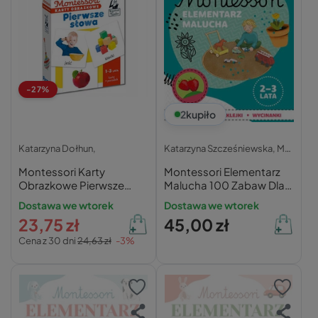
-27%
2
kupiło
Katarzyna Dołhun,
Katarzyna Szcześniewska,
Magdalena Szcześniewska,
Montessori Karty
Montessori Elementarz
Obrazkowe Pierwsze
Malucha 100 Zabaw Dla
Słowa 1+ Kapitan Nauka
Malucha 2+ Kapitan
Dostawa we wtorek
Dostawa we wtorek
Nauka
23,75 zł
45,00 zł
Cena z 30 dni
24,63 zł
-3%