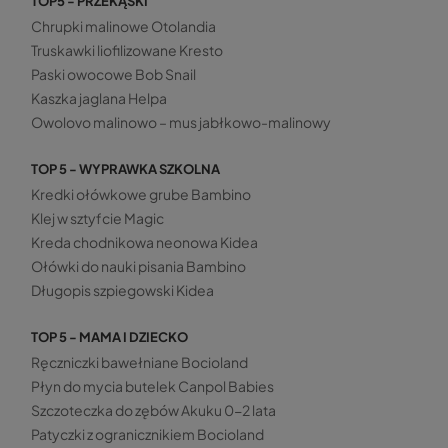
TOP5 - PRZEKĄSKI
Chrupki malinowe Otolandia
Truskawki liofilizowane Kresto
Paski owocowe Bob Snail
Kaszka jaglana Helpa
Owolovo malinowo – mus jabłkowo-malinowy
TOP 5 - WYPRAWKA SZKOLNA
Kredki ołówkowe grube Bambino
Klej w sztyfcie Magic
Kreda chodnikowa neonowa Kidea
Ołówki do nauki pisania Bambino
Długopis szpiegowski Kidea
TOP 5 - MAMA I DZIECKO
Ręczniczki bawełniane Bocioland
Płyn do mycia butelek Canpol Babies
Szczoteczka do zębów Akuku 0-2 lata
Patyczki z ogranicznikiem Bocioland