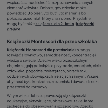
wspierać samodzielność i rozpoznawanie znanych
elementów świata. Dobrze, gdy dziecko może
powiedzieć „to pies”, „to but”, „to mama” albo
pokazać przedmiot, który zna z domu. Przydatne
mogą być także
książeczki dla 2-latka
i
książeczki
grające
.
Książeczki Montessori dla przedszkolaka
Książeczki Montessori dla przedszkolaka
mogą
rozwijać słownictwo, samodzielność, koncentrację i
wiedzę o świecie. Dzieci w wieku przedszkolnym
chętnie sięgają po książki o przyrodzie, emocjach, ciele
człowieka, pogodzie, zwierzętach, porach roku,
codziennych obowiązkach i relacjach z innymi. Ważne,
aby treść była konkretna, zrozumiała i dawała dziecku
przestrzeń do rozmowy.
W tym wieku dobrze sprawdzają się książeczki
edukacyjne, aktywizujące, obrazkowe i takie, które
zachęcają do obserwowania szczegółów. Dziecko