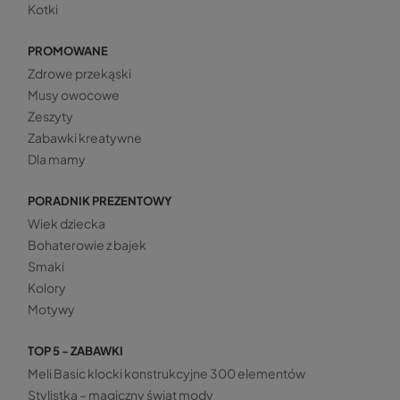
Kotki
PROMOWANE
Zdrowe przekąski
Musy owocowe
Zeszyty
Zabawki kreatywne
Dla mamy
PORADNIK PREZENTOWY
Wiek dziecka
Bohaterowie z bajek
Smaki
Kolory
Motywy
TOP 5 - ZABAWKI
Meli Basic klocki konstrukcyjne 300 elementów
Stylistka – magiczny świat mody