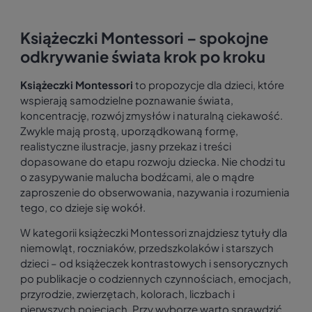
Książeczki Montessori – spokojne
odkrywanie świata krok po kroku
Książeczki Montessori
to propozycje dla dzieci, które
wspierają samodzielne poznawanie świata,
koncentrację, rozwój zmysłów i naturalną ciekawość.
Zwykle mają prostą, uporządkowaną formę,
realistyczne ilustracje, jasny przekaz i treści
dopasowane do etapu rozwoju dziecka. Nie chodzi tu
o zasypywanie malucha bodźcami, ale o mądre
zaproszenie do obserwowania, nazywania i rozumienia
tego, co dzieje się wokół.
W kategorii książeczki Montessori znajdziesz tytuły dla
niemowląt, roczniaków, przedszkolaków i starszych
dzieci – od książeczek kontrastowych i sensorycznych
po publikacje o codziennych czynnościach, emocjach,
przyrodzie, zwierzętach, kolorach, liczbach i
pierwszych pojęciach. Przy wyborze warto sprawdzić