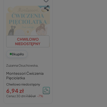
CHWILOWO
NIEDOSTĘPNY
8
kupiło
Zuzanna Osuchowska,
Montessori Ćwiczenia
Pięciolatka
Chwilowo niedostępny
6,94 zł
Cena z 30 dni
7,50 zł
-7%