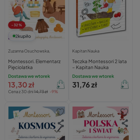
-32%
2
kupiło
Zuzanna Osuchowska,
Kapitan Nauka
Montessori. Elementarz
Teczka Montessori 2 lata
Pięciolatka
– Kapitan Nauka
Dostawa we wtorek
Dostawa we wtorek
13,30 zł
31,76 zł
Cena z 30 dni
14,73 zł
-9%