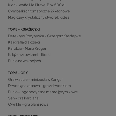
Klocki wafle Meli Travel Box 500 el.
Cymbałki chromatyczne 27-tonowe
Magiczny krystaliczny stworek Kidea
TOP 5 - KSIĄŻECZKI
Detektyw Pozytywka – Grzegorz Kasdepke
Kaligrafia dla dzieci
Karolcia – Maria Krüger
Książka z rowkami – literki
Pucio na wakacjach
TOP 5 - GRY
Gra w aucie – mini zestaw Kangur
Dzwoniąca zabawa – gra z dzwonkiem
Pucio – logopedyczne memo języczkowe
Sen – gra karciana
Qwirkle – gra planszowa