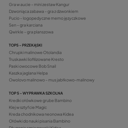
Gra w aucie – mini zestaw Kangur
Dzwoniąca zabawa – gra z dzwonkiem
Pucio – logopedyczne memo języczkowe
Sen – gra karciana
Qwirkle – gra planszowa
TOP5 - PRZEKĄSKI
Chrupki malinowe Otolandia
Truskawki liofilizowane Kresto
Paski owocowe Bob Snail
Kaszka jaglana Helpa
Owolovo malinowo – mus jabłkowo-malinowy
TOP 5 - WYPRAWKA SZKOLNA
Kredki ołówkowe grube Bambino
Klej w sztyfcie Magic
Kreda chodnikowa neonowa Kidea
Ołówki do nauki pisania Bambino
Długopis szpiegowski Kidea