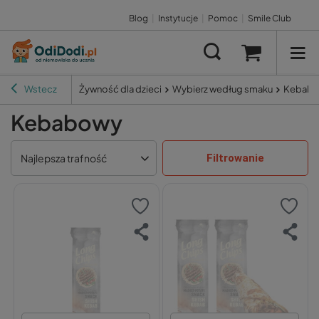
Blog
|
Instytucje
|
Pomoc
|
Smile Club
Wstecz
Żywność dla dzieci
Wybierz według smaku
Kebab
Kebabowy
Filtrowanie
Najlepsza trafność