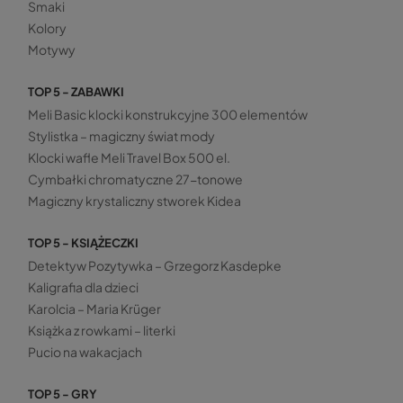
Smaki
Kolory
Motywy
TOP 5 - ZABAWKI
Meli Basic klocki konstrukcyjne 300 elementów
Stylistka – magiczny świat mody
Klocki wafle Meli Travel Box 500 el.
Cymbałki chromatyczne 27-tonowe
Magiczny krystaliczny stworek Kidea
TOP 5 - KSIĄŻECZKI
Detektyw Pozytywka – Grzegorz Kasdepke
Kaligrafia dla dzieci
Karolcia – Maria Krüger
Książka z rowkami – literki
Pucio na wakacjach
TOP 5 - GRY