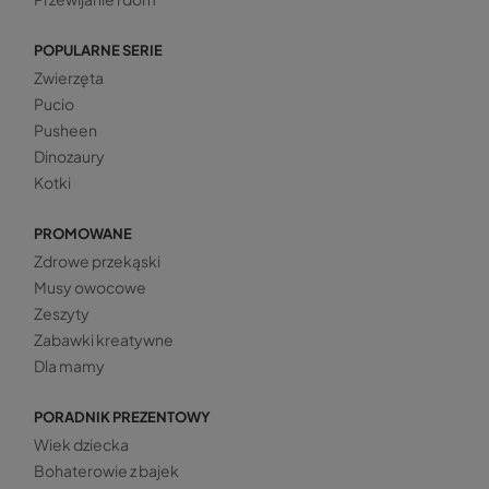
POPULARNE SERIE
Zwierzęta
Pucio
Pusheen
Dinozaury
Kotki
PROMOWANE
Zdrowe przekąski
Musy owocowe
Zeszyty
Zabawki kreatywne
Dla mamy
PORADNIK PREZENTOWY
Wiek dziecka
Bohaterowie z bajek