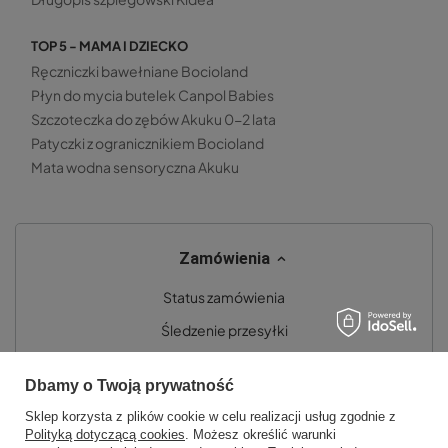
TOP 5 - MAMA I DZIECKO
Ręczniczki bawełniane Bocioland
Płyn do mycia butelek Canpol Babies
Szczoteczka do zębów Akuku 0-2 lata
Patyczki z ogranicznikiem Bocioland
Mata wodna sensoryczna Akuku
Zamówienia
Status zamówienia
Śledzenie przesyłki
Chcę zareklamować produkt
Dbamy o Twoją prywatność
Chcę zwrócić produkt
Sklep korzysta z plików cookie w celu realizacji usług zgodnie z
Chcę wymienić towar
Polityką dotyczącą cookies
. Możesz określić warunki