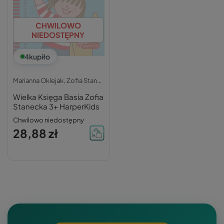
CHWILOWO
NIEDOSTĘPNY
4
kupiło
Marianna Oklejak,
Zofia Stanecka,
Wielka Księga Basia Zofia
Stanecka 3+ HarperKids
Chwilowo niedostępny
28,88 zł