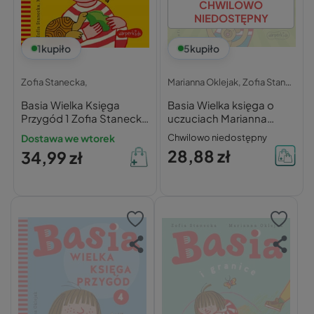
CHWILOWO
NIEDOSTĘPNY
1
kupiło
5
kupiło
Zofia Stanecka,
Marianna Oklejak,
Zofia Stanecka,
Basia Wielka Księga
Basia Wielka księga o
Przygód 1 Zofia Stanecka
uczuciach Marianna
3+ Harperkids
Oklejak, Zofia Stanecka
Dostawa we wtorek
Chwilowo niedostępny
28,88 zł
34,99 zł