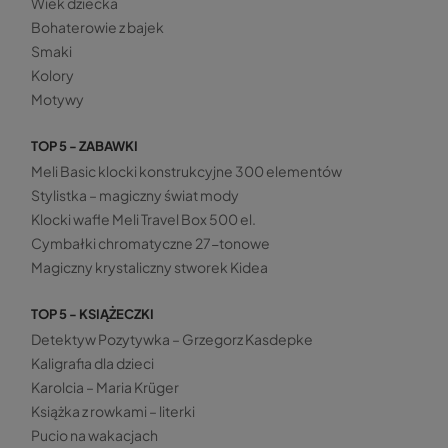
Wiek dziecka
Bohaterowie z bajek
Smaki
Kolory
Motywy
TOP 5 - ZABAWKI
Meli Basic klocki konstrukcyjne 300 elementów
Stylistka – magiczny świat mody
Klocki wafle Meli Travel Box 500 el.
Cymbałki chromatyczne 27-tonowe
Magiczny krystaliczny stworek Kidea
TOP 5 - KSIĄŻECZKI
Detektyw Pozytywka – Grzegorz Kasdepke
Kaligrafia dla dzieci
Karolcia – Maria Krüger
Książka z rowkami – literki
Pucio na wakacjach