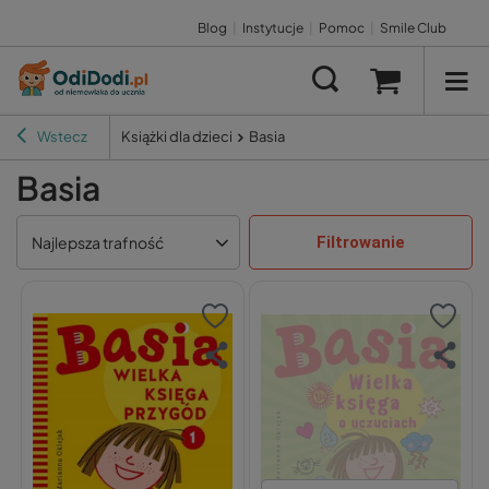
Blog
|
Instytucje
|
Pomoc
|
Smile Club
Wstecz
Książki dla dzieci
Basia
Basia
Filtrowanie
Najlepsza trafność