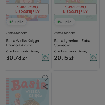
CHWILOWO
CHWILOWO
NIEDOSTĘPNY
NIEDOSTĘPNY
5
kupiło
4
kupiło
Zofia Stanecka,
Zofia Stanecka,
Basia Wielka Księga
Basia i granice – Zofia
Przygód 4 Zofia
Stanecka
Stanecka 3+ HarperKids
Chwilowo niedostępny
Chwilowo niedostępny
30,78 zł
20,15 zł