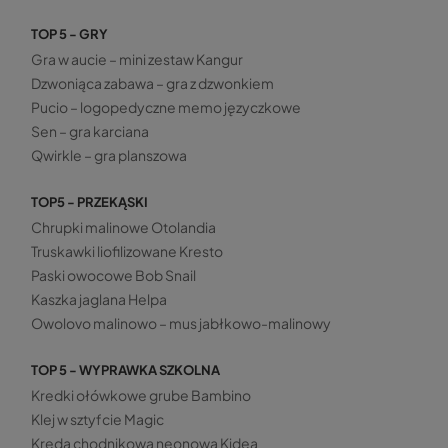
TOP 5 - GRY
Gra w aucie – mini zestaw Kangur
Dzwoniąca zabawa – gra z dzwonkiem
Pucio – logopedyczne memo języczkowe
Sen – gra karciana
Qwirkle – gra planszowa
TOP5 - PRZEKĄSKI
Chrupki malinowe Otolandia
Truskawki liofilizowane Kresto
Paski owocowe Bob Snail
Kaszka jaglana Helpa
Owolovo malinowo – mus jabłkowo-malinowy
TOP 5 - WYPRAWKA SZKOLNA
Kredki ołówkowe grube Bambino
Klej w sztyfcie Magic
Kreda chodnikowa neonowa Kidea