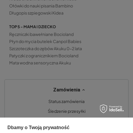
Ołówki do nauki pisania Bambino
Długopis szpiegowski Kidea
TOP 5 - MAMA I DZIECKO
Ręczniczki bawełniane Bocioland
Płyn do mycia butelek Canpol Babies
Szczoteczka do zębów Akuku 0-2 lata
Patyczki z ogranicznikiem Bocioland
Mata wodna sensoryczna Akuku
Zamówienia
Status zamówienia
Śledzenie przesyłki
Chcę zareklamować produkt
Dbamy o Twoją prywatność
Chcę zwrócić produkt