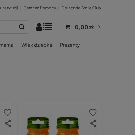
 Instytucji
|
Centrum Pomocy
|
Dołącz do Smile Club
0,00 zł
 mama
Wiek dziecka
Prezenty