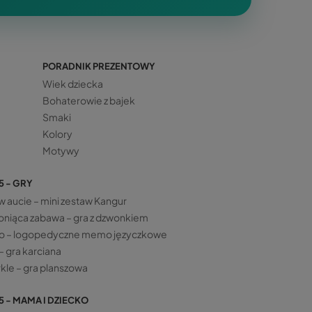
PORADNIK PREZENTOWY
Wiek dziecka
Bohaterowie z bajek
Smaki
Kolory
Motywy
5 - GRY
w aucie – mini zestaw Kangur
niąca zabawa – gra z dzwonkiem
o – logopedyczne memo języczkowe
– gra karciana
kle – gra planszowa
5 - MAMA I DZIECKO