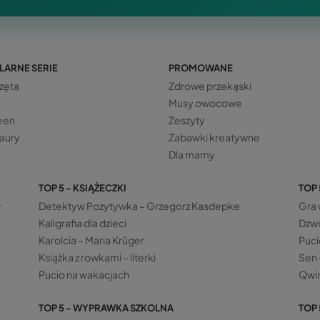
LARNE SERIE
PROMOWANE
zęta
Zdrowe przekąski
Musy owocowe
een
Zeszyty
aury
Zabawki kreatywne
Dla mamy
TOP 5 - KSIĄŻECZKI
TOP 
w
Detektyw Pozytywka – Grzegorz Kasdepke
Gra 
Kaligrafia dla dzieci
Dzwo
Karolcia – Maria Krüger
Puci
Książka z rowkami – literki
Sen 
Pucio na wakacjach
Qwir
TOP 5 - WYPRAWKA SZKOLNA
TOP 