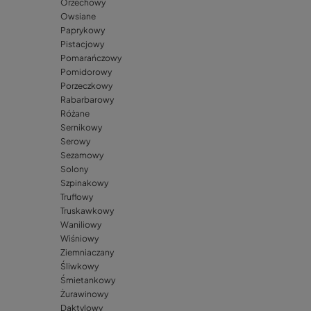
Orzechowy
Owsiane
Paprykowy
Pistacjowy
Pomarańczowy
Pomidorowy
Porzeczkowy
Rabarbarowy
Różane
Sernikowy
Serowy
Sezamowy
Solony
Szpinakowy
Truflowy
Truskawkowy
Waniliowy
Wiśniowy
Ziemniaczany
Śliwkowy
Śmietankowy
Żurawinowy
Daktylowy