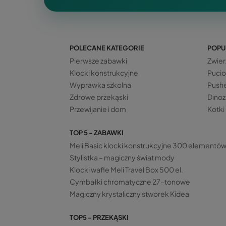
POLECANE KATEGORIE
POPU
Pierwsze zabawki
Zwier
Klocki konstrukcyjne
Pucio
Wyprawka szkolna
Push
Zdrowe przekąski
Dinoz
Przewijanie i dom
Kotki
TOP 5 - ZABAWKI
Meli Basic klocki konstrukcyjne 300 elementó
Stylistka – magiczny świat mody
Klocki wafle Meli Travel Box 500 el.
Cymbałki chromatyczne 27-tonowe
Magiczny krystaliczny stworek Kidea
TOP5 - PRZEKĄSKI