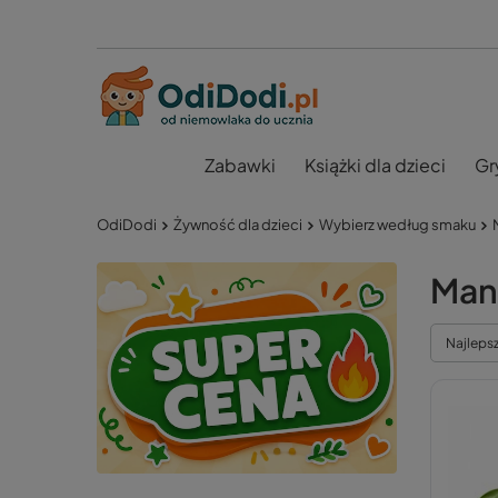
Zabawki
Książki dla dzieci
Gr
OdiDodi
Żywność dla dzieci
Wybierz według smaku
Man
Najleps