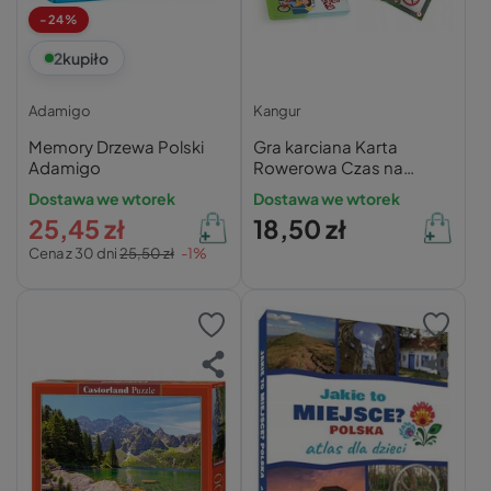
-24%
2
kupiło
Adamigo
Kangur
Memory Drzewa Polski
Gra karciana Karta
Adamigo
Rowerowa Czas na
Rower! – Kangur
Dostawa we wtorek
Dostawa we wtorek
25,45 zł
18,50 zł
Cena z 30 dni
25,50 zł
-1%