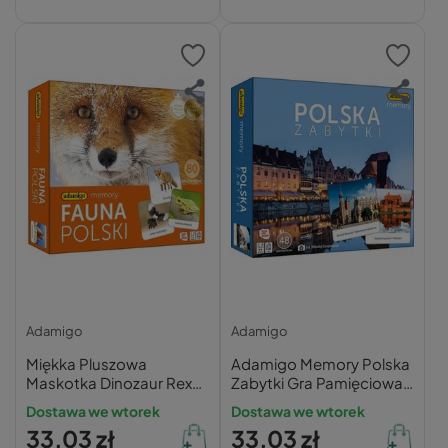
Adamigo
Adamigo
Miękka Pluszowa
Adamigo Memory Polska
Maskotka Dinozaur Rex
Zabytki Gra Pamięciowa
30cm
Planszowa dla Dzieci 5+
Dostawa we wtorek
Dostawa we wtorek
33,03 zł
33,03 zł