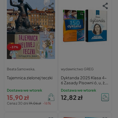
-37%
Beata Sarnowska,
wydawnictwo GREG
Tajemnica zielonej teczki
Dyktanda 2025 Klasa 4-
6 Zasady Pisowni ó, u, ż,
rz, h, ch Ortografia
Dostawa we wtorek
Dostawa we wtorek
15,90 zł
12,82 zł
Cena z 30 dni
19,06 zł
-16%