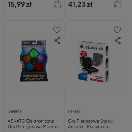
15,99 zł
41,23 zł
Galakta
Askato
ASKATO Elektroniczna
Gra Planszowa Statki
Gra Pamięciowa Memory
Askato - Klasyczna
Game Rozwój Pamięci od
Strategia dla Dzieci 6+