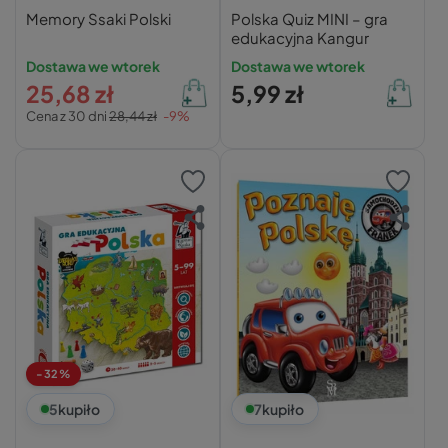
Memory Ssaki Polski
Polska Quiz MINI – gra
edukacyjna Kangur
Dostawa we wtorek
Dostawa we wtorek
25,68 zł
5,99 zł
Cena z 30 dni
28,44 zł
-9%
-32%
5
kupiło
7
kupiło