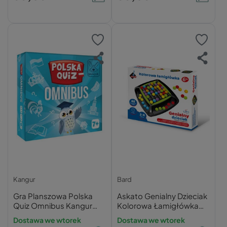
Kangur
Bard
Gra Planszowa Polska
Askato Genialny Dzieciak
Quiz Omnibus Kangur
Kolorowa Łamigłówka
Edukacyjna dla Dzieci 7+
Gra Planszowa 6+
Dostawa we wtorek
Dostawa we wtorek