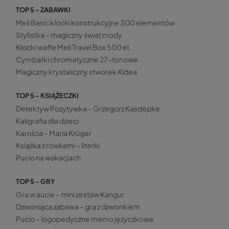
TOP 5 - ZABAWKI
Meli Basic klocki konstrukcyjne 300 elementów
Stylistka – magiczny świat mody
Klocki wafle Meli Travel Box 500 el.
Cymbałki chromatyczne 27-tonowe
Magiczny krystaliczny stworek Kidea
TOP 5 - KSIĄŻECZKI
Detektyw Pozytywka – Grzegorz Kasdepke
Kaligrafia dla dzieci
Karolcia – Maria Krüger
Książka z rowkami – literki
Pucio na wakacjach
TOP 5 - GRY
Gra w aucie – mini zestaw Kangur
Dzwoniąca zabawa – gra z dzwonkiem
Pucio – logopedyczne memo języczkowe