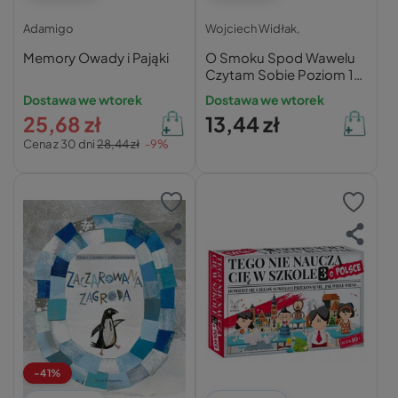
Adamigo
Wojciech Widłak,
Memory Owady i Pająki
O Smoku Spod Wawelu
Czytam Sobie Poziom 1
Wojciech Widłak 5+
Dostawa we wtorek
Dostawa we wtorek
HarperKids
25,68 zł
13,44 zł
Cena z 30 dni
28,44 zł
-9%
-41%