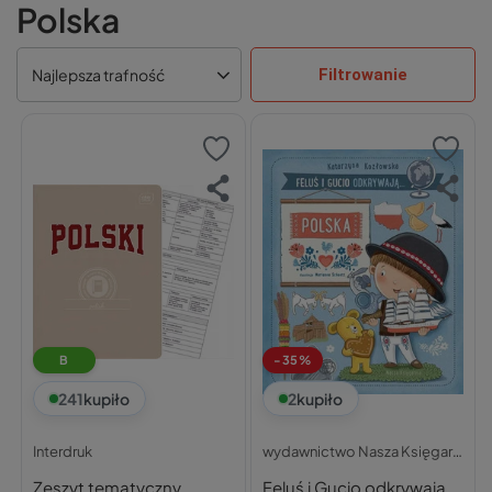
Polska
Filtrowanie
Najlepsza trafność
B
-35%
241
kupiło
2
kupiło
Interdruk
wydawnictwo Nasza Księgarnia
Zeszyt tematyczny
Feluś i Gucio odkrywają