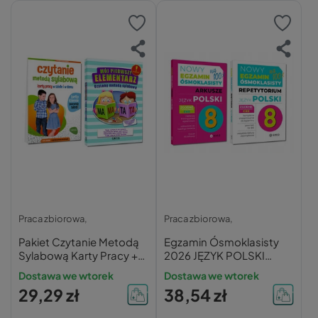
Praca zbiorowa,
Praca zbiorowa,
Pakiet Czytanie Metodą
Egzamin Ósmoklasisty
Sylabową Karty Pracy +
2026 JĘZYK POLSKI
Pierwszy Elementarz
Repetytorium +
Dostawa we wtorek
Dostawa we wtorek
Greg
ARKUSZE 8 Klasa GREG
29,29 zł
38,54 zł