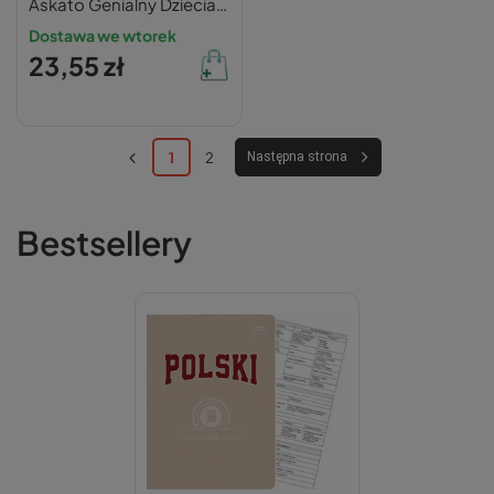
Askato Genialny Dzieciak
Logiczna Dedu_6+
Dostawa we wtorek
23,55 zł
1
2
Następna strona
Bestsellery