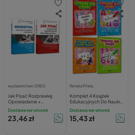
wydawnictwo GREG
Renata Pitala,
Jak Pisać Rozprawkę
Komplet 4 Książek
Opowiadanie +
Edukacyjnych Do Nauki
Gramatyka GREG
CZYTANIA LICZENIA
Dostawa we wtorek
Dostawa we wtorek
PISANIA Greg
23,46 zł
15,43 zł