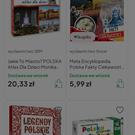
1
kupiło
wydawnictwo SBM
wydawnictwo Skrzat
Jakie To Miasto? POLSKA
Mała Encyklopedia
Atlas Dla Dzieci Monika
Polska Fakty Ciekawostki
Płóciennik 9+ SBM
Sabina Grabias 5+ Skrzat
Dostawa we wtorek
Dostawa we wtorek
20,33 zł
5,99 zł