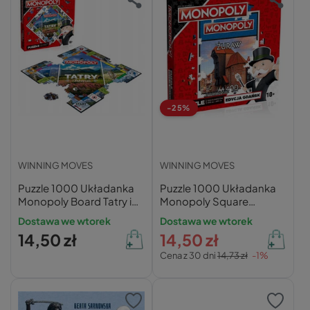
-25%
WINNING MOVES
WINNING MOVES
Puzzle 1000 Układanka
Puzzle 1000 Układanka
Monopoly Board Tatry i
Monopoly Square
Zakopane 10+ Winning
Gdańsk Żuraw 10+
Dostawa we wtorek
Dostawa we wtorek
Moves
Winning Moves
14,50 zł
14,50 zł
Cena z 30 dni
14,73 zł
-1%