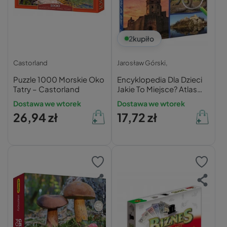
2
kupiło
Castorland
Jarosław Górski,
Puzzle 1000 Morskie Oko
Encyklopedia Dla Dzieci
Tatry – Castorland
Jakie To Miejsce? Atlas
Nagrody SBM (TW)
Dostawa we wtorek
Dostawa we wtorek
26,94 zł
17,72 zł