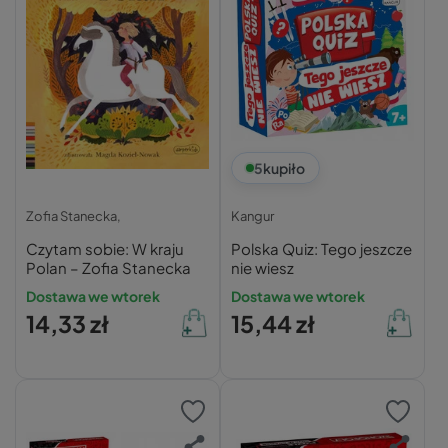
5
kupiło
Zofia Stanecka,
Kangur
Czytam sobie: W kraju
Polska Quiz: Tego jeszcze
Polan – Zofia Stanecka
nie wiesz
Dostawa we wtorek
Dostawa we wtorek
14,33 zł
15,44 zł