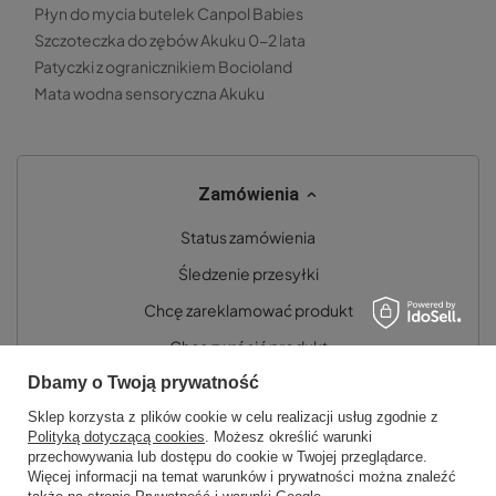
Płyn do mycia butelek Canpol Babies
Szczoteczka do zębów Akuku 0-2 lata
Patyczki z ogranicznikiem Bocioland
Mata wodna sensoryczna Akuku
Zamówienia
Status zamówienia
Śledzenie przesyłki
Chcę zareklamować produkt
Chcę zwrócić produkt
Dbamy o Twoją prywatność
Chcę wymienić towar
Sklep korzysta z plików cookie w celu realizacji usług zgodnie z
Kontakt
Polityką dotyczącą cookies
. Możesz określić warunki
przechowywania lub dostępu do cookie w Twojej przeglądarce.
Więcej informacji na temat warunków i prywatności można znaleźć
Konto