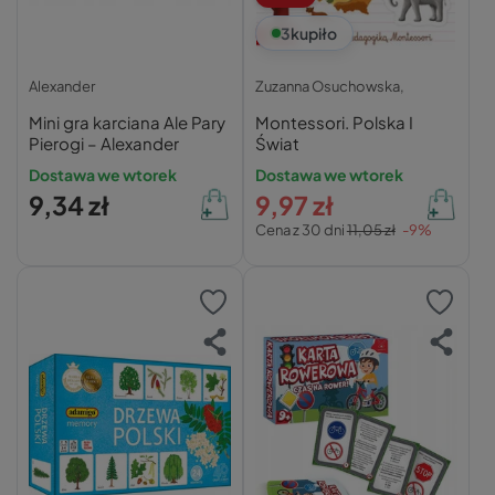
3
kupiło
Alexander
Zuzanna Osuchowska,
Mini gra karciana Ale Pary
Montessori. Polska I
Pierogi – Alexander
Świat
Dostawa we wtorek
Dostawa we wtorek
9,34 zł
9,97 zł
Cena z 30 dni
11,05 zł
-9%