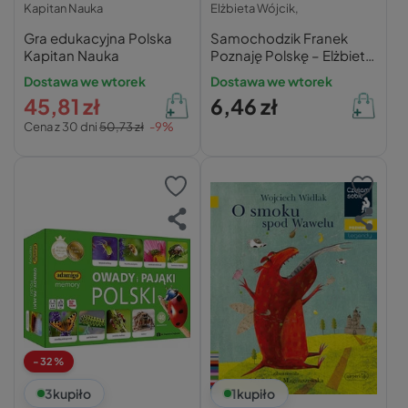
Kapitan Nauka
Elżbieta Wójcik,
Gra edukacyjna Polska
Samochodzik Franek
Kapitan Nauka
Poznaję Polskę – Elżbieta
Wójcik
Dostawa we wtorek
Dostawa we wtorek
45,81 zł
6,46 zł
Cena z 30 dni
50,73 zł
-9%
-32%
3
kupiło
1
kupiło