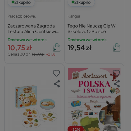
21
kupiło
21
kupiło
Praca zbiorowa,
Kangur
Zaczarowana Zagroda
Tego Nie Nauczą Cię W
Lektura Alina Centkiewicz
Szkole 3: O Polsce
6+ Nasza Księgarnia
Dostawa we wtorek
Dostawa we wtorek
10,75 zł
19,54 zł
Cena z 30 dni
13,77 zł
-21%
-32%