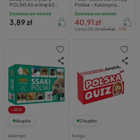
POLSKI A5 w linię 60
Polska – Katarzyna
kartek INTERDRUK
Kozłowska
Dostawa we wtorek
Dostawa we wtorek
(ściąga)
3,89 zł
40,91 zł
Cena z 30 dni
47,44 zł
-13%
-32%
6
kupiło
21
kupiło
Adamigo
Kangur