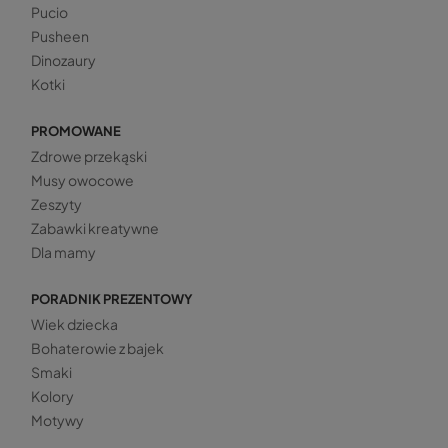
Pucio
Pusheen
Dinozaury
Kotki
PROMOWANE
Zdrowe przekąski
Musy owocowe
Zeszyty
Zabawki kreatywne
Dla mamy
PORADNIK PREZENTOWY
Wiek dziecka
Bohaterowie z bajek
Smaki
Kolory
Motywy