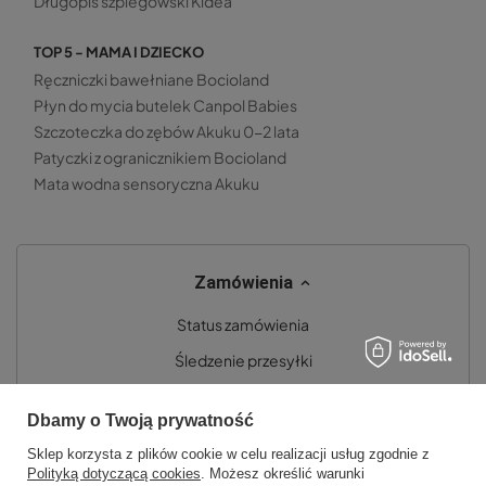
Długopis szpiegowski Kidea
TOP 5 - MAMA I DZIECKO
Ręczniczki bawełniane Bocioland
Płyn do mycia butelek Canpol Babies
Szczoteczka do zębów Akuku 0-2 lata
Patyczki z ogranicznikiem Bocioland
Mata wodna sensoryczna Akuku
Zamówienia
Status zamówienia
Śledzenie przesyłki
Chcę zareklamować produkt
Dbamy o Twoją prywatność
Chcę zwrócić produkt
Sklep korzysta z plików cookie w celu realizacji usług zgodnie z
Chcę wymienić towar
Polityką dotyczącą cookies
. Możesz określić warunki