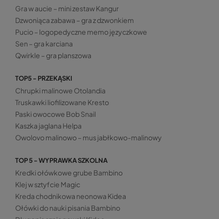
Gra w aucie – mini zestaw Kangur
Dzwoniąca zabawa – gra z dzwonkiem
Pucio – logopedyczne memo języczkowe
Sen – gra karciana
Qwirkle – gra planszowa
TOP5 - PRZEKĄSKI
Chrupki malinowe Otolandia
Truskawki liofilizowane Kresto
Paski owocowe Bob Snail
Kaszka jaglana Helpa
Owolovo malinowo – mus jabłkowo-malinowy
TOP 5 - WYPRAWKA SZKOLNA
Kredki ołówkowe grube Bambino
Klej w sztyfcie Magic
Kreda chodnikowa neonowa Kidea
Ołówki do nauki pisania Bambino