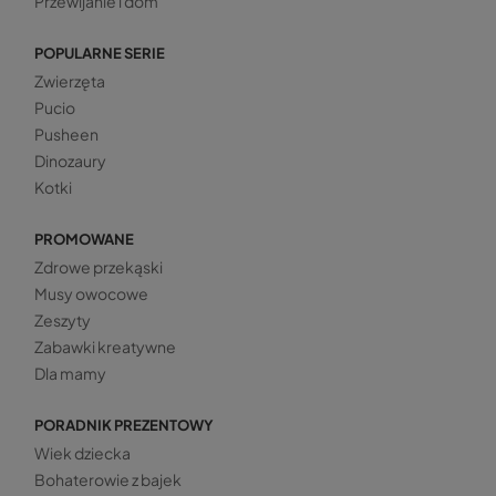
Przewijanie i dom
POPULARNE SERIE
Zwierzęta
Pucio
Pusheen
Dinozaury
Kotki
PROMOWANE
Zdrowe przekąski
Musy owocowe
Zeszyty
Zabawki kreatywne
Dla mamy
PORADNIK PREZENTOWY
Wiek dziecka
Bohaterowie z bajek