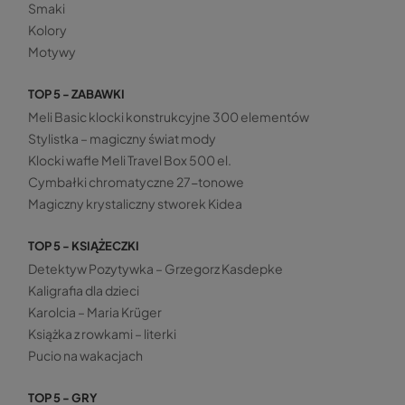
Smaki
Kolory
Motywy
TOP 5 - ZABAWKI
Meli Basic klocki konstrukcyjne 300 elementów
Stylistka – magiczny świat mody
Klocki wafle Meli Travel Box 500 el.
Cymbałki chromatyczne 27-tonowe
Magiczny krystaliczny stworek Kidea
TOP 5 - KSIĄŻECZKI
Detektyw Pozytywka – Grzegorz Kasdepke
Kaligrafia dla dzieci
Karolcia – Maria Krüger
Książka z rowkami – literki
Pucio na wakacjach
TOP 5 - GRY