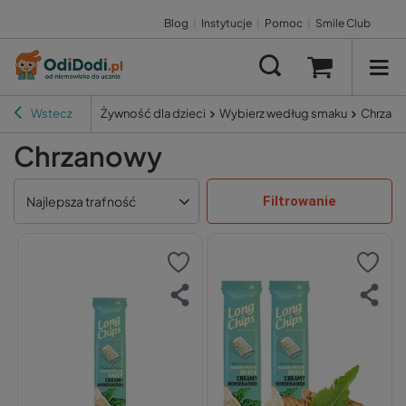
Blog
|
Instytucje
|
Pomoc
|
Smile Club
Wstecz
Żywność dla dzieci
Wybierz według smaku
Chrzan
Chrzanowy
Filtrowanie
Najlepsza trafność