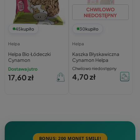
CHWILOWO
NIEDOSTĘPNY
45
kupiło
30
kupiło
Helpa
Helpa
Helpa Bio Łódeczki
Kaszka Błyskawiczna
Cynamon
Cynamon Helpa
Dostawa jutro
Chwilowo niedostępny
4,70 zł
17,60 zł
BONUS: 200 MONET SMILE!