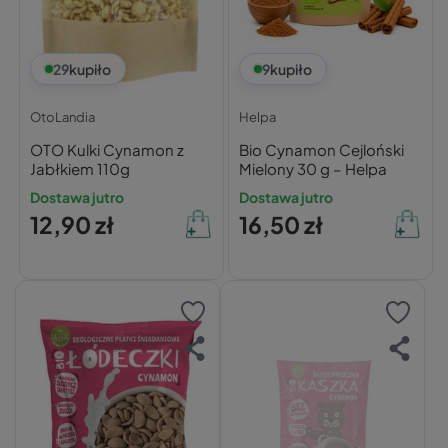
29
kupiło
9
kupiło
OtoLandia
Helpa
OTO Kulki Cynamon z
Bio Cynamon Cejloński
Jabłkiem 110g
Mielony 30 g – Helpa
Dostawa jutro
Dostawa jutro
12,90 zł
16,50 zł