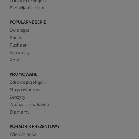
Zdrowe przekąski
Przewijanie i dom
POPULARNE SERIE
Zwierzęta
Pucio
Pusheen
Dinozaury
Kotki
PROMOWANE
Zdrowe przekąski
Musy owocowe
Zeszyty
Zabawki kreatywne
Dla mamy
PORADNIK PREZENTOWY
Wiek dziecka