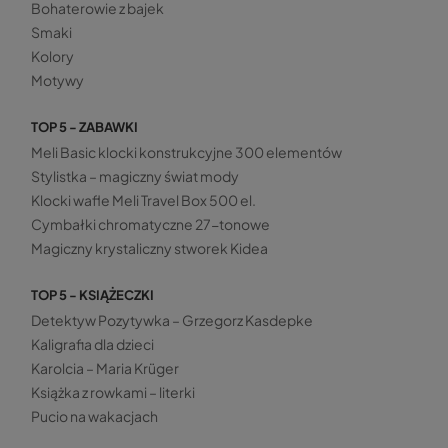
Bohaterowie z bajek
Smaki
Kolory
Motywy
TOP 5 - ZABAWKI
Meli Basic klocki konstrukcyjne 300 elementów
Stylistka – magiczny świat mody
Klocki wafle Meli Travel Box 500 el.
Cymbałki chromatyczne 27-tonowe
Magiczny krystaliczny stworek Kidea
TOP 5 - KSIĄŻECZKI
Detektyw Pozytywka – Grzegorz Kasdepke
Kaligrafia dla dzieci
Karolcia – Maria Krüger
Książka z rowkami – literki
Pucio na wakacjach