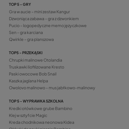
TOP 5 - GRY
Gra w aucie – mini zestaw Kangur
Dzwoniąca zabawa – gra z dzwonkiem
Pucio – logopedyczne memo języczkowe
Sen – gra karciana
Qwirkle – gra planszowa
TOP5 - PRZEKĄSKI
Chrupki malinowe Otolandia
Truskawki liofilizowane Kresto
Paski owocowe Bob Snail
Kaszka jaglana Helpa
Owolovo malinowo – mus jabłkowo-malinowy
TOP 5 - WYPRAWKA SZKOLNA
Kredki ołówkowe grube Bambino
Klej w sztyfcie Magic
Kreda chodnikowa neonowa Kidea