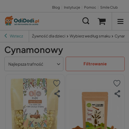
Blog
|
Instytucje
|
Pomoc
|
Smile Club
Wstecz
Żywność dla dzieci
Wybierz według smaku
Cynam
Cynamonowy
Filtrowanie
Najlepsza trafność