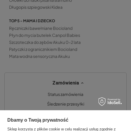
Ołówki do nauki pisania Bambino
Długopis szpiegowski Kidea
TOP 5 - MAMA I DZIECKO
Ręczniczki bawełniane Bocioland
Płyn do mycia butelek Canpol Babies
Szczoteczka do zębów Akuku 0-2 lata
Patyczki z ogranicznikiem Bocioland
Mata wodna sensoryczna Akuku
Zamówienia
Status zamówienia
Śledzenie przesyłki
Chcę zareklamować produkt
Dbamy o Twoją prywatność
Chcę zwrócić produkt
Sklep korzysta z plików cookie w celu realizacji usług zgodnie z